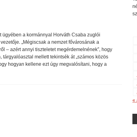
n
s
et ügyében a kormánnyal Horváth Csaba zuglói
ó vezetője. „Mégiscsak a nemzet fővárosának a
ről – azért annyi tiszteletet megérdemelnének”, hogy
tárgyalóasztal mellett tekintsék át „számos közös
hogy hogyan kellene ezt úgy megvalósítani, hogy a
« 