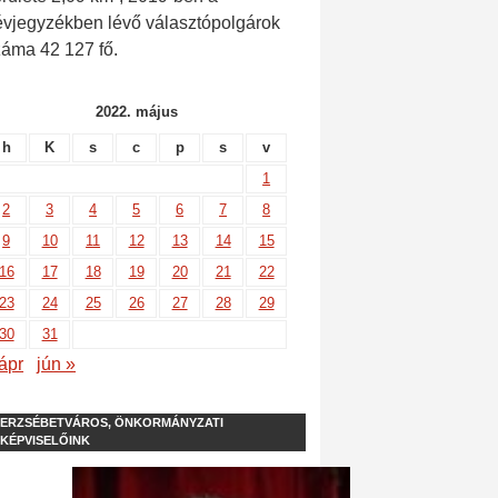
évjegyzékben lévő választópolgárok
záma 42 127 fő.
2022. május
h
K
s
c
p
s
v
1
2
3
4
5
6
7
8
9
10
11
12
13
14
15
16
17
18
19
20
21
22
23
24
25
26
27
28
29
30
31
ápr
jún »
ERZSÉBETVÁROS, ÖNKORMÁNYZATI
KÉPVISELŐINK