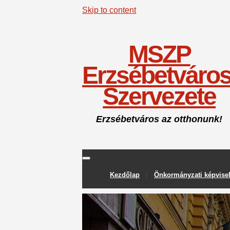
Skip to content
MSZP
Erzsébetváros
Szervezete
Erzsébetváros az otthonunk!
Kezdőlap
Önkormányzati képvise