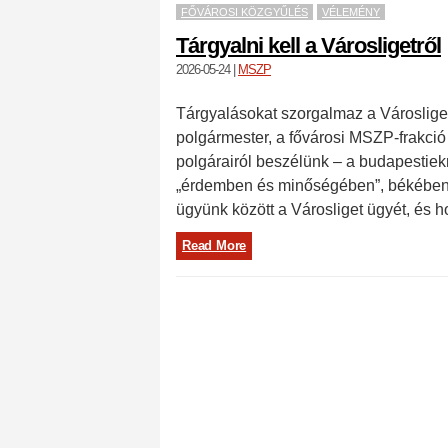
FŐVÁROSI KÖZGYŰLÉS
VÉLEMÉNY
Tárgyalni kell a Városligetről
2026-05-24
|
MSZP
Tárgyalásokat szorgalmaz a Városlig
polgármester, a fővárosi MSZP-frakci
polgárairól beszélünk – a budapestiek
„érdemben és minőségében”, békében, 
ügyünk között a Városliget ügyét, és 
Read More