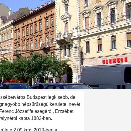
rzsébetváros Budapest legkisebb, de
egnagyobb népsűrűségű kerülete, nevét
 Ferenc József feleségéről, Erzsébet
rálynéról kapta 1882-ben.
rülete 2,09 km², 2019-ben a