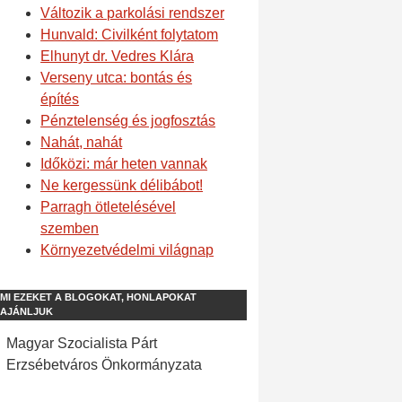
Változik a parkolási rendszer
Hunvald: Civilként folytatom
Elhunyt dr. Vedres Klára
Verseny utca: bontás és
építés
Pénztelenség és jogfosztás
Nahát, nahát
Időközi: már heten vannak
Ne kergessünk délibábot!
Parragh ötletelésével
szemben
Környezetvédelmi világnap
MI EZEKET A BLOGOKAT, HONLAPOKAT
AJÁNLJUK
Magyar Szocialista Párt
Erzsébetváros Önkormányzata