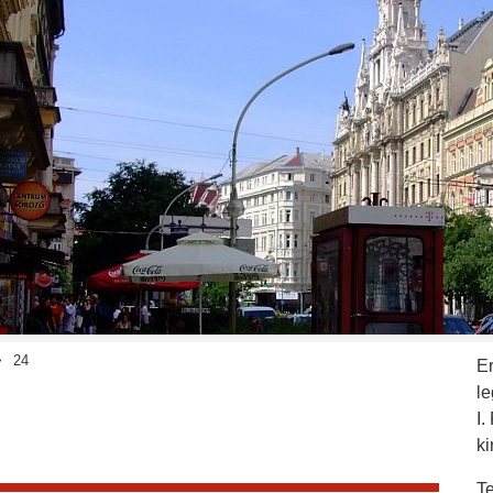
24
E
l
I.
ki
Te