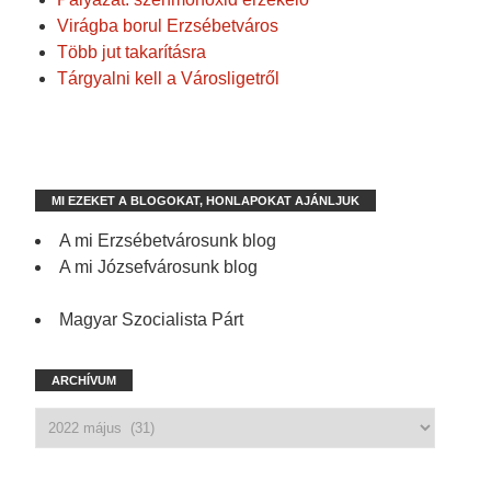
Virágba borul Erzsébetváros
Több jut takarításra
Tárgyalni kell a Városligetről
MI EZEKET A BLOGOKAT, HONLAPOKAT AJÁNLJUK
A mi Erzsébetvárosunk blog
A mi Józsefvárosunk blog
Magyar Szocialista Párt
ARCHÍVUM