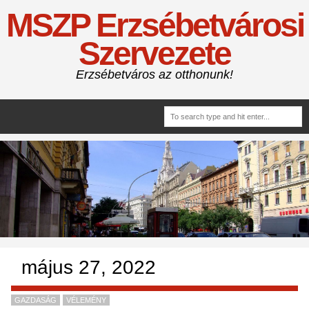
MSZP Erzsébetvárosi
Szervezete
Erzsébetváros az otthonunk!
május 27, 2022
GAZDASÁG
VÉLEMÉNY