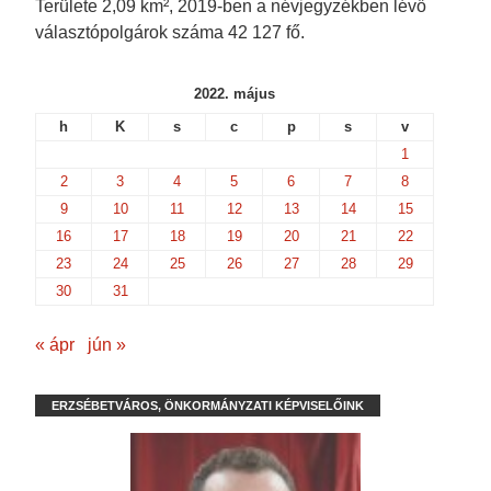
Területe 2,09 km², 2019-ben a névjegyzékben lévő
választópolgárok száma 42 127 fő.
2022. május
h
K
s
c
p
s
v
1
2
3
4
5
6
7
8
9
10
11
12
13
14
15
16
17
18
19
20
21
22
23
24
25
26
27
28
29
30
31
« ápr
jún »
ERZSÉBETVÁROS, ÖNKORMÁNYZATI KÉPVISELŐINK