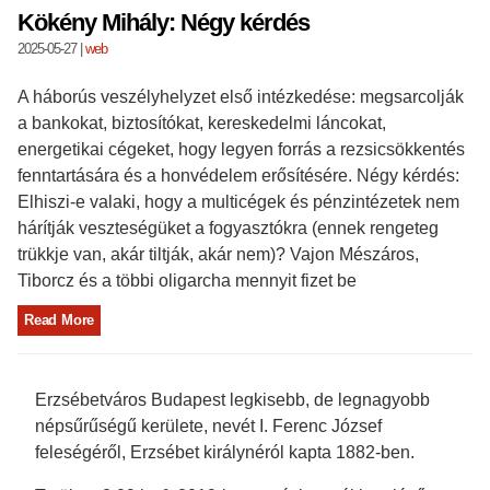
Kökény Mihály: Négy kérdés
2025-05-27
|
web
A háborús veszélyhelyzet első intézkedése: megsarcolják
a bankokat, biztosítókat, kereskedelmi láncokat,
energetikai cégeket, hogy legyen forrás a rezsicsökkentés
fenntartására és a honvédelem erősítésére. Négy kérdés:
Elhiszi-e valaki, hogy a multicégek és pénzintézetek nem
hárítják veszteségüket a fogyasztókra (ennek rengeteg
trükkje van, akár tiltják, akár nem)? Vajon Mészáros,
Tiborcz és a többi oligarcha mennyit fizet be
Read More
Erzsébetváros Budapest legkisebb, de legnagyobb
népsűrűségű kerülete, nevét I. Ferenc József
feleségéről, Erzsébet királynéról kapta 1882-ben.