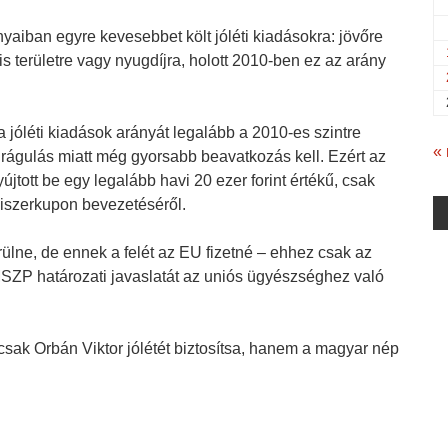
aiban egyre kevesebbet költ jóléti kiadásokra: jövőre
s területre vagy nyugdíjra, holott 2010-ben ez az arány
jóléti kiadások arányát legalább a 2010-es szintre
«
drágulás miatt még gyorsabb beavatkozás kell. Ezért az
újtott be egy legalább havi 20 ezer forint értékű, csak
miszerkupon bevezetéséről.
rülne, de ennek a felét az EU fizetné – ehhez csak az
SZP határozati javaslatát az uniós ügyészséghez való
csak Orbán Viktor jólétét biztosítsa, hanem a magyar nép