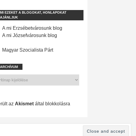
MI EZEKET A BLOGOKAT, HONLAPOKAT
AJÁNLJUK
A mi Erzsébetvárosunk blog
A mi Józsefvárosunk blog
Magyar Szocialista Párt
ARCHÍVUM
1 210 spam
rült az
Akismet
által blokkolásra