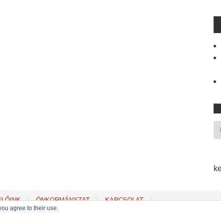
ke
ELŐINK
ÖNKORMÁNYZAT
KAPCSOLAT
you agree to their use.
Copyright © 2022
MSZP Erzsébetvárosi Szervezete
. Powered by WordPress