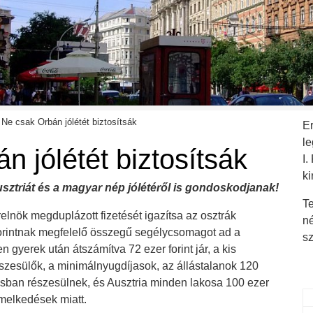
Ne csak Orbán jólétét biztosítsák
E
l
n jólétét biztosítsák
I.
ki
ztriát és a magyar nép jólétéről is gondoskodjanak!
Te
lnök megduplázott fizetését igazítsa az osztrák
n
forintnak megfelelő összegű segélycsomagot ad a
s
 gyerek után átszámítva 72 ezer forint jár, a kis
észesülők, a minimálnyugdíjasok, az állástalanok 120
ásban részesülnek, és Ausztria minden lakosa 100 ezer
emelkedések miatt.