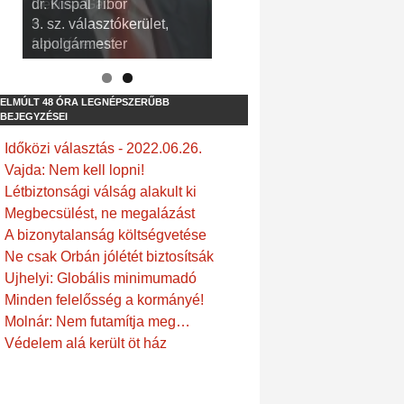
dr. Kispál Tibor
Devosa Gábor
3. sz. választókerület,
9. sz. választókerület,
alpolgármester
frakcióvezető
ELMÚLT 48 ÓRA LEGNÉPSZERŰBB
BEJEGYZÉSEI
Időközi választás - 2022.06.26.
Vajda: Nem kell lopni!
Létbiztonsági válság alakult ki
Megbecsülést, ne megalázást
A bizonytalanság költségvetése
Ne csak Orbán jólétét biztosítsák
Ujhelyi: Globális minimumadó
Minden felelősség a kormányé!
Molnár: Nem futamítja meg…
Védelem alá került öt ház