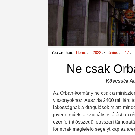
You are here:
Home
2022
június
17
Ne csak Orbá
Kövessék Aus
Az Orbán-kormány ne csak a minisztere
viszonyokhoz! Ausztria 2400 milliárd 
lakosságnak a drágulások miatt: minden
jövedelműek, a szociális ellátásban r
ezer forint összegű, egyszeri támogat
forintnak megfelelő segélyt kap az ár