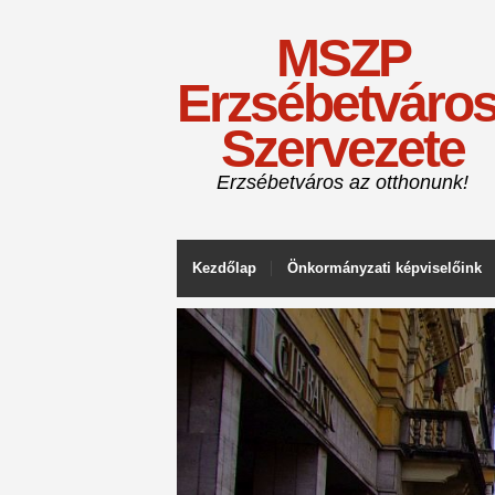
MSZP
Erzsébetváros
Szervezete
Erzsébetváros az otthonunk!
Kezdőlap
Önkormányzati képviselőink