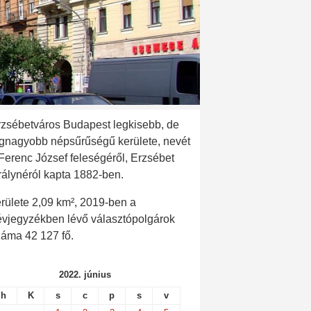
rzsébetváros Budapest legkisebb, de
egnagyobb népsűrűségű kerülete, nevét
 Ferenc József feleségéről, Erzsébet
rálynéról kapta 1882-ben.
rülete 2,09 km², 2019-ben a
évjegyzékben lévő választópolgárok
záma 42 127 fő.
2022. június
h
K
s
c
p
s
v