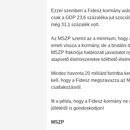
Ezzel szemben a Fidesz-kormány arány
csak a GDP 23,6 százaléka jut szociáli
még 31,1 százalék volt.
Az MSZP szerint az a minimum, hogy a 
emeli vissza a kormány, de a brutális 
MSZP frakciója határozati javaslatot ny
alapvető élelmiszerekre költhető élel
Mindez havonta 20 milliárd forintba ke
kell, hogy a Fidesz megszavazza az M
csatlakozásról.
Itt a példa, hogy a Fidesz-kormány ne 
jólétéről is gondoskodjon!
MSZP