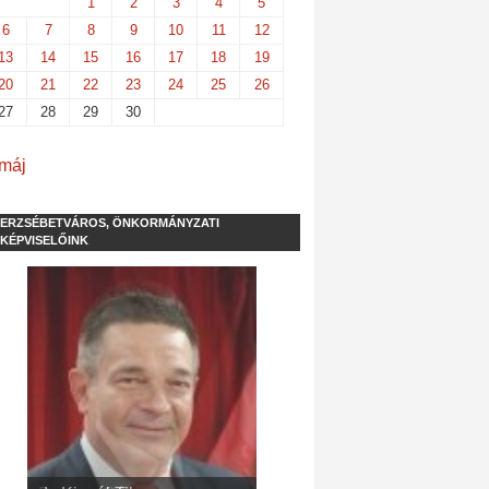
1
2
3
4
5
6
7
8
9
10
11
12
13
14
15
16
17
18
19
20
21
22
23
24
25
26
27
28
29
30
 máj
ERZSÉBETVÁROS, ÖNKORMÁNYZATI
KÉPVISELŐINK