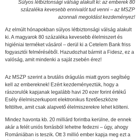
Súlyos létbiztonsági válság alakult ki: az emberek 80
százaléka kevesebb ennivalót tud venni – az MSZP
azonnali megoldást kezdeményez!
Az elmúlt hónapokban súlyos létbiztonsági válság alakult
ki. A magyarok 80 százaléka kevesebb élelmiszert és
higiéniai terméket vásárol – derül ki a Cetelem Bank friss
fogyasztói felméréséből. Hazudozhat bármit a Fidesz, ez a
valóság, amit mindenki a saját zsebén érez!
Az MSZP szerint a brutális drágulás miatt gyors segítség
kell az embereknek! Ezért kezdeményeztük, hogy a
rászorulók kapjanak legalább havi 20 ezer forint értékű
Esély élelmiszerkupont elektronikus fizetőeszközre
feltöltve, amit csak alapvető élelmiszerekre lehet költeni.
Mindez havonta kb. 20 milliárd forintba kerülne, de ennek
akár a felét uniós forrásból lehetne fedezni – úgy, ahogy
Romániában is teszik. Ott 3 millió ember kapja meg ezt a