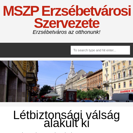
MSZP Erzsébetvárosi
Szervezete
Erzsébetváros az otthonunk!
Létbiztonsági válság
alakult ki