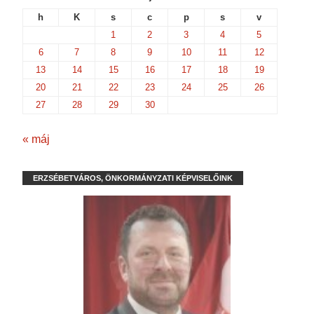
h
K
s
c
p
s
v
1
2
3
4
5
6
7
8
9
10
11
12
13
14
15
16
17
18
19
20
21
22
23
24
25
26
27
28
29
30
« máj
ERZSÉBETVÁROS, ÖNKORMÁNYZATI KÉPVISELŐINK