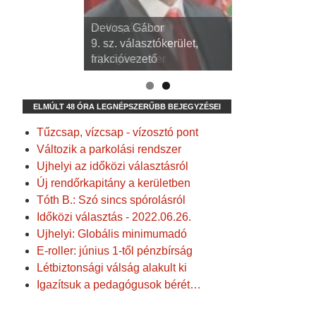
dr. Kispál Tibor
Devosa Gábor
3. sz. választókerület,
9. sz. választókerület,
alpolgármester
frakcióvezető
ELMÚLT 48 ÓRA LEGNÉPSZERŰBB BEJEGYZÉSEI
Tűzcsap, vízcsap - vízosztó pont
Változik a parkolási rendszer
Ujhelyi az időközi választásról
Új rendőrkapitány a kerületben
Tóth B.: Szó sincs spórolásról
Időközi választás - 2022.06.26.
Ujhelyi: Globális minimumadó
E-roller: június 1-től pénzbírság
Létbiztonsági válság alakult ki
Igazítsuk a pedagógusok bérét…