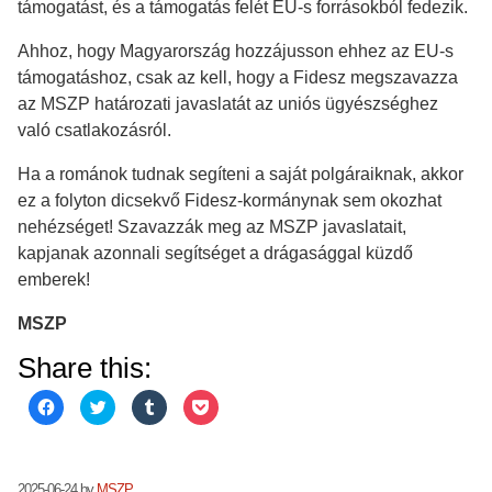
támogatást, és a támogatás felét EU-s forrásokból fedezik.
Ahhoz, hogy Magyarország hozzájusson ehhez az EU-s
támogatáshoz, csak az kell, hogy a Fidesz megszavazza
az MSZP határozati javaslatát az uniós ügyészséghez
való csatlakozásról.
Ha a románok tudnak segíteni a saját polgáraiknak, akkor
ez a folyton dicsekvő Fidesz-kormánynak sem okozhat
nehézséget! Szavazzák meg az MSZP javaslatait,
kapjanak azonnali segítséget a drágasággal küzdő
emberek!
MSZP
Share this:
Click
Click
Click
Click
to
to
to
to
share
share
share
share
on
on
on
on
Facebook
Twitter
Tumblr
Pocket
(Opens
(Opens
(Opens
(Opens
in
in
in
in
2025-06-24
by
MSZP