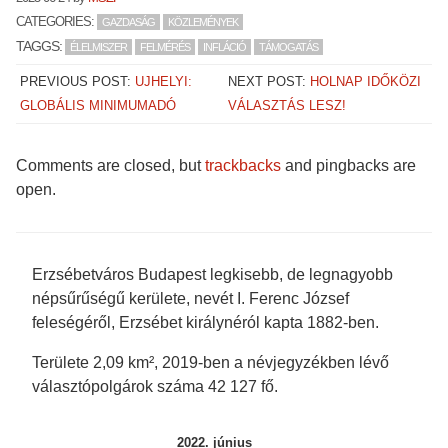
new
new
new
new
window)
window)
window)
window)
CATEGORIES:
GAZDASÁG
KÖZLEMÉNYEK
TAGGS:
ÉLELMISZER
FELMÉRÉS
INFLÁCIÓ
TÁMOGATÁS
PREVIOUS POST:
UJHELYI:
NEXT POST:
HOLNAP IDŐKÖZI
GLOBÁLIS MINIMUMADÓ
VÁLASZTÁS LESZ!
Comments are closed, but
trackbacks
and pingbacks are
open.
Erzsébetváros Budapest legkisebb, de legnagyobb
népsűrűségű kerülete, nevét I. Ferenc József
feleségéről, Erzsébet királynéról kapta 1882-ben.
Területe 2,09 km², 2019-ben a névjegyzékben lévő
választópolgárok száma 42 127 fő.
2022. június