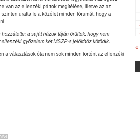
 van az ellenzéki pártok megítélése, illetve az az
szinten uralta le a közélet minden fórumát, hogy a
ni.
e hozzátette: a saját házuk táján örültek, hogy nem
ét ellenzéki győzelem két MSZP-s jelölthöz kötődik.
«
en a választások óta nem sok minden történt az ellenzéki
STVÁN