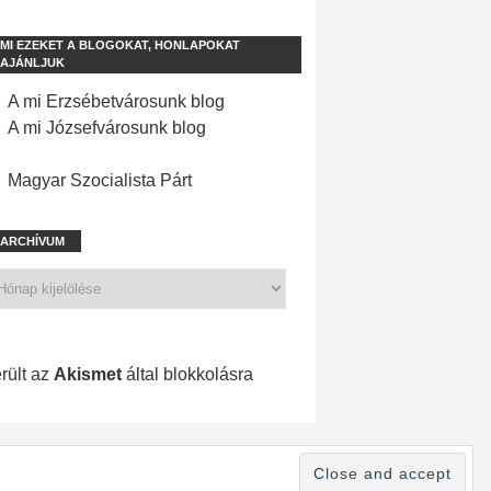
MI EZEKET A BLOGOKAT, HONLAPOKAT
AJÁNLJUK
A mi Erzsébetvárosunk blog
A mi Józsefvárosunk blog
Magyar Szocialista Párt
ARCHÍVUM
1 210 spam
rült az
Akismet
által blokkolásra