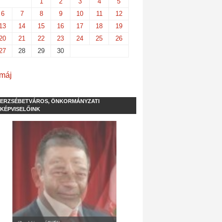
1
2
3
4
5
6
7
8
9
10
11
12
13
14
15
16
17
18
19
20
21
22
23
24
25
26
27
28
29
30
 máj
ERZSÉBETVÁROS, ÖNKORMÁNYZATI
KÉPVISELŐINK