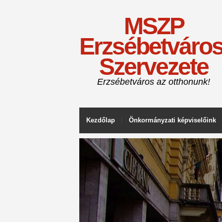
MSZP
Erzsébetváros
Szervezete
Erzsébetváros az otthonunk!
Kezdőlap
Önkormányzati képviselőink