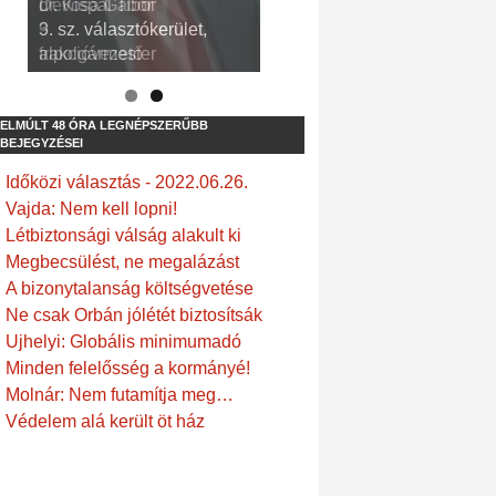
dr. Kispál Tibor
Devosa Gábor
3. sz. választókerület,
9. sz. választókerület,
alpolgármester
frakcióvezető
ELMÚLT 48 ÓRA LEGNÉPSZERŰBB
BEJEGYZÉSEI
Időközi választás - 2022.06.26.
Vajda: Nem kell lopni!
Létbiztonsági válság alakult ki
Megbecsülést, ne megalázást
A bizonytalanság költségvetése
Ne csak Orbán jólétét biztosítsák
Ujhelyi: Globális minimumadó
Minden felelősség a kormányé!
Molnár: Nem futamítja meg…
Védelem alá került öt ház