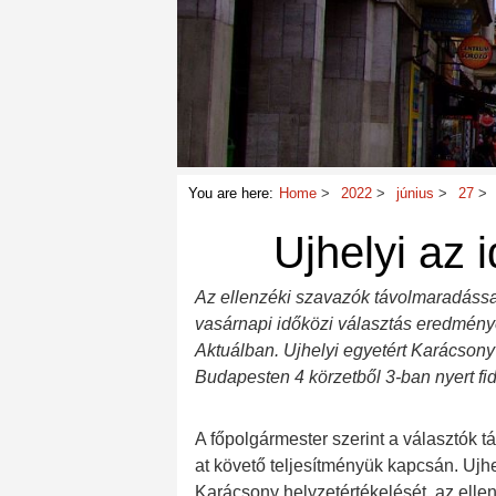
You are here:
Home
2022
június
27
Ujhelyi az 
Az ellenzéki szavazók távolmaradással
vasárnapi időközi választás eredményé
Aktuálban. Ujhelyi egyetért Karácson
Budapesten 4 körzetből 3-ban nyert fid
A főpolgármester szerint a választók tá
at követő teljesítményük kapcsán. Ujhe
Karácsony helyzetértékelését, az elle