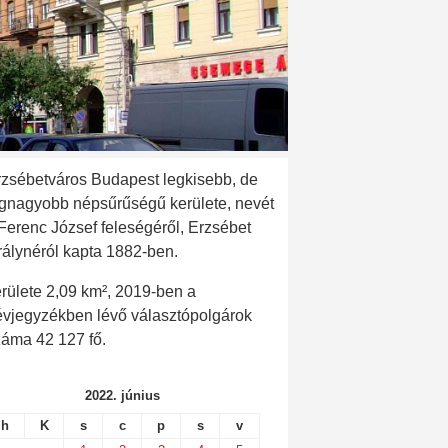
rzsébetváros Budapest legkisebb, de
egnagyobb népsűrűségű kerülete, nevét
 Ferenc József feleségéről, Erzsébet
rálynéról kapta 1882-ben.
rülete 2,09 km², 2019-ben a
évjegyzékben lévő választópolgárok
záma 42 127 fő.
2022. június
h
K
s
c
p
s
v