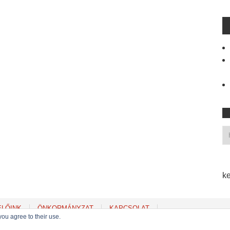
ke
ELŐINK
ÖNKORMÁNYZAT
KAPCSOLAT
you agree to their use.
Copyright © 2022
MSZP Erzsébetvárosi Szervezete
. Powered by WordPress