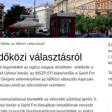
Ujhelyi az időközi választásról
E
l
időközi választásról
I.
ki
 legyintettek az egész magyar közéletre - értékelte a
Te
t Ujhelyi István, az MSZP EP-képviselője a Spirit Fm
n
y Gergely véleményével az időközi választás kapcsán,
s
eszes jelölt az ellenzékivel szemben.
volmaradással büntették az ellenzéki pártokat április 3-
lyi István a Spirit Fm Aktuálban helytállónak nevezte
nzéki szavazók távolmaradással legyintettek az egész