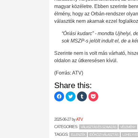
magyar közéletre. Ebben szerinte benne
élmény, hogy az Orbán-rendszer olyan 
választók nem akarnak ezzel foglalkoz
“Óriási kudarc” - mondta Ujhelyi, d
sok MSZP-s jelölt indult el, de a k
Szerinte nem is volt más várható, hisz
oldalon az útkeresésen kívül.
(Forrás: ATV)
Share this:
Click
Click
Click
Click
to
to
to
to
share
share
share
share
on
on
on
on
Facebook
Twitter
Tumblr
Pocket
(Opens
(Opens
(Opens
(Opens
in
in
in
in
2025-06-27
by
ATV
new
new
new
new
window)
window)
window)
window)
CATEGORIES:
VÁLASZTÁS ÉS SZAVAZÁS
VÉLEMÉNY
TAGGS:
ELLENZÉK
IDŐKÖZI VÁLASZTÁS
UJHELYI I