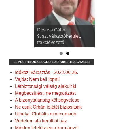
dr. Kispál Tibor
Devosa Gábor
3. sz. választókerület,
9. sz. választókerület,
alpolgármester
frakcióvezető
ELMÚLT 48 ÓRA LEGNÉPSZERŰBB BEJEGYZÉSEI
Időközi választás - 2022.06.26.
Vajda: Nem kell lopni!
Létbiztonsági válság alakult ki
Megbecsülést, ne megalázást
A bizonytalanság költségvetése
Ne csak Orbán jólétét biztosítsák
Ujhelyi: Globális minimumadó
Védelem alá került öt ház
Minden felelősség a kormányé!