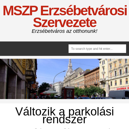
MSZP Erzsébetvárosi
Szervezete
Erzsébetváros az otthonunk!
Változik a parkolási
rendszer