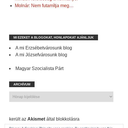
Molnár: Nem futamítja meg…
MI EZEKET A BLOGOKAT, HONLAPOKAT AJÁNLJUK
A mi Erzsébetvárosunk blog
A mi Józsefvárosunk blog
Magyar Szocialista Párt
ARCHÍVUM
1 210 spam
került az
Akismet
által blokkolásra