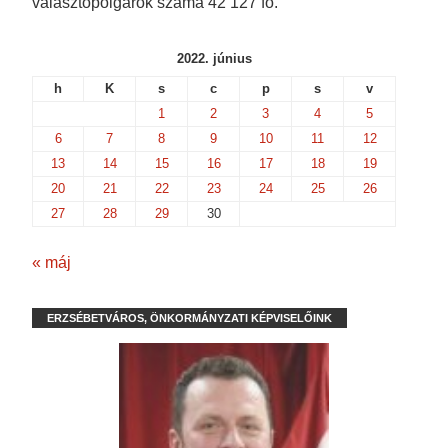
választópolgárok száma 42 127 fő.
2022. június
h
K
s
c
p
s
v
1
2
3
4
5
6
7
8
9
10
11
12
13
14
15
16
17
18
19
20
21
22
23
24
25
26
27
28
29
30
« máj
ERZSÉBETVÁROS, ÖNKORMÁNYZATI KÉPVISELŐINK