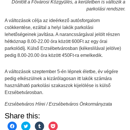
Döntött a Fővárosi Közgyűlés, a kerületben is változik a
parkolási rendszer.
A változások célja az ideérkező autósforgalom
csökkentése, ezáltal a helyi lakók parkolási
lehetőségeinek javítása. A narancssárgával jelölt részen
hétköznap 8.00-22.00 óra között 600Ft az egy órai
parkolódíj. Külső Erzsébetvárosban (kékeslilával jelölve)
pedig 8.00-20.00 óra között 450Ft-ra emelkedik.
A változások szeptember 5-én lépnek életbe, év végére
pedig elkészülnek a kizárólagosan itt lakók számára
használható parkolási szakaszok kijelölése is külső
Erzsébetvárosban.
Erzsébetváros Hírei / Erzsébetváros Önkormányzata
Share this:
Click
Click
Click
Click
to
to
to
to