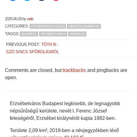
share
share
share
share
on
on
on
on
Facebook
Twitter
Tumblr
Pocket
(Opens
(Opens
(Opens
(Opens
in
in
in
in
2025-06-29
by
web
new
new
new
new
window)
window)
window)
window)
CATEGORIES:
FŐVÁROSI KÖZGYŰLÉS
HÍREK ÉS ESEMÉNYEK
TAGGS:
BUDAPEST
ERZSÉBETVÁROS
PARKOLÁS
PREVIOUS POST:
TÓTH B.:
SZÓ SINCS SPÓROLÁSRÓL
Comments are closed, but
trackbacks
and pingbacks are
open.
Erzsébetváros Budapest legkisebb, de legnagyobb
népsűrűségű kerülete, nevét I. Ferenc József
feleségéről, Erzsébet királynéról kapta 1882-ben.
Területe 2,09 km², 2019-ben a névjegyzékben lévő