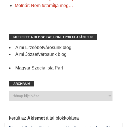
Molnár: Nem futamítja meg…
MI EZEKET A BLOGOKAT, HONLAPOKAT AJÁNLJUK
A mi Erzsébetvárosunk blog
A mi Józsefvárosunk blog
Magyar Szocialista Párt
ARCHÍVUM
1 210 spam
került az
Akismet
által blokkolásra