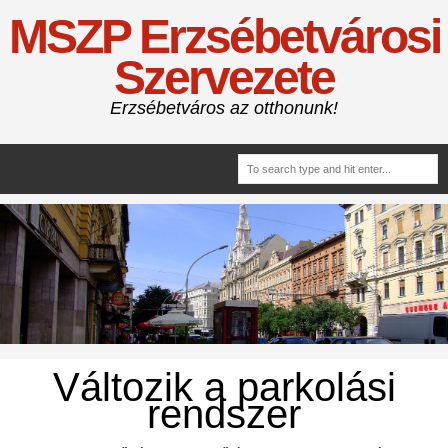
MSZP Erzsébetvárosi
Szervezete
Erzsébetváros az otthonunk!
Változik a parkolási
rendszer