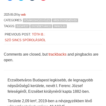
share
share
share
share
on
on
on
on
Facebook
Twitter
Tumblr
Pocket
(Opens
(Opens
(Opens
(Opens
in
in
in
in
2025-06-29
by
web
new
new
new
new
window)
window)
window)
window)
CATEGORIES:
FŐVÁROSI KÖZGYŰLÉS
HÍREK ÉS ESEMÉNYEK
TAGGS:
BUDAPEST
ERZSÉBETVÁROS
PARKOLÁS
PREVIOUS POST:
TÓTH B.:
SZÓ SINCS SPÓROLÁSRÓL
Comments are closed, but
trackbacks
and pingbacks are
open.
Erzsébetváros Budapest legkisebb, de legnagyobb
népsűrűségű kerülete, nevét I. Ferenc József
feleségéről, Erzsébet királynéról kapta 1882-ben.
Területe 2,09 km², 2019-ben a névjegyzékben lévő