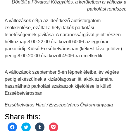
Döntött a Fővárosi Közgyűlés, a kerületben is változik a
parkolási rendszer.
A változások célja az ideérkező autósforgalom
csökkentése, ezáltal a helyi lakók parkolási
lehetőségeinek javítása. A narancssárgával jelölt részen
hétköznap 8.00-22.00 óra között 600Ft az egy órai
parkolódíj. Külső Erzsébetvárosban (kékeslilával jelölve)
pedig 8.00-20.00 óra között 450Ft-ra emelkedik.
A változások szeptember 5-én lépnek életbe, év végére
pedig elkészülnek a kizárólagosan itt lakók számára
használható parkolási szakaszok kijelölése is külső
Erzsébetvárosban.
Erzsébetváros Hírei / Erzsébetváros Önkormányzata
Share this:
Click
Click
Click
Click
to
to
to
to