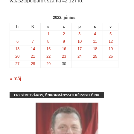
választópolgárok száma 42 127 fő.
2022. június
h
K
s
c
p
s
v
1
2
3
4
5
6
7
8
9
10
11
12
13
14
15
16
17
18
19
20
21
22
23
24
25
26
27
28
29
30
« máj
ERZSÉBETVÁROS, ÖNKORMÁNYZATI KÉPVISELŐINK