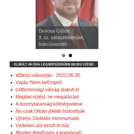
dr. Kispál Tibor
Devosa Gábor
3. sz. választókerület,
9. sz. választókerület,
alpolgármester
frakcióvezető
ELMÚLT 48 ÓRA LEGNÉPSZERŰBB BEJEGYZÉSEI
Időközi választás - 2022.06.26.
Vajda: Nem kell lopni!
Létbiztonsági válság alakult ki
Megbecsülést, ne megalázást
A bizonytalanság költségvetése
Ne csak Orbán jólétét biztosítsák
Ujhelyi: Globális minimumadó
Védelem alá került öt ház
Minden felelősség a kormányé!