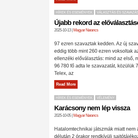
HÍREK ÉS ESEMÉNYEK
VÁLASZTÁS ÉS SZAVAZÁ
Újabb rekord az előválasztá
2025-10-13
|
Magyar Narancs
97 ezren szavaztak kedden. Az új szav
eddig több mint 260 ezren voksoltak az
ellenzéki előválasztás: mind az első, 
96 780 fő adta le szavazatát, közülük 
Telex, az
Read More
HÍREK ÉS ESEMÉNYEK
VÉLEMÉNY
Karácsony nem lép vissza
2025-10-05
|
Magyar Narancs
Hatalomtechnikai játszmák miatt nem 
délután 2 órakor rendkívüli sajtótájékoz