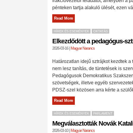
frakcióvezetői feladatot, amelyben a p
pénteken tartja alakuló ülését, ezen vá
Read More
HÍREK ÉS ESEMÉNYEK
OKTATÁS
Elkezdődött a pedagógus-szt
2026-03-16
|
Magyar Narancs
Határozatlan idejű sztrájkot kezdtek 
nem lesz tanítás, de tüntetések is s
Pedagógusok Demokratikus Szakszerve
szövetségek, illetve egyéb szervezete
PDSZ-szel közösen arra kérte a szülő
Read More
HÍREK ÉS ESEMÉNYEK
PARLAMENT
Megválasztották Novák Katal
2026-03-10
|
Magyar Narancs