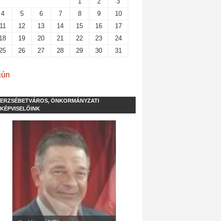
1
2
3
4
5
6
7
8
9
10
11
12
13
14
15
16
17
18
19
20
21
22
23
24
25
26
27
28
29
30
31
jún
ERZSÉBETVÁROS, ÖNKORMÁNYZATI
KÉPVISELŐINK