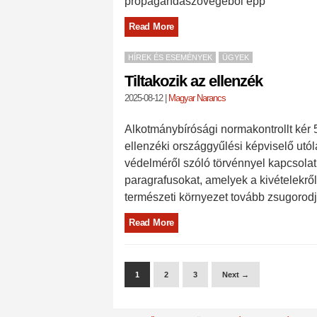
propagandaszövegéből épp
Read More
HÍREK ÉS ESEMÉNYEK
ÜGYEK
Tiltakozik az ellenzék
2025-08-12
|
Magyar Narancs
Alkotmánybírósági normakontrollt kér 
ellenzéki országgyűlési képviselő utó
védelméről szóló törvénnyel kapcsolatb
paragrafusokat, amelyek a kivételekrő
természeti környezet tovább zsugorodj
Read More
1
2
3
Next →