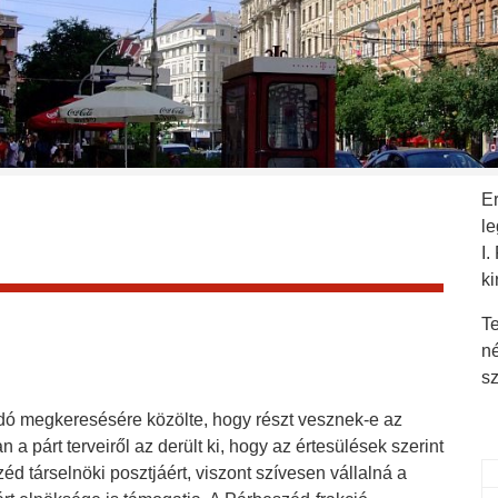
E
l
I.
ki
Te
n
s
dó megkeresésére közölte, hogy részt vesznek-e az
a párt terveiről az derült ki, hogy az értesülések szerint
d társelnöki posztjáért, viszont szívesen vállalná a