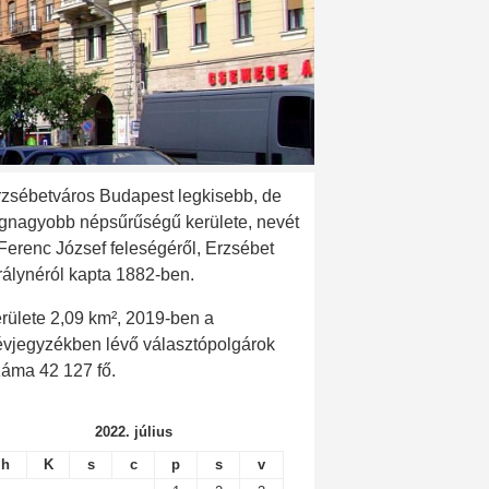
rzsébetváros Budapest legkisebb, de
egnagyobb népsűrűségű kerülete, nevét
 Ferenc József feleségéről, Erzsébet
rálynéról kapta 1882-ben.
rülete 2,09 km², 2019-ben a
évjegyzékben lévő választópolgárok
záma 42 127 fő.
2022. július
h
K
s
c
p
s
v