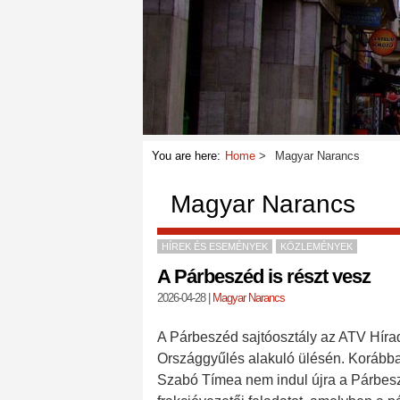
You are here:
Home
Magyar Narancs
Magyar Narancs
HÍREK ÉS ESEMÉNYEK
KÖZLEMÉNYEK
A Párbeszéd is részt vesz
2026-04-28
|
Magyar Narancs
A Párbeszéd sajtóosztály az ATV Híra
Országgyűlés alakuló ülésén. Korábban 
Szabó Tímea nem indul újra a Párbeszé