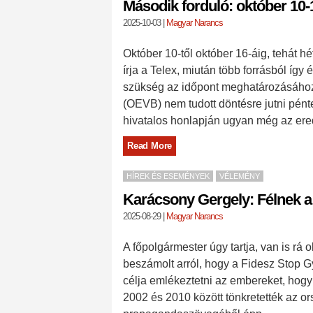
Második forduló: október 10-
2025-10-03
|
Magyar Narancs
Október 10-től október 16-áig, tehát h
írja a Telex, miután több forrásból így 
szükség az időpont meghatározásához
(OEVB) nem tudott döntésre jutni pénte
hivatalos honlapján ugyan még az ere
Read More
HÍREK ÉS ESEMÉNYEK
VÉLEMÉNY
Karácsony Gergely: Félnek a 
2025-08-29
|
Magyar Narancs
A főpolgármester úgy tartja, van is rá
beszámolt arról, hogy a Fidesz Stop G
célja emlékeztetni az embereket, hogy
2002 és 2010 között tönkretették az or