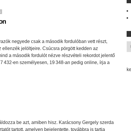
S
son
azók negyede csak a második fordulóban vett részt,
 ellenzék jelöltjeire. Csúcsra pörgött kedden az
mind a második fordulót nézve részvételi rekordot jelentő
77 432-en személyesen, 19 348-an pedig online, írja a
ke
áldozza be azt, amiben hisz. Karácsony Gergely szerda
tatót tartott, amelyen bejelentette, továbbra is tartja