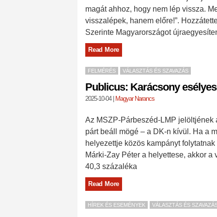
magát ahhoz, hogy nem lép vissza. Me
visszalépek, hanem előre!”. Hozzátette,
Szerinte Magyarországot újraegyesíteni
Read More
FELMÉRÉS
VÁLASZTÁS ÉS SZAVAZÁS
Publicus: Karácsony esélye
2025-10-04
|
Magyar Narancs
Az MSZP-Párbeszéd-LMP jelöltjének a
párt beáll mögé – a DK-n kívül. Ha a 
helyezettje közös kampányt folytatnak
Márki-Zay Péter a helyettese, akkor 
40,3 százaléka
Read More
HÍREK ÉS ESEMÉNYEK
VÁLASZTÁS ÉS SZAVAZÁ