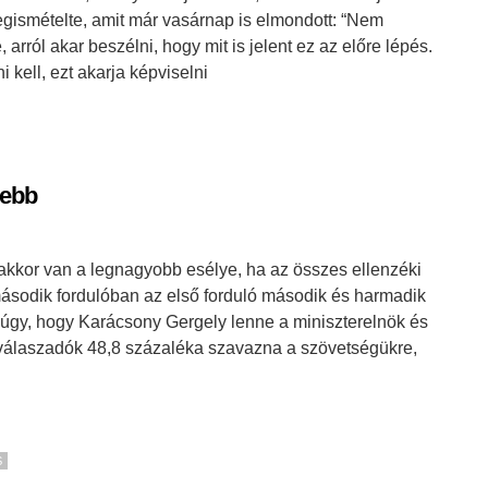
gismételte, amit már vasárnap is elmondott: “Nem
 arról akar beszélni, hogy mit is jelent ez az előre lépés.
 kell, ezt akarja képviselni
sebb
kkor van a legnagyobb esélye, ha az összes ellenzéki
második fordulóban az első forduló második és harmadik
 úgy, hogy Karácsony Gergely lenne a miniszterelnök és
a válaszadók 48,8 százaléka szavazna a szövetségükre,
S