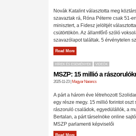
Novák Katalint választotta meg köztár
szavaztak rá, Róna Péterre csak 51-en.
minisztert, a Fidesz jelöltjét választ
csütörtökön. Az államfőrő szóló voksol
szavazólapot találtak. 5 érvénytelen s
Read More
HÍREK ÉS ESEMÉNYEK
VIDEÓK
MSZP: 15 millió a rászorulók
2025-11-23
|
Magyar Narancs
A párt a három éve létrehozott Szolida
egy része megy. 15 millió forintot oszt
rászoruló családok, egyedülállók, a m
Bertalan, a párt társelnöke online saj
MSZP parlamenti képviselői
Read More