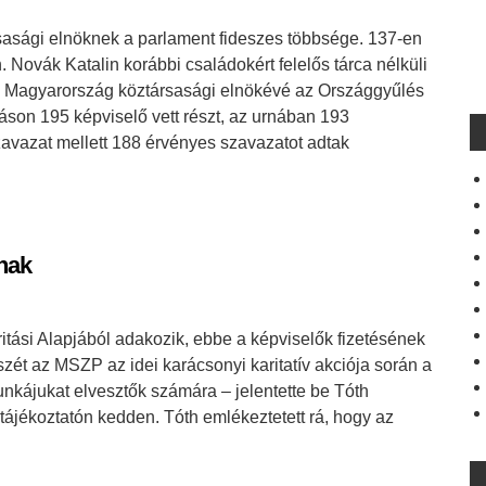
sasági elnöknek a parlament fideszes többsége. 137-en
 Novák Katalin korábbi családokért felelős tárca nélküli
otta Magyarország köztársasági elnökévé az Országgyűlés
áson 195 képviselő vett részt, az urnában 193
zavazat mellett 188 érvényes szavazatot adtak
nak
ritási Alapjából adakozik, ebbe a képviselők fizetésének
 szét az MSZP az idei karácsonyi karitatív akciója során a
unkájukat elvesztők számára – jelentette be Tóth
tótájékoztatón kedden. Tóth emlékeztetett rá, hogy az