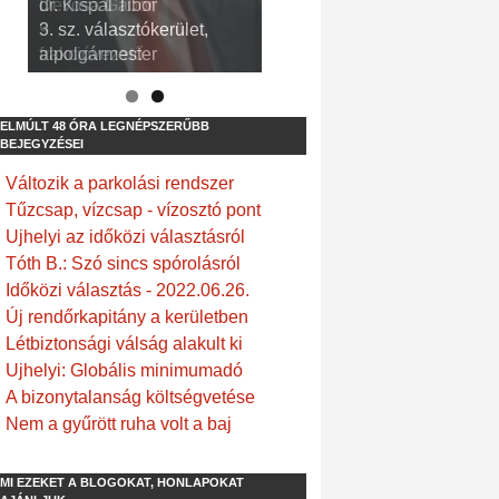
dr. Kispál Tibor
Devosa Gábor
3. sz. választókerület,
9. sz. választókerület,
alpolgármester
frakcióvezető
ELMÚLT 48 ÓRA LEGNÉPSZERŰBB
BEJEGYZÉSEI
Változik a parkolási rendszer
Tűzcsap, vízcsap - vízosztó pont
Ujhelyi az időközi választásról
Tóth B.: Szó sincs spórolásról
Időközi választás - 2022.06.26.
Új rendőrkapitány a kerületben
Létbiztonsági válság alakult ki
Ujhelyi: Globális minimumadó
A bizonytalanság költségvetése
Nem a gyűrött ruha volt a baj
MI EZEKET A BLOGOKAT, HONLAPOKAT