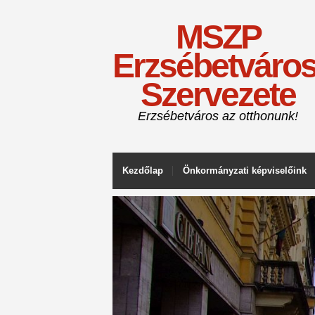
MSZP
Erzsébetváros
Szervezete
Erzsébetváros az otthonunk!
Kezdőlap
Önkormányzati képviselőink