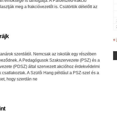
árt elnöksége is támogatja. A Párbeszéd-frakció
lasztják meg a frakcióvezetőt is. Csütörtök délelőtt az
rájk
« 
a tanárok szerdától. Nemcsak az iskolák egy részében
zerveződnek. A Pedagógusok Szakszervezete (PSZ) és a
zete (PDSZ) által szervezett akcióhoz érdekvédelmi
k csatlakoztak. A Szülői Hang például a PSZ-szel és a
ket, hogy szerdán ne
int