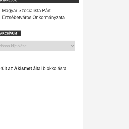
AJÁNLJUK
Magyar Szocialista Párt
Erzsébetváros Önkormányzata
ARCHÍVUM
1 211 spam
rült az
Akismet
által blokkolásra