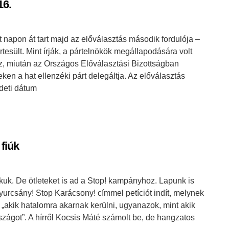
16.
ét napon át tart majd az előválasztás második fordulója –
értesült. Mint írják, a pártelnökök megállapodására volt
, miután az Országos Előválasztási Bizottságban
ken a hat ellenzéki párt delegáltja. Az előválasztás
deti dátum
fiúk
 okuk. De ötleteket is ad a Stop! kampányhoz. Lapunk is
yurcsány! Stop Karácsony! címmel petíciót indít, melynek
 „akik hatalomra akarnak kerülni, ugyanazok, mint akik
szágot”. A hírről Kocsis Máté számolt be, de hangzatos