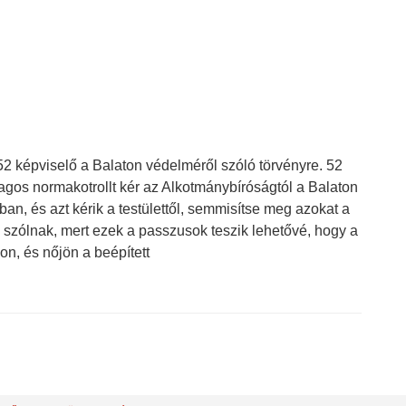
52 képviselő a Balaton védelméről szóló törvényre. 52
lagos normakotrollt kér az Alkotmánybíróságtól a Balaton
an, és azt kérik a testülettől, semmisítse meg azokat a
l szólnak, mert ezek a passzusok teszik lehetővé, hogy a
on, és nőjön a beépített