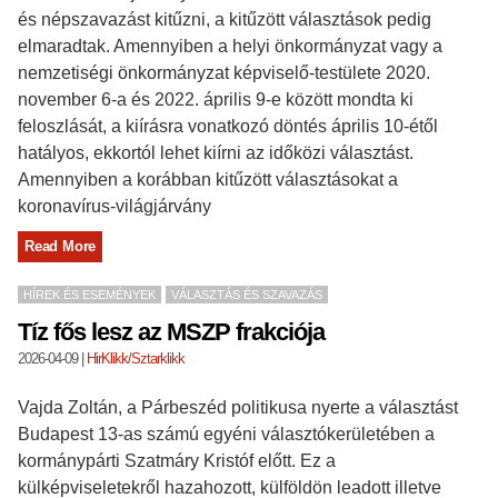
és népszavazást kitűzni, a kitűzött választások pedig
elmaradtak. Amennyiben a helyi önkormányzat vagy a
nemzetiségi önkormányzat képviselő-testülete 2020.
november 6-a és 2022. április 9-e között mondta ki
feloszlását, a kiírásra vonatkozó döntés április 10-étől
hatályos, ekkortól lehet kiírni az időközi választást.
Amennyiben a korábban kitűzött választásokat a
koronavírus-világjárvány
Read More
HÍREK ÉS ESEMÉNYEK
VÁLASZTÁS ÉS SZAVAZÁS
Tíz fős lesz az MSZP frakciója
2026-04-09
|
HirKlikk/Sztarklikk
Vajda Zoltán, a Párbeszéd politikusa nyerte a választást
Budapest 13-as számú egyéni választókerületében a
kormánypárti Szatmáry Kristóf előtt. Ez a
külképviseletekről hazahozott, külföldön leadott illetve