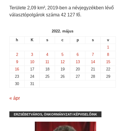
Területe 2,09 km², 2019-ben a névjegyzékben lévő
választópolgárok száma 42 127 fő.
2022. május
h
K
s
c
p
s
v
1
2
3
4
5
6
7
8
9
10
11
12
13
14
15
16
17
18
19
20
21
22
23
24
25
26
27
28
29
30
31
« ápr
ERZSÉBETVÁROS, ÖNKORMÁNYZATI KÉPVISELŐINK