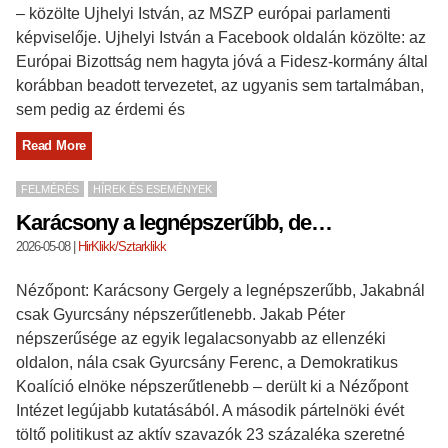
– közölte Ujhelyi István, az MSZP európai parlamenti
képviselője. Ujhelyi István a Facebook oldalán közölte: az
Európai Bizottság nem hagyta jóvá a Fidesz-kormány által
korábban beadott tervezetet, az ugyanis sem tartalmában,
sem pedig az érdemi és
Read More
FELMÉRÉS
HÍREK ÉS ESEMÉNYEK
Karácsony a legnépszerűbb, de…
2026-05-08
|
HirKlikk/Sztarklikk
Nézőpont: Karácsony Gergely a legnépszerűbb, Jakabnál
csak Gyurcsány népszerűtlenebb. Jakab Péter
népszerűsége az egyik legalacsonyabb az ellenzéki
oldalon, nála csak Gyurcsány Ferenc, a Demokratikus
Koalíció elnöke népszerűtlenebb – derült ki a Nézőpont
Intézet legújabb kutatásából. A második pártelnöki évét
töltő politikust az aktív szavazók 23 százaléka szeretné