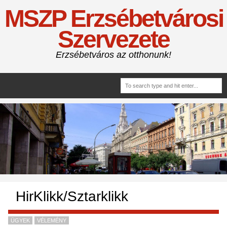
MSZP Erzsébetvárosi
Szervezete
Erzsébetváros az otthonunk!
HirKlikk/Sztarklikk
ÜGYEK
VÉLEMÉNY