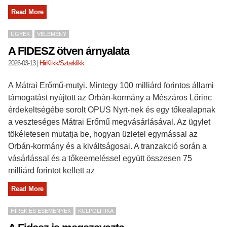
Read More
ÜGYEK
VÉLEMÉNY
A FIDESZ ötven árnyalata
2026-03-13
|
HirKlikk/Sztarklikk
A Mátrai Erőmű-mutyi. Mintegy 100 milliárd forintos állami
támogatást nyújtott az Orbán-kormány a Mészáros Lőrinc
érdekeltségébe sorolt OPUS Nyrt-nek és egy tőkealapnak
a veszteséges Mátrai Erőmű megvásárlásával. Az ügylet
tökéletesen mutatja be, hogyan üzletel egymással az
Orbán-kormány és a kiváltságosai. A tranzakció során a
vásárlással és a tőkeemeléssel együtt összesen 75
milliárd forintot kellett az
Read More
HÍREK ÉS ESEMÉNYEK
KÜLPOLITIKA