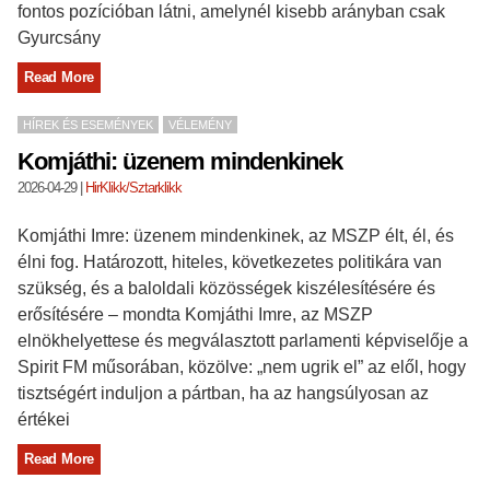
fontos pozícióban látni, amelynél kisebb arányban csak
Gyurcsány
Read More
HÍREK ÉS ESEMÉNYEK
VÉLEMÉNY
Komjáthi: üzenem mindenkinek
2026-04-29
|
HirKlikk/Sztarklikk
Komjáthi Imre: üzenem mindenkinek, az MSZP élt, él, és
élni fog. Határozott, hiteles, következetes politikára van
szükség, és a baloldali közösségek kiszélesítésére és
erősítésére – mondta Komjáthi Imre, az MSZP
elnökhelyettese és megválasztott parlamenti képviselője a
Spirit FM műsorában, közölve: „nem ugrik el” az elől, hogy
tisztségért induljon a pártban, ha az hangsúlyosan az
értékei
Read More