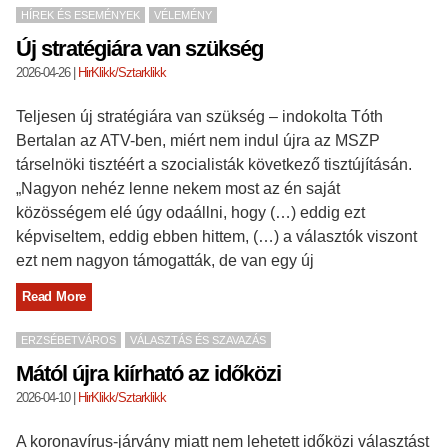
HÍREK ÉS ESEMÉNYEK
VÉLEMÉNY
Új stratégiára van szükség
2026-04-26
|
HirKlikk/Sztarklikk
Teljesen új stratégiára van szükség – indokolta Tóth
Bertalan az ATV-ben, miért nem indul újra az MSZP
társelnöki tisztéért a szocialisták következő tisztújításán.
„Nagyon nehéz lenne nekem most az én saját
közösségem elé úgy odaállni, hogy (…) eddig ezt
képviseltem, eddig ebben hittem, (…) a választók viszont
ezt nem nagyon támogatták, de van egy új
Read More
ERZSÉBETVÁROS
VÁLASZTÁS ÉS SZAVAZÁS
Mától újra kiírható az időközi
2026-04-10
|
HirKlikk/Sztarklikk
A koronavírus-járvány miatt nem lehetett időközi választást