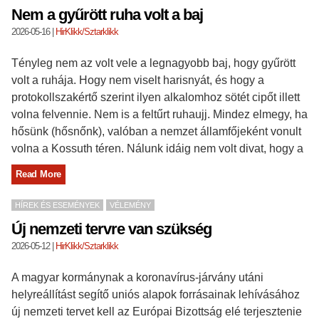
Nem a gyűrött ruha volt a baj
2026-05-16
|
HirKlikk/Sztarklikk
Tényleg nem az volt vele a legnagyobb baj, hogy gyűrött
volt a ruhája. Hogy nem viselt harisnyát, és hogy a
protokollszakértő szerint ilyen alkalomhoz sötét cipőt illett
volna felvennie. Nem is a feltűrt ruhaujj. Mindez elmegy, ha
hősünk (hősnőnk), valóban a nemzet államfőjeként vonult
volna a Kossuth téren. Nálunk idáig nem volt divat, hogy a
Read More
HÍREK ÉS ESEMÉNYEK
VÉLEMÉNY
Új nemzeti tervre van szükség
2026-05-12
|
HirKlikk/Sztarklikk
A magyar kormánynak a koronavírus-járvány utáni
helyreállítást segítő uniós alapok forrásainak lehívásához
új nemzeti tervet kell az Európai Bizottság elé terjesztenie