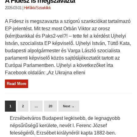
A Fidesz is megszavazta
2026-03-01
|
HirKlikk/Sztarklikk
A Fidesz is megszavazta a szigorú szankciókat tartalmazó
EP-jelentést. Mit tesz most Orbán Viktor az orosz
(kém)bankkal és Paks2-vel?! – tette fel a kérdést Ujhelyi
István, szocialista EP képviselő. Ujhelyi István, Tüttő Kata,
budapesti alpolgármester és Varga László szocialista
parlamenti képviselő közös sajtótájékoztatót tartott az
Európai Parlamentben. Ujhelyi a következőket írta
Facebook oldalán: „Az Ukrajna elleni
Read More
1
2
…
20
Next →
Erzsébetváros Budapest legkisebb, de legnagyobb
népsűrűségű kerülete, nevét I. Ferenc József
feleségéről, Erzsébet királynéról kapta 1882-ben.