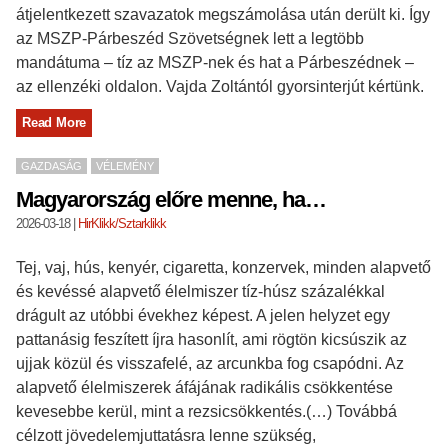
átjelentkezett szavazatok megszámolása után derült ki. Így
az MSZP-Párbeszéd Szövetségnek lett a legtöbb
mandátuma – tíz az MSZP-nek és hat a Párbeszédnek –
az ellenzéki oldalon. Vajda Zoltántól gyorsinterjút kértünk.
Read More
GAZDASÁG
VÉLEMÉNY
Magyarország előre menne, ha…
2026-03-18
|
HirKlikk/Sztarklikk
Tej, vaj, hús, kenyér, cigaretta, konzervek, minden alapvető
és kevéssé alapvető élelmiszer tíz-húsz százalékkal
drágult az utóbbi évekhez képest. A jelen helyzet egy
pattanásig feszített íjra hasonlít, ami rögtön kicsúszik az
ujjak közül és visszafelé, az arcunkba fog csapódni. Az
alapvető élelmiszerek áfájának radikális csökkentése
kevesebbe kerül, mint a rezsicsökkentés.(…) Továbbá
célzott jövedelemjuttatásra lenne szükség,