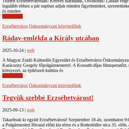
Tisztelt Erzsébetvárosiak! Kedves Barátaink, Olvasóink! Lassan vége a
legalább ebben a pár napban adjuk minden figyelmünket, szeretetünk
és minden
Read More
Erzsébetváros
Önkormányzati képviselőink
Ráday-emlékfa a Király utcában
2025-10-24
|
web
A Magyar Zsidó Kulturális Egyesület és Erzsébetváros Önkormányzata 
Karácsony Gergely főpolgármesterrel. A Kossuth-díjas filmoperatőrt, re
környezet, az építészeti kultúra és
Read More
Erzsébetváros
Önkormányzati képviselőink
Tegyük szebbé Erzsébetvárost!
2025-09-13
|
web
Takarítsuk ki együtt Erzsébetvárost! Szeptember 18-án, szombaton 9:00
a Polgármesteri Hivatal előtti kis téren és a Rottenbiller utca 35. elő