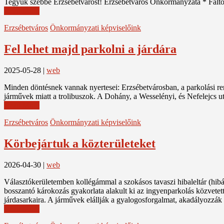
Tegyük szebbé Erzsébetvárost! Erzsébetváros Önkormányzata * Faltó
Read More
Erzsébetváros
Önkormányzati képviselőink
Fel lehet majd parkolni a járdára
2025-05-28
|
web
Minden döntésnek vannak nyertesei: Erzsébetvárosban, a parkolási rend
járművek miatt a trolibuszok. A Dohány, a Wesselényi, és Nefelejcs 
Read More
Erzsébetváros
Önkormányzati képviselőink
Körbejártuk a közterületeket
2026-04-30
|
web
Választókerületemben kollégámmal a szokásos tavaszi hibaleltár (hibás 
bosszantó károkozás gyakorlata alakult ki az ingyenparkolás közvete
járdasarkaira. A járművek elállják a gyalogosforgalmat, akadályozzák a
Read More