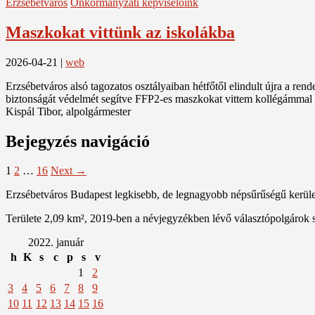
Erzsébetváros
Önkormányzati képviselőink
Maszkokat vittünk az iskolákba
2026-04-21
|
web
Erzsébetváros alsó tagozatos osztályaiban hétfőtől elindult újra a ren
biztonságát védelmét segítve FFP2-es maszkokat vittem kollégámmal 
Kispál Tibor, alpolgármester
Bejegyzés navigáció
1
2
…
16
Next →
Erzsébetváros Budapest legkisebb, de legnagyobb népsűrűségű kerülete
Területe 2,09 km², 2019-ben a névjegyzékben lévő választópolgárok 
2022. január
h
K
s
c
p
s
v
1
2
3
4
5
6
7
8
9
10
11
12
13
14
15
16