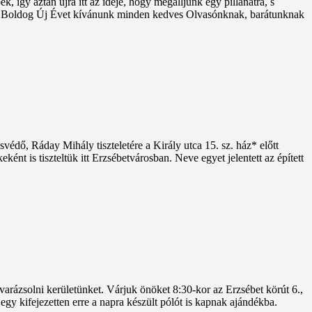
 így aztán újra itt az ideje, hogy megálljunk egy pillanatra, s
es, Boldog Új Évet kívánunk minden kedves Olvasónknak, barátunknak
dő, Ráday Mihály tiszteletére a Király utca 15. sz. ház* előtt
nt is tiszteltük itt Erzsébetvárosban. Neve egyet jelentett az épített
 varázsolni kerületünket. Várjuk önöket 8:30-kor az Erzsébet körút 6.,
 egy kifejezetten erre a napra készült pólót is kapnak ajándékba.