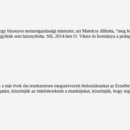
egy bizonyos nemzetgazdasági miniszter, azt Matolcsy állította, “meg le
n egyikük sem bizonyította. Sőt, 2014-ben O. Viktor és kormánya a ped
k a már évek óta rendszeresen megszervezett ételosztásunkat az Erzsébe
ogatást, köszönjük az önkénteseknek a munkájukat, köszönjük, hogy seg