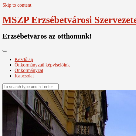
Skip to content
MSZP Erzsébetvárosi Szervezet
Erzsébetváros az otthonunk!
Kezdőlap
Önkormányzati képviselőink
Önkormányzat
Kapcsolat