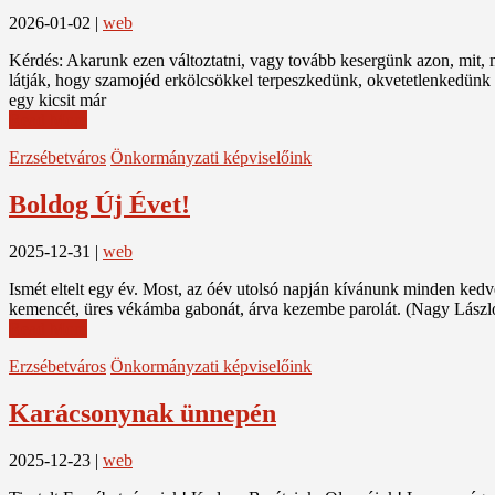
2026-01-02
|
web
Kérdés: Akarunk ezen változtatni, vagy tovább kesergünk azon, mit, 
látják, hogy szamojéd erkölcsökkel terpeszkedünk, okvetetlenkedünk E
egy kicsit már
Read More
Erzsébetváros
Önkormányzati képviselőink
Boldog Új Évet!
2025-12-31
|
web
Ismét eltelt egy év. Most, az óév utolsó napján kívánunk minden kedv
kemencét, üres vékámba gabonát, árva kezembe parolát. (Nagy László
Read More
Erzsébetváros
Önkormányzati képviselőink
Karácsonynak ünnepén
2025-12-23
|
web