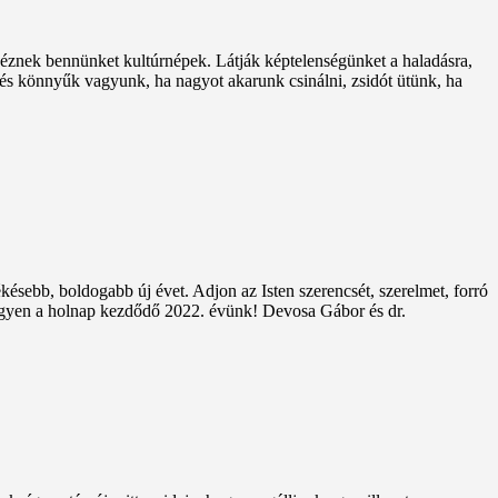
éznek bennünket kultúrnépek. Látják képtelenségünket a haladásra,
k és könnyűk vagyunk, ha nagyot akarunk csinálni, zsidót ütünk, ha
ésebb, boldogabb új évet. Adjon az Isten szerencsét, szerelmet, forró
legyen a holnap kezdődő 2022. évünk! Devosa Gábor és dr.