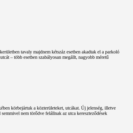
A kerületben tavaly majdnem kétszáz esetben akadtak el a parkoló
z utcát – több esetben szabályosan megállt, nagyobb méretű
ben körbejártuk a közterületeket, utcákat. Új jelenség, illetve
l semmivel nem törődve felállnak az utca kereszteződések