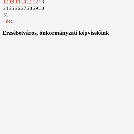
17
18
19
20
21
22
23
24
25
26
27
28
29
30
31
« dec
Erzsébetváros, önkormányzati képviselőink