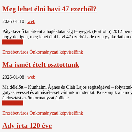
Meg lehet élni havi 47 ezerből?
2026-01-10
|
web
Pályakezdő tanárként a hajléktalanság fenyeget. (Portfolio) 2012-ben 
hogy de, igen, meg lehet élni havi 47 ezerből - de ezt a gyakorlatba
Read More
Erzsébetváros
Önkormányzati képviselőink
Ma ismét ételt osztottunk
2026-01-08
|
web
Ma délelőtt – Kunhalmi Ágnes és Oláh Lajos segítségével – folytattu
gulyáslevessel és almásrétessel vártunk mindenkit. Köszönjük a tám
ételosztást az önkormányzat épülete
Read More
Erzsébetváros
Önkormányzati képviselőink
Ady írta 120 éve