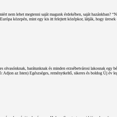
miért nem lehet megtenni saját magunk érdekében, saját hazánkban? “N
urópa közepén, mint egy kis itt felejtett középkor, látják, hogy ürese
es olvasónknak, barátunknak és minden erzsébetvárosi lakosnak egy bék
: Adjon az Isten) Egészséges, reménytkeltő, sikeres és boldog Új év 