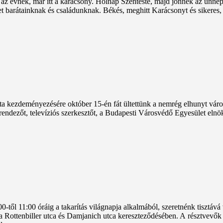
z évnek, már itt a karácsony. Holnap Szenteste, majd jönnek az ünnepek,
et barátainknak és családunknak. Békés, meghitt Karácsonyt és siker
kezdeményezésére október 15-én fát ültettünk a nemrég elhunyt városvé
ndezőt, televíziós szerkesztőt, a Budapesti Városvédő Egyesület elnökeké
-től 11:00 óráig a takarítás világnapja alkalmából, szeretnénk tisztává
tt, a Rottenbiller utca és Damjanich utca kereszteződésében. A résztvevők