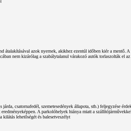
l
 átalakításával azok nyernek, akikhez ezentúl időben kiér a mentő. 
utcában nem kizárólag a szabálytalanul várakozó autók torlaszolták el a
járda, csatornafedél, szemetesedények állapota, stb.) feljegyzése érdeké
tt eredményeképpen. A parkolóhelyek hiánya miatt a szállítójárművekke
 kilátás lehetőségét és balesetveszélyt