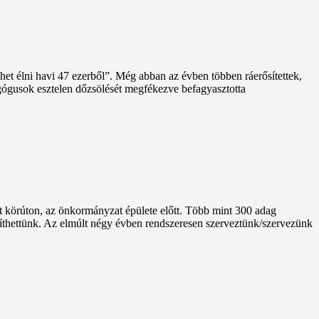
het élni havi 47 ezerből”. Még abban az évben többen ráerősítettek,
agógusok esztelen dőzsölését megfékezve befagyasztotta
t körúton, az önkormányzat épülete előtt. Több mint 300 adag
íthettünk. Az elmúlt négy évben rendszeresen szerveztünk/szervezünk