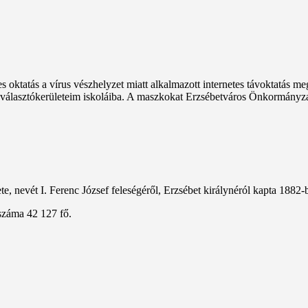
des oktatás a vírus vészhelyzet miatt alkalmazott internetes távoktatás m
választókerületeim iskoláiba. A maszkokat Erzsébetváros Önkormányzat
, nevét I. Ferenc József feleségéről, Erzsébet királynéról kapta 1882-
száma 42 127 fő.