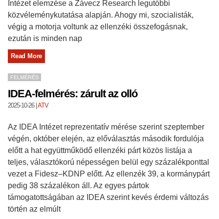
Intézet elemzése a Závecz Research legutóbbi
közvéleménykutatása alapján. Ahogy mi, szocialisták,
végig a motorja voltunk az ellenzéki összefogásnak,
ezután is minden nap
Read More
FELMÉRÉS
IDEA-felmérés: zárult az olló
2025-10-26
|
ATV
Az IDEA Intézet reprezentatív mérése szerint szeptember
végén, október elején, az előválasztás második fordulója
előtt a hat együttműködő ellenzéki párt közös listája a
teljes, választókorú népességen belül egy százalékponttal
vezet a Fidesz–KDNP előtt. Az ellenzék 39, a kormánypárt
pedig 38 százalékon áll. Az egyes pártok
támogatottságában az IDEA szerint kevés érdemi változás
történ az elmúlt