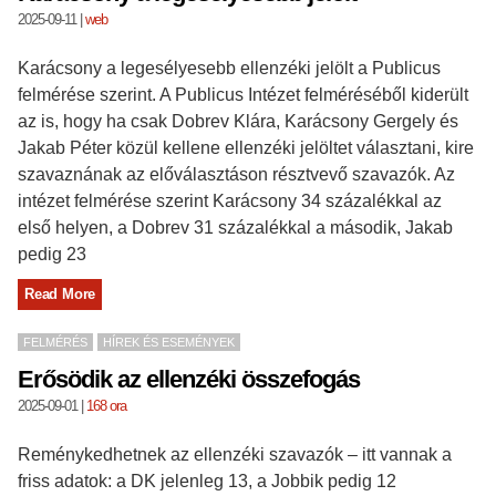
2025-09-11
|
web
Karácsony a legesélyesebb ellenzéki jelölt a Publicus
felmérése szerint. A Publicus Intézet felméréséből kiderült
az is, hogy ha csak Dobrev Klára, Karácsony Gergely és
Jakab Péter közül kellene ellenzéki jelöltet választani, kire
szavaznának az előválasztáson résztvevő szavazók. Az
intézet felmérése szerint Karácsony 34 százalékkal az
első helyen, a Dobrev 31 százalékkal a második, Jakab
pedig 23
Read More
FELMÉRÉS
HÍREK ÉS ESEMÉNYEK
Erősödik az ellenzéki összefogás
2025-09-01
|
168 ora
Reménykedhetnek az ellenzéki szavazók – itt vannak a
friss adatok: a DK jelenleg 13, a Jobbik pedig 12