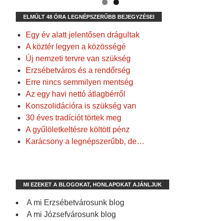
ELMÚLT 48 ÓRA LEGNÉPSZERŰBB BEJEGYZÉSEI
Egy év alatt jelentősen drágultak
A köztér legyen a közösségé
Új nemzeti tervre van szükség
Erzsébetváros és a rendőrség
Erre nincs semmilyen mentség
Az egy havi nettó átlagbérről
Konszolidációra is szükség van
30 éves tradíciót törtek meg
A gyűlöletkeltésre költött pénz
Karácsony a legnépszerűbb, de…
MI EZEKET A BLOGOKAT, HONLAPOKAT AJÁNLJUK
A mi Erzsébetvárosunk blog
A mi Józsefvárosunk blog