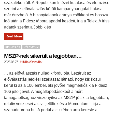
százalékon áll. A Republikon Intézet kutatása és elemzése
szerint az előválasztás körüli kampányhangulat hatása
már érezhető. A bizonytalanok aránya csökkent és hosszú
idő után a Fidesz tábora apadni kezdett, írja a Telex. A friss
adatok szerint a Jobbik és
Read More
FELMÉRÉS
VÉLEMÉNY
MSZP-nek sikerült a legjobban…
2025-08-27
|
HirKlikk/Sztarklikk
… az előválasztás nulladik fordulója. Lezárult az
előválasztás jelölési szakasza: látható, hogy kik közül
kerül ki az a 106 ember, aki jövőre megmérkőzik a Fidesz
106 jelöltjével. A megállapodásokból a mért
támogatottsághoz viszonyítva az MSZP jött ki a legjobban,
relatív vesztesei a civil jelöltek és a Momentum – írja a
szabadeuropa.hu. A portál a cikkében arra kereste a