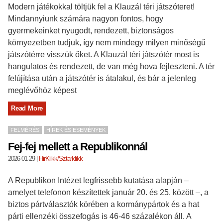
Modern játékokkal töltjük fel a Klauzál téri játszóteret!
Mindannyiunk számára nagyon fontos, hogy
gyermekeinket nyugodt, rendezett, biztonságos
környezetben tudjuk, így nem mindegy milyen minőségű
játszótérre visszük őket. A Klauzál téri játszótér most is
hangulatos és rendezett, de van még hova fejleszteni. A tér
felújítása után a játszótér is átalakul, és bár a jelenleg
meglévőhöz képest
Read More
FELMÉRÉS
HÍREK ÉS ESEMÉNYEK
Fej-fej mellett a Republikonnál
2026-01-29
|
HirKlikk/Sztarklikk
A Republikon Intézet legfrissebb kutatása alapján –
amelyet telefonon készítettek január 20. és 25. között –, a
biztos pártválasztók körében a kormánypártok és a hat
párti ellenzéki összefogás is 46-46 százalékon áll. A