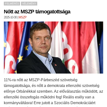
FELMÉRÉS
VÉLEMÉNY
Nőtt az MSZP támogatottsága
2025-10-30
|
MSZP
11%-ra nőtt az MSZP-Párbeszéd szövetség
támogatottsága, és nőtt a demokrata ellenzéki szövetség
előnye Orbánékkal szemben. Az előválasztás működött, az
ellenzéki összefogás működni fog! Reális esély van a
kormányváltásra! Erre jutott a Szociális Demokráciáért