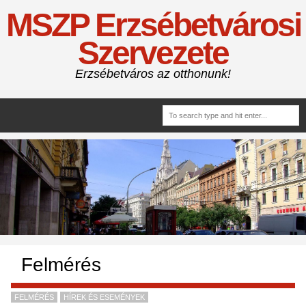
MSZP Erzsébetvárosi
Szervezete
Erzsébetváros az otthonunk!
Felmérés
FELMÉRÉS
HÍREK ÉS ESEMÉNYEK