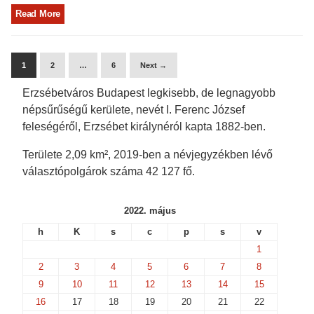
Read More
1
2
…
6
Next →
Erzsébetváros Budapest legkisebb, de legnagyobb
népsűrűségű kerülete, nevét I. Ferenc József
feleségéről, Erzsébet királynéról kapta 1882-ben.
Területe 2,09 km², 2019-ben a névjegyzékben lévő
választópolgárok száma 42 127 fő.
2022. május
h
K
s
c
p
s
v
1
2
3
4
5
6
7
8
9
10
11
12
13
14
15
16
17
18
19
20
21
22