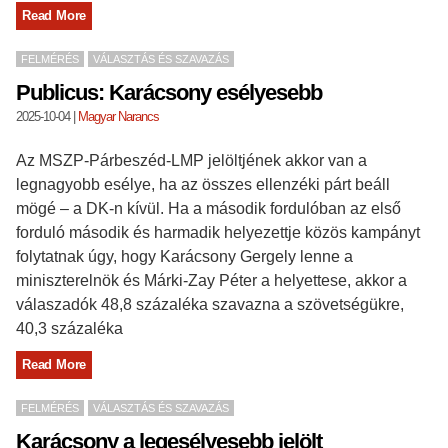
Read More
FELMÉRÉS
VÁLASZTÁS ÉS SZAVAZÁS
Publicus: Karácsony esélyesebb
2025-10-04
|
Magyar Narancs
Az MSZP-Párbeszéd-LMP jelöltjének akkor van a
legnagyobb esélye, ha az összes ellenzéki párt beáll
mögé – a DK-n kívül. Ha a második fordulóban az első
forduló második és harmadik helyezettje közös kampányt
folytatnak úgy, hogy Karácsony Gergely lenne a
miniszterelnök és Márki-Zay Péter a helyettese, akkor a
válaszadók 48,8 százaléka szavazna a szövetségükre,
40,3 százaléka
Read More
FELMÉRÉS
VÁLASZTÁS ÉS SZAVAZÁS
Karácsony a legesélyesebb jelölt