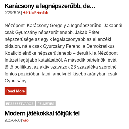
Karácsony a legnépszerűbb, de…
2026-05-08
|
HirKlikk/Sztarklikk
Nézőpont: Karácsony Gergely a legnépszerűbb, Jakabnál
csak Gyurcsány népszerűtlenebb. Jakab Péter
népszerűsége az egyik legalacsonyabb az ellenzéki
oldalon, nála csak Gyurcsány Ferenc, a Demokratikus
Koalíció elnöke népszerűtlenebb – derült ki a Nézőpont
Intézet legújabb kutatásából. A második pártelnöki évét
töltő politikust az aktív szavazók 23 százaléka szeretné
fontos pozícióban látni, amelynél kisebb arányban csak
Gyurcsány
Read More
ERZSÉBETVÁROS
FELMÉRÉS
Modern játékokkal töltjük fel
2026-04-30
|
web