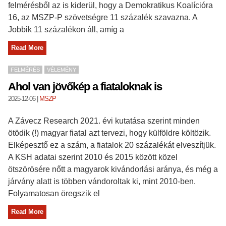
felmérésből az is kiderül, hogy a Demokratikus Koalícióra
16, az MSZP-P szövetségre 11 százalék szavazna. A
Jobbik 11 százalékon áll, amíg a
Read More
FELMÉRÉS
VÉLEMÉNY
Ahol van jövőkép a fiataloknak is
2025-12-06
|
MSZP
A Závecz Research 2021. évi kutatása szerint minden
ötödik (!) magyar fiatal azt tervezi, hogy külföldre költözik.
Elképesztő ez a szám, a fiatalok 20 százalékát elveszítjük.
A KSH adatai szerint 2010 és 2015 között közel
ötszörösére nőtt a magyarok kivándorlási aránya, és még a
járvány alatt is többen vándoroltak ki, mint 2010-ben.
Folyamatosan öregszik el
Read More