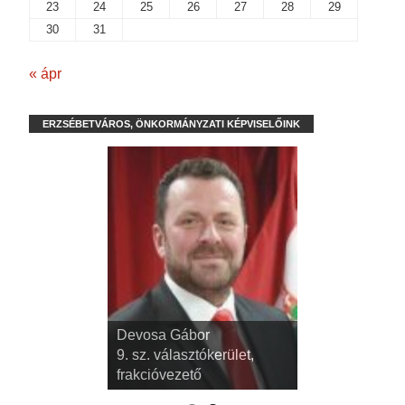
23
24
25
26
27
28
29
30
31
« ápr
ERZSÉBETVÁROS, ÖNKORMÁNYZATI KÉPVISELŐINK
dr. Kispál Tibor
Devosa Gábor
3. sz. választókerület,
9. sz. választókerület,
alpolgármester
frakcióvezető