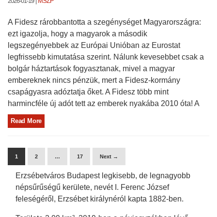
2026-01-19
|
MSZP
A Fidesz rárobbantotta a szegénységet Magyarországra:
ezt igazolja, hogy a magyarok a második
legszegényebbek az Európai Unióban az Eurostat
legfrissebb kimutatása szerint. Nálunk kevesebbet csak a
bolgár háztartások fogyasztanak, mivel a magyar
embereknek nincs pénzük, mert a Fidesz-kormány
csapágyasra adóztatja őket. A Fidesz több mint
harmincféle új adót tett az emberek nyakába 2010 óta! A
Read More
1
2
…
17
Next →
Erzsébetváros Budapest legkisebb, de legnagyobb
népsűrűségű kerülete, nevét I. Ferenc József
feleségéről, Erzsébet királynéról kapta 1882-ben.