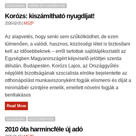
GAZDASÁG
HÍREK ÉS ESEMÉNYEK
Korózs: kiszámítható nyugdíjat!
2026-02-03
|
MSZP
Az alapvetés, hogy senki sem szűkölködhet, de ezen
túlmenően, a valódi, hasznos, közösségi létet is biztosítani
kell az idősebbeknek – erről tartottak sajtótájékoztatót az
Egységben Magyarországért képviselő-jelöltjei szerda
délután, Budapesten. Korózs Lajos, az Országgyűlés
népjóléti bizottságának szocialista elnöke bejelentette az
otthonápolást munkaviszonyként fogják elismerni és díját a
minimálbér szintjére emelik, emellett növelni fogják a
bentlakásos
Read More
GAZDASÁG
KÖZLEMÉNYEK
2010 óta harmincféle új adó