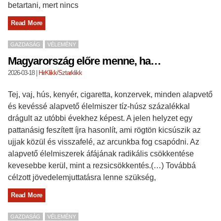
betartani, mert nincs
Read More
GAZDASÁG
VÉLEMÉNY
Magyarország előre menne, ha…
2026-03-18
|
HirKlikk/Sztarklikk
Tej, vaj, hús, kenyér, cigaretta, konzervek, minden alapvető
és kevéssé alapvető élelmiszer tíz-húsz százalékkal
drágult az utóbbi évekhez képest. A jelen helyzet egy
pattanásig feszített íjra hasonlít, ami rögtön kicsúszik az
ujjak közül és visszafelé, az arcunkba fog csapódni. Az
alapvető élelmiszerek áfájának radikális csökkentése
kevesebbe kerül, mint a rezsicsökkentés.(…) Továbbá
célzott jövedelemjuttatásra lenne szükség,
Read More
GAZDASÁG
VÉLEMÉNY