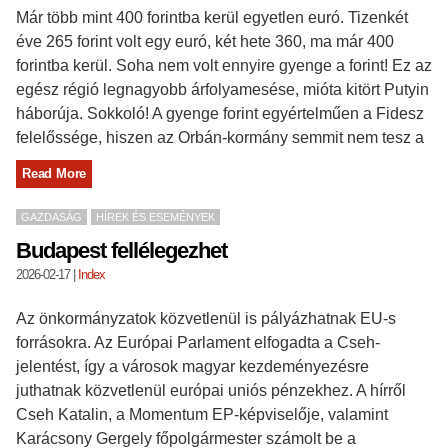
Már több mint 400 forintba kerül egyetlen euró. Tizenkét
éve 265 forint volt egy euró, két hete 360, ma már 400
forintba kerül. Soha nem volt ennyire gyenge a forint! Ez az
egész régió legnagyobb árfolyamesése, mióta kitört Putyin
háborúja. Sokkoló! A gyenge forint egyértelműen a Fidesz
felelőssége, hiszen az Orbán-kormány semmit nem tesz a
Read More
GAZDASÁG
HÍREK ÉS ESEMÉNYEK
Budapest fellélegezhet
2026-02-17
|
Index
Az önkormányzatok közvetlenül is pályázhatnak EU-s
forrásokra. Az Európai Parlament elfogadta a Cseh-
jelentést, így a városok magyar kezdeményezésre
juthatnak közvetlenül európai uniós pénzekhez. A hírről
Cseh Katalin, a Momentum EP-képviselője, valamint
Karácsony Gergely főpolgármester számolt be a