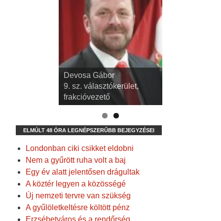
dr. Kispál Tibor
Devosa Gábor
3. sz. választókerület,
9. sz. választókerület,
alpolgármester
frakcióvezető
ELMÚLT 48 ÓRA LEGNÉPSZERŰBB BEJEGYZÉSEI
Londonban ciki csikket eldobni
Nem a gyűrött ruha volt a baj
Egy év alatt jelentősen drágultak
A köztér legyen a közösségé
Új nemzeti tervre van szükség
A gyűlöletkeltésre költött pénz
Erzsébetváros és a rendőrség