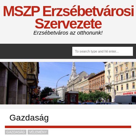
MSZP Erzsébetvárosi
Szervezete
Erzsébetváros az otthonunk!
Gazdaság
GAZDASÁG
VÉLEMÉNY