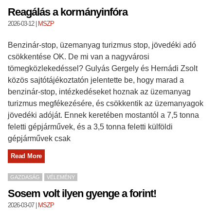
Reagálás a kormányinfóra
2026-03-12
|
MSZP
Benzinár-stop, üzemanyag turizmus stop, jövedéki adó
csökkentése OK. De mi van a nagyvárosi
tömegközlekedéssel? Gulyás Gergely és Hernádi Zsolt
közös sajtótájékoztatón jelentette be, hogy marad a
benzinár-stop, intézkedéseket hoznak az üzemanyag
turizmus megfékezésére, és csökkentik az üzemanyagok
jövedéki adóját. Ennek keretében mostantól a 7,5 tonna
feletti gépjárművek, és a 3,5 tonna feletti külföldi
gépjárművek csak
Read More
GAZDASÁG
VÉLEMÉNY
Sosem volt ilyen gyenge a forint!
2026-03-07
|
MSZP