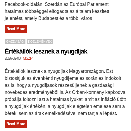
Facebook-oldalán. Szerdán az Európai Parlament
hatalmas többséggel elfogadta az általam készített
jelentést, amely Budapest és a többi város
Read More
GAZDASÁG
KÖZLEMÉNYEK
Értékállók lesznek a nyugdíjak
2026-02-08
|
MSZP
Értékállók lesznek a nyugdíjak Magyarországon. Ezt
biztosítjuk az évenkénti nyugdíjemelés során és indokolt
az is, hogy a nyugdíjasok részesüljenek a gazdasági
növekedés eredményéből is. Az Orbán-kormány kapkodva
próbálja foltozni azt a hatalmas lyukat, amit az infláció ütött
a nyugdíjak értékén, a nyugdíjak elégtelen emelése sem a
bérek, sem az árak emelkedésével nem tartja a lépést.
Read More