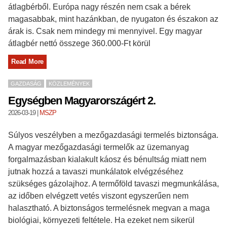
átlagbérből. Európa nagy részén nem csak a bérek
magasabbak, mint hazánkban, de nyugaton és északon az
árak is. Csak nem mindegy mi mennyivel. Egy magyar
átlagbér nettó összege 360.000-Ft körül
Read More
GAZDASÁG
KÖZLEMÉNYEK
Egységben Magyarországért 2.
2026-03-19
|
MSZP
Súlyos veszélyben a mezőgazdasági termelés biztonsága.
A magyar mezőgazdasági termelők az üzemanyag
forgalmazásban kialakult káosz és bénultság miatt nem
jutnak hozzá a tavaszi munkálatok elvégzéséhez
szükséges gázolajhoz. A termőföld tavaszi megmunkálása,
az időben elvégzett vetés viszont egyszerűen nem
halasztható. A biztonságos termelésnek megvan a maga
biológiai, környezeti feltétele. Ha ezeket nem sikerül