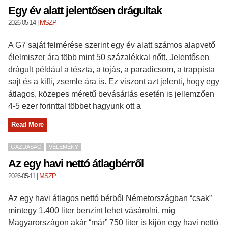
Egy év alatt jelentősen drágultak
2026-05-14
|
MSZP
A G7 saját felmérése szerint egy év alatt számos alapvető
élelmiszer ára több mint 50 százalékkal nőtt. Jelentősen
drágult például a tészta, a tojás, a paradicsom, a trappista
sajt és a kifli, zsemle ára is. Ez viszont azt jelenti, hogy egy
átlagos, közepes méretű bevásárlás esetén is jellemzően
4-5 ezer forinttal többet hagyunk ott a
Read More
GAZDASÁG
VÉLEMÉNY
Az egy havi nettó átlagbérről
2026-05-11
|
MSZP
Az egy havi átlagos nettó bérből Németországban “csak”
mintegy 1.400 liter benzint lehet vásárolni, míg
Magyarországon akár “már” 750 liter is kijön egy havi nettó