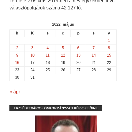
Területe 2,09 km², 2019-ben a névjegyzékben lévő
választópolgárok száma 42 127 fő.
2022. május
h
K
s
c
p
s
v
1
2
3
4
5
6
7
8
9
10
11
12
13
14
15
16
17
18
19
20
21
22
23
24
25
26
27
28
29
30
31
« ápr
ERZSÉBETVÁROS, ÖNKORMÁNYZATI KÉPVISELŐINK