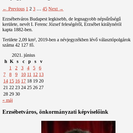
← Previous
1
2
3
…
45
Next →
Erzsébetváros Budapest legkisebb, de legnagyobb népsűrűségű
kerülete, nevét I. Ferenc József feleségéről, Erzsébet királynéról
kapta 1882-ben.
Területe 2,09 km², 2019-ben a névjegyzékben lévő választópolgárok
száma 42 127 fő.
2021. június
h
K
s
c
p
s
v
1
2
3
4
5
6
7
8
9
10
11
12
13
14
15
16
17
18
19
20
21
22
23
24
25
26
27
28
29
30
« máj
Erzsébetváros, önkormányzati képviselőink