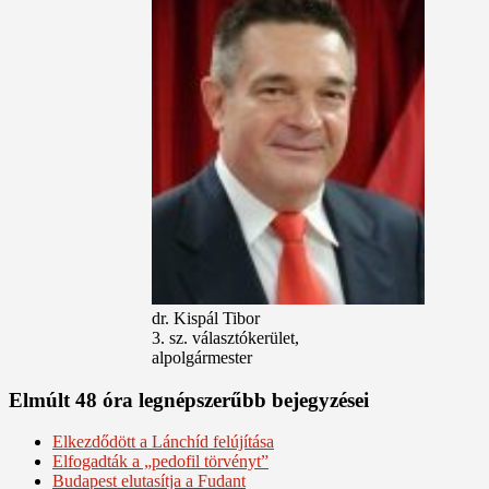
dr. Kispál Tibor
3. sz. választókerület,
alpolgármester
Elmúlt 48 óra legnépszerűbb bejegyzései
Elkezdődött a Lánchíd felújítása
Elfogadták a „pedofil törvényt”
Budapest elutasítja a Fudant