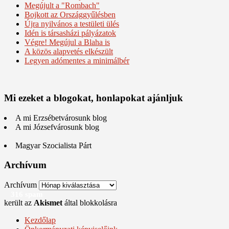
Megújult a "Rombach"
Bojkott az Országgyűlésben
Újra nyilvános a testületi ülés
Idén is társasházi pályázatok
Végre! Megújul a Blaha is
A közös alapvetés elkészült
Legyen adómentes a minimálbér
Mi ezeket a blogokat, honlapokat ajánljuk
A mi Erzsébetvárosunk blog
A mi Józsefvárosunk blog
Magyar Szocialista Párt
Archívum
Archívum
316 spam
került az
Akismet
által blokkolásra
Kezdőlap