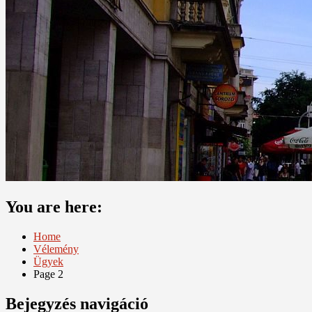
You are here:
Home
Vélemény
Ügyek
Page 2
Bejegyzés navigáció