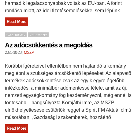
harmadik legalacsonyabbak voltak az EU-ban. A forint
romlása miatt, az idei fizetésemelésekkel sem lépünk
Read More
GAZDASÁG
VÉLEMÉNY
Az adócsökkentés a megoldás
2025-10-28
|
MSZP
Korábbi ígéreteivel ellentétben nem hajlandó a kormány
meglépni a szükséges árcsökkentő lépéseket. Az alapvető
termékek adócsökkentése csak az egyik egyre égetőbb
intézkedés; a minimálbér adómentessé tétele, amit az új,
nemzeti egységkormány fog kezdeményezni, még ennél is
fontosabb – hangsúlyozta Komjáthi Imre, az MSZP
elnökhelyettesese csütörtök reggel a Spirit FM Aktuál című
műsorában. „Gazdasági szakemberek, hozzáértő
Read More