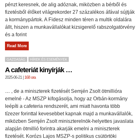
pénzt keresnek, de alig adóznak, miközben a bérből és
fizetésből élőket világrekorder 27 százalékos áfával sújtják
a kormánypártok. A Fidesz minden téren a multik oldalára
állt, hiszen a munkavállalókat kizsigerelő rabszolgatörvény
és a forint
Read More
GAZDASÁG
HÍREK ÉS ESEMÉNYEK
A cafeteriát kinyírják …
2025-06-21
|
168 ora
… , de a miniszterek fizetését Semjén Zsolt ötmillióra
emelné - Az MSZP kifogásolja, hogy az Orbán-kormány
leépíti a cafeteria rendszerét, ami miatt havonta több
tízezer forinttal kevesebbet kapnak majd a munkavállalók,
miközben Semjén Zsolt miniszterelnök-helyettes javaslata
alapján ötmillió forintra akarják emelni a miniszterek
fizetését. Korózs Lajos MSZP-s politikus csütörtöki