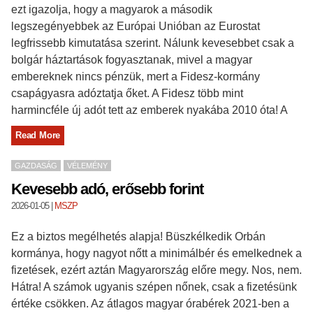
ezt igazolja, hogy a magyarok a második
legszegényebbek az Európai Unióban az Eurostat
legfrissebb kimutatása szerint. Nálunk kevesebbet csak a
bolgár háztartások fogyasztanak, mivel a magyar
embereknek nincs pénzük, mert a Fidesz-kormány
csapágyasra adóztatja őket. A Fidesz több mint
harmincféle új adót tett az emberek nyakába 2010 óta! A
Read More
GAZDASÁG
VÉLEMÉNY
Kevesebb adó, erősebb forint
2026-01-05
|
MSZP
Ez a biztos megélhetés alapja! Büszkélkedik Orbán
kormánya, hogy nagyot nőtt a minimálbér és emelkednek a
fizetések, ezért aztán Magyarország előre megy. Nos, nem.
Hátra! A számok ugyanis szépen nőnek, csak a fizetésünk
értéke csökken. Az átlagos magyar órabérek 2021-ben a