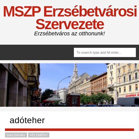
MSZP Erzsébetvárosi
Szervezete
Erzsébetváros az otthonunk!
adóteher
GAZDASÁG
VÉLEMÉNY