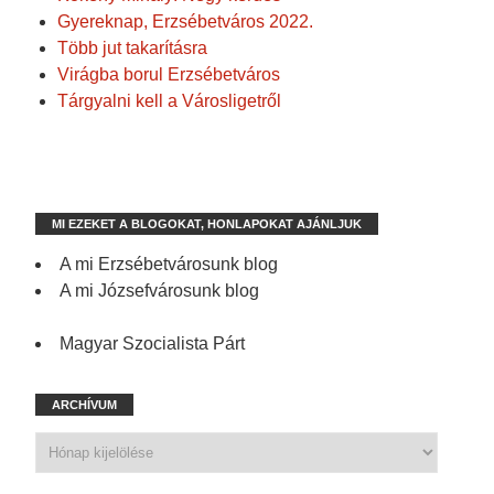
Gyereknap, Erzsébetváros 2022.
Több jut takarításra
Virágba borul Erzsébetváros
Tárgyalni kell a Városligetről
MI EZEKET A BLOGOKAT, HONLAPOKAT AJÁNLJUK
A mi Erzsébetvárosunk blog
A mi Józsefvárosunk blog
Magyar Szocialista Párt
ARCHÍVUM