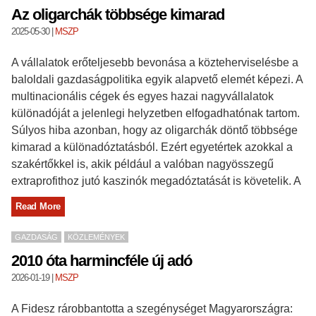
Az oligarchák többsége kimarad
2025-05-30
|
MSZP
A vállalatok erőteljesebb bevonása a közteherviselésbe a
baloldali gazdaságpolitika egyik alapvető elemét képezi. A
multinacionális cégek és egyes hazai nagyvállalatok
különadóját a jelenlegi helyzetben elfogadhatónak tartom.
Súlyos hiba azonban, hogy az oligarchák döntő többsége
kimarad a különadóztatásból. Ezért egyetértek azokkal a
szakértőkkel is, akik például a valóban nagyösszegű
extraprofithoz jutó kaszinók megadóztatását is követelik. A
Read More
GAZDASÁG
KÖZLEMÉNYEK
2010 óta harmincféle új adó
2026-01-19
|
MSZP
A Fidesz rárobbantotta a szegénységet Magyarországra: