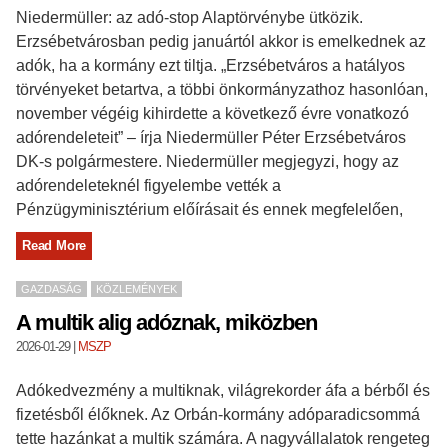
Niedermüller: az adó-stop Alaptörvénybe ütközik.
Erzsébetvárosban pedig januártól akkor is emelkednek az
adók, ha a kormány ezt tiltja. „Erzsébetváros a hatályos
törvényeket betartva, a többi önkormányzathoz hasonlóan,
november végéig kihirdette a következő évre vonatkozó
adórendeleteit” – írja Niedermüller Péter Erzsébetváros
DK-s polgármestere. Niedermüller megjegyzi, hogy az
adórendeleteknél figyelembe vették a
Pénzügyminisztérium előírásait és ennek megfelelően,
Read More
GAZDASÁG
KÖZLEMÉNYEK
A multik alig adóznak, miközben
2026-01-29
|
MSZP
Adókedvezmény a multiknak, világrekorder áfa a bérből és
fizetésből élőknek. Az Orbán-kormány adóparadicsommá
tette hazánkat a multik számára. A nagyvállalatok rengeteg