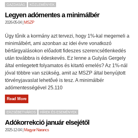
GAZDASÁG
KÖZLEMÉNYEK
Legyen adómentes a minimálbér
2026-05-04
|
MSZP
Úgy tűnik a kormány azt tervezi, hogy 1%-kal megemeli a
minimálbért, ami azonban az idei évre vonatkozó
bértárgyalásokon előadott fideszes szerencsétlenkedés
után továbbra is édeskevés. Ez lenne a Gulyás Gergely
által emlegetett folyamatos és kitartó emelés? Az 1%-nál
jóval többre van szükség, amit az MSZP által benyújtott
törvényjavaslat lehetővé is tesz. A minimálbér
adómentességével 25.110
Read More
ERZSÉBETVÁROS
HÍREK ÉS ESEMÉNYEK
Adókorrekció január elsejétől
2025-12-04
|
Magyar Narancs