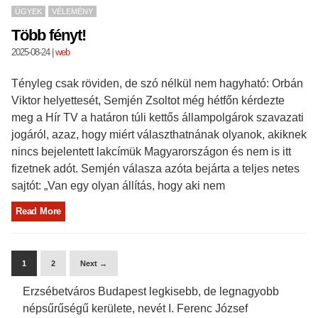
ÜGYEK
VÉLEMÉNY
Több fényt!
2025-08-24
|
web
Tényleg csak röviden, de szó nélkül nem hagyható: Orbán
Viktor helyettesét, Semjén Zsoltot még hétfőn kérdezte
meg a Hír TV a határon túli kettős állampolgárok szavazati
jogáról, azaz, hogy miért választhatnának olyanok, akiknek
nincs bejelentett lakcímük Magyarországon és nem is itt
fizetnek adót. Semjén válasza azóta bejárta a teljes netes
sajtót: „Van egy olyan állítás, hogy aki nem
Read More
1
2
Next →
Erzsébetváros Budapest legkisebb, de legnagyobb
népsűrűségű kerülete, nevét I. Ferenc József