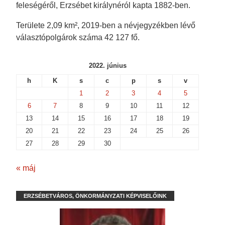
feleségéről, Erzsébet királynéról kapta 1882-ben.
Területe 2,09 km², 2019-ben a névjegyzékben lévő
választópolgárok száma 42 127 fő.
2022. június
h
K
s
c
p
s
v
1
2
3
4
5
6
7
8
9
10
11
12
13
14
15
16
17
18
19
20
21
22
23
24
25
26
27
28
29
30
« máj
ERZSÉBETVÁROS, ÖNKORMÁNYZATI KÉPVISELŐINK