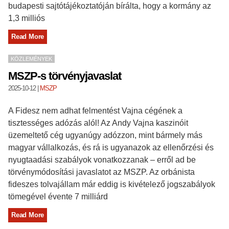
budapesti sajtótájékoztatóján bírálta, hogy a kormány az
1,3 milliós
Read More
KÖZLEMÉNYEK
MSZP-s törvényjavaslat
2025-10-12
|
MSZP
A Fidesz nem adhat felmentést Vajna cégének a
tisztességes adózás alól! Az Andy Vajna kaszinóit
üzemeltető cég ugyanúgy adózzon, mint bármely más
magyar vállalkozás, és rá is ugyanazok az ellenőrzési és
nyugtaadási szabályok vonatkozzanak – erről ad be
törvénymódosítási javaslatot az MSZP. Az orbánista
fideszes tolvajállam már eddig is kivételező jogszabályok
tömegével évente 7 milliárd
Read More