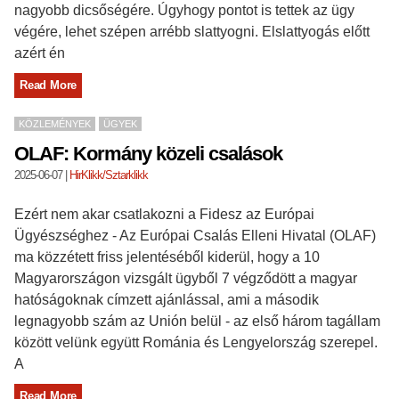
nagyobb dicsőségére. Úgyhogy pontot is tettek az ügy
végére, lehet szépen arrébb slattyogni. Elslattyogás előtt
azért én
Read More
KÖZLEMÉNYEK
ÜGYEK
OLAF: Kormány közeli csalások
2025-06-07
|
HirKlikk/Sztarklikk
Ezért nem akar csatlakozni a Fidesz az Európai
Ügyészséghez - Az Európai Csalás Elleni Hivatal (OLAF)
ma közzétett friss jelentéséből kiderül, hogy a 10
Magyarországon vizsgált ügyből 7 végződött a magyar
hatóságoknak címzett ajánlással, ami a második
legnagyobb szám az Unión belül - az első három tagállam
között velünk együtt Románia és Lengyelország szerepel.
A
Read More