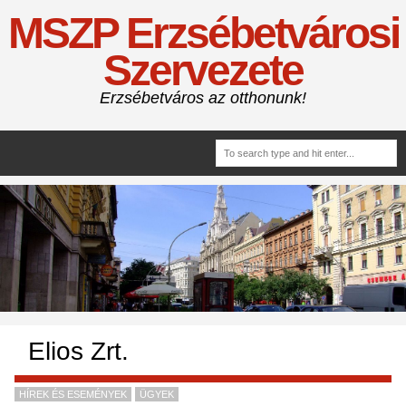
MSZP Erzsébetvárosi
Szervezete
Erzsébetváros az otthonunk!
Elios Zrt.
HÍREK ÉS ESEMÉNYEK
ÜGYEK