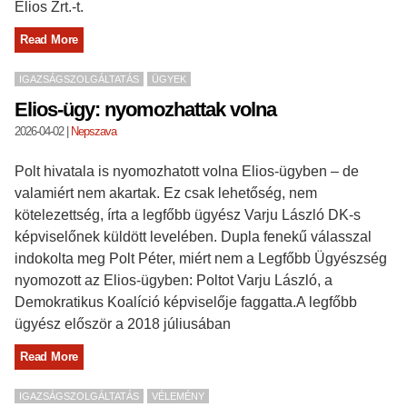
Elios Zrt.-t.
Read More
IGAZSÁGSZOLGÁLTATÁS
ÜGYEK
Elios-ügy: nyomozhattak volna
2026-04-02
|
Nepszava
Polt hivatala is nyomozhatott volna Elios-ügyben – de
valamiért nem akartak. Ez csak lehetőség, nem
kötelezettség, írta a legfőbb ügyész Varju László DK-s
képviselőnek küldött levelében. Dupla fenekű válasszal
indokolta meg Polt Péter, miért nem a Legfőbb Ügyészség
nyomozott az Elios-ügyben: Poltot Varju László, a
Demokratikus Koalíció képviselője faggatta.A legfőbb
ügyész először a 2018 júliusában
Read More
IGAZSÁGSZOLGÁLTATÁS
VÉLEMÉNY