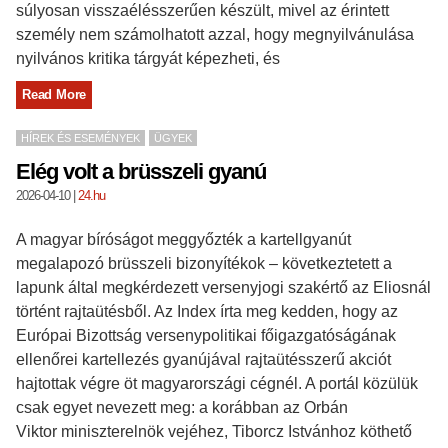
súlyosan visszaélésszerűen készült, mivel az érintett
személy nem számolhatott azzal, hogy megnyilvánulása
nyilvános kritika tárgyát képezheti, és
Read More
HÍREK ÉS ESEMÉNYEK
ÜGYEK
Elég volt a brüsszeli gyanú
2026-04-10
|
24.hu
A magyar bíróságot meggyőzték a kartellgyanút
megalapozó brüsszeli bizonyítékok – következtetett a
lapunk által megkérdezett versenyjogi szakértő az Eliosnál
történt rajtaütésből. Az Index írta meg kedden, hogy az
Európai Bizottság versenypolitikai főigazgatóságának
ellenőrei kartellezés gyanújával rajtaütésszerű akciót
hajtottak végre öt magyarországi cégnél. A portál közülük
csak egyet nevezett meg: a korábban az Orbán
Viktor miniszterelnök vejéhez, Tiborcz Istvánhoz köthető