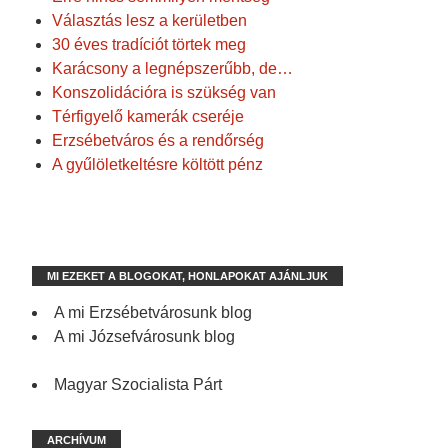
Választás lesz a kerületben
30 éves tradíciót törtek meg
Karácsony a legnépszerűbb, de…
Konszolidációra is szükség van
Térfigyelő kamerák cseréje
Erzsébetváros és a rendőrség
A gyűlöletkeltésre költött pénz
MI EZEKET A BLOGOKAT, HONLAPOKAT AJÁNLJUK
A mi Erzsébetvárosunk blog
A mi Józsefvárosunk blog
Magyar Szocialista Párt
ARCHÍVUM