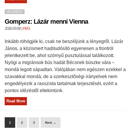
VÉLEMÉNY
Gomperz: Lázár menni Vienna
2026-03-08
|
HVG
Inkább röhögjék ki, csak ne beszéljünk a lényegről. Lázár
János, a közismert haditudósító egyenesen a frontról
jelentkezett be, ahol szörnyű pusztulással találkozott.
Nyögi a migránsok bús hadát Bécsnek büszke vára –
mondá legott sápadtan. Valójában nem egészen ezekkel a
szavakkal mondá, de a szerkesztőségi irányelvek nem
engedélyezik a rasszista tartalmak terjesztését, ezért a
pontos idézéstől eltekintünk.
Read More
1
2
3
Next →