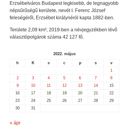
Erzsébetváros Budapest legkisebb, de legnagyobb
népsűrűségű kerülete, nevét I. Ferenc József
feleségéről, Erzsébet királynéról kapta 1882-ben.
Területe 2,09 km², 2019-ben a névjegyzékben lévő
választópolgárok száma 42 127 fő.
2022. május
h
K
s
c
p
s
v
1
2
3
4
5
6
7
8
9
10
11
12
13
14
15
16
17
18
19
20
21
22
23
24
25
26
27
28
29
30
31
« ápr