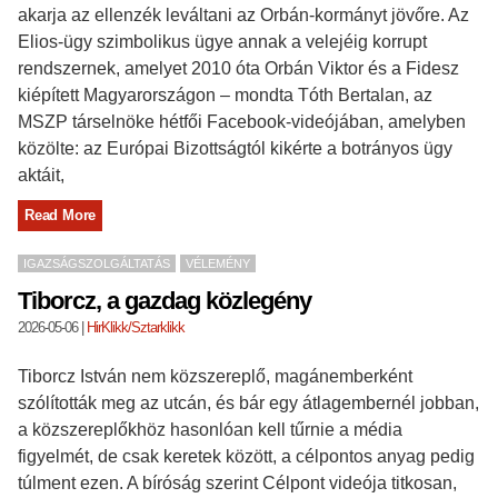
akarja az ellenzék leváltani az Orbán-kormányt jövőre. Az
Elios-ügy szimbolikus ügye annak a velejéig korrupt
rendszernek, amelyet 2010 óta Orbán Viktor és a Fidesz
kiépített Magyarországon – mondta Tóth Bertalan, az
MSZP társelnöke hétfői Facebook-videójában, amelyben
közölte: az Európai Bizottságtól kikérte a botrányos ügy
aktáit,
Read More
IGAZSÁGSZOLGÁLTATÁS
VÉLEMÉNY
Tiborcz, a gazdag közlegény
2026-05-06
|
HirKlikk/Sztarklikk
Tiborcz István nem közszereplő, magánemberként
szólították meg az utcán, és bár egy átlagembernél jobban,
a közszereplőkhöz hasonlóan kell tűrnie a média
figyelmét, de csak keretek között, a célpontos anyag pedig
túlment ezen. A bíróság szerint Célpont videója titkosan,