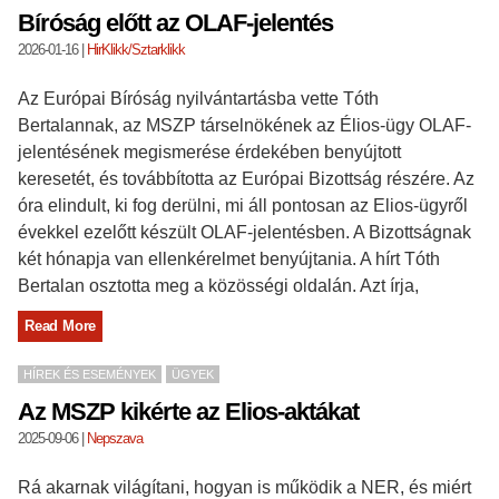
Bíróság előtt az OLAF-jelentés
2026-01-16
|
HirKlikk/Sztarklikk
Az Európai Bíróság nyilvántartásba vette Tóth
Bertalannak, az MSZP társelnökének az Élios-ügy OLAF-
jelentésének megismerése érdekében benyújtott
keresetét, és továbbította az Európai Bizottság részére. Az
óra elindult, ki fog derülni, mi áll pontosan az Elios-ügyről
évekkel ezelőtt készült OLAF-jelentésben. A Bizottságnak
két hónapja van ellenkérelmet benyújtania. A hírt Tóth
Bertalan osztotta meg a közösségi oldalán. Azt írja,
Read More
HÍREK ÉS ESEMÉNYEK
ÜGYEK
Az MSZP kikérte az Elios-aktákat
2025-09-06
|
Nepszava
Rá akarnak világítani, hogyan is működik a NER, és miért