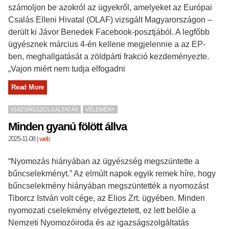
számoljon be azokról az ügyekről, amelyeket az Európai
Csalás Elleni Hivatal (OLAF) vizsgált Magyarországon –
derült ki Jávor Benedek Facebook-posztjából. A legfőbb
ügyésznek március 4-én kellene megjelennie a az EP-
ben, meghallgatását a zöldpárti frakció kezdeményezte.
„Vajon miért nem tudja elfogadni
Read More
IGAZSÁGSZOLGÁLTATÁS
VÉLEMÉNY
Minden gyanú fölött állva
2025-11-08
|
web
“Nyomozás hiányában az ügyészség megszüntette a
bűncselekményt.” Az elmúlt napok egyik remek híre, hogy
bűncselekmény hiányában megszüntették a nyomozást
Tiborcz István volt cége, az Elios Zrt. ügyében. Minden
nyomozati cselekmény elvégeztetett, ez lett belőle a
Nemzeti Nyomozóiroda és az igazságszolgáltatás