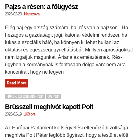
Pajzs a résen: a főügyész
2026-02-23
|
Nepszava
Elég baj egy ország számára, ha „rés van a pajzson”. Ha
hézagos a gazdasági, jogi, katonai védelmi rendszer, ha
lukas a szociális háló, ha könnyen ki lehet hullani az
oktatási és egészségügyi ellátásból. Mi ilyen apróságokkal
nem izgatjuk magunkat. Ártana az emésztésnek. Rés-
ügyben a kormánynak is fontosabb dolga van: nem arra
koncentrál, hogy ne legyen
Read More
HÍREK ÉS ESEMÉNYEK
ÜGYEK
Brüsszeli meghívót kapott Polt
2026-02-19
|
168 ora
Az Európai Parlament költségvetési ellenőrző bizottsága
meghívta Polt Péter legfőbb ügyészt, hogy a testület előtt