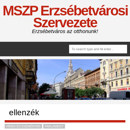
MSZP Erzsébetvárosi
Szervezete
Erzsébetváros az otthonunk!
ellenzék
HÍREK ÉS ESEMÉNYEK
PARLAMENT