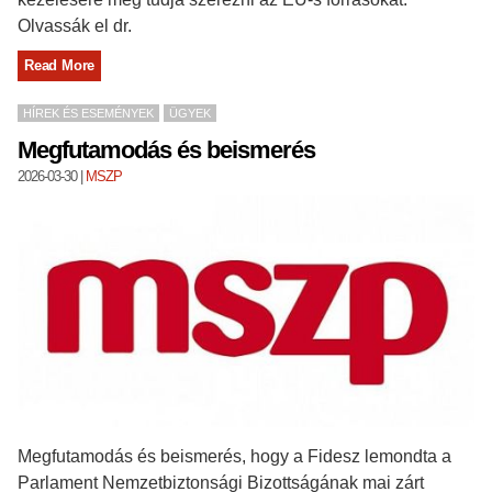
Olvassák el dr.
Read More
HÍREK ÉS ESEMÉNYEK
ÜGYEK
Megfutamodás és beismerés
2026-03-30
|
MSZP
Megfutamodás és beismerés, hogy a Fidesz lemondta a
Parlament Nemzetbiztonsági Bizottságának mai zárt