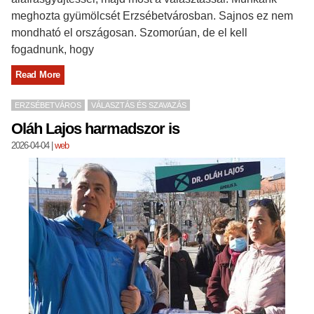
meghozta gyümölcsét Erzsébetvárosban. Sajnos ez nem
mondható el országosan. Szomorúan, de el kell
fogadnunk, hogy
Read More
ERZSÉBETVÁROS
VÁLASZTÁS ÉS SZAVAZÁS
Oláh Lajos harmadszor is
2026-04-04
|
web