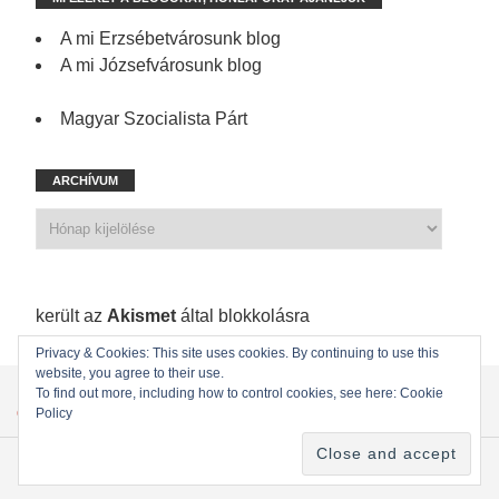
A mi Erzsébetvárosunk blog
A mi Józsefvárosunk blog
Magyar Szocialista Párt
ARCHÍVUM
1 173 spam
került az
Akismet
által blokkolásra
Privacy & Cookies: This site uses cookies. By continuing to use this
website, you agree to their use.
KEZDŐLAP
ÖNKORMÁNYZATI KÉPVISELŐINK
To find out more, including how to control cookies, see here: Cookie
Policy
ÖNKORMÁNYZAT
KAPCSOLAT
Copyright © 2022
MSZP Erzsébetvárosi Szervezete
. Powered by WordPress