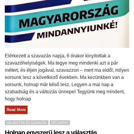
Elérkezett a szavazás napja, 6 órakor kinyitottak a
szavazóhelyiségek. Ma tegye meg mindenki azt a pár
métert, és éljen jogával, szavazzon – mert ma eldől, milyen
sorsunk lesz a következő években. Ma kezünkben van a
sorsunk, holnap már késő lesz. Legyen a mai nap a
szabadság és a változás ünnepe! Tegyünk meg mindent,
hogy holnap
Read More
VÁLASZTÁS ÉS SZAVAZÁS
VÉLEMÉNY
Holnap egyszerű lesz a választás