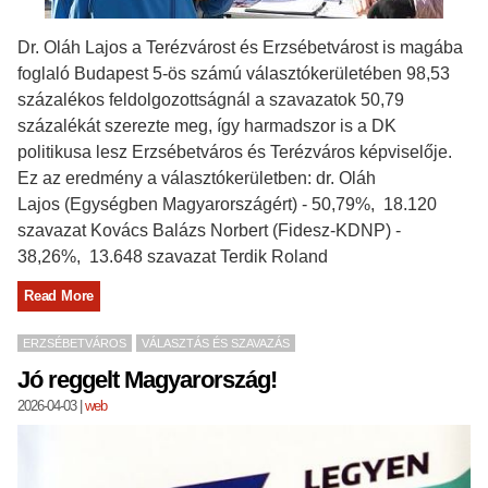
Dr. Oláh Lajos a Terézvárost és Erzsébetvárost is magába
foglaló Budapest 5-ös számú választókerületében 98,53
százalékos feldolgozottságnál a szavazatok 50,79
százalékát szerezte meg, így harmadszor is a DK
politikusa lesz Erzsébetváros és Terézváros képviselője.
Ez az eredmény a választókerületben: dr. Oláh
Lajos (Egységben Magyarországért) - 50,79%, 18.120
szavazat Kovács Balázs Norbert (Fidesz-KDNP) -
38,26%, 13.648 szavazat Terdik Roland
Read More
ERZSÉBETVÁROS
VÁLASZTÁS ÉS SZAVAZÁS
Jó reggelt Magyarország!
2026-04-03
|
web