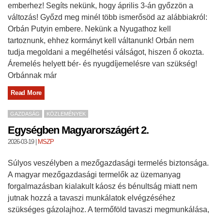
emberhez! Segíts nekünk, hogy április 3-án győzzön a
változás! Győzd meg minél több ismerősöd az alábbiakról:
Orbán Putyin embere. Nekünk a Nyugathoz kell
tartoznunk, ehhez kormányt kell váltanunk! Orbán nem
tudja megoldani a megélhetési válságot, hiszen ő okozta.
Áremelés helyett bér- és nyugdíjemelésre van szükség!
Orbánnak már
Read More
GAZDASÁG
KÖZLEMÉNYEK
Egységben Magyarországért 2.
2026-03-19
|
MSZP
Súlyos veszélyben a mezőgazdasági termelés biztonsága.
A magyar mezőgazdasági termelők az üzemanyag
forgalmazásban kialakult káosz és bénultság miatt nem
jutnak hozzá a tavaszi munkálatok elvégzéséhez
szükséges gázolajhoz. A termőföld tavaszi megmunkálása,