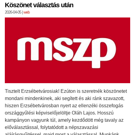
Köszönet választás után
2026-04-05
|
web
Tisztelt Erzsébetvárosiak! Ezúton is szeretnék köszönetet
mondani mindenkinek, aki segített és aki ránk szavazott,
hiszen Erzsébetvárosban nyert az ellenzéki összefogás
országgyűlési képviselőjelöltje Oláh Lajos. Hosszú
kampányon vagyunk túl, amely kezdődött még tavaly az
előválasztással, folytatódott a népszavazási
aláírásgyűjtéssel, majd most a választással. Munkánk