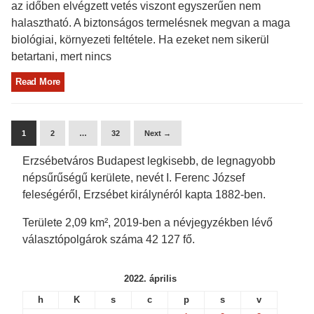
az időben elvégzett vetés viszont egyszerűen nem
halasztható. A biztonságos termelésnek megvan a maga
biológiai, környezeti feltétele. Ha ezeket nem sikerül
betartani, mert nincs
Read More
1
2
…
32
Next →
Erzsébetváros Budapest legkisebb, de legnagyobb
népsűrűségű kerülete, nevét I. Ferenc József
feleségéről, Erzsébet királynéról kapta 1882-ben.
Területe 2,09 km², 2019-ben a névjegyzékben lévő
választópolgárok száma 42 127 fő.
2022. április
h
K
s
c
p
s
v