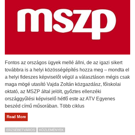
Fontos az országos ügyek mellé állni, de az igazi sikert
továbbra is a helyi közösségépítés hozza meg – mondta el
a helyi fideszes képviselőt végül a választáson mégis csak
maga mögé utasító Vajda Zoltán közgazdász, főiskolai
oktató, az MSZP által jelölt, győztes ellenzéki
országgyűlési képviselő hétfő este az ATV Egyenes
beszéd című műsorában. Több ciklus
Read More
ERZSÉBETVÁROS
KÖZLEMÉNYEK