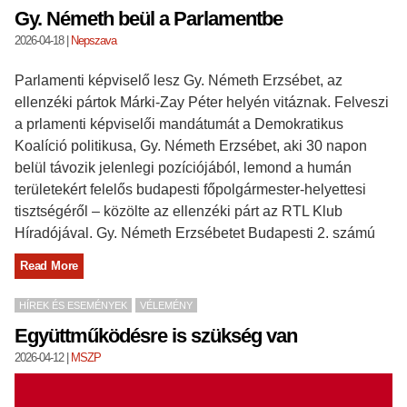
Gy. Németh beül a Parlamentbe
2026-04-18
|
Nepszava
Parlamenti képviselő lesz Gy. Németh Erzsébet, az
ellenzéki pártok Márki-Zay Péter helyén vitáznak. Felveszi
a prlamenti képviselői mandátumát a Demokratikus
Koalíció politikusa, Gy. Németh Erzsébet, aki 30 napon
belül távozik jelenlegi pozíciójából, lemond a humán
területekért felelős budapesti főpolgármester-helyettesi
tisztségéről – közölte az ellenzéki párt az RTL Klub
Híradójával. Gy. Németh Erzsébetet Budapesti 2. számú
Read More
HÍREK ÉS ESEMÉNYEK
VÉLEMÉNY
Együttműködésre is szükség van
2026-04-12
|
MSZP