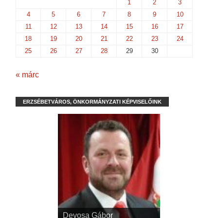
1
2
3
4
5
6
7
8
9
10
11
12
13
14
15
16
17
18
19
20
21
22
23
24
25
26
27
28
29
30
« márc
ERZSÉBETVÁROS, ÖNKORMÁNYZATI KÉPVISELŐINK
Devosa Gábor