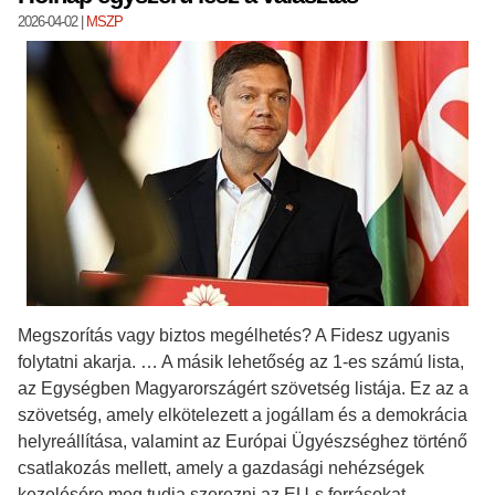
2026-04-02
|
MSZP
Megszorítás vagy biztos megélhetés? A Fidesz ugyanis
folytatni akarja. … A másik lehetőség az 1-es számú lista,
az Egységben Magyarországért szövetség listája. Ez az a
szövetség, amely elkötelezett a jogállam és a demokrácia
helyreállítása, valamint az Európai Ügyészséghez történő
csatlakozás mellett, amely a gazdasági nehézségek
kezelésére meg tudja szerezni az EU-s forrásokat.