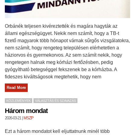
Orbánék teljesen kivéreztették és magára hagyták az
állami egészségügyet. Nekik nem számít, hogy a TB-t
fizető magyarok több hónapot várnak sűrgős vizsgálatokra,
nem számít, hogy rengeteg településen elérhetetlen a
háziorvos és gyermekorvos. Az sem számít nekik, hogy
rengetegen halnak meg kórházi fertőzésben, pedig
gyógyítható betegséggel fekszenek be a kórházba. A
fideszes kiváltságosok megtehetik, hogy nem
Read More
KÖZLEMÉNYEK
VÁLASZTÁS ÉS SZAVAZÁS
Három mondat
2026-03-21
|
MSZP
Ezt a három mondatot kell eljuttatnunk minél több