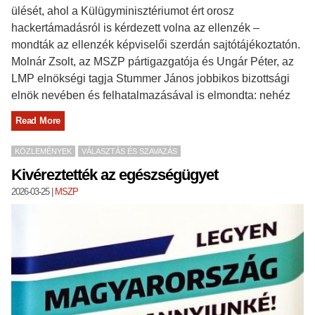
ülését, ahol a Külügyminisztériumot ért orosz
hackertámadásról is kérdezett volna az ellenzék –
mondták az ellenzék képviselői szerdán sajtótájékoztatón.
Molnár Zsolt, az MSZP pártigazgatója és Ungár Péter, az
LMP elnökségi tagja Stummer János jobbikos bizottsági
elnök nevében és felhatalmazásával is elmondta: nehéz
Read More
KÖZLEMÉNYEK
VÁLASZTÁS ÉS SZAVAZÁS
Kivéreztették az egészségügyet
2026-03-25
|
MSZP