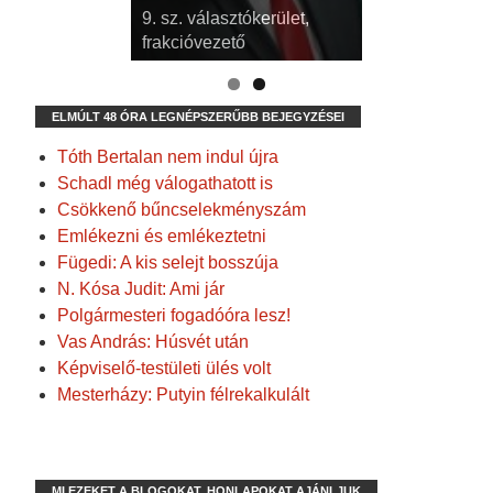
9. sz. választókerület,
frakcióvezető
ELMÚLT 48 ÓRA LEGNÉPSZERŰBB BEJEGYZÉSEI
Tóth Bertalan nem indul újra
Schadl még válogathatott is
Csökkenő bűncselekményszám
Emlékezni és emlékeztetni
Fügedi: A kis selejt bosszúja
N. Kósa Judit: Ami jár
Polgármesteri fogadóóra lesz!
Vas András: Húsvét után
Képviselő-testületi ülés volt
Mesterházy: Putyin félrekalkulált
MI EZEKET A BLOGOKAT, HONLAPOKAT AJÁNLJUK