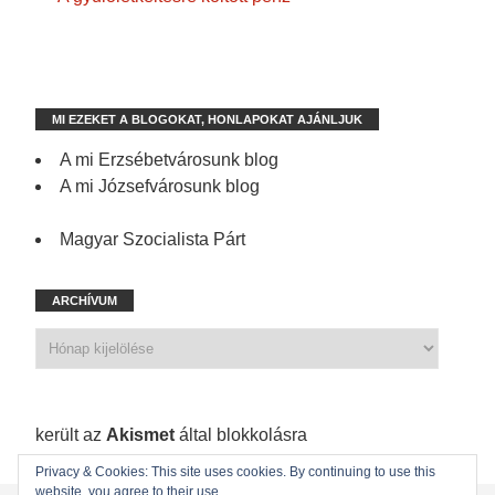
MI EZEKET A BLOGOKAT, HONLAPOKAT AJÁNLJUK
A mi Erzsébetvárosunk blog
A mi Józsefvárosunk blog
Magyar Szocialista Párt
ARCHÍVUM
1 198 spam
került az
Akismet
által blokkolásra
Privacy & Cookies: This site uses cookies. By continuing to use this
website, you agree to their use.