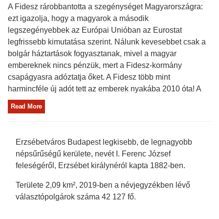
A Fidesz rárobbantotta a szegénységet Magyarországra:
ezt igazolja, hogy a magyarok a második
legszegényebbek az Európai Unióban az Eurostat
legfrissebb kimutatása szerint. Nálunk kevesebbet csak a
bolgár háztartások fogyasztanak, mivel a magyar
embereknek nincs pénzük, mert a Fidesz-kormány
csapágyasra adóztatja őket. A Fidesz több mint
harmincféle új adót tett az emberek nyakába 2010 óta! A
Read More
Erzsébetváros Budapest legkisebb, de legnagyobb
népsűrűségű kerülete, nevét I. Ferenc József
feleségéről, Erzsébet királynéról kapta 1882-ben.
Területe 2,09 km², 2019-ben a névjegyzékben lévő
választópolgárok száma 42 127 fő.