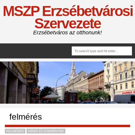
MSZP Erzsébetvárosi
Szervezete
Erzsébetváros az otthonunk!
felmérés
FELMÉRÉS
HÍREK ÉS ESEMÉNYEK