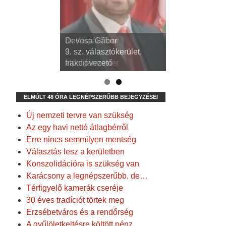
dr. Kispál Tibor
Devosa Gábor
3. sz. választókerület,
9. sz. választókerület,
alpolgármester
frakcióvezető
ELMÚLT 48 ÓRA LEGNÉPSZERŰBB BEJEGYZÉSEI
Új nemzeti tervre van szükség
Az egy havi nettó átlagbérről
Erre nincs semmilyen mentség
Választás lesz a kerületben
Konszolidációra is szükség van
Karácsony a legnépszerűbb, de…
Térfigyelő kamerák cseréje
30 éves tradíciót törtek meg
Erzsébetváros és a rendőrség
A gyűlöletkeltésre költött pénz