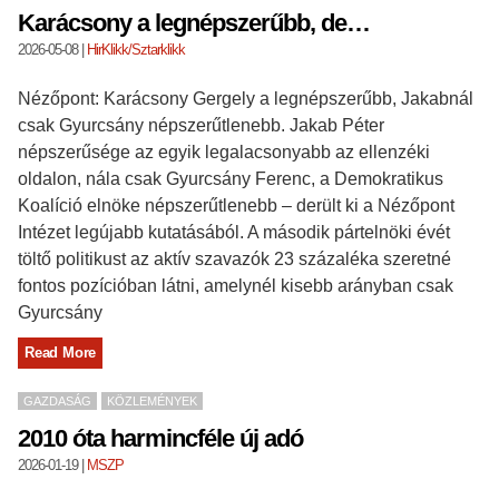
Karácsony a legnépszerűbb, de…
2026-05-08
|
HirKlikk/Sztarklikk
Nézőpont: Karácsony Gergely a legnépszerűbb, Jakabnál
csak Gyurcsány népszerűtlenebb. Jakab Péter
népszerűsége az egyik legalacsonyabb az ellenzéki
oldalon, nála csak Gyurcsány Ferenc, a Demokratikus
Koalíció elnöke népszerűtlenebb – derült ki a Nézőpont
Intézet legújabb kutatásából. A második pártelnöki évét
töltő politikust az aktív szavazók 23 százaléka szeretné
fontos pozícióban látni, amelynél kisebb arányban csak
Gyurcsány
Read More
GAZDASÁG
KÖZLEMÉNYEK
2010 óta harmincféle új adó
2026-01-19
|
MSZP