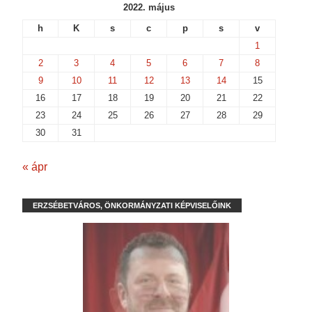
2022. május
h
K
s
c
p
s
v
1
2
3
4
5
6
7
8
9
10
11
12
13
14
15
16
17
18
19
20
21
22
23
24
25
26
27
28
29
30
31
« ápr
ERZSÉBETVÁROS, ÖNKORMÁNYZATI KÉPVISELŐINK