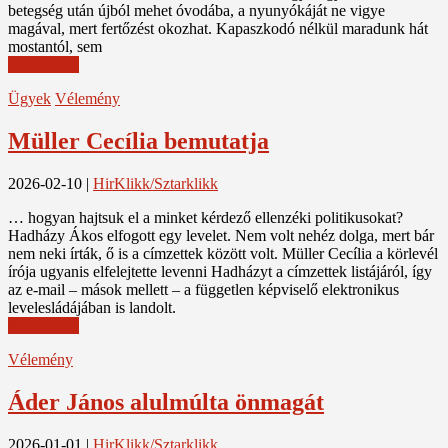
betegség után újból mehet óvodába, a nyunyókáját ne vigye
magával, mert fertőzést okozhat. Kapaszkodó nélkül maradunk hát
mostantól, sem
Read More
Ügyek
Vélemény
Müller Cecília bemutatja
2026-02-10
|
HirKlikk/Sztarklikk
… hogyan hajtsuk el a minket kérdező ellenzéki politikusokat?
Hadházy Ákos elfogott egy levelet. Nem volt nehéz dolga, mert bár
nem neki írták, ő is a címzettek között volt. Müller Cecília a körlevél
írója ugyanis elfelejtette levenni Hadházyt a címzettek listájáról, így
az e-mail – mások mellett – a független képviselő elektronikus
levelesládájában is landolt.
Read More
Vélemény
Áder János alulmúlta önmagát
2026-01-01
|
HirKlikk/Sztarklikk