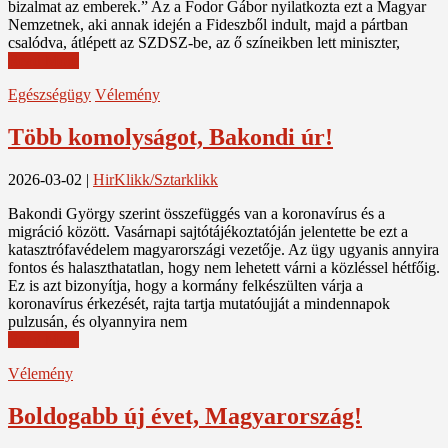
bizalmat az emberek.” Az a Fodor Gábor nyilatkozta ezt a Magyar
Nemzetnek, aki annak idején a Fideszből indult, majd a pártban
csalódva, átlépett az SZDSZ-be, az ő színeikben lett miniszter,
Read More
Egészségügy
Vélemény
Több komolyságot, Bakondi úr!
2026-03-02
|
HirKlikk/Sztarklikk
Bakondi György szerint összefüggés van a koronavírus és a
migráció között. Vasárnapi sajtótájékoztatóján jelentette be ezt a
katasztrófavédelem magyarországi vezetője. Az ügy ugyanis annyira
fontos és halaszthatatlan, hogy nem lehetett várni a közléssel hétfőig.
Ez is azt bizonyítja, hogy a kormány felkészülten várja a
koronavírus érkezését, rajta tartja mutatóujját a mindennapok
pulzusán, és olyannyira nem
Read More
Vélemény
Boldogabb új évet, Magyarország!