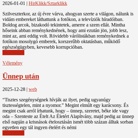
2026-01-01
|
HirKlikk/Sztarklikk
Szilveszterkor, az új évre várva, ahogyan szerte a világon, nálunk is
vidám embereket láthattunk a fotókon, a televíziók híradóiban.
Boldog arcok, bizakodó tekintetek, amerre a szem ellát. Mintha
hőseink abban reménykednének, hogy ami ezután jön, jobb lesz,
mint az, ami eddig volt. Rövidebb várólistákban reménykednek a
fotókon mosolygó emberek, korszerűbb oktatásban, működő
egészségügyben, kevesebb korrupcióban.
Read More
Vélemény
Ünnep után
2025-12-28
|
web
“Tisztes szegénységnek hívják az ilyet, pedig ugyanúgy
tisztességtelen, mint a nyomor.” Megint elmúlt egy karácsony. És
megint csak arról írhatunk, hogy – ünnep, szeretet, béke ide vagy
oda – Szenteste az Ételt Az Életért Alapítvány, majd pedig az ünnep
első napján a krisnások ételosztásán ismét több százan álltak sorban
egyetlen egy tál ingyen ételért és némi
Read More