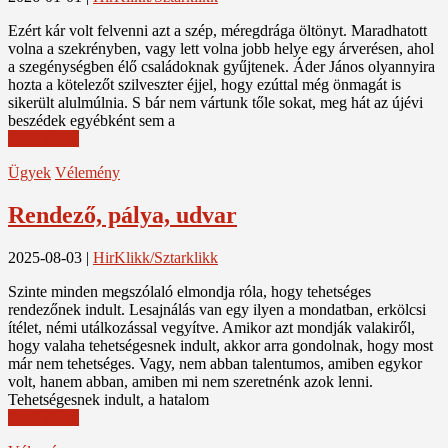
Ezért kár volt felvenni azt a szép, méregdrága öltönyt. Maradhatott
volna a szekrényben, vagy lett volna jobb helye egy árverésen, ahol
a szegénységben élő családoknak gyűjtenek. Áder János olyannyira
hozta a kötelezőt szilveszter éjjel, hogy ezúttal még önmagát is
sikerült alulmúlnia. S bár nem vártunk tőle sokat, meg hát az újévi
beszédek egyébként sem a
Read More
Ügyek
Vélemény
Rendező, pálya, udvar
2025-08-03
|
HirKlikk/Sztarklikk
Szinte minden megszólaló elmondja róla, hogy tehetséges
rendezőnek indult. Lesajnálás van egy ilyen a mondatban, erkölcsi
ítélet, némi utálkozással vegyítve. Amikor azt mondják valakiről,
hogy valaha tehetségesnek indult, akkor arra gondolnak, hogy most
már nem tehetséges. Vagy, nem abban talentumos, amiben egykor
volt, hanem abban, amiben mi nem szeretnénk azok lenni.
Tehetségesnek indult, a hatalom
Read More