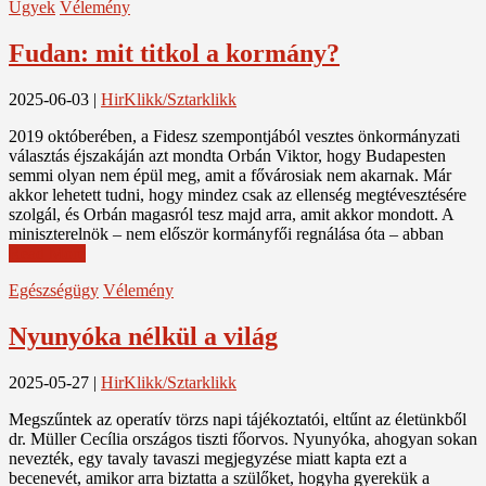
Ügyek
Vélemény
Fudan: mit titkol a kormány?
2025-06-03
|
HirKlikk/Sztarklikk
2019 októberében, a Fidesz szempontjából vesztes önkormányzati
választás éjszakáján azt mondta Orbán Viktor, hogy Budapesten
semmi olyan nem épül meg, amit a fővárosiak nem akarnak. Már
akkor lehetett tudni, hogy mindez csak az ellenség megtévesztésére
szolgál, és Orbán magasról tesz majd arra, amit akkor mondott. A
miniszterelnök – nem először kormányfői regnálása óta – abban
Read More
Egészségügy
Vélemény
Nyunyóka nélkül a világ
2025-05-27
|
HirKlikk/Sztarklikk
Megszűntek az operatív törzs napi tájékoztatói, eltűnt az életünkből
dr. Müller Cecília országos tiszti főorvos. Nyunyóka, ahogyan sokan
nevezték, egy tavaly tavaszi megjegyzése miatt kapta ezt a
becenevét, amikor arra biztatta a szülőket, hogyha gyerekük a