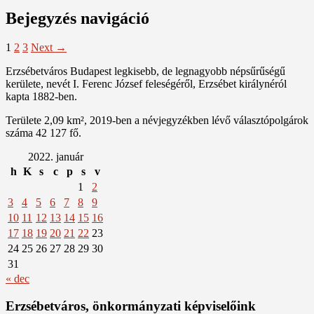
Bejegyzés navigáció
1
2
3
Next →
Erzsébetváros Budapest legkisebb, de legnagyobb népsűrűségű
kerülete, nevét I. Ferenc József feleségéről, Erzsébet királynéról
kapta 1882-ben.
Területe 2,09 km², 2019-ben a névjegyzékben lévő választópolgárok
száma 42 127 fő.
2022. január
h
K
s
c
p
s
v
1
2
3
4
5
6
7
8
9
10
11
12
13
14
15
16
17
18
19
20
21
22
23
24
25
26
27
28
29
30
31
« dec
Erzsébetváros, önkormányzati képviselőink