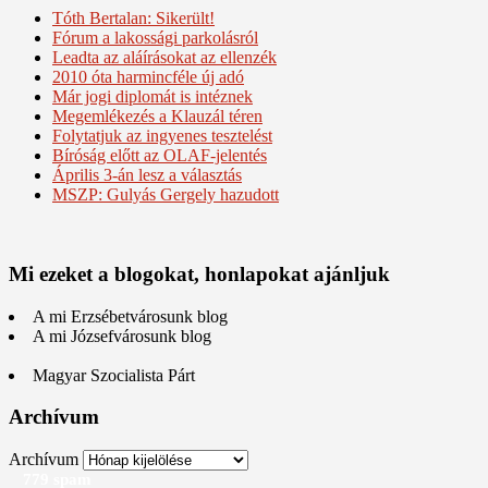
Tóth Bertalan: Sikerült!
Fórum a lakossági parkolásról
Leadta az aláírásokat az ellenzék
2010 óta harmincféle új adó
Már jogi diplomát is intéznek
Megemlékezés a Klauzál téren
Folytatjuk az ingyenes tesztelést
Bíróság előtt az OLAF-jelentés
Április 3-án lesz a választás
MSZP: Gulyás Gergely hazudott
Mi ezeket a blogokat, honlapokat ajánljuk
A mi Erzsébetvárosunk blog
A mi Józsefvárosunk blog
Magyar Szocialista Párt
Archívum
Archívum
779 spam