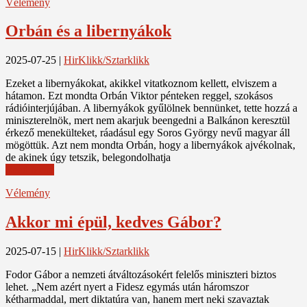
Vélemény
Orbán és a libernyákok
2025-07-25
|
HirKlikk/Sztarklikk
Ezeket a libernyákokat, akikkel vitatkoznom kellett, elviszem a
hátamon. Ezt mondta Orbán Viktor pénteken reggel, szokásos
rádióinterjújában. A libernyákok gyűlölnek bennünket, tette hozzá a
miniszterelnök, mert nem akarjuk beengedni a Balkánon keresztül
érkező menekülteket, ráadásul egy Soros György nevű magyar áll
mögöttük. Azt nem mondta Orbán, hogy a libernyákok ajvékolnak,
de akinek úgy tetszik, belegondolhatja
Read More
Vélemény
Akkor mi épül, kedves Gábor?
2025-07-15
|
HirKlikk/Sztarklikk
Fodor Gábor a nemzeti átváltozásokért felelős miniszteri biztos
lehet. „Nem azért nyert a Fidesz egymás után háromszor
kétharmaddal, mert diktatúra van, hanem mert neki szavaztak