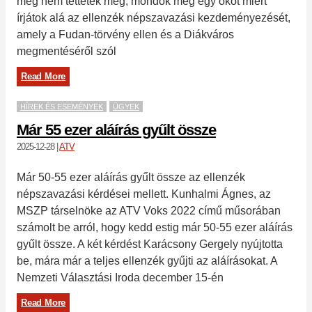
még nem tettétek meg, mondok még egy okot miért
írjátok alá az ellenzék népszavazási kezdeményezését,
amely a Fudan-törvény ellen és a Diákváros
megmentéséről szól
Read More
HÍREK ÉS ESEMÉNYEK
ÜGYEK
Már 55 ezer aláírás gyűlt össze
2025-12-28
|
ATV
Már 50-55 ezer aláírás gyűlt össze az ellenzék
népszavazási kérdései mellett. Kunhalmi Ágnes, az
MSZP társelnöke az ATV Voks 2022 című műsorában
számolt be arról, hogy kedd estig már 50-55 ezer aláírás
gyűlt össze. A két kérdést Karácsony Gergely nyújtotta
be, mára már a teljes ellenzék gyűjti az aláírásokat. A
Nemzeti Választási Iroda december 15-én
Read More