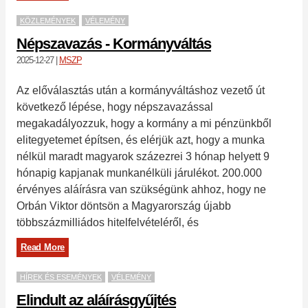
KÖZLEMÉNYEK
VÉLEMÉNY
Népszavazás - Kormányváltás
2025-12-27
|
MSZP
Az előválasztás után a kormányváltáshoz vezető út
következő lépése, hogy népszavazással
megakadályozzuk, hogy a kormány a mi pénzünkből
elitegyetemet építsen, és elérjük azt, hogy a munka
nélkül maradt magyarok százezrei 3 hónap helyett 9
hónapig kapjanak munkanélküli járulékot. 200.000
érvényes aláírásra van szükségünk ahhoz, hogy ne
Orbán Viktor döntsön a Magyarország újabb
többszázmilliádos hitelfelvételéről, és
Read More
HÍREK ÉS ESEMÉNYEK
VÉLEMÉNY
Elindult az aláírásgyűjtés