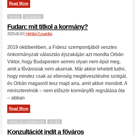
Read More
ÜGYEK
VÉLEMÉNY
Fudan: mit titkol a kormány?
2025-06-03
|
HirKlikk/Sztarklikk
2019 októberében, a Fidesz szempontjából vesztes
önkormányzati választás éjszakáján azt mondta Orbán
Viktor, hogy Budapesten semmi olyan nem épül meg,
amit a fővárosiak nem akarnak. Már akkor lehetett tudni,
hogy mindez csak az ellenség megtévesztésére szolgál,
és Orbán magasról tesz majd arra, amit akkor mondott. A
miniszterelnök – nem először kormányfői regnálása óta
– abban
Read More
HÍREK ÉS ESEMÉNYEK
ÜGYEK
Konzultációt indít a főváros