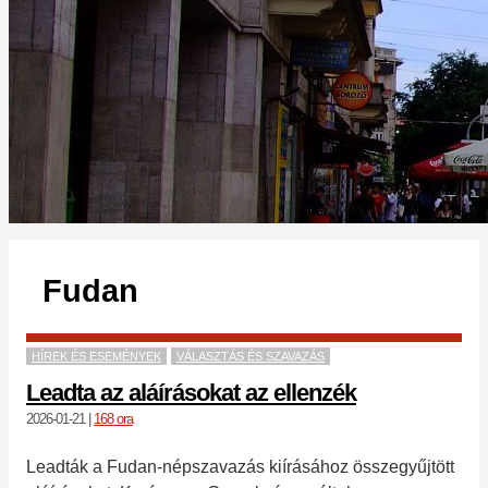
Fudan
HÍREK ÉS ESEMÉNYEK
VÁLASZTÁS ÉS SZAVAZÁS
Leadta az aláírásokat az ellenzék
2026-01-21
|
168 ora
Leadták a Fudan-népszavazás kiírásához összegyűjtött