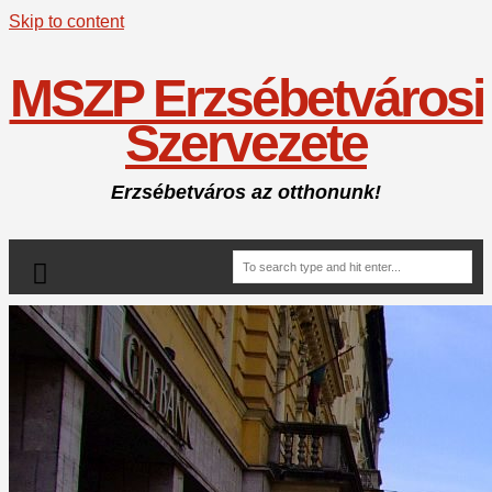
Skip to content
MSZP Erzsébetvárosi
Szervezete
Erzsébetváros az otthonunk!