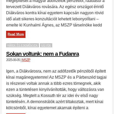
megépítését a magyar adófizetők pénzéből, ráadásul a
tervezett Diákváros rovására. Az egész országot érintő
Diákváros kontra kínai egyetem kapcsán nagyon rövid
idő alatt sikeres konzultációt lehetett lebonyolítani –
emelte ki Kunhalmi Ágnes, az MSZP társelnöke kedd
Read More
HÍREK ÉS ESEMÉNYEK
ÜGYEK
Sokan voltunk: nem a Fudanra
2025-06-05
|
MSZP
Igen, a Diákvárosra, nem az adófizetők pénzéből épített
kínai magánegyetemre! Az MSZP és a Párbeszéd tagjai
is részesei voltak annak a több ezres tömegnek, akik
ezen a tüntetésen kinyilvánították, hogy változásra van
szükség. Megtelt a Kossuth tér az idei év első nagy
tüntetésén. A demonstrálók azért tiltakoztak, mert kínai
kölcsönből, kínai egyetemet akarnak építeni a