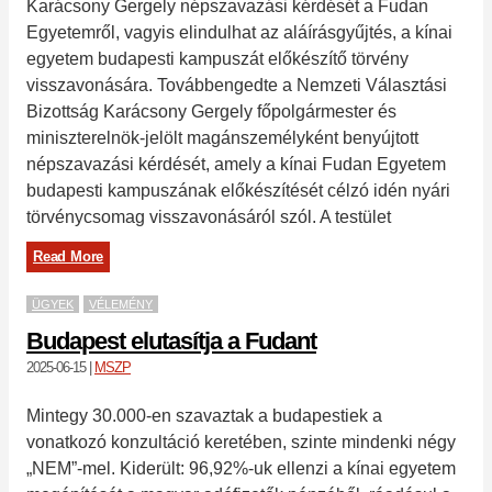
Karácsony Gergely népszavazási kérdését a Fudan
Egyetemről, vagyis elindulhat az aláírásgyűjtés, a kínai
egyetem budapesti kampuszát előkészítő törvény
visszavonására. Továbbengedte a Nemzeti Választási
Bizottság Karácsony Gergely főpolgármester és
miniszterelnök-jelölt magánszemélyként benyújtott
népszavazási kérdését, amely a kínai Fudan Egyetem
budapesti kampuszának előkészítését célzó idén nyári
törvénycsomag visszavonásáról szól. A testület
Read More
ÜGYEK
VÉLEMÉNY
Budapest elutasítja a Fudant
2025-06-15
|
MSZP
Mintegy 30.000-en szavaztak a budapestiek a
vonatkozó konzultáció keretében, szinte mindenki négy
„NEM”-mel. Kiderült: 96,92%-uk ellenzi a kínai egyetem