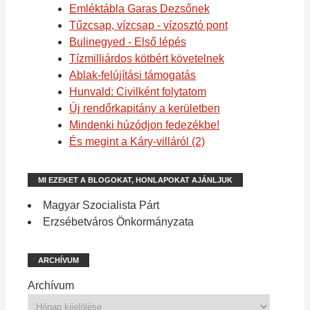
Emléktábla Garas Dezsőnek
Tűzcsap, vízcsap - vízosztó pont
Bulinegyed - Első lépés
Tízmilliárdos kötbért követelnek
Ablak-felújítási támogatás
Hunvald: Civilként folytatom
Új rendőrkapitány a kerületben
Mindenki húzódjon fedezékbe!
És megint a Káry-villáról (2)
MI EZEKET A BLOGOKAT, HONLAPOKAT AJÁNLJUK
Magyar Szocialista Párt
Erzsébetváros Önkormányzata
ARCHÍVUM
Archívum