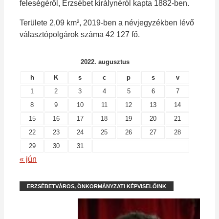
feleségéről, Erzsébet királynéról kapta 1882-ben.
Területe 2,09 km², 2019-ben a névjegyzékben lévő
választópolgárok száma 42 127 fő.
2022. augusztus
h
K
s
c
p
s
v
1
2
3
4
5
6
7
8
9
10
11
12
13
14
15
16
17
18
19
20
21
22
23
24
25
26
27
28
29
30
31
« jún
ERZSÉBETVÁROS, ÖNKORMÁNYZATI KÉPVISELŐINK