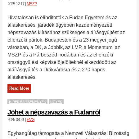
2025-12-17
|
MSZP
Hivatalosan is elindították a Fudan Egyetem és az
álláskeresési járadék ügyében kezdeményezett
népszavazás kiírásához szükséges aláírásgyűjtést az
ellenzéki pártok. Budapesten és a 23 megyei jogú
városban, a DK, a Jobbik, az LMP, a Momentum, az
MSZP és a Párbeszéd irodáiban és az ellenzéki
országgyűlési képviselőjelölteknél elkezdődött az
aláírásgyűjtés a Diákvárosra és a 270 napos
álláskeresési
Read More
HÍREK ÉS ESEMÉNYEK
ÜGYEK
Jöhet a népszavazás a Fudanról
2025-08-31
|
HVG
Egyhangúlag támogatta a Nemzeti Választási Bizottság