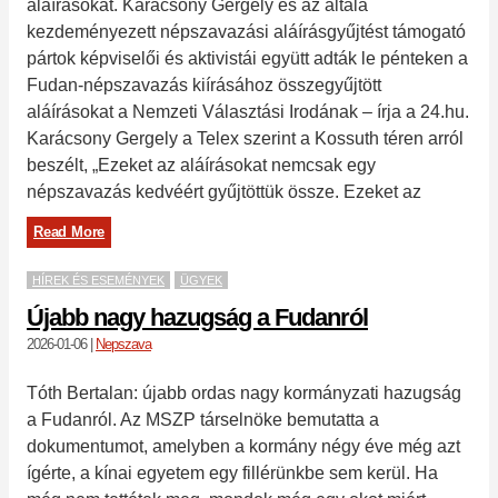
aláírásokat. Karácsony Gergely és az általa
kezdeményezett népszavazási aláírásgyűjtést támogató
pártok képviselői és aktivistái együtt adták le pénteken a
Fudan-népszavazás kiírásához összegyűjtött
aláírásokat a Nemzeti Választási Irodának – írja a 24.hu.
Karácsony Gergely a Telex szerint a Kossuth téren arról
beszélt, „Ezeket az aláírásokat nemcsak egy
népszavazás kedvéért gyűjtöttük össze. Ezeket az
Read More
HÍREK ÉS ESEMÉNYEK
ÜGYEK
Újabb nagy hazugság a Fudanról
2026-01-06
|
Nepszava
Tóth Bertalan: újabb ordas nagy kormányzati hazugság
a Fudanról. Az MSZP társelnöke bemutatta a
dokumentumot, amelyben a kormány négy éve még azt
ígérte, a kínai egyetem egy fillérünkbe sem kerül. Ha