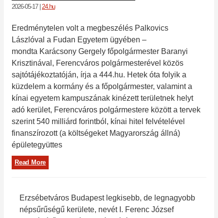
2026-05-17
|
24.hu
Eredménytelen volt a megbeszélés Palkovics
Lászlóval a Fudan Egyetem ügyében –
mondta Karácsony Gergely főpolgármester Baranyi
Krisztinával, Ferencváros polgármesterével közös
sajtótájékoztatóján, írja a 444.hu. Hetek óta folyik a
küzdelem a kormány és a főpolgármester, valamint a
kínai egyetem kampuszának kinézett területnek helyt
adó kerület, Ferencváros polgármestere között a tervek
szerint 540 milliárd forintból, kínai hitel felvételével
finanszírozott (a költségeket Magyarország állná)
épületegyüttes
Read More
Erzsébetváros Budapest legkisebb, de legnagyobb
népsűrűségű kerülete, nevét I. Ferenc József