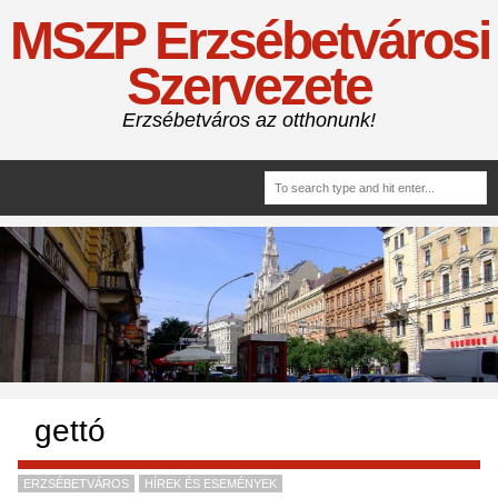
MSZP Erzsébetvárosi
Szervezete
Erzsébetváros az otthonunk!
gettó
ERZSÉBETVÁROS
HÍREK ÉS ESEMÉNYEK