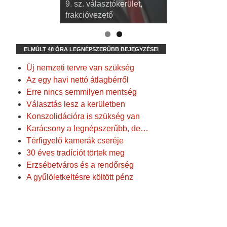
3. sz. választókerület,
9. sz. választókerület,
alpolgármester
frakcióvezető
ELMÚLT 48 ÓRA LEGNÉPSZERŰBB BEJEGYZÉSEI
Új nemzeti tervre van szükség
Az egy havi nettó átlagbérről
Erre nincs semmilyen mentség
Választás lesz a kerületben
Konszolidációra is szükség van
Karácsony a legnépszerűbb, de…
Térfigyelő kamerák cseréje
30 éves tradíciót törtek meg
Erzsébetváros és a rendőrség
A gyűlöletkeltésre költött pénz