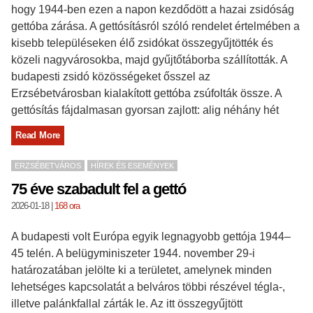
hogy 1944-ben ezen a napon kezdődött a hazai zsidóság
gettóba zárása. A gettósításról szóló rendelet értelmében a
kisebb településeken élő zsidókat összegyűjtötték és
közeli nagyvárosokba, majd gyűjtőtáborba szállították. A
budapesti zsidó közösségeket ősszel az
Erzsébetvárosban kialakított gettóba zsúfolták össze. A
gettósítás fájdalmasan gyorsan zajlott: alig néhány hét
Read More
ERZSÉBETVÁROS
HÍREK ÉS ESEMÉNYEK
75 éve szabadult fel a gettó
2026-01-18
|
168 ora
A budapesti volt Európa egyik legnagyobb gettója 1944–
45 telén. A belügyminiszeter 1944. november 29-i
határozatában jelölte ki a területet, amelynek minden
lehetséges kapcsolatát a belváros többi részével tégla-,
illetve palánkfallal zárták le. Az itt összegyűjtött