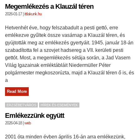
Megemlékezés a Klauzál téren
2026-01-17
|
ittlakunk.hu
Hetvenhét éve, hogy felszabadult a pesti gettó, erre
emlékezve gyűltek össze vasárnap a Klauzál téren, és
gyújtották meg az emlékezés gyertyáit. 1945. január 18-án
szabadította fel a szovjet hadsereg a VII. kerületi pesti
gettót. Most, a megemlékezés sétája során, a Jad Vasem
Világ Igazainak emléktábláit Niedermüller Péter
polgármester megkoszorúzta, majd a Klauzál téren ő is, és
a
Read More
ERZSÉBETVÁROS
HÍREK ÉS ESEMÉNYEK
Emlékezzünk együtt
2026-04-18
|
web
2001 óta minden évben április 16-án arra emlékezünk,