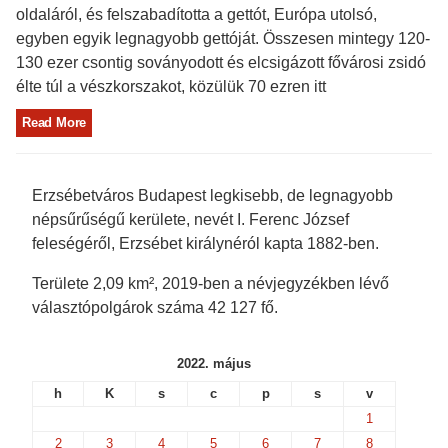
oldaláról, és felszabadította a gettót, Európa utolsó,
egyben egyik legnagyobb gettóját. Összesen mintegy 120-
130 ezer csontig soványodott és elcsigázott fővárosi zsidó
élte túl a vészkorszakot, közülük 70 ezren itt
Read More
Erzsébetváros Budapest legkisebb, de legnagyobb
népsűrűségű kerülete, nevét I. Ferenc József
feleségéről, Erzsébet királynéról kapta 1882-ben.
Területe 2,09 km², 2019-ben a névjegyzékben lévő
választópolgárok száma 42 127 fő.
2022. május
h
K
s
c
p
s
v
1
2
3
4
5
6
7
8