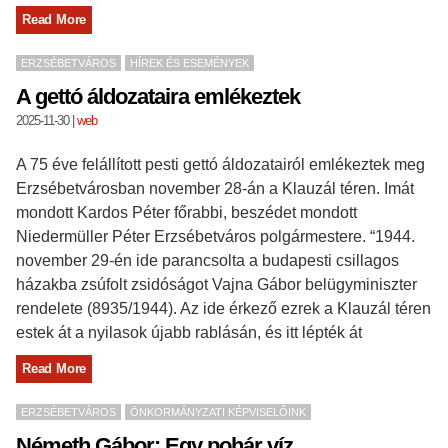
Read More
ERZSÉBETVÁROS
HÍREK ÉS ESEMÉNYEK
A gettó áldozataira emlékeztek
2025-11-30
|
web
A 75 éve felállított pesti gettó áldozatairól emlékeztek meg
Erzsébetvárosban november 28-án a Klauzál téren. Imát
mondott Kardos Péter főrabbi, beszédet mondott
Niedermüller Péter Erzsébetváros polgármestere. “1944.
november 29-én ide parancsolta a budapesti csillagos
házakba zsúfolt zsidóságot Vajna Gábor belügyminiszter
rendelete (8935/1944). Az ide érkező ezrek a Klauzál téren
estek át a nyilasok újabb rablásán, és itt lépték át
Read More
ERZSÉBETVÁROS
ÖNKORMÁNYZATI KÉPVISELŐINK
Németh Gábor: Egy pohár víz