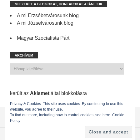
MI EZEKET A BLOGOKAT, HONLAPOKAT AJÁNLJUK
A mi Erzsébetvárosunk blog
A mi Józsefvárosunk blog
Magyar Szocialista Párt
ARCHÍVUM
1 198 spam
került az
Akismet
által blokkolásra
Privacy & Cookies: This site uses cookies. By continuing to use this
website, you agree to their use.
KEZDŐLAP
ÖNKORMÁNYZATI KÉPVISELŐINK
To find out more, including how to control cookies, see here: Cookie
Policy
ÖNKORMÁNYZAT
KAPCSOLAT
Copyright © 2022
MSZP Erzsébetvárosi Szervezete
. Powered by WordPress