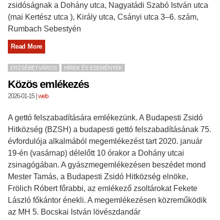
zsidóságnak a Dohány utca, Nagyatádi Szabó István utca
(mai Kertész utca ), Király utca, Csányi utca 3–6. szám,
Rumbach Sebestyén
Read More
ERZSÉBETVÁROS
HÍREK ÉS ESEMÉNYEK
Közös emlékezés
2026-01-15
|
web
A gettó felszabadítására emlékezünk. A Budapesti Zsidó
Hitközség (BZSH) a budapesti gettó felszabadításának 75.
évfordulója alkalmából megemlékezést tart 2020. január
19-én (vasárnap) délelőtt 10 órakor a Dohány utcai
zsinagógában. A gyászmegemlékezésen beszédet mond
Mester Tamás, a Budapesti Zsidó Hitközség elnöke,
Frölich Róbert főrabbi, az emlékező zsoltárokat Fekete
László főkántor énekli. A megemlékezésen közreműködik
az MH 5. Bocskai István lövészdandár