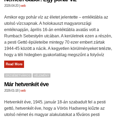
2026-04-20
|
web
Amikor egy pohár víz az életet jelentette – emléktábla az
utolsó vízcsapnak. A holokauszt magyarországi
emléknapján, április 16-án emléktábla avatás volt a
Rumbach Sebestyén utcában. A kerületnek ezen a részén,
a pesti Gettó épületeibe mintegy 70 ezer embert zártak
1944-45 között a nácik. A kegyetlen körülményeket tetézte,
hogy a téli hidegben gyakorlatilag megszűnt a folyóvíz
Read More
ERZSÉBETVÁROS
VÉLEMÉNY
Már hetvenkét éve
2026-01-18
|
web
Hetvenkét éve, 1945. január 18-án szabadult fel a pesti
gettó, hetvenkét éve, hogy a Vörös Hadsereg kiűzte az
utolsó német és magyar alakulatokat a főváros pesti