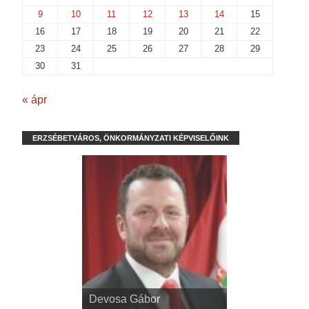
9
10
11
12
13
14
15
16
17
18
19
20
21
22
23
24
25
26
27
28
29
30
31
« ápr
ERZSÉBETVÁROS, ÖNKORMÁNYZATI KÉPVISELŐINK
dr. Kispál Tibor
Devosa Gábor