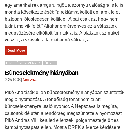
egy amerikai reklámguru rájött a szörnyű valóságra, s ki is
mondta következtetését: “a reklámra költött dollárok felét
biztosan fölöslegesen költik el! A baj csak az, hogy nem
tudni, melyik felét!“ Alighanem érvényes ez a választók
meggyőzésére elköltött forintokra is. A plakátok színüket
vesztik, a szavak tartalmatlanná válnak, a
Read More
HÍREK ÉS ESEMÉNYEK
ÜGYEK
Bűncselekmény hiányában
2025-10-06
|
Nepszava
Pikó Andrásék ellen bűncselekmény hiányában szüntették
meg a nyomozást. A rendőrség tehát nem talált
bűncselekményre utaló nyomot. A Népszava is megírta,
csütörtök délután a rendőrség megszüntette a nyomozást
Pikó András VIII. kerületi ellenzéki polgármesterjelölt és
kampánycsapata ellen. Most a BRFK a Mérce kérdésére