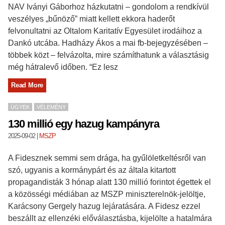
NAV Iványi Gáborhoz házkutatni – gondolom a rendkívül
veszélyes „bűnöző” miatt kellett ekkora haderőt
felvonultatni az Oltalom Karitatív Egyesület irodáihoz a
Dankó utcába. Hadházy Ákos a mai fb-bejegyzésében –
többek közt – felvázolta, mire számíthatunk a választásig
még hátralevő időben. “Ez lesz
Read More
ÜGYEK
VÉLEMÉNY
130 millió egy hazug kampányra
2025-09-02
|
MSZP
A Fidesznek semmi sem drága, ha gyűlöletkeltésről van
szó, ugyanis a kormánypárt és az általa kitartott
propagandisták 3 hónap alatt 130 millió forintot égettek el
a közösségi médiában az MSZP miniszterelnök-jelöltje,
Karácsony Gergely hazug lejáratására. A Fidesz ezzel
beszállt az ellenzéki előválasztásba, kijelölte a hatalmára