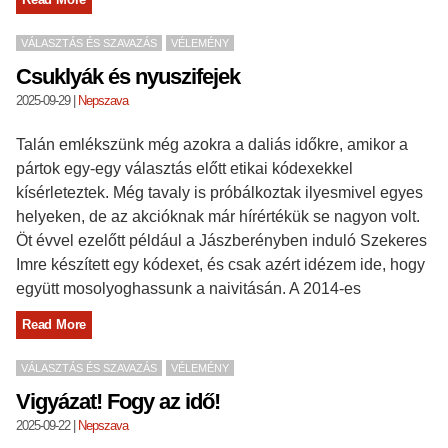
VÁLASZTÁS ÉS SZAVAZÁS
VÉLEMÉNY
Csuklyák és nyuszifejek
2025-09-29
|
Nepszava
Talán emlékszünk még azokra a daliás időkre, amikor a
pártok egy-egy választás előtt etikai kódexekkel
kísérleteztek. Még tavaly is próbálkoztak ilyesmivel egyes
helyeken, de az akcióknak már hírértékük se nagyon volt.
Öt évvel ezelőtt például a Jászberényben induló Szekeres
Imre készített egy kódexet, és csak azért idézem ide, hogy
együtt mosolyoghassunk a naivitásán. A 2014-es
Read More
VÁLASZTÁS ÉS SZAVAZÁS
VÉLEMÉNY
Vigyázat! Fogy az idő!
2025-09-22
|
Nepszava