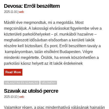
Devosa: Erről beszéltem
2025-11-16
|
web
Másfél éve megmondtuk, mi a megoldás. Most
megcsináljuk. A lakossági elvárásokat figyelembe véve a
közterületi parkolóhelyeket – pl. munkából hazaérve –
meghatározott idősávban elsősorban a kerületi lakók
részére kell biztosítani. És pont. Erről beszéltem tavaly a
kampányomban, talán elsőként Budapesten. Végre
mindenki megértette. Örülök, ha ennek köszönhetően a
parkolási káosz helyett az itt lakók érdekeinek
Read More
VÁLASZTÁS ÉS SZAVAZÁS
VÉLEMÉNY
Szavak az utolsó percre
2025-10-10
|
web
Valamikor régen, a piac mindenhatóvá válásának hajnalán