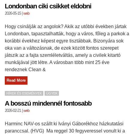
Londonban ciki csikket eldobni
2026-05-15
|
web
Hogy csinálják az angolok? Akik az utóbbi években jártak
Londonban, tapasztalhatták, hogy a város, főleg a parkok a
korábbi évekhez képest egyre tisztábbak. Bizonyára sok
oka van a változásnak, de ezek között fontos szerepet
játszik az a fajta szemléletváltás, amely a civilek kitartó
munkájával jött létre. A városban több mint 25 éve
rendeznek Clean &
Read More
HÍREK ÉS ESEMÉNYEK
ÜGYEK
A bosszú mindennél fontosabb
2026-02-21
|
web
Harminc NAV-os szállt ki Iványi Gáborékhoz házkutatási
paranccsal. (HVG) Ma reggel 30 fegyveressel vonult ki a