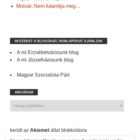
Molnár: Nem futamítja meg…
MI EZEKET A BLOGOKAT, HONLAPOKAT AJÁNLJUK
A mi Erzsébetvárosunk blog
A mi Józsefvárosunk blog
Magyar Szocialista Párt
ARCHÍVUM
1 210 spam
került az
Akismet
által blokkolásra