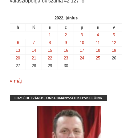
választópolgárok száma 42 127 fő.
2022. június
h
K
s
c
p
s
v
1
2
3
4
5
6
7
8
9
10
11
12
13
14
15
16
17
18
19
20
21
22
23
24
25
26
27
28
29
30
« máj
ERZSÉBETVÁROS, ÖNKORMÁNYZATI KÉPVISELŐINK