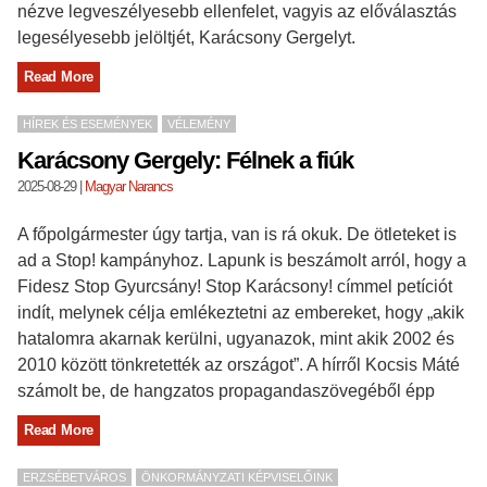
nézve legveszélyesebb ellenfelet, vagyis az előválasztás
legesélyesebb jelöltjét, Karácsony Gergelyt.
Read More
HÍREK ÉS ESEMÉNYEK
VÉLEMÉNY
Karácsony Gergely: Félnek a fiúk
2025-08-29
|
Magyar Narancs
A főpolgármester úgy tartja, van is rá okuk. De ötleteket is
ad a Stop! kampányhoz. Lapunk is beszámolt arról, hogy a
Fidesz Stop Gyurcsány! Stop Karácsony! címmel petíciót
indít, melynek célja emlékeztetni az embereket, hogy „akik
hatalomra akarnak kerülni, ugyanazok, mint akik 2002 és
2010 között tönkretették az országot”. A hírről Kocsis Máté
számolt be, de hangzatos propagandaszövegéből épp
Read More
ERZSÉBETVÁROS
ÖNKORMÁNYZATI KÉPVISELŐINK