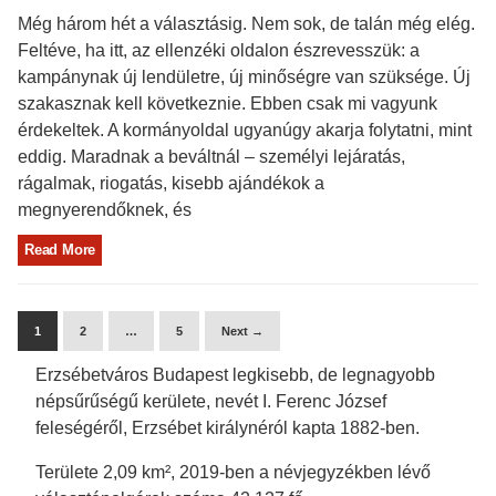
Még három hét a választásig. Nem sok, de talán még elég.
Feltéve, ha itt, az ellenzéki oldalon észrevesszük: a
kampánynak új lendületre, új minőségre van szüksége. Új
szakasznak kell következnie. Ebben csak mi vagyunk
érdekeltek. A kormányoldal ugyanúgy akarja folytatni, mint
eddig. Maradnak a beváltnál – személyi lejáratás,
rágalmak, riogatás, kisebb ajándékok a
megnyerendőknek, és
Read More
1
2
…
5
Next →
Erzsébetváros Budapest legkisebb, de legnagyobb
népsűrűségű kerülete, nevét I. Ferenc József
feleségéről, Erzsébet királynéról kapta 1882-ben.
Területe 2,09 km², 2019-ben a névjegyzékben lévő