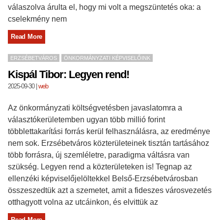
válaszolva árulta el, hogy mi volt a megszüntetés oka: a
cselekmény nem
Read More
ERZSÉBETVÁROS
ÖNKORMÁNYZATI KÉPVISELŐINK
Kispál Tibor: Legyen rend!
2025-09-30
|
web
Az önkormányzati költségvetésben javaslatomra a
választókerületemben ugyan több millió forint
többlettakarítási forrás kerül felhasználásra, az eredménye
nem sok. Erzsébetváros közterületeinek tisztán tartásához
több forrásra, új szemléletre, paradigma váltásra van
szükség. Legyen rend a közterületeken is! Tegnap az
ellenzéki képviselőjelöltekkel Belső-Erzsébetvárosban
összeszedtük azt a szemetet, amit a fideszes városvezetés
otthagyott volna az utcáinkon, és elvittük az
Read More