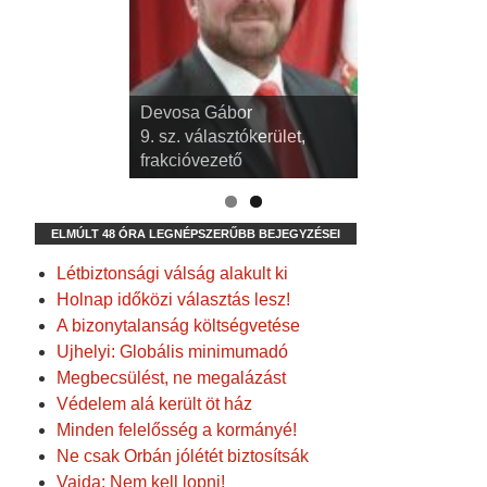
dr. Kispál Tibor
Devosa Gábor
3. sz. választókerület,
9. sz. választókerület,
alpolgármester
frakcióvezető
ELMÚLT 48 ÓRA LEGNÉPSZERŰBB BEJEGYZÉSEI
Létbiztonsági válság alakult ki
Holnap időközi választás lesz!
A bizonytalanság költségvetése
Ujhelyi: Globális minimumadó
Megbecsülést, ne megalázást
Védelem alá került öt ház
Minden felelősség a kormányé!
Ne csak Orbán jólétét biztosítsák
Vajda: Nem kell lopni!