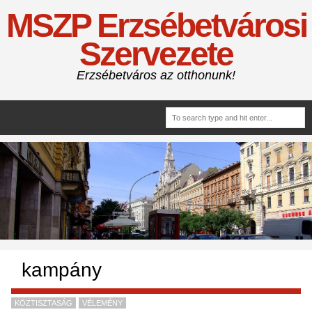
MSZP Erzsébetvárosi
Szervezete
Erzsébetváros az otthonunk!
kampány
KÖZTISZTASÁG
VÉLEMÉNY