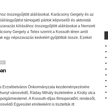
oz összegyűjtött aláírásokat. Karácsony Gergely és az
írásgyűjtést támogató pártok képviselői és aktivistái
zavazás kiírásához összegyűjtött aláírásokat a Nemzeti
rácsony Gergely a Telex szerint a Kossuth téren arról
ak egy népszavazás kedvéért gyűjtöttük össze. Ezeket
INK
ban
 és Erzsébetváros Önkormányzata kezdeményezésére
lhunyt városvédő, Ráday Mihály tiszteletére a Király utca
polgármesterrel. A Kossuth-díjas filmoperatőrt, rendezőt,
osvédő Egyesület elnökeként is tiszteltük itt