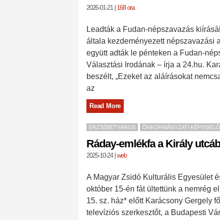
2026-01-21
|
168 ora
Leadták a Fudan-népszavazás kiírásáh
általa kezdeményezett népszavazási alá
együtt adták le pénteken a Fudan-néps
Választási Irodának – írja a 24.hu. Ka
beszélt, „Ezeket az aláírásokat nemcs
az
Read More
ERZSÉBETVÁROS
ÖNKORMÁNYZATI KÉPVISELŐ
Ráday-emlékfa a Király utcá
2025-10-24
|
web
A Magyar Zsidó Kulturális Egyesület
október 15-én fát ültettünk a nemrég e
15. sz. ház* előtt Karácsony Gergely fő
televíziós szerkesztőt, a Budapesti Vár