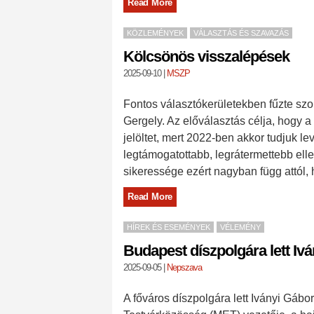
Read More
KÖZLEMÉNYEK
VÁLASZTÁS ÉS SZAVAZÁS
Kölcsönös visszalépések
2025-09-10
|
MSZP
Fontos választókerületekben fűzte s
Gergely. Az előválasztás célja, hogy 
jelöltet, mert 2022-ben akkor tudjuk le
legtámogatottabb, legrátermettebb ellen
sikeressége ezért nagyban függ attól, 
Read More
HÍREK ÉS ESEMÉNYEK
VÉLEMÉNY
Budapest díszpolgára lett Ivá
2025-09-05
|
Nepszava
A főváros díszpolgára lett Iványi Gáb