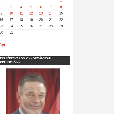
1
2
3
4
5
6
7
8
9
10
11
12
13
14
15
16
17
18
19
20
21
22
23
24
25
26
27
28
29
30
31
ápr
ERZSÉBETVÁROS, ÖNKORMÁNYZATI
KÉPVISELŐINK