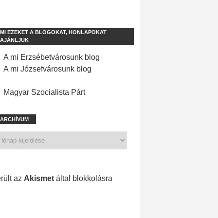
MI EZEKET A BLOGOKAT, HONLAPOKAT
AJÁNLJUK
A mi Erzsébetvárosunk blog
A mi Józsefvárosunk blog
Magyar Szocialista Párt
ARCHÍVUM
1 196 spam
rült az
Akismet
által blokkolásra