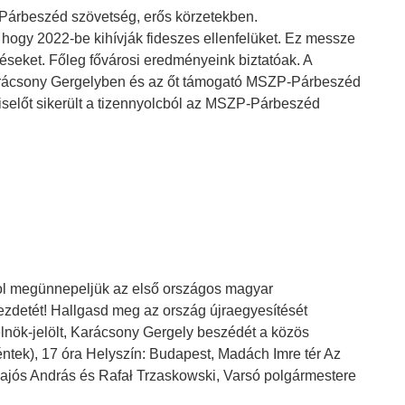
 Párbeszéd szövetség, erős körzetekben.
a, hogy 2022-be kihívják fideszes ellenfelüket. Ez messze
éseket. Főleg fővárosi eredményeink biztatóak. A
arácsony Gergelyben és az őt támogató MSZP-Párbeszéd
iselőt sikerült a tizennyolcból az MSZP-Párbeszéd
ol megünnepeljük az első országos magyar
ezdetét! Hallgasd meg az ország újraegyesítését
lnök-jelölt, Karácsony Gergely beszédét a közös
éntek), 17 óra Helyszín: Budapest, Madách Imre tér Az
ajós András és Rafał Trzaskowski, Varsó polgármestere