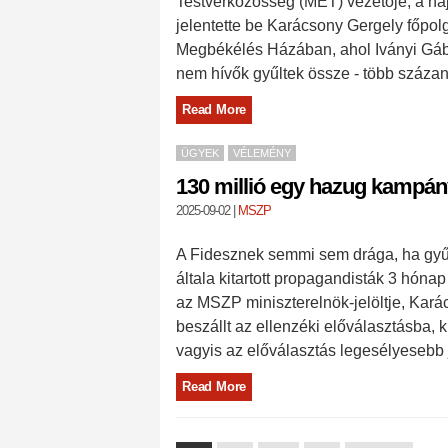
Testvérközösség (MET) vezetője, a hajl
jelentette be Karácsony Gergely főp
Megbékélés Házában, ahol Iványi Gábor
nem hívők gyűltek össze - több száz
Read More
ÜGYEK
VÉLEMÉNY
130 millió egy hazug kampán
2025-09-02
|
MSZP
A Fidesznek semmi sem drága, ha gyűl
általa kitartott propagandisták 3 hónap
az MSZP miniszterelnök-jelöltje, Kará
beszállt az ellenzéki előválasztásba, 
vagyis az előválasztás legesélyesebb j
Read More