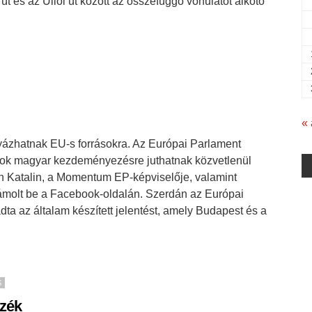
és az Üllői út között az összefüggő vonulatot alkotó
« 
yázhatnak EU-s forrásokra. Az Európai Parlament
rosok magyar kezdeményezésre juthatnak közvetlenül
eh Katalin, a Momentum EP-képviselője, valamint
ámolt be a Facebook-oldalán. Szerdán az Európai
ta az általam készített jelentést, amely Budapest és a
S
nzék