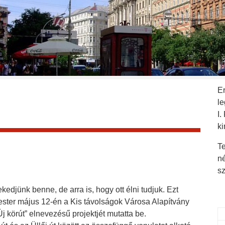
E
l
I.
ki
Te
n
s
edjünk benne, de arra is, hogy ott élni tudjuk. Ezt
ter május 12-én a Kis távolságok Városa Alapítvány
j körút” elnevezésű projektjét mutatta be.