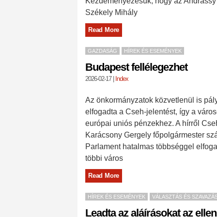
Kezdeményezésük, hogy az Andrássy út 
Székely Mihály
Read More
GAZDASÁG
HÍREK ÉS ESEMÉNYEK
Budapest fellélegezhet
2026-02-17
|
Index
Az önkormányzatok közvetlenül is pál
elfogadta a Cseh-jelentést, így a vá
európai uniós pénzekhez. A hírről Cs
Karácsony Gergely főpolgármester sz
Parlament hatalmas többséggel elfogad
többi város
Read More
HÍREK ÉS ESEMÉNYEK
VÁLASZTÁS ÉS SZAVAZÁ
Leadta az aláírásokat az elle