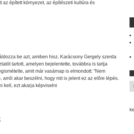
az épített környezet, az építészeti kultúra és
áldozza be azt, amiben hisz. Karácsony Gergely szerda
tatót tartott, amelyen bejelentette, továbbra is tartja
gismételte, amit már vasárnap is elmondott: “Nem
 arról akar beszélni, hogy mit is jelent ez az előre lépés.
 kell, ezt akarja képviselni
ke
k