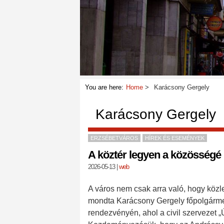
You are here:
Home
Karácsony Gergely
Karácsony Gergely
ERZSÉBETVÁROS
HÍREK ÉS ESEMÉNYEK
A köztér legyen a közösségé
2026-05-13
|
web
A város nem csak arra való, hogy közlek
mondta Karácsony Gergely főpolgármes
rendezvényén, ahol a civil szervezet „Ú