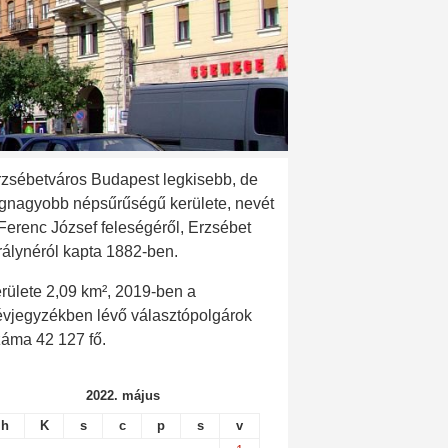
rzsébetváros Budapest legkisebb, de
egnagyobb népsűrűségű kerülete, nevét
 Ferenc József feleségéről, Erzsébet
rálynéról kapta 1882-ben.
rülete 2,09 km², 2019-ben a
évjegyzékben lévő választópolgárok
záma 42 127 fő.
2022. május
h
K
s
c
p
s
v