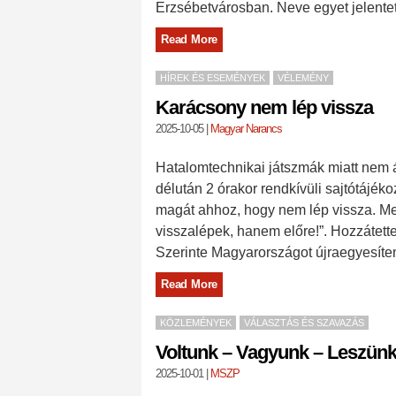
Erzsébetvárosban. Neve egyet jelentett 
Read More
HÍREK ÉS ESEMÉNYEK
VÉLEMÉNY
Karácsony nem lép vissza
2025-10-05
|
Magyar Narancs
Hatalomtechnikai játszmák miatt nem 
délután 2 órakor rendkívüli sajtótájékoz
magát ahhoz, hogy nem lép vissza. Me
visszalépek, hanem előre!”. Hozzátette,
Szerinte Magyarországot újraegyesíteni
Read More
KÖZLEMÉNYEK
VÁLASZTÁS ÉS SZAVAZÁS
Voltunk – Vagyunk – Leszün
2025-10-01
|
MSZP