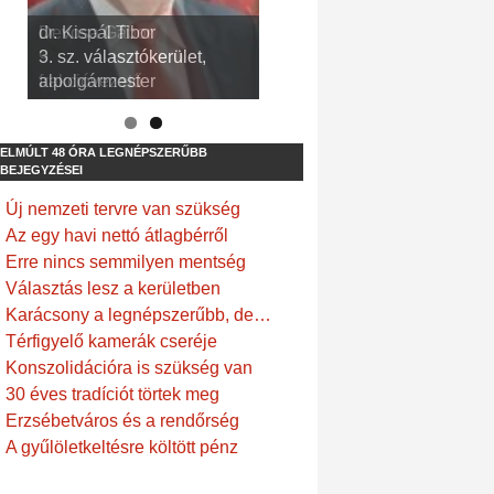
dr. Kispál Tibor
Devosa Gábor
3. sz. választókerület,
9. sz. választókerület,
alpolgármester
frakcióvezető
ELMÚLT 48 ÓRA LEGNÉPSZERŰBB
BEJEGYZÉSEI
Új nemzeti tervre van szükség
Az egy havi nettó átlagbérről
Erre nincs semmilyen mentség
Választás lesz a kerületben
Karácsony a legnépszerűbb, de…
Térfigyelő kamerák cseréje
Konszolidációra is szükség van
30 éves tradíciót törtek meg
Erzsébetváros és a rendőrség
A gyűlöletkeltésre költött pénz