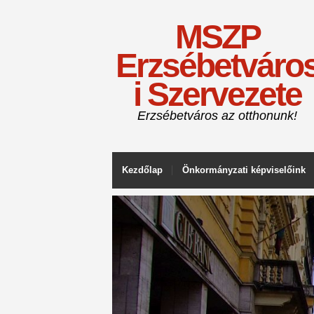
MSZP
Erzsébetváro
i Szervezete
Erzsébetváros az otthonunk!
Kezdőlap
Önkormányzati képviselőink