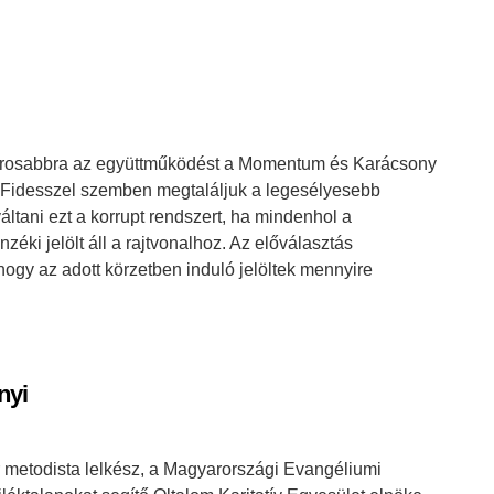
zorosabbra az együttműködést a Momentum és Karácsony
a Fidesszel szemben megtaláljuk a legesélyesebb
váltani ezt a korrupt rendszert, ha mindenhol a
zéki jelölt áll a rajtvonalhoz. Az előválasztás
hogy az adott körzetben induló jelöltek mennyire
nyi
or metodista lelkész, a Magyarországi Evangéliumi