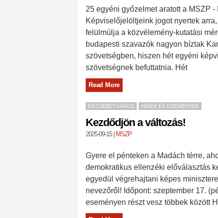
25 egyéni győzelmet aratott a MSZP -
Képviselőjelöltjeink jogot nyertek arr
felülmúlja a közvélemény-kutatási mér
budapesti szavazók nagyon bíztak K
szövetségben, hiszen hét egyéni képv
szövetségnek befuttatnia. Hét
Read More
ERZSÉBETVÁROS
HÍREK ÉS ESEMÉNYEK
Kezdődjön a változás!
2025-09-15
|
MSZP
Gyere el pénteken a Madách térre, ah
demokratikus ellenzéki előválasztás k
egyedül végrehajtani képes minisztere
nevezőről! Időpont: szeptember 17. (p
eseményen részt vesz többek között H