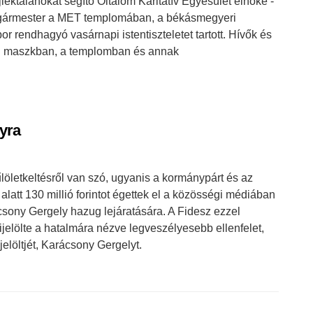
éktalanokat segítő Oltalom Karitatív Egyesület elnöke -
olgármester a MET templomában, a békásmegyeri
 rendhagyó vasárnapi istentiszteletet tartott. Hívők és
an maszkban, a templomban és annak
yra
öletkeltésről van szó, ugyanis a kormánypárt és az
 alatt 130 millió forintot égettek el a közösségi médiában
csony Gergely hazug lejáratására. A Fidesz ezzel
kijelölte a hatalmára nézve legveszélyesebb ellenfelet,
elöltjét, Karácsony Gergelyt.