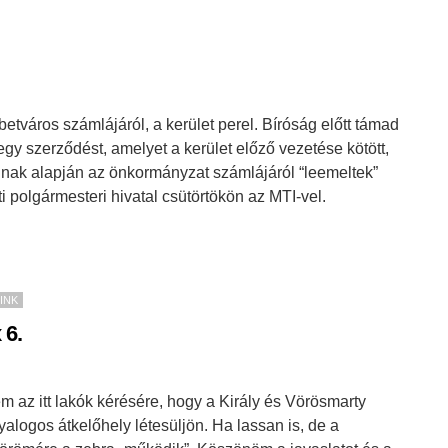
betváros számlájáról, a kerület perel. Bíróság előtt támad
y szerződést, amelyet a kerület előző vezetése kötött,
nnak alapján az önkormányzat számlájáról “leemeltek”
leti polgármesteri hivatal csütörtökön az MTI-vel.
INK
 6.
 az itt lakók kérésére, hogy a Király és Vörösmarty
alogos átkelőhely létesüljön. Ha lassan is, de a