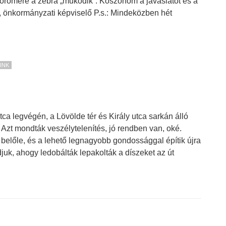
örömére a zebra „működik”. Köszönöm a javaslatot és a
or, önkormányzati képviselő P.s.: Mindeközben hét
INK
tca legvégén, a Lövölde tér és Király utca sarkán álló
. Azt mondták veszélytelenítés, jó rendben van, oké.
belőle, és a lehető legnagyobb gondossággal építik újra
uk, ahogy ledobálták lepakolták a díszeket az út