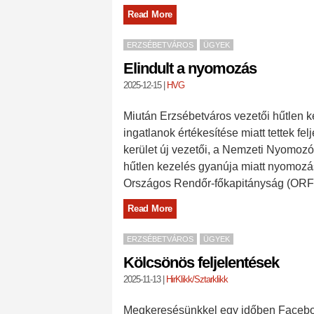
Read More
ERZSÉBETVÁROS
ÜGYEK
Elindult a nyomozás
2025-12-15
|
HVG
Miután Erzsébetváros vezetői hűtlen kez
ingatlanok értékesítése miatt tettek fel
kerület új vezetői, a Nemzeti Nyomozó
hűtlen kezelés gyanúja miatt nyomozás
Országos Rendőr-főkapitányság (OR
Read More
ERZSÉBETVÁROS
ÜGYEK
Kölcsönös feljelentések
2025-11-13
|
HirKlikk/Sztarklikk
Megkeresésünkkel egy időben Facebook-