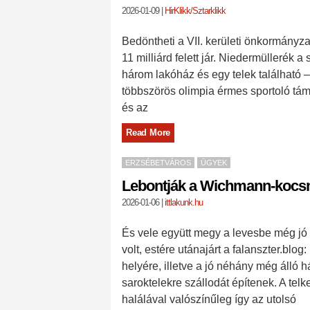
2026-01-09
|
HirKlikk/Sztarklikk
Bedöntheti a VII. kerületi önkormányza
11 milliárd felett jár. Niedermüllerék a 
három lakóház és egy telek találhat
többszörös olimpia érmes sportoló támo
és az
Read More
ERZSÉBETVÁROS
ÜGYEK
Lebontják a Wichmann-kocs
2026-01-06
|
ittlakunk.hu
És vele együtt megy a levesbe még jó
volt, estére utánajárt a falanszter.bl
helyére, illetve a jó néhány még álló 
saroktelekre szállodát építenek. A 
halálával valószínűleg így az utolsó