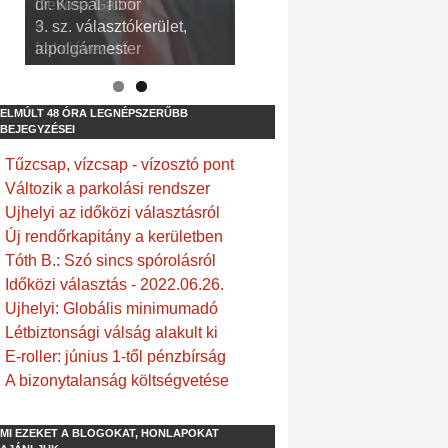
dr. Kispál Tibor
Devosa Gábor
3. sz. választókerület,
9. sz. választókerület,
alpolgármester
frakcióvezető
ELMÚLT 48 ÓRA LEGNÉPSZERŰBB
BEJEGYZÉSEI
Tűzcsap, vízcsap - vízosztó pont
Változik a parkolási rendszer
Ujhelyi az időközi választásról
Új rendőrkapitány a kerületben
Tóth B.: Szó sincs spórolásról
Időközi választás - 2022.06.26.
Ujhelyi: Globális minimumadó
Létbiztonsági válság alakult ki
E-roller: június 1-től pénzbírság
A bizonytalanság költségvetése
MI EZEKET A BLOGOKAT, HONLAPOKAT