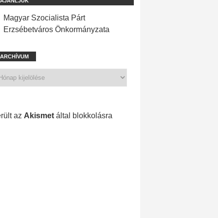
AJÁNLJUK
Magyar Szocialista Párt
Erzsébetváros Önkormányzata
ARCHÍVUM
1 211 spam
rült az
Akismet
által blokkolásra