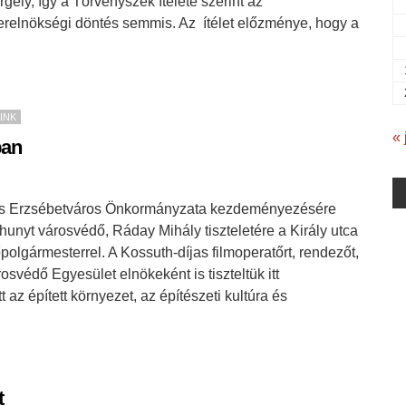
ely, így a Törvényszék ítélete szerint az
erelnökségi döntés semmis. Az ítélet előzménye, hogy a
INK
« 
ban
 és Erzsébetváros Önkormányzata kezdeményezésére
lhunyt városvédő, Ráday Mihály tiszteletére a Király utca
polgármesterrel. A Kossuth-díjas filmoperatőrt, rendezőt,
osvédő Egyesület elnökeként is tiszteltük itt
az épített környezet, az építészeti kultúra és
t