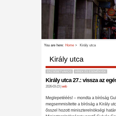
You are here:
Home
Király utca
Király utca
ERZSÉBETVÁROS
HÍREK ÉS ESEMÉNYEK
Király utca 27.: vissza az egé
2026-03-23
|
web
Meglepetééés! – mondta a bíróság Gul
megsemmisítette a bíróság a Király ut
ősszel hozott miniszterelnökségi határoz