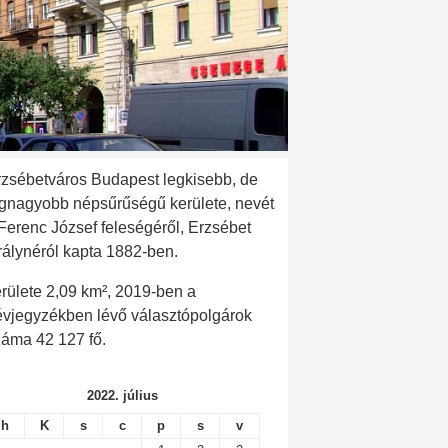
rzsébetváros Budapest legkisebb, de
egnagyobb népsűrűségű kerülete, nevét
 Ferenc József feleségéről, Erzsébet
rálynéról kapta 1882-ben.
rülete 2,09 km², 2019-ben a
évjegyzékben lévő választópolgárok
záma 42 127 fő.
2022. július
h
K
s
c
p
s
v