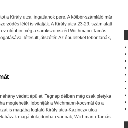
tot a Király utcai ingatlanok pere. A kötbér-számláló már
szerződés létét is vitatják. A Király utca 23-29. szám alatt
ó – ez utóbbin még a sarokszomszéd Wichmann Tamás
gatásával létesült játszótér. Az épületeket lebontanák,
mát
 néhány védett épület. Tegnap délben még csak pletyka
og: ha megtehetik, lebontják a Wichmann-kocsmát és a
házat is magába foglaló Király utca-Kazinczy utca
telkek-házak magántulajdonban vannak, Wichmann Tamás