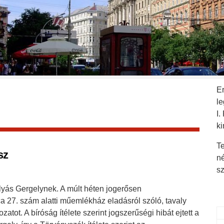
E
l
I.
ki
Te
sz
n
s
yás Gergelynek. A múlt héten jogerősen
ca 27. szám alatti műemlékház eladásról szóló, tavaly
atot. A bíróság ítélete szerint jogszerűségi hibát ejtett a