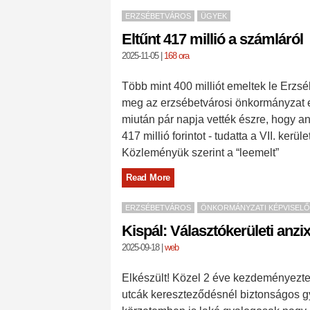
ERZSÉBETVÁROS
ÜGYEK
Eltűnt 417 millió a számláról
2025-11-05
|
168 ora
Több mint 400 milliót emeltek le Erzsé
meg az erzsébetvárosi önkormányzat eg
miután pár napja vették észre, hogy a
417 millió forintot - tudatta a VII. kerü
Közleményük szerint a “leemelt”
Read More
ERZSÉBETVÁROS
ÖNKORMÁNYZATI KÉPVISELŐ
Kispál: Választókerületi anzix
2025-09-18
|
web
Elkészült! Közel 2 éve kezdeményeztem
utcák kereszteződésnél biztonságos gy