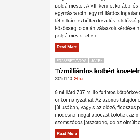
polgármester. A VII. kerület korábbi é
egymásra tolni egy milliárdos ingatlan
félmilliárdos hűtlen kezelés felelőssé
közösségi oldalán válaszolt kérdéseinkr
polgármester ellen
Read More
ERZSÉBETVÁROS
ÜGYEK
Tízmilliárdos kötbért követel
2025-11-10
|
24.hu
9 milliárd 737 millió forintos kötbérkö
önkormányzatnál. Az azonos tulajdono
júliusában, vagyis az előző, fideszes 
módosító megállapodást kötöttek az ön
szomszédos játszótérre, de az elmúlt 
Read More