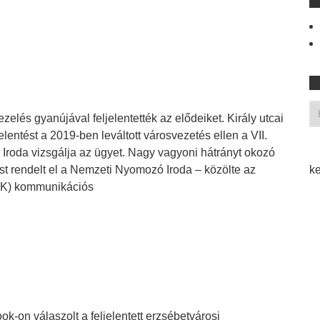
elés gyanújával feljelentették az elődeiket. Király utcai
jelentést a 2019-ben leváltott városvezetés ellen a VII.
 Iroda vizsgálja az ügyet. Nagy vagyoni hátrányt okozó
t rendelt el a Nemzeti Nyomozó Iroda – közölte az
ke
FK) kommunikációs
on válaszolt a feljelentett erzsébetvárosi