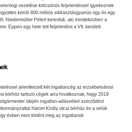
s jelenlegi vezetése kölcsönös feljelentéssel igyekeznek
együttes körüli 800 milliós sikkasztásgyanús ügy és egy
gét. Niedermüller Pétert kerestük, aki mindeközben a
e. Éppen egy hete tett feljelentést a VII. kerületi
nek
veteléssel jelentkezett két ingatlancég az erzsébetvárosi
si körhöz tartozó cégek arra hivatkoznak, hogy 2019
polgármester idején ingatlan-adásvételi szerződést
kormányzattal három Király utcai bérház és a velük
egy évben nem történt meg az ingatlanok