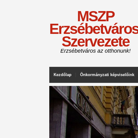
MSZP
Erzsébetváros
Szervezete
Erzsébetváros az otthonunk!
Kezdőlap
Önkormányzati képviselőink