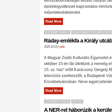
Miniszterelnökséget vezető Gulyás Gerg
épületegyüttessel kapcsolatos miniszt
műemlékvédelemért
Read More
ERZSÉBETVÁROS
ÖNKORMÁNYZATI KÉPVISELŐ
Ráday-emlékfa a Király utcá
2025-10-24
|
web
A Magyar Zsidó Kulturális Egyesület
október 15-én fát ültettünk a nemrég e
15. sz. ház* előtt Karácsony Gergely fő
televíziós szerkesztőt, a Budapesti Vár
Erzsébetvárosban. Neve egyet jelentett 
Read More
ERZSÉBETVÁROS
ÜGYEK
A NER-rel háborúzik a kerüle