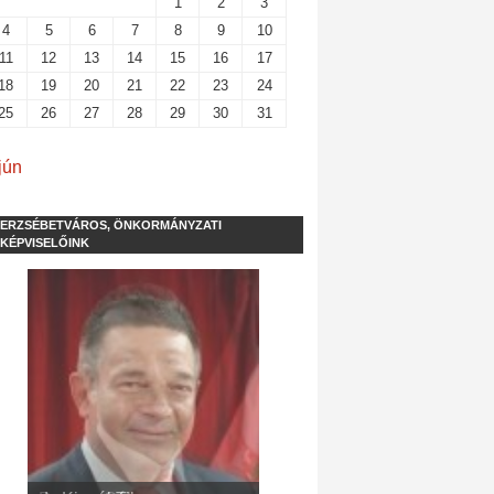
1
2
3
4
5
6
7
8
9
10
11
12
13
14
15
16
17
18
19
20
21
22
23
24
25
26
27
28
29
30
31
jún
ERZSÉBETVÁROS, ÖNKORMÁNYZATI
KÉPVISELŐINK