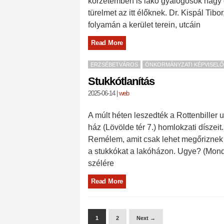
körzetemben is lakó gyalogosok nagy 
türelmet az itt élőknek. Dr. Kispál Tib
folyamán a kerület terein, utcáin
Read More
ERZSÉBETVÁROS
ÖNKORMÁNYZATI KÉPVISELŐ
Stukkótlanítás
2025-06-14
|
web
A múlt héten leszedték a Rottenbiller u
ház (Lövölde tér 7.) homlokzati díszeit
Remélem, amit csak lehet megőriznek 
a stukkókat a lakóházon. Ugye? (Mondj
szélére
Read More
1
2
Next →