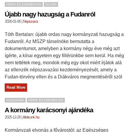
HÍREK ÉS ESEMÉNYEK
ÜGYEK
Újabb nagy hazugság a Fudanról
2026-01-06
|
Nepszava
Tóth Bertalan: újabb ordas nagy kormányzati hazugság a
Fudanról. Az MSZP társelnöke bemutatta a
dokumentumot, amelyben a kormány négy éve még azt
ígérte, a kínai egyetem egy fillérünkbe sem kerül. Ha még
nem tettétek meg, mondok még egy okot miért írjátok alá
az ellenzék népszavazási kezdeményezését, amely a
Fudan-törvény ellen és a Diákváros megmentéséről szól
Read More
GAZDASÁG
HÍREK ÉS ESEMÉNYEK
A kormány karácsonyi ajándéka
2025-12-26
|
ittlakunk.hu
Kormányzati elvonás a fővárostól: az Egészséges