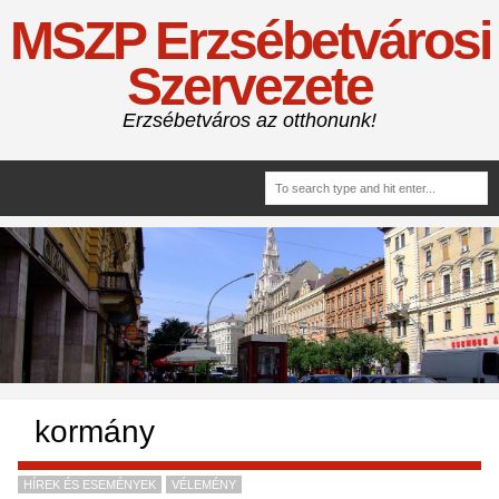
MSZP Erzsébetvárosi
Szervezete
Erzsébetváros az otthonunk!
kormány
HÍREK ÉS ESEMÉNYEK
VÉLEMÉNY