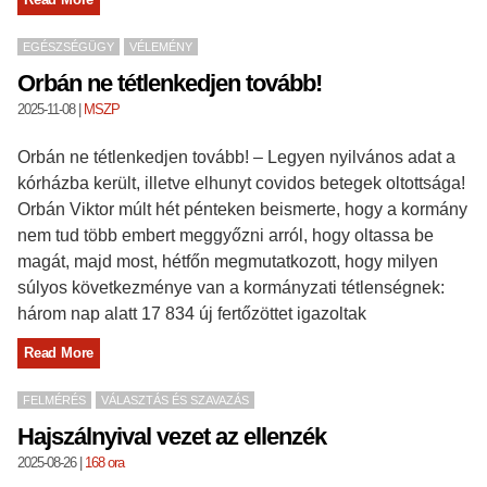
EGÉSZSÉGÜGY
VÉLEMÉNY
Orbán ne tétlenkedjen tovább!
2025-11-08
|
MSZP
Orbán ne tétlenkedjen tovább! – Legyen nyilvános adat a
kórházba került, illetve elhunyt covidos betegek oltottsága!
Orbán Viktor múlt hét pénteken beismerte, hogy a kormány
nem tud több embert meggyőzni arról, hogy oltassa be
magát, majd most, hétfőn megmutatkozott, hogy milyen
súlyos következménye van a kormányzati tétlenségnek:
három nap alatt 17 834 új fertőzöttet igazoltak
Read More
FELMÉRÉS
VÁLASZTÁS ÉS SZAVAZÁS
Hajszálnyival vezet az ellenzék
2025-08-26
|
168 ora