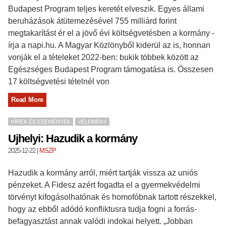
Budapest Program teljes keretét elveszik. Egyes állami
beruházások átütemezésével 755 milliárd forint
megtakarítást ér el a jövő évi költségvetésben a kormány -
írja a napi.hu. A Magyar Közlönyből kiderül az is, honnan
vonják el a tételeket 2022-ben: bukik többek között az
Egészséges Budapest Program támogatása is. Összesen
17 költségvetési tételnél von
Read More
HÍREK ÉS ESEMÉNYEK
VÉLEMÉNY
Ujhelyi: Hazudik a kormány
2025-12-22
|
MSZP
Hazudik a kormány arról, miért tartják vissza az uniós
pénzeket. A Fidesz azért fogadta el a gyermekvédelmi
törvényt kifogásolhatónak és homofóbnak tartott részekkel,
hogy az ebből adódó konfliktusra tudja fogni a forrás-
befagyasztást annak valódi indokai helyett. „Jobban