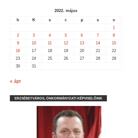
2022. május
h
K
s
c
p
s
v
1
2
3
4
5
6
7
8
9
10
11
12
13
14
15
16
17
18
19
20
21
22
23
24
25
26
27
28
29
30
31
« ápr
ERZSÉBETVÁROS, ÖNKORMÁNYZATI KÉPVISELŐINK