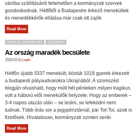
váróba szállításáról feltehetően a kormányzati szervek
gondoskodnak. Hétfőtől a Budapestre érkező menekültek
és menedékkérők ellátása már csak ott zajlik
Read More
HÍREK ÉS ESEMÉNYEK
VÉLEMÉNY
Az ország maradék becsülete
2026-03-15
|
web
Hétfőn újabb 3337 menekült, köztük 1018 gyerek érkezett
a budapesti pályaudvarokra Ukrajnából. A szomszéd
blogján olvasható, hogy múlt hét pénteken milyen tragikus
volt a háború elől menekülők helyzete. Hogy az emberek –
3-4 napos utazás után – se leülni, se lefeküdni nem
tudnak. Több órás sor a jegypénztárnál, pár Tot-Toi, azok is
fizetősek. Hivatalosan, kormányzati szinten senki
Read More