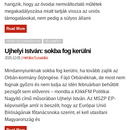
hangzik, hogy az óvodai nemváltoztató műtétek
megakadályozása miatt tartják vissza az uniós
támogatásokat, nem pedig a súlyos állami
Read More
HÍREK ÉS ESEMÉNYEK
VÉLEMÉNY
Ujhelyi István: sokba fog kerülni
2025-12-05
|
HirKlikk/Sztarklikk
Mindannyiunknak sokba fog kerülni, ha tovább zajlik az
Orbán-kormány őrjöngése. Fájó Orbánéknak, de most nem
fognak győzni és nem tudja az idén februárban behűtött
pezsgőt sem elővenni – mondta a KlikkFM Politikai
Nagyító című műsorában Ujhelyi István. Az MSZP EP-
képviselője arról is beszélt, hogy az Európai Unió
Bíróságának főtanácsnoka szerint, el kell utasítani
Magyarország és
Read More