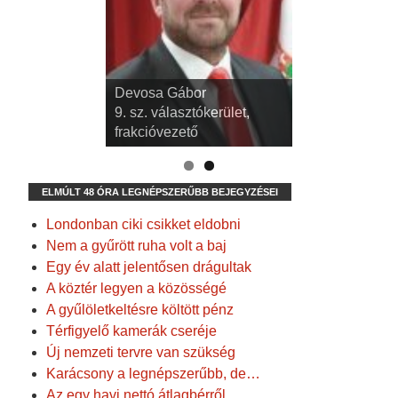
dr. Kispál Tibor
Devosa Gábor
3. sz. választókerület,
9. sz. választókerület,
alpolgármester
frakcióvezető
ELMÚLT 48 ÓRA LEGNÉPSZERŰBB BEJEGYZÉSEI
Londonban ciki csikket eldobni
Nem a gyűrött ruha volt a baj
Egy év alatt jelentősen drágultak
A köztér legyen a közösségé
A gyűlöletkeltésre költött pénz
Térfigyelő kamerák cseréje
Új nemzeti tervre van szükség
Karácsony a legnépszerűbb, de…
Az egy havi nettó átlagbérről