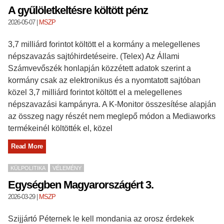
A gyűlöletkeltésre költött pénz
2026-05-07
|
MSZP
3,7 milliárd forintot költött el a kormány a melegellenes
népszavazás sajtóhirdetéseire. (Telex) Az Állami
Számvevőszék honlapján közzétett adatok szerint a
kormány csak az elektronikus és a nyomtatott sajtóban
közel 3,7 milliárd forintot költött el a melegellenes
népszavazási kampányra. A K-Monitor összesítése alapján
az összeg nagy részét nem meglepő módon a Mediaworks
termékeinél költötték el, közel
Read More
KÜLPOLITIKA
VÉLEMÉNY
Egységben Magyarországért 3.
2026-03-29
|
MSZP
Szijjártó Péternek le kell mondania az orosz érdekek