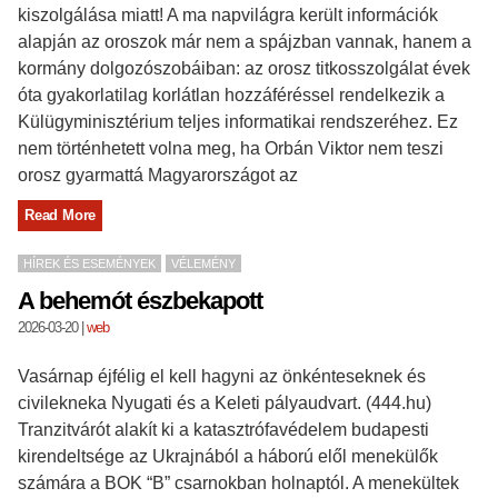
kiszolgálása miatt! A ma napvilágra került információk
alapján az oroszok már nem a spájzban vannak, hanem a
kormány dolgozószobáiban: az orosz titkosszolgálat évek
óta gyakorlatilag korlátlan hozzáféréssel rendelkezik a
Külügyminisztérium teljes informatikai rendszeréhez. Ez
nem történhetett volna meg, ha Orbán Viktor nem teszi
orosz gyarmattá Magyarországot az
Read More
HÍREK ÉS ESEMÉNYEK
VÉLEMÉNY
A behemót észbekapott
2026-03-20
|
web
Vasárnap éjfélig el kell hagyni az önkénteseknek és
civilekneka Nyugati és a Keleti pályaudvart. (444.hu)
Tranzitvárót alakít ki a katasztrófavédelem budapesti
kirendeltsége az Ukrajnából a háború elől menekülők
számára a BOK “B” csarnokban holnaptól. A menekültek