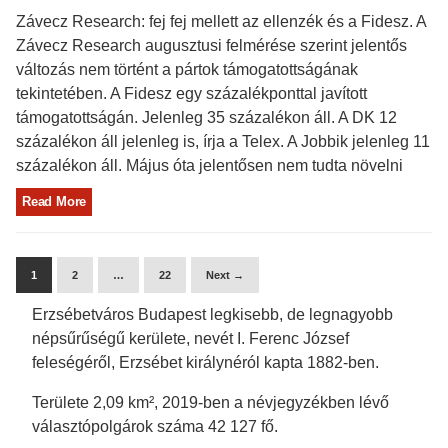
Závecz Research: fej fej mellett az ellenzék és a Fidesz. A
Závecz Research augusztusi felmérése szerint jelentős
változás nem történt a pártok támogatottságának
tekintetében. A Fidesz egy százalékponttal javított
támogatottságán. Jelenleg 35 százalékon áll. A DK 12
százalékon áll jelenleg is, írja a Telex. A Jobbik jelenleg 11
százalékon áll. Május óta jelentősen nem tudta növelni
Read More
1
2
…
22
Next →
Erzsébetváros Budapest legkisebb, de legnagyobb
népsűrűségű kerülete, nevét I. Ferenc József
feleségéről, Erzsébet királynéról kapta 1882-ben.
Területe 2,09 km², 2019-ben a névjegyzékben lévő
választópolgárok száma 42 127 fő.