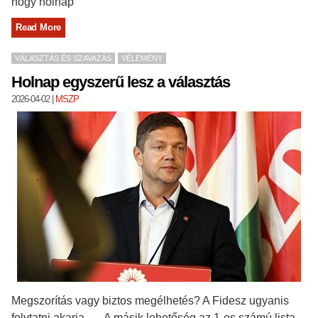
hogy holnap
Read More
VÁLASZTÁS ÉS SZAVAZÁS
VÉLEMÉNY
Holnap egyszerű lesz a választás
2026-04-02
|
MSZP
Megszorítás vagy biztos megélhetés? A Fidesz ugyanis
folytatni akarja. … A másik lehetőség az 1-es számú lista,