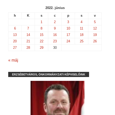
2022. június
h
K
s
c
p
s
v
1
2
3
4
5
6
7
8
9
10
11
12
13
14
15
16
17
18
19
20
21
22
23
24
25
26
27
28
29
30
« máj
ERZSÉBETVÁROS, ÖNKORMÁNYZATI KÉPVISELŐINK