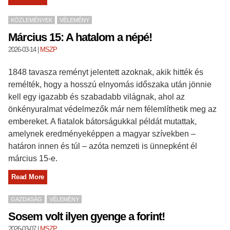
KÖZLEMÉNYEK
VÉLEMÉNY
Március 15: A hatalom a népé!
2026-03-14
|
MSZP
1848 tavasza reményt jelentett azoknak, akik hitték és
remélték, hogy a hosszú elnyomás időszaka után jönnie
kell egy igazabb és szabadabb világnak, ahol az
önkényuralmat védelmezők már nem félemlíthetik meg az
embereket. A fiatalok bátorságukkal példát mutattak,
amelynek eredményeképpen a magyar szívekben –
határon innen és túl – azóta nemzeti is ünnepként él
március 15-e.
Read More
GAZDASÁG
VÉLEMÉNY
Sosem volt ilyen gyenge a forint!
2026-03-07
|
MSZP