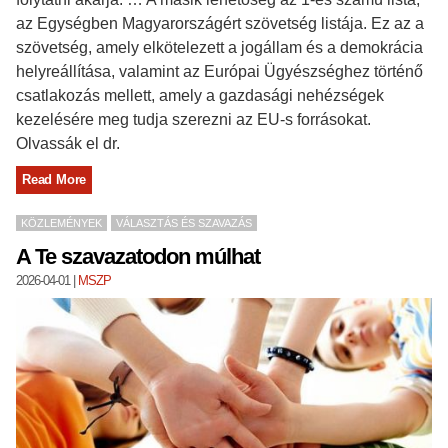
az Egységben Magyarországért szövetség listája. Ez az a
szövetség, amely elkötelezett a jogállam és a demokrácia
helyreállítása, valamint az Európai Ügyészséghez történő
csatlakozás mellett, amely a gazdasági nehézségek
kezelésére meg tudja szerezni az EU-s forrásokat.
Olvassák el dr.
Read More
KÖZLEMÉNYEK
VÁLASZTÁS ÉS SZAVAZÁS
A Te szavazatodon múlhat
2026-04-01
|
MSZP