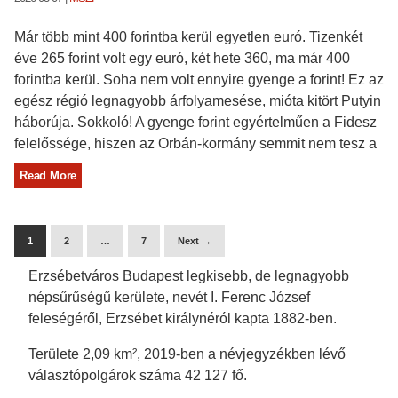
Már több mint 400 forintba kerül egyetlen euró. Tizenkét
éve 265 forint volt egy euró, két hete 360, ma már 400
forintba kerül. Soha nem volt ennyire gyenge a forint! Ez az
egész régió legnagyobb árfolyamesése, mióta kitört Putyin
háborúja. Sokkoló! A gyenge forint egyértelműen a Fidesz
felelőssége, hiszen az Orbán-kormány semmit nem tesz a
Read More
1
2
…
7
Next →
Erzsébetváros Budapest legkisebb, de legnagyobb
népsűrűségű kerülete, nevét I. Ferenc József
feleségéről, Erzsébet királynéról kapta 1882-ben.
Területe 2,09 km², 2019-ben a névjegyzékben lévő
választópolgárok száma 42 127 fő.