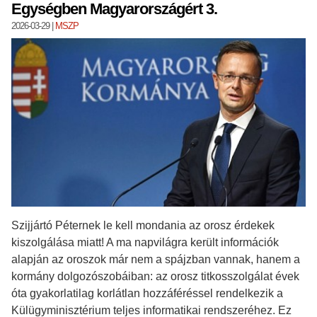
Egységben Magyarországért 3.
2026-03-29
|
MSZP
Szijjártó Péternek le kell mondania az orosz érdekek
kiszolgálása miatt! A ma napvilágra került információk
alapján az oroszok már nem a spájzban vannak, hanem a
kormány dolgozószobáiban: az orosz titkosszolgálat évek
óta gyakorlatilag korlátlan hozzáféréssel rendelkezik a
Külügyminisztérium teljes informatikai rendszeréhez. Ez