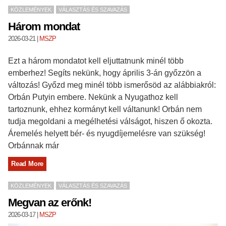
KÖZLEMÉNYEK
VÁLASZTÁS ÉS SZAVAZÁS
Három mondat
2026-03-21
|
MSZP
Ezt a három mondatot kell eljuttatnunk minél több
emberhez! Segíts nekünk, hogy április 3-án győzzön a
változás! Győzd meg minél több ismerősöd az alábbiakról:
Orbán Putyin embere. Nekünk a Nyugathoz kell
tartoznunk, ehhez kormányt kell váltanunk! Orbán nem
tudja megoldani a megélhetési válságot, hiszen ő okozta.
Áremelés helyett bér- és nyugdíjemelésre van szükség!
Orbánnak már
Read More
KÖZLEMÉNYEK
VÁLASZTÁS ÉS SZAVAZÁS
Megvan az erőnk!
2026-03-17
|
MSZP