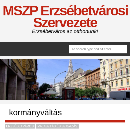
MSZP Erzsébetvárosi
Szervezete
Erzsébetváros az otthonunk!
kormányváltás
ERZSÉBETVÁROS
VÁLASZTÁS ÉS SZAVAZÁS