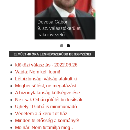
Devosa Gábor
9. sz. választókerület,
frakcióvezető
ELMÚLT 48 ÓRA LEGNÉPSZERŰBB BEJEGYZÉSEI
Időközi választás - 2022.06.26.
Vajda: Nem kell lopni!
Létbiztonsági válság alakult ki
Megbecsülést, ne megalázást
A bizonytalanság költségvetése
Ne csak Orbán jólétét biztosítsák
Ujhelyi: Globális minimumadó
Védelem alá került öt ház
Minden felelősség a kormányé!
Molnár: Nem futamítja meg…