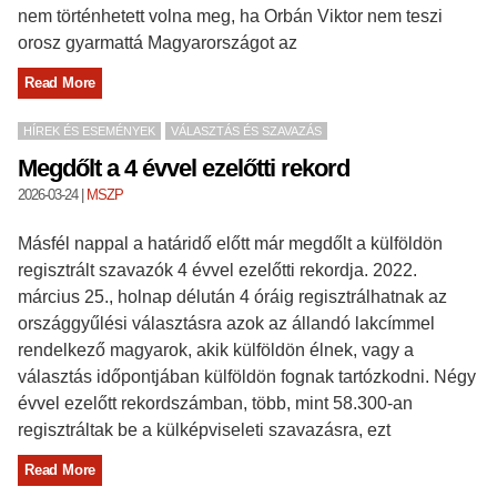
nem történhetett volna meg, ha Orbán Viktor nem teszi
orosz gyarmattá Magyarországot az
Read More
HÍREK ÉS ESEMÉNYEK
VÁLASZTÁS ÉS SZAVAZÁS
Megdőlt a 4 évvel ezelőtti rekord
2026-03-24
|
MSZP
Másfél nappal a határidő előtt már megdőlt a külföldön
regisztrált szavazók 4 évvel ezelőtti rekordja. 2022.
március 25., holnap délután 4 óráig regisztrálhatnak az
országgyűlési választásra azok az állandó lakcímmel
rendelkező magyarok, akik külföldön élnek, vagy a
választás időpontjában külföldön fognak tartózkodni. Négy
évvel ezelőtt rekordszámban, több, mint 58.300-an
regisztráltak be a külképviseleti szavazásra, ezt
Read More