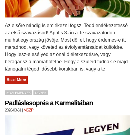
Az elsőre mindig is emlékezni fogsz. Tedd emlékezetessé
az első szavazásod! Április 3-án a Te szavazatodon
múlhat egy ország jövője. Most dől el, hogy érdemes-e itt
maradnod, vagy követed az évfolyamtársaidat külföldre.
Hogy lesz-e esélyed az önálló életkezdésre, vagy
beragadsz a mamahotelbe. Hogy a szüleid tudnak-e majd
támogatni téged idősebb korukban is, vagy a te
Read More
KÖZLEMÉNYEK
ÜGYEK
Padláslesöprés a Karmelitában
2026-03-31
|
MSZP