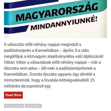
A választás előtt néhány nappal megindult a
padláslesöprés a Karmelitában – április 3-a után
megállítjuk a közvagyon alapítványokba való átjátszását!
Orbán Viktor a választások előtt néhány nappal – már a
látszatra sem adva – állt neki a padláslesöprésnek a
Karmelitában. Szerda éjszaka ugyanis úgy döntött a
miniszterelnök, hogy a hivatala költségvetéséből 15
milliárdot átcsoportosít egy
Read More
KÜLPOLITIKA
VÉLEMÉNY