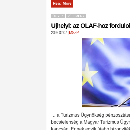
Read More
ÜGYEK
VÉLEMÉNY
Ujhelyi: az OLAF-hoz fordulo
2026-02-07
|
MSZP
… a Turizmus Ügynökség pénzosztása m
becstelenség a Magyar Turizmus Ügyn
kapcsán. Ennek egyik újabb bizonyíték