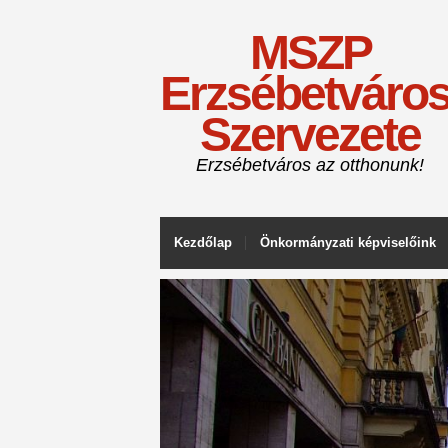
MSZP
Erzsébetváros
Szervezete
Erzsébetváros az otthonunk!
Kezdőlap
Önkormányzati képviselőink