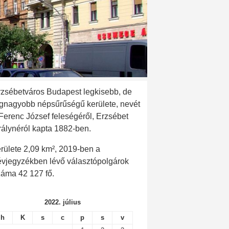
rzsébetváros Budapest legkisebb, de
egnagyobb népsűrűségű kerülete, nevét
 Ferenc József feleségéről, Erzsébet
rálynéról kapta 1882-ben.
rülete 2,09 km², 2019-ben a
évjegyzékben lévő választópolgárok
záma 42 127 fő.
2022. július
h
K
s
c
p
s
v