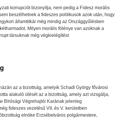
zati korrupciót bizonyítja, nem pedig a Fidesz morális
 sem beszélhetnek a fideszes politikusok azok után, hogy
egykori államtitkár még mindig az Országgyűlésben
a kétharmadot. Milyen morális fölénye van azoknak a
rrupt társuknak még végkielégítést
ág
házán az a bizottság, amelyik Schadl György fővárosi
otta alakuló ülését az a bizottság, amely azt vizsgálja,
r Bírósági Végrehajtói Karának jelenleg
még fideszes vezetésű VII. és V. kerületben
álóbizottság elnöke Erzsébetváros polgármestere,