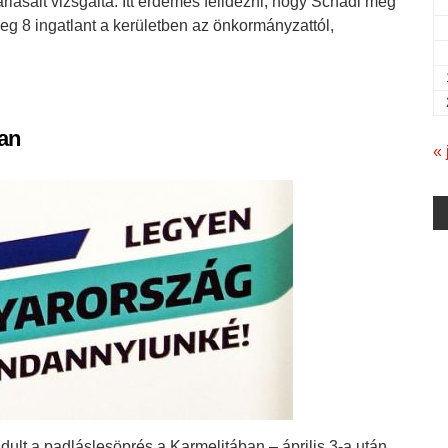
sárlásait vizsgálta. Itt érdemes felidézni, hogy Schadl még
eg 8 ingatlant a kerületben az önkormányzattól,
an
« 
dult a padláslesöprés a Karmelitában – április 3-a után