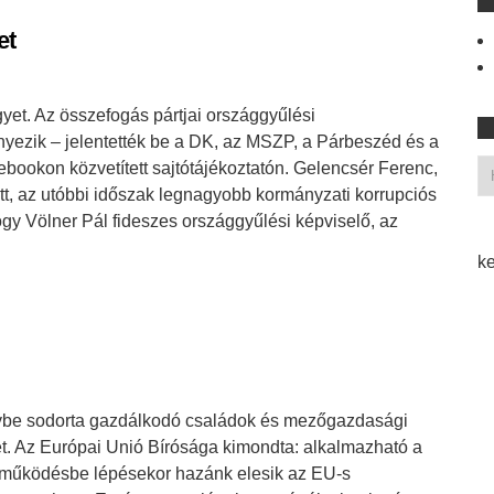
et
yet. Az összefogás pártjai országgyűlési
ényezik – jelentették be a DK, az MSZP, a Párbeszéd és a
bookon közvetített sajtótájékoztatón. Gelencsér Ferenc,
t, az utóbbi időszak legnagyobb kormányzati korrupciós
hogy Völner Pál fideszes országgyűlési képviselő, az
ke
ybe sodorta gazdálkodó családok és mezőgazdasági
ét. Az Európai Unió Bírósága kimondta: alkalmazható a
működésbe lépésekor hazánk elesik az EU-s