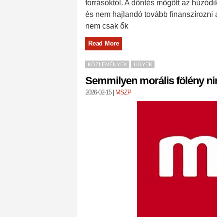
forrásoktól. A döntés mögött az húzód
és nem hajlandó tovább finanszírozni
nem csak ők
Read More
KÖZLEMÉNYEK
ÜGYEK
Semmilyen morális fölény ni
2026-02-15
|
MSZP