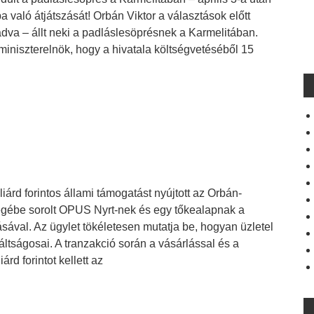
 való átjátszását! Orbán Viktor a választások előtt
dva – állt neki a padláslesöprésnek a Karmelitában.
miniszterelnök, hogy a hivatala költségvetéséből 15
iárd forintos állami támogatást nyújtott az Orbán-
égébe sorolt OPUS Nyrt-nek és egy tőkealapnak a
ával. Az ügylet tökéletesen mutatja be, hogyan üzletel
tságosai. A tranzakció során a vásárlással és a
rd forintot kellett az