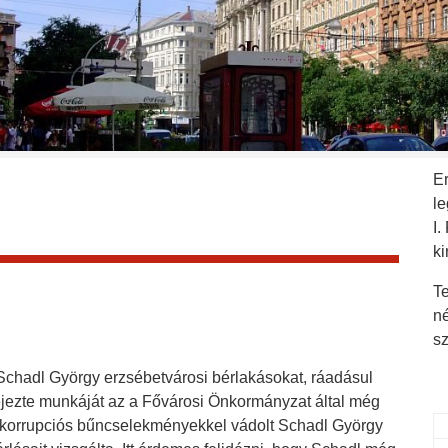
E
l
I.
ki
Te
n
s
Schadl György erzsébetvárosi bérlakásokat, ráadásul
ejezte munkáját az a Fővárosi Önkormányzat által még
y a korrupciós bűncselekményekkel vádolt Schadl György