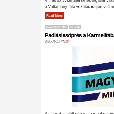
VII. és az V. kerületi kétes ingatlanvá
a Vattamány-féle vezetés idején vett m
Read More
KÖZLEMÉNYEK
ÜGYEK
Padláslesöprés a Karmelitáb
2026-03-31
|
MSZP
A választás előtt néhány nappal megin