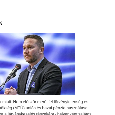
k
iatt. Nem először merül fel törvénytelenség és
ökség (MTÜ) uniós és hazai pénzfelhasználása
a a járványkezelés részeként - helyenként sajátos