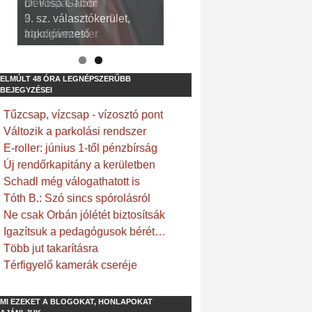
Devosa Gábor
9. sz. választókerület,
frakcióvezető
ELMÚLT 48 ÓRA LEGNÉPSZERŰBB
BEJEGYZÉSEI
Tűzcsap, vízcsap - vízosztó pont
Változik a parkolási rendszer
E-roller: június 1-től pénzbírság
Új rendőrkapitány a kerületben
Schadl még válogathatott is
Tóth B.: Szó sincs spórolásról
Ne csak Orbán jólétét biztosítsák
Igazítsuk a pedagógusok bérét…
Több jut takarításra
Térfigyelő kamerák cseréje
MI EZEKET A BLOGOKAT, HONLAPOKAT