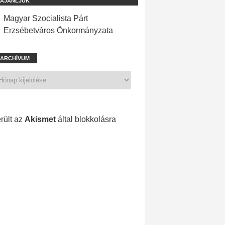
AJÁNLJUK
Magyar Szocialista Párt
Erzsébetváros Önkormányzata
ARCHÍVUM
1 211 spam
rült az
Akismet
által blokkolásra