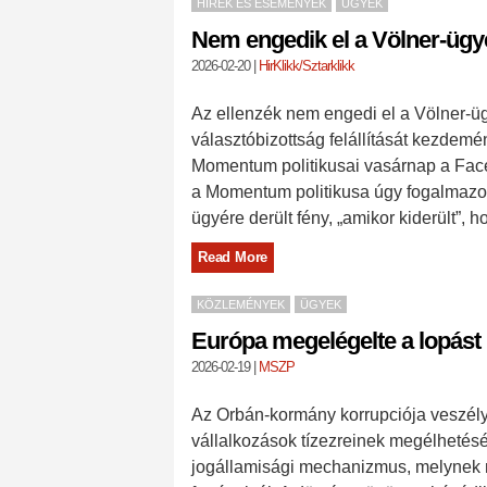
HÍREK ÉS ESEMÉNYEK
ÜGYEK
Nem engedik el a Völner-ügy
2026-02-20
|
HirKlikk/Sztarklikk
Az ellenzék nem engedi el a Völner-üg
választóbizottság felállítását kezdem
Momentum politikusai vasárnap a Face
a Momentum politikusa úgy fogalmazot
ügyére derült fény, „amikor kiderült”, 
Read More
KÖZLEMÉNYEK
ÜGYEK
Európa megelégelte a lopást
2026-02-19
|
MSZP
Az Orbán-kormány korrupciója veszél
vállalkozások tízezreinek megélhetés
jogállamisági mechanizmus, melynek 