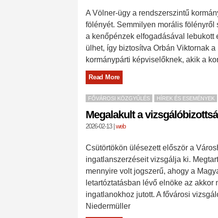
A Völner-ügy a rendszerszintű kormány
fölényét. Semmilyen morális fölényről
a kenőpénzek elfogadásával lebukott 
ülhet, így biztosítva Orbán Viktornak 
kormánypárti képviselőknek, akik a ko
Read More
FŐVÁROSI KÖZGYŰLÉS
HÍREK ÉS ESEMÉNYEK
Megalakult a vizsgálóbizotts
2026-02-13
|
web
Csütörtökön ülésezett először a Város
ingatlanszerzéseit vizsgálja ki. Megtart
mennyire volt jogszerű, ahogy a Magya
letartóztatásban lévő elnöke az akkor 
ingatlanokhoz jutott. A fővárosi vizsg
Niedermüller