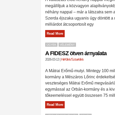
megállítjuk a közvagyon alapítványokba
néhány nappal – már a látszatra sem a
Szerda éjszaka ugyanis úgy döntött a 
milliárdot átcsoportosít egy
Read More
ÜGYEK
VÉLEMÉNY
A FIDESZ ötven árnyalata
2026-03-13
|
HirKlikk/Sztarklikk
A Mátrai Erőmű-mutyi. Mintegy 100 mill
kormány a Mészáros Lőrinc érdekelts
veszteséges Mátrai Erőmű megvásárlás
egymással az Orbán-kormány és a kivál
tőkeemeléssel együtt összesen 75 milliá
Read More