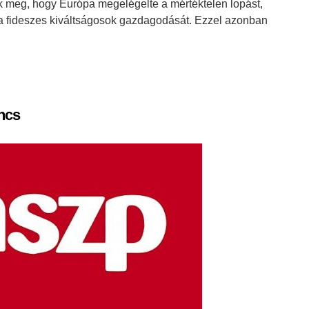
ik meg, hogy Európa megelégelte a mértéktelen lopást,
 a fideszes kiváltságosok gazdagodását. Ezzel azonban
ncs