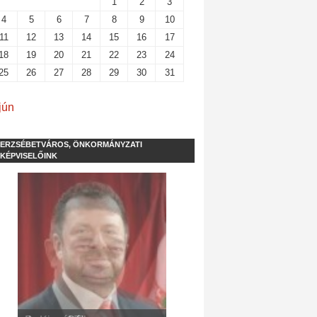
1
2
3
4
5
6
7
8
9
10
11
12
13
14
15
16
17
18
19
20
21
22
23
24
25
26
27
28
29
30
31
jún
ERZSÉBETVÁROS, ÖNKORMÁNYZATI
KÉPVISELŐINK