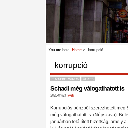
You are here:
Home
korrupció
korrupció
ERZSÉBETVÁROS
ÜGYEK
Schadl még válogathatott is
2026-04-23
|
web
Korrupciós pénzből szerezhetett meg 
még válogathatott is. (Népszava) Bef
januárban felállított bizottság, amel