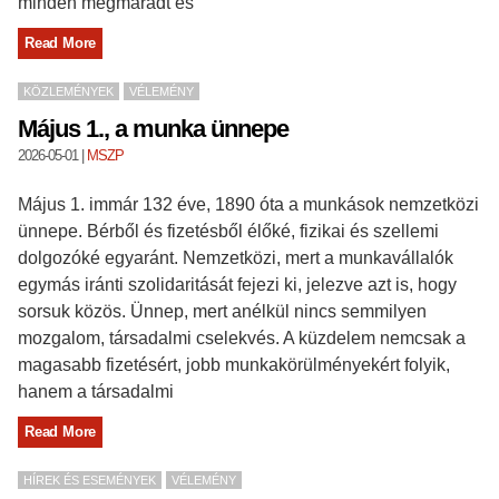
minden megmaradt és
Read More
KÖZLEMÉNYEK
VÉLEMÉNY
Május 1., a munka ünnepe
2026-05-01
|
MSZP
Május 1. immár 132 éve, 1890 óta a munkások nemzetközi
ünnepe. Bérből és fizetésből élőké, fizikai és szellemi
dolgozóké egyaránt. Nemzetközi, mert a munkavállalók
egymás iránti szolidaritását fejezi ki, jelezve azt is, hogy
sorsuk közös. Ünnep, mert anélkül nincs semmilyen
mozgalom, társadalmi cselekvés. A küzdelem nemcsak a
magasabb fizetésért, jobb munkakörülményekért folyik,
hanem a társadalmi
Read More
HÍREK ÉS ESEMÉNYEK
VÉLEMÉNY