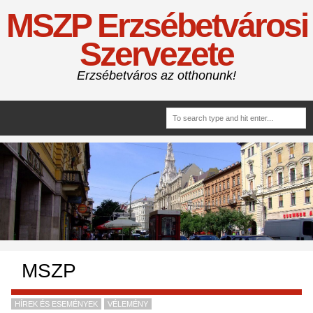
MSZP Erzsébetvárosi
Szervezete
Erzsébetváros az otthonunk!
MSZP
HÍREK ÉS ESEMÉNYEK
VÉLEMÉNY