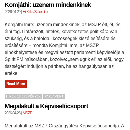
Komjáthi: üzenem mindenkinek
2026-04-29
|
HirKlikk/Sztarklikk
Komjáthi Imre: üzenem mindenkinek, az MSZP élt, él, és
élni fog. Határozott, hiteles, következetes politikára van
szükség, és a baloldali közösségek kiszélesítésére és
erősítésére – mondta Komjáthi Imre, az MSZP
elnökhelyettese és megválasztott parlamenti képviselője a
Spirit FM műsorában, közölve: „nem ugrik el” az elől, hogy
tisztségért induljon a pártban, ha az hangsúlyosan az
értékei
Read More
HÍREK ÉS ESEMÉNYEK
PARLAMENT
Megalakult a Képviselőcsoport
2026-04-28
|
MSZP
Megalakult az MSZP Országgyűlési Képviselőcsoportja. A