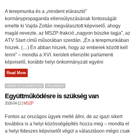
A terepmunka és a „mindent elárasztó”
kormánypropaganda ellensúlyozásának fontosságát
emelte ki Vajda Zoltán megválasztott képviselő, ahogy
magát nevezte, az MSZP-frakció „nagyon büszke tagja”, az
ATV Start című műsorában szerdán. „Én a terepmunkában
hiszek. (…) Én abban hiszek, hogy az emberek között kell
lenni” – mondta a XVI. kerületi ellenzéki parlamenti
képviselő, korábbi helyi önkormányzati egyéni
Read More
HÍREK ÉS ESEMÉNYEK
VÉLEMÉNY
Együttműködésre is szükség van
2026-04-12
|
MSZP
Fontos az országos ügyek mellé állni, de az igazi sikert
továbbra is a helyi közösségépítés hozza meg – mondta el
a helyi fideszes képviselőt végül a választáson mégis csak