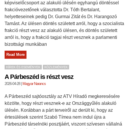
képviselőcsoport az alakuló ülésén egyhangú döntéssel
frakcióvezetőnek választotta Dr. Tóth Bertalant,
helyetteseinek pedig Dr. Gurmai Zitát és Dr. Harangozó
Tamást. Az ülésen döntés született arról, hogy a szocialista
frakció részt vesz az alakuló ülésen, és döntés született
arról is, hogy a frakció tagjai részt vesznek a parlamenti
bizottsági munkában
Read More
HÍREK ÉS ESEMÉNYEK
KÖZLEMÉNYEK
A Párbeszéd is részt vesz
2026-04-28
|
Magyar Narancs
A Párbeszéd sajtóosztály az ATV Híradó megkeresésére
közölte, hogy részt vesznek-e az Országgyűlés alakuló
ülésén. Korábban a párt terveiről az derült ki, hogy az
értesülések szerint Szabó Tímea nem indul újra a
Párbeszéd társelnöki posztjáért, viszont szívesen vállalná