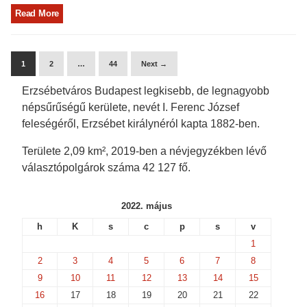
Read More
1
2
…
44
Next →
Erzsébetváros Budapest legkisebb, de legnagyobb
népsűrűségű kerülete, nevét I. Ferenc József
feleségéről, Erzsébet királynéról kapta 1882-ben.
Területe 2,09 km², 2019-ben a névjegyzékben lévő
választópolgárok száma 42 127 fő.
2022. május
h
K
s
c
p
s
v
1
2
3
4
5
6
7
8
9
10
11
12
13
14
15
16
17
18
19
20
21
22