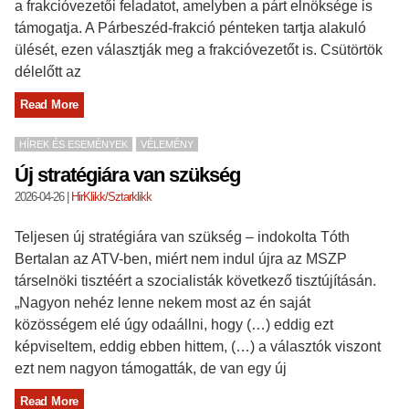
a frakcióvezetői feladatot, amelyben a párt elnöksége is
támogatja. A Párbeszéd-frakció pénteken tartja alakuló
ülését, ezen választják meg a frakcióvezetőt is. Csütörtök
délelőtt az
Read More
HÍREK ÉS ESEMÉNYEK
VÉLEMÉNY
Új stratégiára van szükség
2026-04-26
|
HirKlikk/Sztarklikk
Teljesen új stratégiára van szükség – indokolta Tóth
Bertalan az ATV-ben, miért nem indul újra az MSZP
társelnöki tisztéért a szocialisták következő tisztújításán.
„Nagyon nehéz lenne nekem most az én saját
közösségem elé úgy odaállni, hogy (…) eddig ezt
képviseltem, eddig ebben hittem, (…) a választók viszont
ezt nem nagyon támogatták, de van egy új
Read More