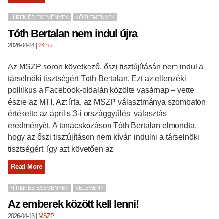
HÍREK ÉS ESEMÉNYEK
KÖZLEMÉNYEK
Tóth Bertalan nem indul újra
2026-04-24
|
24.hu
Az MSZP soron következő, őszi tisztújításán nem indul a
társelnöki tisztségért Tóth Bertalan. Ezt az ellenzéki
politikus a Facebook-oldalán közölte vasárnap – vette
észre az MTI. Azt írta, az MSZP választmánya szombaton
értékelte az április 3-i országgyűlési választás
eredményét. A tanácskozáson Tóth Bertalan elmondta,
hogy az őszi tisztújításon nem kíván indulni a társelnöki
tisztségért, így azt követően az
Read More
HÍREK ÉS ESEMÉNYEK
VÉLEMÉNY
Az emberek között kell lenni!
2026-04-13
|
MSZP