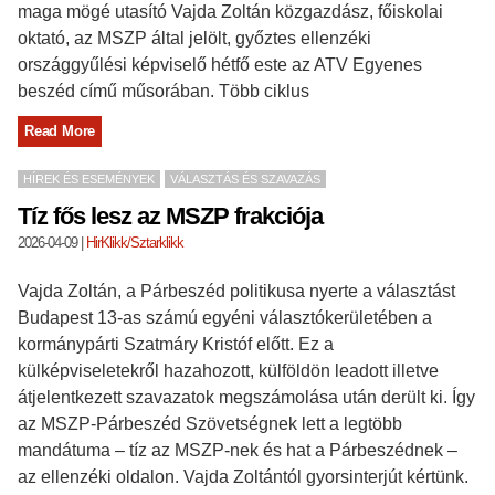
maga mögé utasító Vajda Zoltán közgazdász, főiskolai
oktató, az MSZP által jelölt, győztes ellenzéki
országgyűlési képviselő hétfő este az ATV Egyenes
beszéd című műsorában. Több ciklus
Read More
HÍREK ÉS ESEMÉNYEK
VÁLASZTÁS ÉS SZAVAZÁS
Tíz fős lesz az MSZP frakciója
2026-04-09
|
HirKlikk/Sztarklikk
Vajda Zoltán, a Párbeszéd politikusa nyerte a választást
Budapest 13-as számú egyéni választókerületében a
kormánypárti Szatmáry Kristóf előtt. Ez a
külképviseletekről hazahozott, külföldön leadott illetve
átjelentkezett szavazatok megszámolása után derült ki. Így
az MSZP-Párbeszéd Szövetségnek lett a legtöbb
mandátuma – tíz az MSZP-nek és hat a Párbeszédnek –
az ellenzéki oldalon. Vajda Zoltántól gyorsinterjút kértünk.