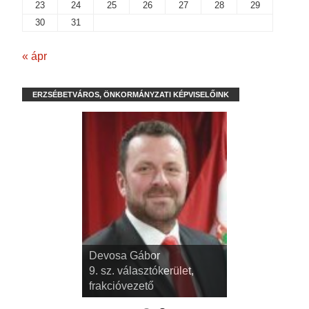
23
24
25
26
27
28
29
30
31
« ápr
ERZSÉBETVÁROS, ÖNKORMÁNYZATI KÉPVISELŐINK
dr. Kispál Tibor
Devosa Gábor
3. sz. választókerület,
9. sz. választókerület,
alpolgármester
frakcióvezető