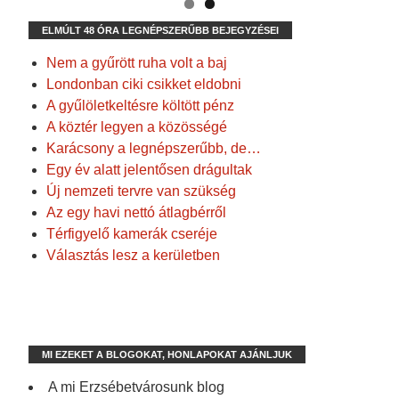
ELMÚLT 48 ÓRA LEGNÉPSZERŰBB BEJEGYZÉSEI
Nem a gyűrött ruha volt a baj
Londonban ciki csikket eldobni
A gyűlöletkeltésre költött pénz
A köztér legyen a közösségé
Karácsony a legnépszerűbb, de…
Egy év alatt jelentősen drágultak
Új nemzeti tervre van szükség
Az egy havi nettó átlagbérről
Térfigyelő kamerák cseréje
Választás lesz a kerületben
MI EZEKET A BLOGOKAT, HONLAPOKAT AJÁNLJUK
A mi Erzsébetvárosunk blog