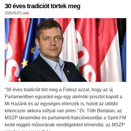
30 éves tradíciót törtek meg
2026-05-03
|
web
“30 éves tradíciót tört meg a Fidesz azzal, hogy az új
Parlamentben egyaránt egy-egy alelnöki posztot kapott a
Mi Hazánk és az egységes ellenzék is, holott az utóbbi
kilencszer akkora súllyal van jelen.” Dr. Tóth Bertalan, az
MSZP társelnöke és parlamenti frakcióvezetője a Spirit FM
kedd reggeli műsorának vendégeként elmondta: az MSZP