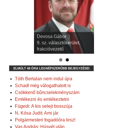
dr. Kispál Tibor
Devosa Gábor
3. sz. választókerület,
9. sz. választókerület,
alpolgármester
frakcióvezető
ELMÚLT 48 ÓRA LEGNÉPSZERŰBB BEJEGYZÉSEI
Tóth Bertalan nem indul újra
Schadl még válogathatott is
Csökkenő bűncselekményszám
Emlékezni és emlékeztetni
Fügedi: A kis selejt bosszúja
N. Kósa Judit: Ami jár
Polgármesteri fogadóóra lesz!
Vas András: Húsvét után