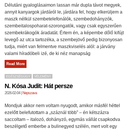
Délutáni gyaloglásaimon lassan már dupla távot megyek,
annyit kanyargok járdáról le, járdára fel, hogy elkerüljem a
maszk nélkül szembetelefonálók, szembedohányzók,
szembeitalospoharat-szorongatók, vagy csak egyszerűen
szembekrákogók áradatát. Értem én, a képembe dőlő kifújt
levegő az utca tartozéka, a szembejövő pedig bizonyosan
tudja, miért van felmentve maszkviselés alól: a járvány
valami híradóbeli izé, de ki néz manapság
Read More
EGÉSZSÉGÜGY
VÉLEMÉNY
N. Kósa Judit: Hát persze
2026-02-04
|
Nepszava
Mondjuk akkor nem voltam nyugodt, amikor másfél héttel
ezelőtt belefutottam a „száznál több” – én kétszázra
saccoltam – italozó, dohányzó, egymás vállát csapkodva
beszélgető emberbe a bulinegyed szélén, mert volt egy