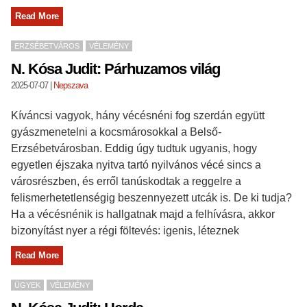
Read More
ERZSÉBETVÁROS
VÉLEMÉNY
N. Kósa Judit: Párhuzamos világ
2025-07-07
|
Nepszava
Kíváncsi vagyok, hány vécésnéni fog szerdán együtt
gyászmenetelni a kocsmárosokkal a Belső-
Erzsébetvárosban. Eddig úgy tudtuk ugyanis, hogy
egyetlen éjszaka nyitva tartó nyilvános vécé sincs a
városrészben, és erről tanúskodtak a reggelre a
felismerhetetlenségig beszennyezett utcák is. De ki tudja?
Ha a vécésnénik is hallgatnak majd a felhívásra, akkor
bizonyítást nyer a régi föltevés: igenis, léteznek
Read More
ÜGYEK
VÉLEMÉNY