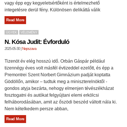
vagy épp egy kegyeletsértőként is értelmezhető
integetésre derül fény. Különösen delikáttá válik
Read More
ÜGYEK
VÉLEMÉNY
N. Kósa Judit: Évforduló
2025-05-30
|
Nepszava
Tizenöt év elég hosszú idő. Orbán Gáspár például
tizennégy éves volt másfél évtizeddel ezelőtt, és épp a
Premontrei Szent Norbert Gimnázium padját koptatta
Gödöllőn, amikor – tudtuk meg a miniszterelnöktől -
gondos atyja bezárta, nehogy elmenjen tévészékházat
fosztogatni és autókat felgyújtani elemi erkölcsi
felháborodásában, amit az őszödi beszéd váltott nála ki.
Nem kételkedem persze abban,
Read More