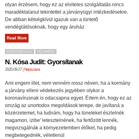
olyan érzésem, hogy ez az elviteles szolgáltatás nincs
maradéktalanul tekintettel a járványügyi intézkedésekre.
De abban kétségkívül igazuk van a tüntető
vendéglátósoknak, hogy egy áruház
Read More
EGÉSZSÉGÜGY
VÉLEMÉNY
N. Kósa Judit: Gyorsítanak
2025-09-27
|
Nepszava
Ami engem illet, nem venném rossz néven, ha a kormány
a járvány elleni védekezés jegyében olykor a
koronavírusnak is odacsapna egyet. Értem én, hogy ez az
ország az unortodox megoldások terepe, de javítaná a
közérzetemet, ha tudnám, hogy ha tüneteket észlelnék
magamon, izibe’ letesztelnének, ha fertőzött lennék,
megvizsgálnák a környezetemben élőket, ha pedig
megbetegednék, véletlenül