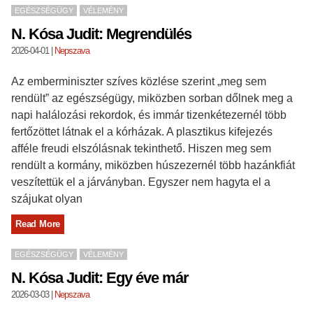
EGÉSZSÉGÜGY
VÉLEMÉNY
N. Kósa Judit: Megrendülés
2026-04-01
|
Nepszava
Az emberminiszter szíves közlése szerint „meg sem
rendült” az egészségügy, miközben sorban dőlnek meg a
napi halálozási rekordok, és immár tizenkétezernél több
fertőzöttet látnak el a kórházak. A plasztikus kifejezés
afféle freudi elszólásnak tekinthető. Hiszen meg sem
rendült a kormány, miközben húszezernél több hazánkfiát
veszítettük el a járványban. Egyszer nem hagyta el a
szájukat olyan
Read More
EGÉSZSÉGÜGY
VÉLEMÉNY
N. Kósa Judit: Egy éve már
2026-03-03
|
Nepszava