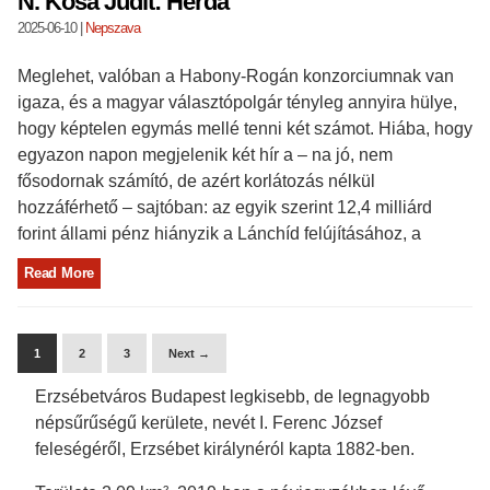
N. Kósa Judit: Herda
2025-06-10
|
Nepszava
Meglehet, valóban a Habony-Rogán konzorciumnak van
igaza, és a magyar választópolgár tényleg annyira hülye,
hogy képtelen egymás mellé tenni két számot. Hiába, hogy
egyazon napon megjelenik két hír a – na jó, nem
fősodornak számító, de azért korlátozás nélkül
hozzáférhető – sajtóban: az egyik szerint 12,4 milliárd
forint állami pénz hiányzik a Lánchíd felújításához, a
Read More
1
2
3
Next →
Erzsébetváros Budapest legkisebb, de legnagyobb
népsűrűségű kerülete, nevét I. Ferenc József
feleségéről, Erzsébet királynéról kapta 1882-ben.