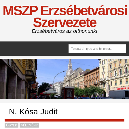
MSZP Erzsébetvárosi
Szervezete
Erzsébetváros az otthonunk!
N. Kósa Judit
ÜGYEK
VÉLEMÉNY