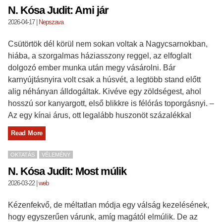
N. Kósa Judit: Ami jár
2026-04-17
|
Nepszava
Csütörtök dél körül nem sokan voltak a Nagycsarnokban,
hiába, a szorgalmas háziasszony reggel, az elfoglalt
dolgozó ember munka után megy vásárolni. Bár
karnyújtásnyira volt csak a húsvét, a legtöbb stand előtt
alig néhányan álldogáltak. Kivéve egy zöldségest, ahol
hosszú sor kanyargott, első blikkre is félórás toporgásnyi. –
Az egy kínai árus, ott legalább huszonöt százalékkal
Read More
OKTATÁS
VÉLEMÉNY
N. Kósa Judit: Most múlik
2026-03-22
|
web
Kézenfekvő, de méltatlan módja egy válság kezelésének,
hogy egyszerűen várunk, amíg magától elmúlik. De az