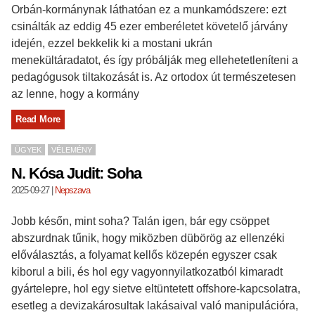
Orbán-kormánynak láthatóan ez a munkamódszere: ezt
csinálták az eddig 45 ezer emberéletet követelő járvány
idején, ezzel bekkelik ki a mostani ukrán
menekültáradatot, és így próbálják meg ellehetetleníteni a
pedagógusok tiltakozását is. Az ortodox út természetesen
az lenne, hogy a kormány
Read More
ÜGYEK
VÉLEMÉNY
N. Kósa Judit: Soha
2025-09-27
|
Nepszava
Jobb későn, mint soha? Talán igen, bár egy csöppet
abszurdnak tűnik, hogy miközben dübörög az ellenzéki
előválasztás, a folyamat kellős közepén egyszer csak
kiborul a bili, és hol egy vagyonnyilatkozatból kimaradt
gyártelepre, hol egy sietve eltüntetett offshore-kapcsolatra,
esetleg a devizakárosultak lakásaival való manipulációra,