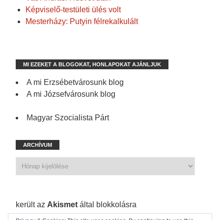
Képviselő-testületi ülés volt
Mesterházy: Putyin félrekalkulált
MI EZEKET A BLOGOKAT, HONLAPOKAT AJÁNLJUK
A mi Erzsébetvárosunk blog
A mi Józsefvárosunk blog
Magyar Szocialista Párt
ARCHÍVUM
1 173 spam
került az
Akismet
által blokkolásra