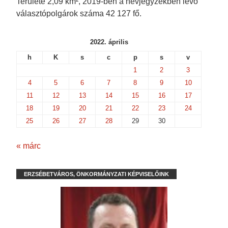
Területe 2,09 km², 2019-ben a névjegyzékben lévő
választópolgárok száma 42 127 fő.
2022. április
h
K
s
c
p
s
v
1
2
3
4
5
6
7
8
9
10
11
12
13
14
15
16
17
18
19
20
21
22
23
24
25
26
27
28
29
30
« márc
ERZSÉBETVÁROS, ÖNKORMÁNYZATI KÉPVISELŐINK