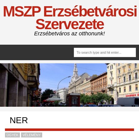
MSZP Erzsébetvárosi
Szervezete
Erzsébetváros az otthonunk!
NER
ÜGYEK
VÉLEMÉNY