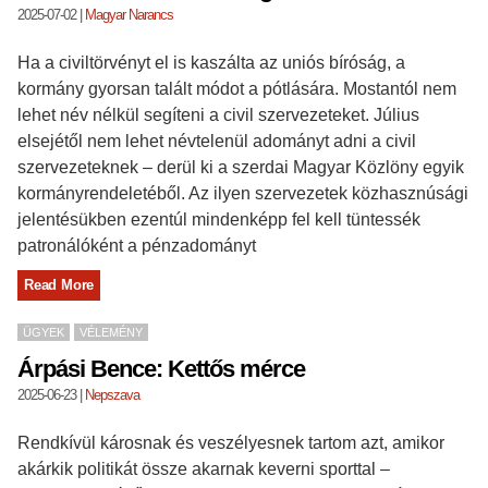
2025-07-02
|
Magyar Narancs
Ha a civiltörvényt el is kaszálta az uniós bíróság, a
kormány gyorsan talált módot a pótlására. Mostantól nem
lehet név nélkül segíteni a civil szervezeteket. Július
elsejétől nem lehet névtelenül adományt adni a civil
szervezeteknek – derül ki a szerdai Magyar Közlöny egyik
kormányrendeletéből. Az ilyen szervezetek közhasznúsági
jelentésükben ezentúl mindenképp fel kell tüntessék
patronálóként a pénzadományt
Read More
ÜGYEK
VÉLEMÉNY
Árpási Bence: Kettős mérce
2025-06-23
|
Nepszava
Rendkívül károsnak és veszélyesnek tartom azt, amikor
akárkik politikát össze akarnak keverni sporttal –