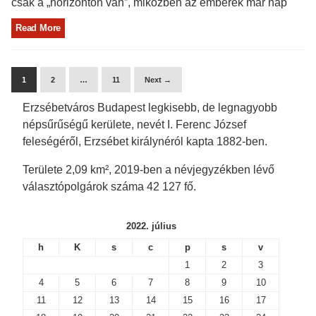
csak a „horizonton van”, miközben az emberek már nap
Read More
1
2
…
11
Next →
Erzsébetváros Budapest legkisebb, de legnagyobb
népsűrűségű kerülete, nevét I. Ferenc József
feleségéről, Erzsébet királynéról kapta 1882-ben.
Területe 2,09 km², 2019-ben a névjegyzékben lévő
választópolgárok száma 42 127 fő.
2022. július
h
K
s
c
p
s
v
1
2
3
4
5
6
7
8
9
10
11
12
13
14
15
16
17