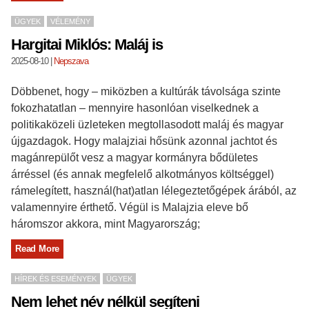
ÜGYEK
VÉLEMÉNY
Hargitai Miklós: Maláj is
2025-08-10
|
Nepszava
Döbbenet, hogy – miközben a kultúrák távolsága szinte
fokozhatatlan – mennyire hasonlóan viselkednek a
politikaközeli üzleteken megtollasodott maláj és magyar
újgazdagok. Hogy malajziai hősünk azonnal jachtot és
magánrepülőt vesz a magyar kormányra bődületes
árréssel (és annak megfelelő alkotmányos költséggel)
rámelegített, használ(hat)atlan lélegeztetőgépek árából, az
valamennyire érthető. Végül is Malajzia eleve bő
háromszor akkora, mint Magyarország;
Read More
HÍREK ÉS ESEMÉNYEK
ÜGYEK
Nem lehet név nélkül segíteni