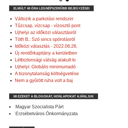
ELMÚLT 48 ÓRA LEGNÉPSZERŰBB BEJEGYZÉSEI
Változik a parkolási rendszer
Tűzcsap, vízcsap - vízosztó pont
Ujhelyi az időközi választásról
Tóth B.: Szó sincs spórolásról
Időközi választás - 2022.06.26.
Új rendőrkapitány a kerületben
Létbiztonsági válság alakult ki
Ujhelyi: Globális minimumadó
A bizonytalanság költségvetése
Nem a gyűrött ruha volt a baj
MI EZEKET A BLOGOKAT, HONLAPOKAT AJÁNLJUK
Magyar Szocialista Párt
Erzsébetváros Önkormányzata