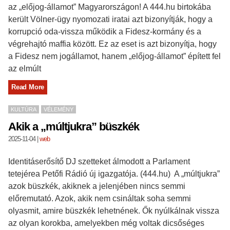
az „előjog-államot” Magyarországon! A 444.hu birtokába
került Völner-ügy nyomozati iratai azt bizonyítják, hogy a
korrupció oda-vissza működik a Fidesz-kormány és a
végrehajtó maffia között. Ez az eset is azt bizonyítja, hogy
a Fidesz nem jogállamot, hanem „előjog-államot” épített fel
az elmúlt
Read More
KULTÚRA
VÉLEMÉNY
Akik a „múltjukra” büszkék
2025-11-04
|
web
Identitáserősítő DJ szetteket álmodott a Parlament
tetejérea Petőfi Rádió új igazgatója. (444.hu) A „múltjukra”
azok büszkék, akiknek a jelenjében nincs semmi
előremutató. Azok, akik nem csináltak soha semmi
olyasmit, amire büszkék lehetnének. Ők nyúlkálnak vissza
az olyan korokba, amelyekben még voltak dicsőséges