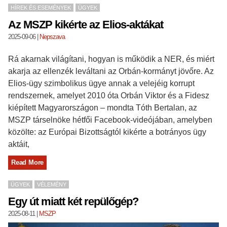
HÍREK ÉS ESEMÉNYEK
ÜGYEK
Az MSZP kikérte az Elios-aktákat
2025-09-06
|
Nepszava
Rá akarnak világítani, hogyan is működik a NER, és miért
akarja az ellenzék leváltani az Orbán-kormányt jövőre. Az
Elios-ügy szimbolikus ügye annak a velejéig korrupt
rendszernek, amelyet 2010 óta Orbán Viktor és a Fidesz
kiépített Magyarországon – mondta Tóth Bertalan, az
MSZP társelnöke hétfői Facebook-videójában, amelyben
közölte: az Európai Bizottságtól kikérte a botrányos ügy
aktáit,
Read More
ÜGYEK
VÉLEMÉNY
Egy út miatt két repülőgép?
2025-08-11
|
MSZP