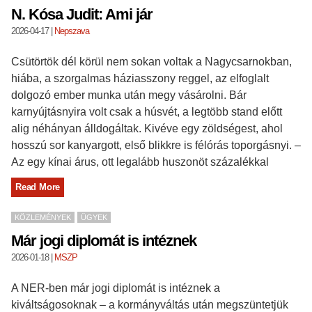
N. Kósa Judit: Ami jár
2026-04-17
|
Nepszava
Csütörtök dél körül nem sokan voltak a Nagycsarnokban,
hiába, a szorgalmas háziasszony reggel, az elfoglalt
dolgozó ember munka után megy vásárolni. Bár
karnyújtásnyira volt csak a húsvét, a legtöbb stand előtt
alig néhányan álldogáltak. Kivéve egy zöldségest, ahol
hosszú sor kanyargott, első blikkre is félórás toporgásnyi. –
Az egy kínai árus, ott legalább huszonöt százalékkal
Read More
KÖZLEMÉNYEK
ÜGYEK
Már jogi diplomát is intéznek
2026-01-18
|
MSZP
A NER-ben már jogi diplomát is intéznek a
kiváltságosoknak – a kormányváltás után megszüntetjük