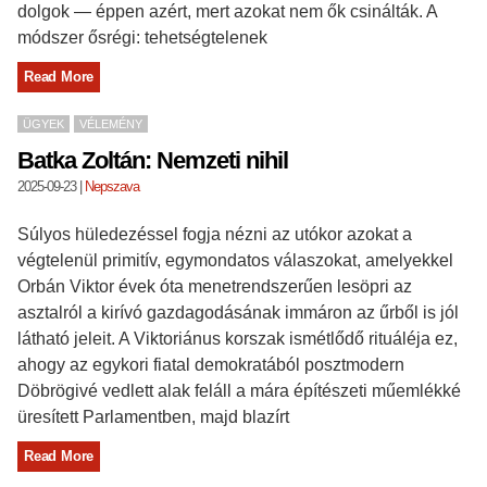
dolgok — éppen azért, mert azokat nem ők csinálták. A
módszer ősrégi: tehetségtelenek
Read More
ÜGYEK
VÉLEMÉNY
Batka Zoltán: Nemzeti nihil
2025-09-23
|
Nepszava
Súlyos hüledezéssel fogja nézni az utókor azokat a
végtelenül primitív, egymondatos válaszokat, amelyekkel
Orbán Viktor évek óta menetrendszerűen lesöpri az
asztalról a kirívó gazdagodásának immáron az űrből is jól
látható jeleit. A Viktoriánus korszak ismétlődő rituáléja ez,
ahogy az egykori fiatal demokratából posztmodern
Döbrögivé vedlett alak feláll a mára építészeti műemlékké
üresített Parlamentben, majd blazírt
Read More