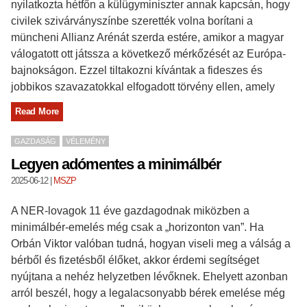
nyilatkozta hétfőn a külügyminiszter annak kapcsán, hogy
civilek szivárványszínbe szerették volna borítani a
müncheni Allianz Arénát szerda estére, amikor a magyar
válogatott ott játssza a következő mérkőzését az Európa-
bajnokságon. Ezzel tiltakozni kívántak a fideszes és
jobbikos szavazatokkal elfogadott törvény ellen, amely
Read More
GAZDASÁG
VÉLEMÉNY
Legyen adómentes a minimálbér
2025-06-12
|
MSZP
A NER-lovagok 11 éve gazdagodnak miközben a
minimálbér-emelés még csak a „horizonton van”. Ha
Orbán Viktor valóban tudná, hogyan viseli meg a válság a
bérből és fizetésből élőket, akkor érdemi segítséget
nyújtana a nehéz helyzetben lévőknek. Ehelyett azonban
arról beszél, hogy a legalacsonyabb bérek emelése még