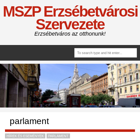
MSZP Erzsébetvárosi
Szervezete
Erzsébetváros az otthonunk!
parlament
HÍREK ÉS ESEMÉNYEK
PARLAMENT