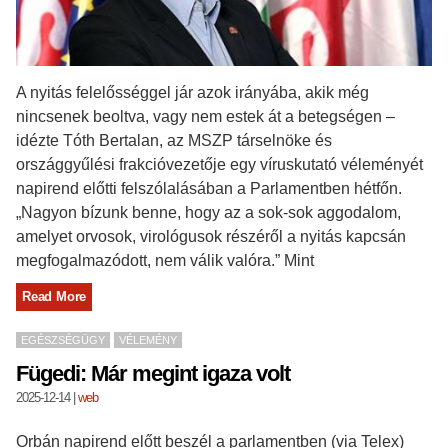
A nyitás felelősséggel jár azok irányába, akik még
nincsenek beoltva, vagy nem estek át a betegségen –
idézte Tóth Bertalan, az MSZP társelnöke és
országgyűlési frakcióvezetője egy víruskutató véleményét
napirend előtti felszólalásában a Parlamentben hétfőn.
„Nagyon bízunk benne, hogy az a sok-sok aggodalom,
amelyet orvosok, virológusok részéről a nyitás kapcsán
megfogalmazódott, nem válik valóra.” Mint
Read More
EGÉSZSÉGÜGY
VÉLEMÉNY
Fügedi: Már megint igaza volt
2025-12-14
|
web
Orbán napirend előtt beszél a parlamentben (via Telex)