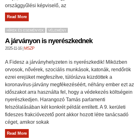
országgyűlési képviselő, az
Read More
HÍREK ÉS ESEMÉNYEK
VÉLEMÉNY
A járványon is nyerészkednek
2025-11-16
|
MSZP
A Fidesz a járványhelyzeten is nyerészkedik! Miközben
orvosok, nővérek, szociális munkások, katonák, rendőrök
ezrei erejüket megfeszítve, túlórázva küzdöttek a
koronavírus-járvány megfékezéséért, néhány ember ezt az
időszakot arra használta fel, hogy a védekezés költségein
nyerészkedjen. Harangozó Tamás parlamenti
felszólalásában két konkrét példát említett. A 9. kerületi
fideszes frakcióvezető pont akkor hozott létre tanácsadó
céget, amikor sokak
Read More