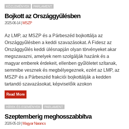
KÖZLEMÉNYEK
PARLAMENT
Bojkott az Országgyűlésben
2025-06-14
|
MSZP
Az LMP, az MSZP és a Párbeszéd bojkottálja az
Országgyűlésben a keddi szavazásokat. A Fidesz az
Országgyűlés keddi ülésnapján olyan törvényeket akar
megszavazni, amelyek nem szolgálják hazánk és a
magyar emberek érdekeit, ellenben gyűlöletet szítanak,
semmibe vesznek és megbélyegeznek, ezért az LMP, az
MSZP és a Párbeszéd frakciói bojkottálják a kedden
tartandó szavazásokat, képviselőik azokon
Read More
HÍREK ÉS ESEMÉNYEK
PARLAMENT
Szeptemberig meghosszabbítva
2026-05-19
|
Magyar Narancs