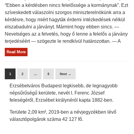
“Ebben a kérdésben nincs felelőssége a kormánynak”. Ezt
szíveskedett válaszolni szorgos miniszterelnökünk arra a
kérdésre, hogy miért hagyták érdemi intézkedések nélkül
elszabadulni a járványt. Mármint hogy ebben sincs. —
Nevetséges az a felvetés, hogy ő lenne a felelős a járvány
terjedéséért — szögezte le rendkívül határozottan. — A
Read More
1
2
…
6
Next →
Erzsébetváros Budapest legkisebb, de legnagyobb
népsűrűségű kerülete, nevét I. Ferenc József
feleségéről, Erzsébet királynéról kapta 1882-ben.
Területe 2,09 km², 2019-ben a névjegyzékben lévő
választópolgárok száma 42 127 fő.