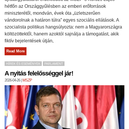
hétfőn az Országgyűlésben az emberi erőforrások
miniszterétől, mondván, évek óta „üzletszerűen
vándorolnak a határon túlra” egyes szociális ellátások. A
szocialista politikus hangsúlyozta: nem a Magyarországra
költözöttektől, hanem azoktól sajnálja a támogatást, akik
fiktív bejelentések útján,
Read More
HÍREK ÉS ESEMÉNYEK
PARLAMENT
A nyitás felelősséggel jár!
2026-04-26
|
MSZP