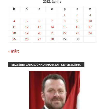
2022. április
h
K
s
c
p
s
v
1
2
3
4
5
6
7
8
9
10
11
12
13
14
15
16
17
18
19
20
21
22
23
24
25
26
27
28
29
30
« márc
ERZSÉBETVÁROS, ÖNKORMÁNYZATI KÉPVISELŐINK