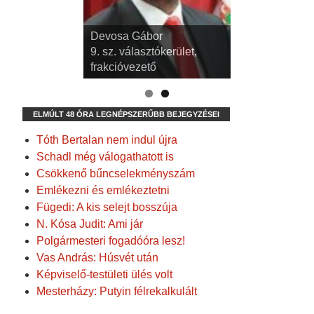
Devosa Gábor
9. sz. választókerület,
frakcióvezető
ELMÚLT 48 ÓRA LEGNÉPSZERŰBB BEJEGYZÉSEI
Tóth Bertalan nem indul újra
Schadl még válogathatott is
Csökkenő bűncselekményszám
Emlékezni és emlékeztetni
Fügedi: A kis selejt bosszúja
N. Kósa Judit: Ami jár
Polgármesteri fogadóóra lesz!
Vas András: Húsvét után
Képviselő-testületi ülés volt
Mesterházy: Putyin félrekalkulált