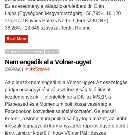
Ez az eredmény a választókerületben: dr. Oláh
Lajos (Egységben Magyarországért) - 50,79%, 18.120
szavazat Kovács Balázs Norbert (Fidesz-KDNP) -
38,26%, 13.648 szavazat Terdik Roland
Read More
HÍREK ÉS ESEMÉNYEK
ÜGYEK
Nem engedik el a Völner-ügyet
2026-02-20
|
HirKlikk/Sztarklikk
Az ellenzék nem engedi el a Völner-ügyet. Az összefogás
pártjai országgyűlési választóbizottság felállítását
kezdeményezik – jelentették be a DK, az MSZP, a
Párbeszéd és a Momentum politikusai vasárnap a
Facebookon közvetített sajtótájékoztatón. Gelencsér
Ferenc, a Momentum politikusa úgy fogalmazott, az utóbbi
időszak legnagyobb kormányzati korrupciós ügyére derült
fény, „amikor kiderült”, hogy Völner Pál fideszes