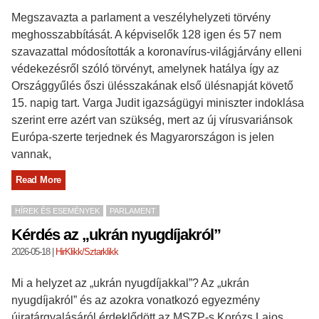
Megszavazta a parlament a veszélyhelyzeti törvény
meghosszabbítását. A képviselők 128 igen és 57 nem
szavazattal módosították a koronavírus-világjárvány elleni
védekezésről szóló törvényt, amelynek hatálya így az
Országgyűlés őszi ülésszakának első ülésnapját követő
15. napig tart. Varga Judit igazságügyi miniszter indoklása
szerint erre azért van szükség, mert az új vírusvariánsok
Európa-szerte terjednek és Magyarországon is jelen
vannak,
Read More
HÍREK ÉS ESEMÉNYEK
PARLAMENT
Kérdés az „ukrán nyugdíjakról”
2026-05-18
|
HirKlikk/Sztarklikk
Mi a helyzet az „ukrán nyugdíjakkal”? Az „ukrán
nyugdíjakról” és az azokra vonatkozó egyezmény
újratárgyalásáról érdeklődött az MSZP-s Korózs Lajos