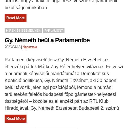
arról is, hogy a frakció tagjai részt vesznek a parlamenti
bizottsági munkában
Read More
HÍREK ÉS ESEMÉNYEK
PARLAMENT
Gy. Németh beül a Parlamentbe
2026-04-18
|
Nepszava
Parlamenti képviselő lesz Gy. Németh Erzsébet, az
ellenzéki pártok Márki-Zay Péter helyén vitáznak. Felveszi
a prlamenti képviselői mandátumát a Demokratikus
Koalíció politikusa, Gy. Németh Erzsébet, aki 30 napon
belül távozik jelenlegi pozíciójából, lemond a humán
területekért felelős budapesti főpolgármester-helyettesi
tisztségéről – közölte az ellenzéki párt az RTL Klub
Híradójával. Gy. Németh Erzsébetet Budapesti 2. számú
Read More