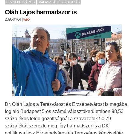
ERZSÉBETVÁROS
VÁLASZTÁS ÉS SZAVAZÁS
Oláh Lajos harmadszor is
2026-04-04
|
web
Dr. Oláh Lajos a Terézvárost és Erzsébetvárost is magába
foglaló Budapest 5-ös számú választókerületében 98,53
százalékos feldolgozottságnál a szavazatok 50,79
százalékát szerezte meg, így harmadszor is a DK
politikusa lesz Erzsébetváros és Terézváros képviselője.