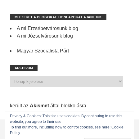
MI EZEKET A BLOGOKAT, HONLAPOKAT AJÁNLJUK
A mi Erzsébetvárosunk blog
A mi Józsefvárosunk blog
Magyar Szocialista Párt
ARCHÍVUM
1 173 spam
került az
Akismet
által blokkolásra
Privacy & Cookies: This site uses cookies. By continuing to use this
website, you agree to their use.
KEZDŐLAP
ÖNKORMÁNYZATI KÉPVISELŐINK
To find out more, including how to control cookies, see here: Cookie
Policy
ÖNKORMÁNYZAT
KAPCSOLAT