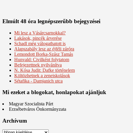
Elmúlt 48 óra legnépszerűbb bejegyzései
Mi lesz a Vásárcsarnokkal?
Lakások, pincék árverése
Schadl még válogathatott is
Alapszabály lesz az éjféli záróra
Lemondott Borka-Szász Tamás
Hunvald: Civilként folytatom
Befejezettnek nyilvánítva
N. Kósa Judit: Dafke történelem
Költözhetnek a zeneiskolások
Sétafika - Damjanich utca
Mi ezeket a blogokat, honlapokat ajánljuk
Magyar Szocialista Párt
Erzsébetváros Önkormányzata
Archívum
Archívum