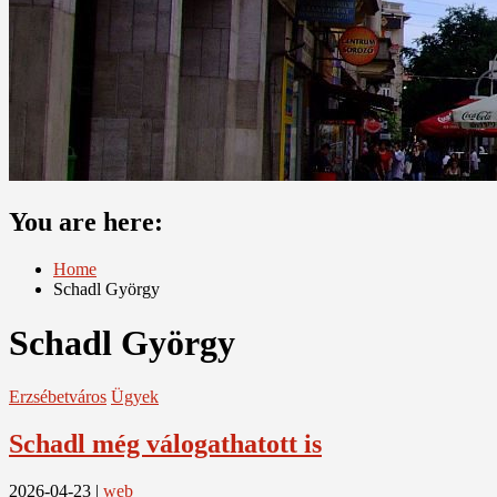
You are here:
Home
Schadl György
Schadl György
Erzsébetváros
Ügyek
Schadl még válogathatott is
2026-04-23
|
web