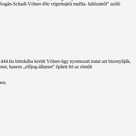
ogán-Schadl-Völner-féle végrehajtói maffia- hálózatról” szóló
44.hu birtokába került Völner-ügy nyomozati iratai azt bizonyítják,
ot, hanem „előjog-államot” épített fel az elmúlt
ben.