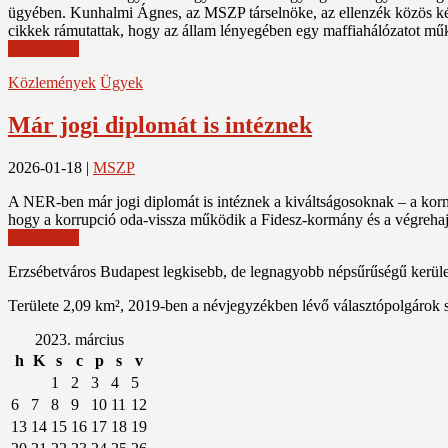
ügyében. Kunhalmi Ágnes, az MSZP társelnöke, az ellenzék közös képv
cikkek rámutattak, hogy az állam lényegében egy maffiahálózatot műkö
Read More
Közlemények
Ügyek
Már jogi diplomát is intéznek
2026-01-18
|
MSZP
A NER-ben már jogi diplomát is intéznek a kiváltságosoknak – a korm
hogy a korrupció oda-vissza működik a Fidesz-kormány és a végrehajtó 
Read More
Erzsébetváros Budapest legkisebb, de legnagyobb népsűrűségű kerülete
Területe 2,09 km², 2019-ben a névjegyzékben lévő választópolgárok 
2023. március
h
K
s
c
p
s
v
1
2
3
4
5
6
7
8
9
10
11
12
13
14
15
16
17
18
19