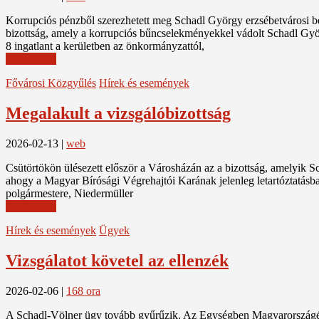
Korrupciós pénzből szerezhetett meg Schadl György erzsébetvárosi bér
bizottság, amely a korrupciós bűncselekményekkel vádolt Schadl György
8 ingatlant a kerületben az önkormányzattól,
Read More
Fővárosi Közgyűlés
Hírek és események
Megalakult a vizsgálóbizottság
2026-02-13
|
web
Csütörtökön ülésezett először a Városházán az a bizottság, amelyik Sch
ahogy a Magyar Bírósági Végrehajtói Karának jelenleg letartóztatásba
polgármestere, Niedermüller
Read More
Hírek és események
Ügyek
Vizsgálatot követel az ellenzék
2026-02-06
|
168 ora
A Schadl-Völner ügy tovább gyűrűzik. Az Egységben Magyarországért k