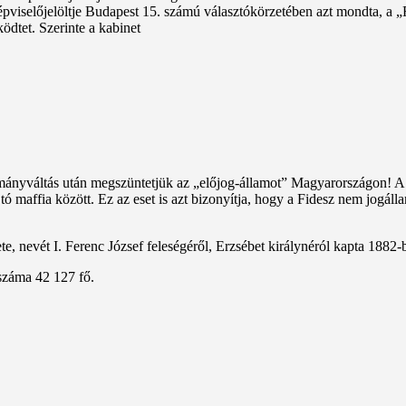
iselőjelöltje Budapest 15. számú választókörzetében azt mondta, a „R
dtet. Szerinte a kabinet
ányváltás után megszüntetjük az „előjog-államot” Magyarországon! A 4
maffia között. Ez az eset is azt bizonyítja, hogy a Fidesz nem jogállam
, nevét I. Ferenc József feleségéről, Erzsébet királynéról kapta 1882-
száma 42 127 fő.