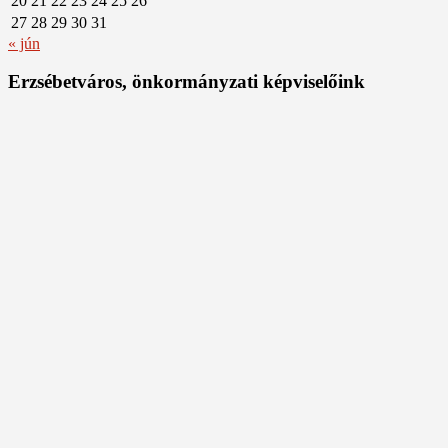
20
21
22
23
24
25
26
27
28
29
30
31
« jún
Erzsébetváros, önkormányzati képviselőink