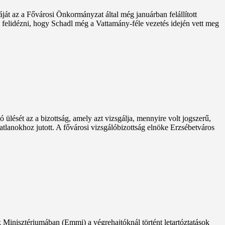
át az a Fővárosi Önkormányzat által még januárban felállított
s felidézni, hogy Schadl még a Vattamány-féle vezetés idején vett meg
 ülését az a bizottság, amely azt vizsgálja, mennyire volt jogszerű,
tlanokhoz jutott. A fővárosi vizsgálóbizottság elnöke Erzsébetváros
Minisztériumában (Emmi) a végrehajtóknál történt letartóztatások