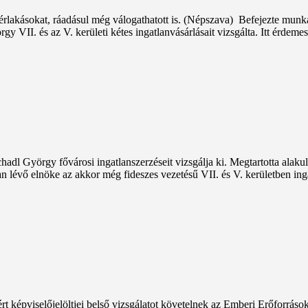
lakásokat, ráadásul még válogathatott is. (Népszava) Befejezte munkáj
 VII. és az V. kerületi kétes ingatlanvásárlásait vizsgálta. Itt érdeme
adl György fővárosi ingatlanszerzéseit vizsgálja ki. Megtartotta alakuló
n lévő elnöke az akkor még fideszes vezetésű VII. és V. kerületben inga
épviselőjelöltjei belső vizsgálatot követelnek az Emberi Erőforrások 