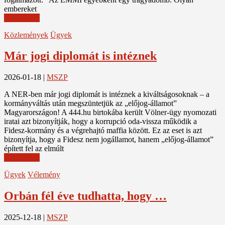
embereket
Read More
Közlemények
Ügyek
Már jogi diplomát is intéznek
2026-01-18
|
MSZP
A NER-ben már jogi diplomát is intéznek a kiváltságosoknak – a
kormányváltás után megszüntetjük az „előjog-államot”
Magyarországon! A 444.hu birtokába került Völner-ügy nyomozati
iratai azt bizonyítják, hogy a korrupció oda-vissza működik a
Fidesz-kormány és a végrehajtó maffia között. Ez az eset is azt
bizonyítja, hogy a Fidesz nem jogállamot, hanem „előjog-államot”
épített fel az elmúlt
Read More
Ügyek
Vélemény
Orbán fél éve tudhatta, hogy …
2025-12-18
|
MSZP