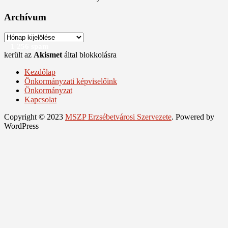
Archívum
Archívum
1 256 spam
került az
Akismet
által blokkolásra
Kezdőlap
Önkormányzati képviselőink
Önkormányzat
Kapcsolat
Copyright © 2023
MSZP Erzsébetvárosi Szervezete
. Powered by
WordPress