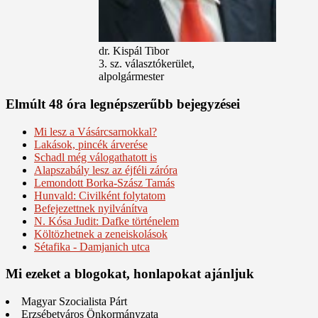
dr. Kispál Tibor
3. sz. választókerület,
alpolgármester
Elmúlt 48 óra legnépszerűbb bejegyzései
Mi lesz a Vásárcsarnokkal?
Lakások, pincék árverése
Schadl még válogathatott is
Alapszabály lesz az éjféli záróra
Lemondott Borka-Szász Tamás
Hunvald: Civilként folytatom
Befejezettnek nyilvánítva
N. Kósa Judit: Dafke történelem
Költözhetnek a zeneiskolások
Sétafika - Damjanich utca
Mi ezeket a blogokat, honlapokat ajánljuk
Magyar Szocialista Párt
Erzsébetváros Önkormányzata