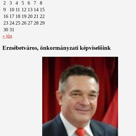
2
3
4
5
6
7
8
9
10
11
12
13
14
15
16
17
18
19
20
21
22
23
24
25
26
27
28
29
30
31
« jún
Erzsébetváros, önkormányzati képviselőink