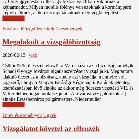
az Országgyűlésben ülhet, így biztosítva Orbán Viktornak a
kétharmadot. Milyen morális fölénye van azoknak a kormánypárti
képviselőknek, akik a korrupt társuknak még végkielégítést
Read More
Fővárosi Közgyűlés
Hírek és események
Megalakult a vizsgálóbizottság
2026-02-13
|
web
Csütörtökön ülésezett először a Városházán az a bizottság, amelyik
Schadl György fővárosi ingatlanszerzéseit vizsgálja ki. Megtartotta
alakuló ülését az a bizottság, amely azt vizsgálja, mennyire volt
jogszerű, ahogy a Magyar Bírósági Végrehajtói Karának jelenleg
letartóztatásban lévő elnöke az akkor még fideszes vezetésű VII. és
V. kerületben ingatlanokhoz jutott. A fővárosi vizsgálóbizottság
elnöke Erzsébetváros polgármestere, Niedermüller
Read More
Hírek és események
Ügyek
Vizsgálatot követel az ellenzék