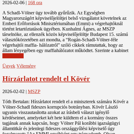
2026-02-06
|
168 ora
A Schadl-Völner ügy tovább gyűrűzik. Az Egységben
Magyarországért képviselőjelöltjei belső vizsgálatot követelnek az
Emberi Erőforrások Minisztériumában (Emmi) a végrehajtóknál
történt letartóztatások ügyében. Kunhalmi Ágnes, az MSZP
társelnöke, az ellenzék közös képviselőjelöltje Budapest 15. számú
választókörzetében azt mondta, a “Rogán-Schadl-Völner-féle
végrehajtói maffia- hálózatról” szóló cikkek rámutattak, hogy az
állam lényegében egy maffiahálózatot működtet. Szerinte a kabinet
Read More
Ügyek
Vélemény
Hírzárlatot rendelt el Kövér
2026-02-02
|
MSZP
Tóth Bertalan: Hírzárlatot rendelt el a miniszterek számára Kövér a
Völner-Schadl fideszes korrupciós botrányban. Kövér László
ugyanis visszautasította azokat az írásbeli választ igénylő
kérdéseimet, amelyeket két hete küldtem el a kormány összes
tagjának annak kapcsán, hogy Völner Pál korábbi igazságügyi
államtitkár és jelenlegi fideszes országgyűlési képviselő úgy
fogalmazott: “Az EMMI egyébként egy trágyadomb. Olyan