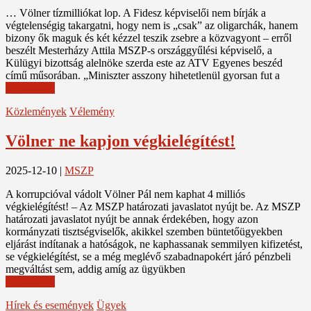
… Völner tízmilliókat lop. A Fidesz képviselői nem bírják a
végtelenségig takargatni, hogy nem is „csak” az oligarchák, hanem
bizony ők maguk és két kézzel teszik zsebre a közvagyont – erről
beszélt Mesterházy Attila MSZP-s országgyűlési képviselő, a
Külügyi bizottság alelnöke szerda este az ATV Egyenes beszéd
című műsorában. „Miniszter asszony hihetetlenül gyorsan fut a
Read More
Közlemények
Vélemény
Völner ne kapjon végkielégítést!
2025-12-10
|
MSZP
A korrupcióval vádolt Völner Pál nem kaphat 4 milliós
végkielégítést! – Az MSZP határozati javaslatot nyújt be. Az MSZP
határozati javaslatot nyújt be annak érdekében, hogy azon
kormányzati tisztségviselők, akikkel szemben büntetőügyekben
eljárást indítanak a hatóságok, ne kaphassanak semmilyen kifizetést,
se végkielégítést, se a még meglévő szabadnapokért járó pénzbeli
megváltást sem, addig amíg az ügyükben
Read More
Hírek és események
Ügyek