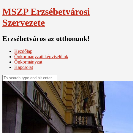
Skip
MSZP Erzsébetvárosi
to
content
Szervezete
Erzsébetváros az otthonunk!
Kezdőlap
Önkormányzati képviselőink
Önkormányzat
Kapcsolat