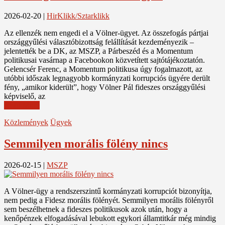
2026-02-20
|
HirKlikk/Sztarklikk
Az ellenzék nem engedi el a Völner-ügyet. Az összefogás pártjai
országgyűlési választóbizottság felállítását kezdeményezik –
jelentették be a DK, az MSZP, a Párbeszéd és a Momentum
politikusai vasárnap a Facebookon közvetített sajtótájékoztatón.
Gelencsér Ferenc, a Momentum politikusa úgy fogalmazott, az
utóbbi időszak legnagyobb kormányzati korrupciós ügyére derült
fény, „amikor kiderült”, hogy Völner Pál fideszes országgyűlési
képviselő, az
Read More
Közlemények
Ügyek
Semmilyen morális fölény nincs
2026-02-15
|
MSZP
A Völner-ügy a rendszerszintű kormányzati korrupciót bizonyítja,
nem pedig a Fidesz morális fölényét. Semmilyen morális fölényről
sem beszélhetnek a fideszes politikusok azok után, hogy a
kenőpénzek elfogadásával lebukott egykori államtitkár még mindig