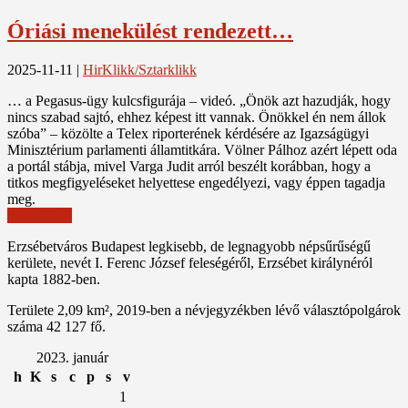
Óriási menekülést rendezett…
2025-11-11
|
HirKlikk/Sztarklikk
… a Pegasus-ügy kulcsfigurája – videó. „Önök azt hazudják, hogy
nincs szabad sajtó, ehhez képest itt vannak. Önökkel én nem állok
szóba” – közölte a Telex riporterének kérdésére az Igazságügyi
Minisztérium parlamenti államtitkára. Völner Pálhoz azért lépett oda
a portál stábja, mivel Varga Judit arról beszélt korábban, hogy a
titkos megfigyeléseket helyettese engedélyezi, vagy éppen tagadja
meg.
Read More
Erzsébetváros Budapest legkisebb, de legnagyobb népsűrűségű
kerülete, nevét I. Ferenc József feleségéről, Erzsébet királynéról
kapta 1882-ben.
Területe 2,09 km², 2019-ben a névjegyzékben lévő választópolgárok
száma 42 127 fő.
2023. január
h
K
s
c
p
s
v
1