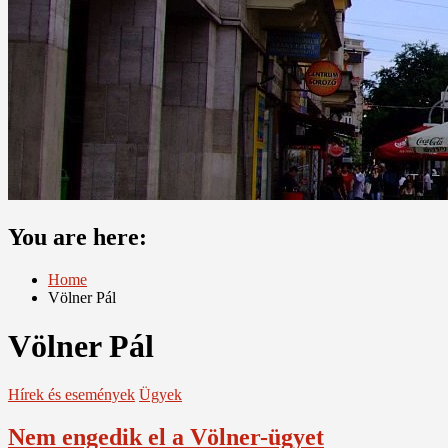
You are here:
Home
Völner Pál
Völner Pál
Hírek és események
Ügyek
Nem engedik el a Völner-ügyet