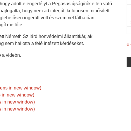
 hogy adott-e engedélyt a Pegasus újságírók ellen való
hajtogatta, hogy nem ad interjút, különösen minősített
ehetősen ingerült volt és szemmel láthatóan
gít mellőle.
tt Németh Szilárd honvédelmi államtitkár, aki
 sem hallotta a felé intézett kérdéseket.
« 
ó a videón.
pens in new window)
ns in new window)
s in new window)
s in new window)