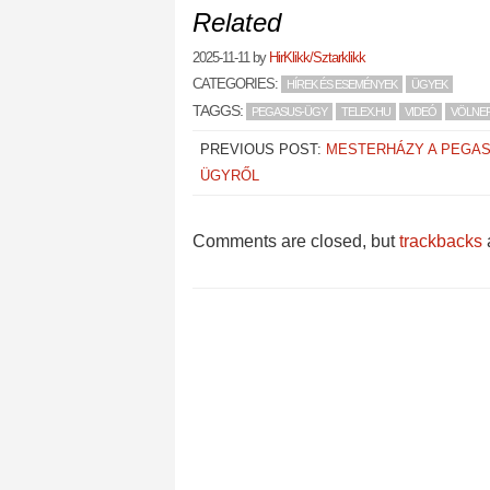
Related
2025-11-11
by
HirKlikk/Sztarklikk
CATEGORIES:
HÍREK ÉS ESEMÉNYEK
ÜGYEK
TAGGS:
PEGASUS-ÜGY
TELEX.HU
VIDEÓ
VÖLNER
PREVIOUS POST:
MESTERHÁZY A PEGAS
ÜGYRŐL
Comments are closed, but
trackbacks