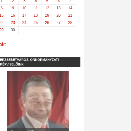
1
2
3
4
5
6
7
8
9
10
11
12
13
14
15
16
17
18
19
20
21
22
23
24
25
26
27
28
29
30
okt
ERZSÉBETVÁROS, ÖNKORMÁNYZATI
KÉPVISELŐINK