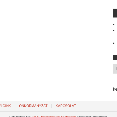
ke
ELŐINK
ÖNKORMÁNYZAT
KAPCSOLAT
Copyright © 2021
MSZP Erzsébetvárosi Szervezete
. Powered by WordPress