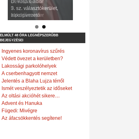
dr. Kispál Tibor
Devosa Gábor
3. sz. választókerület,
9. sz. választókerület,
alpolgármester
frakcióvezető
ELMÚLT 48 ÓRA LEGNÉPSZERŰBB
BEJEGYZÉSEI
Ingyenes koronavírus szűrés
Védett övezet a kerületben?
Lakossági parkolóhelyek
A cserbenhagyott nemzet
Jelentés a Blaha Lujza térről
Ismét veszélyeztetik az időseket
Az oltási akcióhét sikere…
Advent és Hanuka
Fügedi: Mivégre
Az áfacsökkentés segítene!