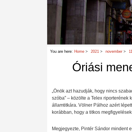
You are here:
Home
2021
november
1
Óriási men
„Önök azt hazudják, hogy nincs szabad
szóba” – közölte a Telex riporterének
államtitkára. Völner Pálhoz azért lépett
korábban, hogy a titkos megfigyelések
Megjegyezte, Pintér Sándor mindent el