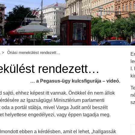
1
Óriási menekülést rendezett…
E
l
ekülést rendezett…
I.
ki
… a Pegasus-ügy kulcsfigurája – videó.
Te
 sajtó, ehhez képest itt vannak. Önökkel én nem állok
n
 kérdésére az Igazságügyi Minisztérium parlamenti
s
 oda a portál stábja, mivel Varga Judit arról beszélt
et helyettese engedélyezi, vagy éppen tagadja meg.
mondott ebben a kérdésben, amit el lehet, „hallgassák