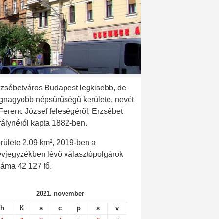
rzsébetváros Budapest legkisebb, de
egnagyobb népsűrűségű kerülete, nevét
 Ferenc József feleségéről, Erzsébet
rálynéról kapta 1882-ben.
rülete 2,09 km², 2019-ben a
évjegyzékben lévő választópolgárok
záma 42 127 fő.
2021. november
h
K
s
c
p
s
v