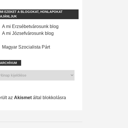
MI EZEKET A BLOGOKAT, HONLAPOKAT
AJÁNLJUK
A mi Erzsébetvárosunk blog
A mi Józsefvárosunk blog
Magyar Szocialista Párt
ARCHÍVUM
704 spam
rült az
Akismet
által blokkolásra