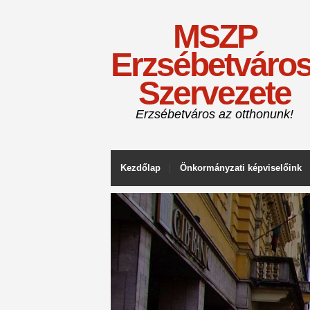
MSZP
Erzsébetváros
Szervezete
Erzsébetváros az otthonunk!
Kezdőlap
Önkormányzati képviselőink