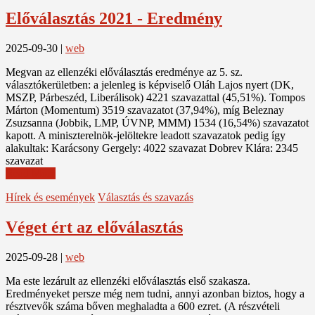
Előválasztás 2021 - Eredmény
2025-09-30
|
web
Megvan az ellenzéki előválasztás eredménye az 5. sz.
választókerületben: a jelenleg is képviselő Oláh Lajos nyert (DK,
MSZP, Párbeszéd, Liberálisok) 4221 szavazattal (45,51%). Tompos
Márton (Momentum) 3519 szavazatot (37,94%), míg Beleznay
Zsuzsanna (Jobbik, LMP, ÚVNP, MMM) 1534 (16,54%) szavazatot
kapott. A miniszterelnök-jelöltekre leadott szavazatok pedig így
alakultak: Karácsony Gergely: 4022 szavazat Dobrev Klára: 2345
szavazat
Read More
Hírek és események
Választás és szavazás
Véget ért az előválasztás
2025-09-28
|
web
Ma este lezárult az ellenzéki előválasztás első szakasza.
Eredményeket persze még nem tudni, annyi azonban biztos, hogy a
résztvevők száma bőven meghaladta a 600 ezret. (A részvételi