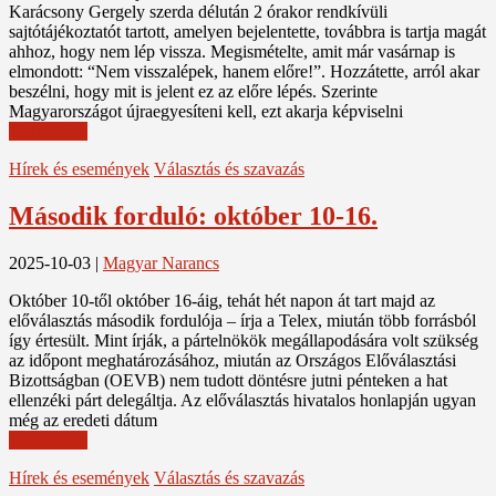
Karácsony Gergely szerda délután 2 órakor rendkívüli
sajtótájékoztatót tartott, amelyen bejelentette, továbbra is tartja magát
ahhoz, hogy nem lép vissza. Megismételte, amit már vasárnap is
elmondott: “Nem visszalépek, hanem előre!”. Hozzátette, arról akar
beszélni, hogy mit is jelent ez az előre lépés. Szerinte
Magyarországot újraegyesíteni kell, ezt akarja képviselni
Read More
Hírek és események
Választás és szavazás
Második forduló: október 10-16.
2025-10-03
|
Magyar Narancs
Október 10-től október 16-áig, tehát hét napon át tart majd az
előválasztás második fordulója – írja a Telex, miután több forrásból
így értesült. Mint írják, a pártelnökök megállapodására volt szükség
az időpont meghatározásához, miután az Országos Előválasztási
Bizottságban (OEVB) nem tudott döntésre jutni pénteken a hat
ellenzéki párt delegáltja. Az előválasztás hivatalos honlapján ugyan
még az eredeti dátum
Read More
Hírek és események
Választás és szavazás