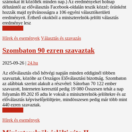
számokat itt közölték minden nap.) Az eredményeket holnap
délutántól az előválasztás Facebook-oldalán teszik közzé; óránként
hozzák majd nyilvánosságra a 106 egyéni választókerületi
eredményeit. Érthető okokból a miniszterelnök-jelölti választás
eredménye lesz
Read More
Hírek és események
Választás és szavazás
Szombaton 90 ezren szavaztak
2025-09-26
|
24.hu
Az előválasztás első hétvégi napján minden eddiginél többen
szavaztak, közölte az Országos Előválasztási bizottság. Szombaton
az alábbiak szerint alakult a részvétel: Sátorban 70 122 ember
szavazott, Interneten keresztül pedig 19 080 Összesen tehát a nap
folyamán 89.202 fő adta le voksát a miniszterelnök-jelöltekre és az
előválasztás képviselőjelöltjeire, mindösszesen pedig már több mint
440 ezren szavaztak.
Read More
Hírek és események