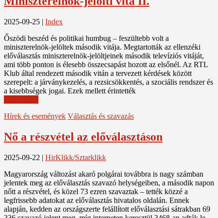
Miniszterelnök-jelölti vita II.
2025-09-25
|
Index
Őszödi beszéd és politikai humbug – feszültebb volt a
miniszterelnök-jelöltek második vitája. Megtartották az ellenzéki
előválasztás miniszterelnök-jelöltjeinek második televíziós vitáját,
ami több ponton is élesebb összecsapást hozott az elsőnél. Az RTL
Klub által rendezett második vitán a tervezett kérdések között
szerepelt: a járványkezelés, a rezsicsökkentés, a szociális rendszer és
a kisebbségek jogai. Ezek mellett érintették
Read More
Hírek és események
Választás és szavazás
Nő a részvétel az előválasztáson
2025-09-22
|
HirKlikk/Sztarklikk
Magyarország változást akaró polgárai továbbra is nagy számban
jelentek meg az előválasztás szavazó helységeiben, a második napon
nőtt a részvétel, és közel 73 ezren szavaztak – tették közzé a
legfrissebb adatokat az előválasztás hivatalos oldalán. Ennek
alapján, kedden az országszerte felállított előválasztási sátrakban 69
336 szavazó jelent meg, míg interneten keresztül 3468-an adták le