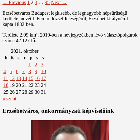
← Previous
1
2
3
…
95
Next →
Erzsébetváros Budapest legkisebb, de legnagyobb népsűrűségű
kerülete, nevét I. Ferenc József feleségéről, Erzsébet királynéról
kapta 1882-ben.
Területe 2,09 km², 2019-ben a névjegyzékben lévő választópolgárok
száma 42 127 fő.
2021. október
h
K
s
c
p
s
v
1
2
3
4
5
6
7
8
9
10
11
12
13
14
15
16
17
18
19
20
21
22
23
24
25
26
27
28
29
30
31
« szept
Erzsébetváros, önkormányzati képviselőink