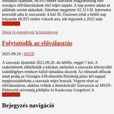
felülmúló számban, 66.955 ember szavazott Magyarország első
országos előválasztásának első teljes napján. A nap pontos adatai az
alábbiak szerint alakultak: Sátorban megjelent: 62.313 fő. Interneten
keresztül adta le szavazatát: 4.642 fő. Összesen tehát a hétfői nap
folyamán 66.955 ember voksolt arra, kik legyenek a 2022 után
Read More
Hírek és események
Közlemények
Folytatódik az előválasztás
2025-09-20
|
MSZP
A szavazás újraindul 2021.09.20.-án hétfőn, reggel 7-kor. A
szakemberek elhárították a károkat, melyeket a szavazást lebonyolító
számítógépes rendszer külső támadása okozott. Az elmaradt időszak
miatt pedig az Országos Előválasztási Bizottság plusz két nappal
meghosszabbította a szavazás teljes hosszát. Vegyen részt az
előválasztáson, alakítsa velünk a demokráciát! Szavazzon az MSZP-
Párbeszéd szövetség jelöltjére és Karácsony Gergelyre! A
Read More
Bejegyzés navigáció