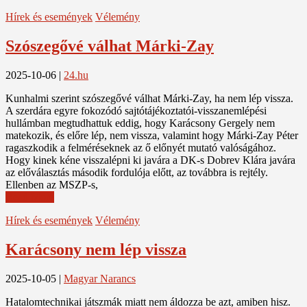
Hírek és események
Vélemény
Szószegővé válhat Márki-Zay
2025-10-06
|
24.hu
Kunhalmi szerint szószegővé válhat Márki-Zay, ha nem lép vissza.
A szerdára egyre fokozódó sajtótájékoztatói-visszanemlépési
hullámban megtudhattuk eddig, hogy Karácsony Gergely nem
matekozik, és előre lép, nem vissza, valamint hogy Márki-Zay Péter
ragaszkodik a felméréseknek az ő előnyét mutató valóságához.
Hogy kinek kéne visszalépni ki javára a DK-s Dobrev Klára javára
az előválasztás második fordulója előtt, az továbbra is rejtély.
Ellenben az MSZP-s,
Read More
Hírek és események
Vélemény
Karácsony nem lép vissza
2025-10-05
|
Magyar Narancs
Hatalomtechnikai játszmák miatt nem áldozza be azt, amiben hisz.