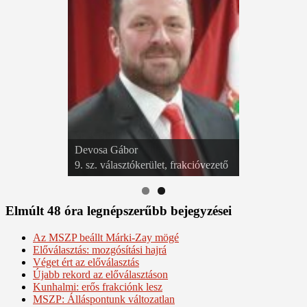
Devosa Gábor
9. sz. választókerület, frakcióvezető
Elmúlt 48 óra legnépszerűbb bejegyzései
Az MSZP beállt Márki-Zay mögé
Előválasztás: mozgósítási hajrá
Véget ért az előválasztás
Újabb rekord az előválasztáson
Kunhalmi: erős frakciónk lesz
MSZP: Álláspontunk változatlan