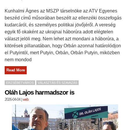
Kunhalmi Ágnes az MSZP társelnöke az ATV Egyenes
beszéd című műsorában beszélt az ellenzéki összefogás
kudarcáról, és személyes politikai jövőjéről. A vereség
egyik fő okaként az ukrajnai háborúra adott elégtelen
választ jelöli meg. Nem lehet azt mondani a háborúra, a
kitörések pillanatában, hogy Orbán azonnal határolódjon
el Putyintól, mert Putyin, Orbán, Orbán Putyin, miközben
nem mondod
Read More
ERZSÉBETVÁROS
VÁLASZTÁS ÉS SZAVAZÁS
Oláh Lajos harmadszor is
2026-04-04
|
web