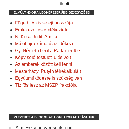
ELMÚLT 48 ÓRA LEGNÉPSZERŰBB BEJEGYZÉSEI
Fügedi: A kis selejt bosszúja
Emlékezni és emlékeztetni
N. Kósa Judit: Ami jár
Mától újra kiírható az időközi
Gy. Németh beül a Parlamentbe
Képviselő-testületi ülés volt
Az emberek között kell lenni!
Mesterházy: Putyin félrekalkulált
Együttműködésre is szükség van
Tíz fős lesz az MSZP frakciója
MI EZEKET A BLOGOKAT, HONLAPOKAT AJÁNLJUK
A mi Erzsébetvárosunk blog