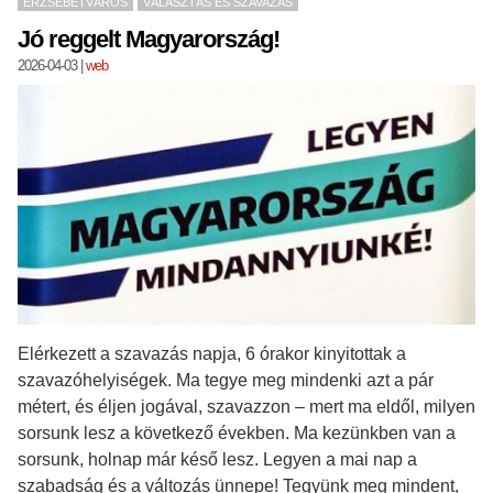
ERZSÉBETVÁROS
VÁLASZTÁS ÉS SZAVAZÁS
Jó reggelt Magyarország!
2026-04-03
|
web
Elérkezett a szavazás napja, 6 órakor kinyitottak a
szavazóhelyiségek. Ma tegye meg mindenki azt a pár
métert, és éljen jogával, szavazzon – mert ma eldől, milyen
sorsunk lesz a következő években. Ma kezünkben van a
sorsunk, holnap már késő lesz. Legyen a mai nap a
szabadság és a változás ünnepe! Tegyünk meg mindent,