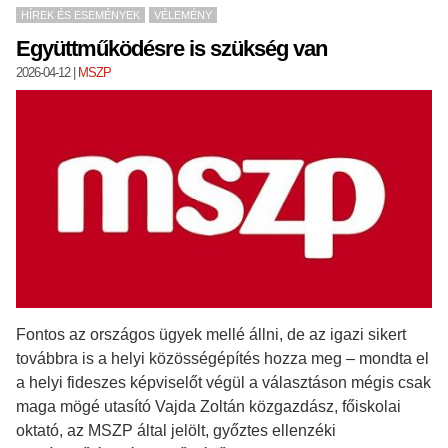
HÍREK ÉS ESEMÉNYEK
VÉLEMÉNY
Együttműködésre is szükség van
2026-04-12
|
MSZP
Fontos az országos ügyek mellé állni, de az igazi sikert
továbbra is a helyi közösségépítés hozza meg – mondta el
a helyi fideszes képviselőt végül a választáson mégis csak
maga mögé utasító Vajda Zoltán közgazdász, főiskolai
oktató, az MSZP által jelölt, győztes ellenzéki