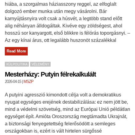
hiába, a szorgalmas háziasszony reggel, az elfoglalt
dolgozó ember munka után megy vásárolni. Bár
karnyújtásnyira volt csak a húsvét, a legtöbb stand előtt
alig néhányan álldogáltak. Kivéve egy zöldségest, ahol
hosszú sor kanyargott, első blikkre is félórás toporgásnyi. –
Az egy kínai árus, ott legalább huszonöt százalékkal
Read More
KÜLPOLITIKA
VÉLEMÉNY
Mesterházy: Putyin félrekalkulált
2026-04-15
|
MSZP
A putyini agresszió kimondott célja volt a demokratikus
nyugat egységes erejének destabilizálása: ez nem jött be,
mind a védelmi szövetség, mind az Európai Unió példátlan
egységet épít. Amióta Oroszország megtámadta Ukrajnát,
a biztonsági fenyegetettség felerősödött a semleges
országokban is, ezért is vált hirtelen sürgőssé