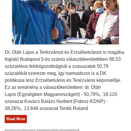
Dr. Oláh Lajos a Terézvárost és Erzsébetvárost is magába
foglaló Budapest 5-ös számú választókerületében 98,53
százalékos feldolgozottságnál a szavazatok 50,79
százalékát szerezte meg, így harmadszor is a DK
politikusa lesz Erzsébetváros és Terézváros képviselője.
Ez az eredmény a választókerületben: dr. Oláh
Lajos (Egységben Magyarországért) - 50,79%, 18.120
szavazat Kovács Balázs Norbert (Fidesz-KDNP) -
38,26%, 13.648 szavazat Terdik Roland
Read More