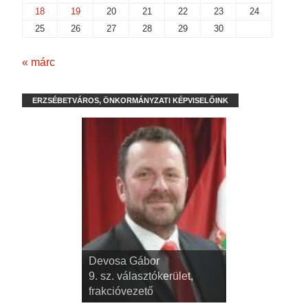
18
19
20
21
22
23
24
25
26
27
28
29
30
« márc
ERZSÉBETVÁROS, ÖNKORMÁNYZATI KÉPVISELŐINK
dr. Kispál Tibor
Devosa Gábor
3. sz. választókerület,
9. sz. választókerület,
alpolgármester
frakcióvezető