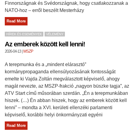
Finnországnak és Svédországnak, hogy csatlakozzanak a
NATO-hoz – erről beszélt Mesterházy
Read More
HÍREK ÉS ESEMÉNYEK
VÉLEMÉNY
Az emberek között kell lenni!
2026-04-13
|
MSZP
A terepmunka és a „mindent elárasztó”
kormánypropaganda ellensúlyozásának fontosságát
emelte ki Vajda Zoltán megválasztott képviselő, ahogy
magát nevezte, az MSZP-frakció „nagyon büszke tagja”, az
ATV Start című műsorában szerdán. „Én a terepmunkában
hiszek. (…) Én abban hiszek, hogy az emberek között kell
lenni” – mondta a XVI. kerületi ellenzéki parlamenti
képviselő, korábbi helyi önkormányzati egyéni
Read More