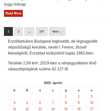
hogy holnap
Read More
1
2
…
137
Next →
Erzsébetváros Budapest legkisebb, de legnagyobb
népsűrűségű kerülete, nevét I. Ferenc József
feleségéről, Erzsébet királynéról kapta 1882-ben.
Területe 2,09 km², 2019-ben a névjegyzékben lévő
választópolgárok száma 42 127 fő.
2022. április
h
K
s
c
p
s
v
1
2
3
4
5
6
7
8
9
10
11
12
13
14
15
16
17