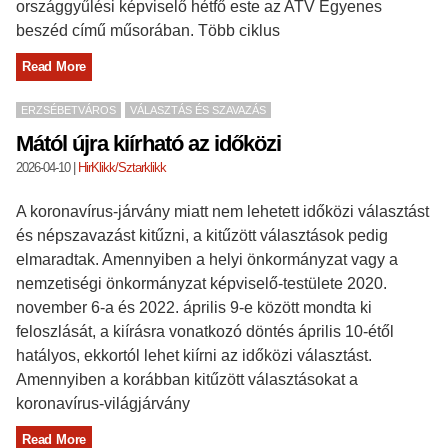
országgyűlési képviselő hétfő este az ATV Egyenes
beszéd című műsorában. Több ciklus
Read More
ERZSÉBETVÁROS
VÁLASZTÁS ÉS SZAVAZÁS
Mától újra kiírható az időközi
2026-04-10
|
HirKlikk/Sztarklikk
A koronavírus-járvány miatt nem lehetett időközi választást
és népszavazást kitűzni, a kitűzött választások pedig
elmaradtak. Amennyiben a helyi önkormányzat vagy a
nemzetiségi önkormányzat képviselő-testülete 2020.
november 6-a és 2022. április 9-e között mondta ki
feloszlását, a kiírásra vonatkozó döntés április 10-étől
hatályos, ekkortól lehet kiírni az időközi választást.
Amennyiben a korábban kitűzött választásokat a
koronavírus-világjárvány
Read More