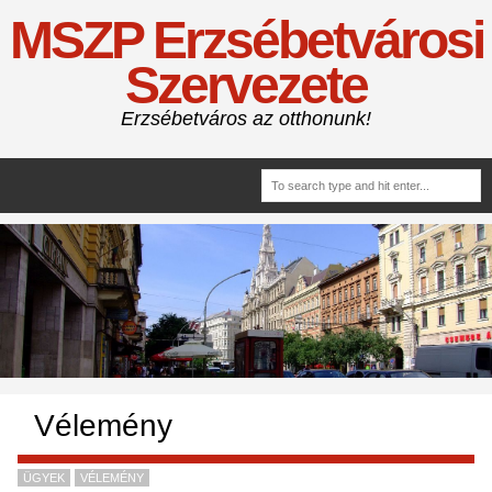
MSZP Erzsébetvárosi
Szervezete
Erzsébetváros az otthonunk!
Vélemény
ÜGYEK
VÉLEMÉNY