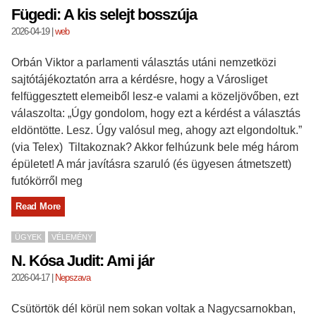
Fügedi: A kis selejt bosszúja
2026-04-19
|
web
Orbán Viktor a parlamenti választás utáni nemzetközi
sajtótájékoztatón arra a kérdésre, hogy a Városliget
felfüggesztett elemeiből lesz-e valami a közeljövőben, ezt
válaszolta: „Úgy gondolom, hogy ezt a kérdést a választás
eldöntötte. Lesz. Úgy valósul meg, ahogy azt elgondoltuk.”
(via Telex) Tiltakoznak? Akkor felhúzunk bele még három
épületet! A már javításra szaruló (és ügyesen átmetszett)
futókörről meg
Read More
ÜGYEK
VÉLEMÉNY
N. Kósa Judit: Ami jár
2026-04-17
|
Nepszava
Csütörtök dél körül nem sokan voltak a Nagycsarnokban,