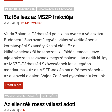
HÍREK ÉS ESEMÉNYEK
VÁLASZTÁS ÉS SZAVAZÁS
Tíz fős lesz az MSZP frakciója
2026-04-09
|
HirKlikk/Sztarklikk
Vajda Zoltán, a Párbeszéd politikusa nyerte a választást
Budapest 13-as számú egyéni választókerületében a
kormánypárti Szatmáry Kristóf előtt. Ez a
külképviseletekről hazahozott, külföldön leadott illetve
átjelentkezett szavazatok megszámolása után derült ki. Így
az MSZP-Párbeszéd Szövetségnek lett a legtöbb
mandátuma – tíz az MSZP-nek és hat a Párbeszédnek –
az ellenzéki oldalon. Vajda Zoltántól gyorsinterjút kértünk.
Read More
VÁLASZTÁS ÉS SZAVAZÁS
VÉLEMÉNY
Az ellenzék rossz választ adott
2026-04-08
|
24.hu