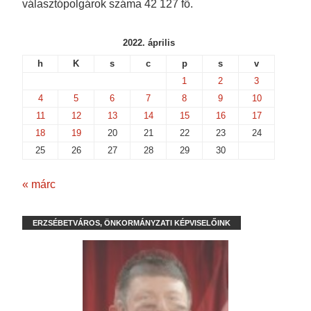
választópolgárok száma 42 127 fő.
2022. április
h
K
s
c
p
s
v
1
2
3
4
5
6
7
8
9
10
11
12
13
14
15
16
17
18
19
20
21
22
23
24
25
26
27
28
29
30
« márc
ERZSÉBETVÁROS, ÖNKORMÁNYZATI KÉPVISELŐINK