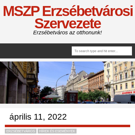
MSZP Erzsébetvárosi
Szervezete
Erzsébetváros az otthonunk!
április 11, 2022
ERZSÉBETVÁROS
HÍREK ÉS ESEMÉNYEK