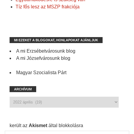
Tíz fős lesz az MSZP frakciója
MI EZEKET A BLOGOKAT, HONLAPOKAT AJÁNLJUK
A mi Erzsébetvárosunk blog
A mi Józsefvárosunk blog
Magyar Szocialista Párt
ARCHÍVUM
1 172 spam
került az
Akismet
által blokkolásra