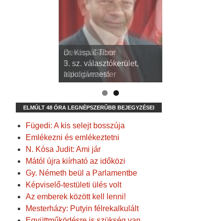
dr. Kispál Tibor
Devosa Gábor
3. sz. választókerület,
9. sz. választókerület,
alpolgármester
frakcióvezető
ELMÚLT 48 ÓRA LEGNÉPSZERŰBB BEJEGYZÉSEI
Fügedi: A kis selejt bosszúja
Emlékezni és emlékeztetni
N. Kósa Judit: Ami jár
Mától újra kiírható az időközi
Gy. Németh beül a Parlamentbe
Képviselő-testületi ülés volt
Az emberek között kell lenni!
Mesterházy: Putyin félrekalkulált
Együttműködésre is szükség van