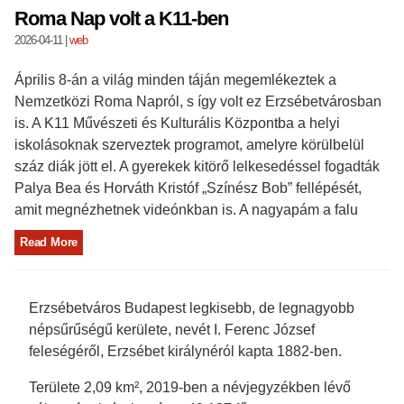
Roma Nap volt a K11-ben
2026-04-11
|
web
Április 8-án a világ minden táján megemlékeztek a
Nemzetközi Roma Napról, s így volt ez Erzsébetvárosban
is. A K11 Művészeti és Kulturális Központba a helyi
iskolásoknak szerveztek programot, amelyre körülbelül
száz diák jött el. A gyerekek kitörő lelkesedéssel fogadták
Palya Bea és Horváth Kristóf „Színész Bob” fellépését,
amit megnézhetnek videónkban is. A nagyapám a falu
Read More
Erzsébetváros Budapest legkisebb, de legnagyobb
népsűrűségű kerülete, nevét I. Ferenc József
feleségéről, Erzsébet királynéról kapta 1882-ben.
Területe 2,09 km², 2019-ben a névjegyzékben lévő