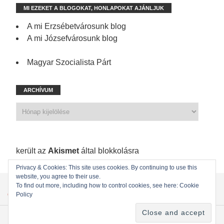
MI EZEKET A BLOGOKAT, HONLAPOKAT AJÁNLJUK
A mi Erzsébetvárosunk blog
A mi Józsefvárosunk blog
Magyar Szocialista Párt
ARCHÍVUM
1 171 spam
került az
Akismet
által blokkolásra
Privacy & Cookies: This site uses cookies. By continuing to use this
website, you agree to their use.
KEZDŐLAP
ÖNKORMÁNYZATI KÉPVISELŐINK
To find out more, including how to control cookies, see here: Cookie
Policy
ÖNKORMÁNYZAT
KAPCSOLAT
Copyright © 2022
MSZP Erzsébetvárosi Szervezete
. Powered by WordPress