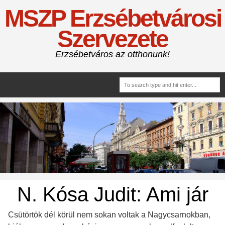
MSZP Erzsébetvárosi
Szervezete
Erzsébetváros az otthonunk!
N. Kósa Judit: Ami jár
Csütörtök dél körül nem sokan voltak a Nagycsarnokban,