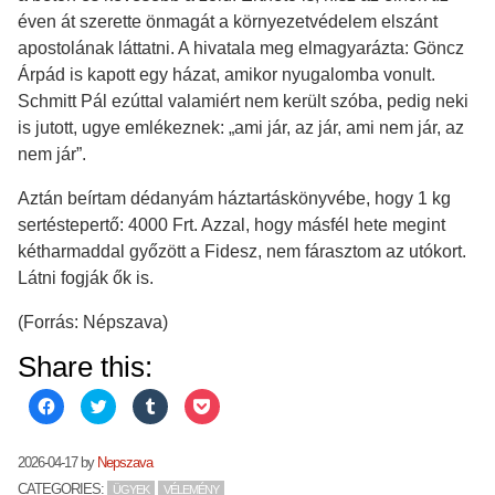
éven át szerette önmagát a környezetvédelem elszánt
apostolának láttatni. A hivatala meg elmagyarázta: Göncz
Árpád is kapott egy házat, amikor nyugalomba vonult.
Schmitt Pál ezúttal valamiért nem került szóba, pedig neki
is jutott, ugye emlékeznek: „ami jár, az jár, ami nem jár, az
nem jár”.
Aztán beírtam dédanyám háztartáskönyvébe, hogy 1 kg
sertéstepertő: 4000 Frt. Azzal, hogy másfél hete megint
kétharmaddal győzött a Fidesz, nem fárasztom az utókort.
Látni fogják ők is.
(Forrás: Népszava)
Share this:
C
C
C
C
l
l
l
l
i
i
i
i
c
c
c
c
k
k
k
k
2026-04-17
by
Nepszava
t
t
t
t
o
o
o
o
CATEGORIES:
ÜGYEK
VÉLEMÉNY