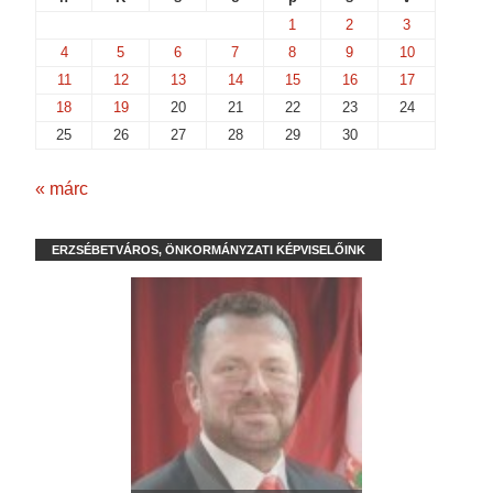
1
2
3
4
5
6
7
8
9
10
11
12
13
14
15
16
17
18
19
20
21
22
23
24
25
26
27
28
29
30
« márc
ERZSÉBETVÁROS, ÖNKORMÁNYZATI KÉPVISELŐINK