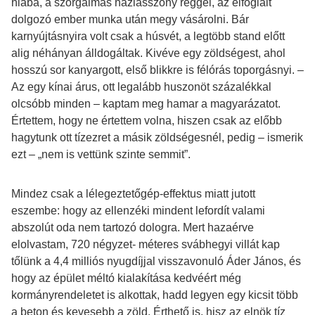
hiába, a szorgalmas háziasszony reggel, az elfoglalt
dolgozó ember munka után megy vásárolni. Bár
karnyújtásnyira volt csak a húsvét, a legtöbb stand előtt
alig néhányan álldogáltak. Kivéve egy zöldségest, ahol
hosszú sor kanyargott, első blikkre is félórás toporgásnyi. –
Az egy kínai árus, ott legalább huszonöt százalékkal
olcsóbb minden – kaptam meg hamar a magyarázatot.
Értettem, hogy ne értettem volna, hiszen csak az előbb
hagytunk ott tízezret a másik zöldségesnél, pedig – ismerik
ezt – „nem is vettünk szinte semmit”.
Mindez csak a lélegeztetőgép-effektus miatt jutott
eszembe: hogy az ellenzéki mindent lefordít valami
abszolút oda nem tartozó dologra. Mert hazaérve
elolvastam, 720 négyzet- méteres svábhegyi villát kap
tőlünk a 4,4 milliós nyugdíjjal visszavonuló Áder János, és
hogy az épület méltó kialakítása kedvéért még
kormányrendeletet is alkottak, hadd legyen egy kicsit több
a beton és kevesebb a zöld. Érthető is, hisz az elnök tíz