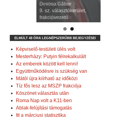
dr. Kispál Tibor
Devosa Gábor
3. sz. választókerület,
9. sz. választókerület,
alpolgármester
frakcióvezető
ELMÚLT 48 ÓRA LEGNÉPSZERŰBB BEJEGYZÉSEI
Képviselő-testületi ülés volt
Mesterházy: Putyin félrekalkulált
Az emberek között kell lenni!
Együttműködésre is szükség van
Mától újra kiírható az időközi
Tíz fős lesz az MSZP frakciója
Köszönet választás után
Roma Nap volt a K11-ben
Ablak-felújítási támogatás
Itt a márciusi statisztika