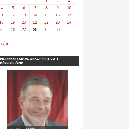
1
2
3
4
5
6
7
8
9
10
11
12
13
14
15
16
17
18
19
20
21
22
23
24
25
26
27
28
29
30
 márc
ERZSÉBETVÁROS, ÖNKORMÁNYZATI
KÉPVISELŐINK