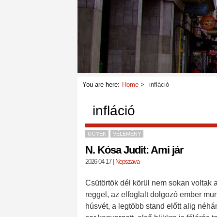
You are here:
Home
infláció
infláció
ÜGYEK
VÉLEMÉNY
N. Kósa Judit: Ami jár
2026-04-17
|
Nepszava
Csütörtök dél körül nem sokan voltak
reggel, az elfoglalt dolgozó ember mun
húsvét, a legtöbb stand előtt alig néh