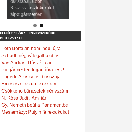
dr. Kispál Tibor
Devosa Gábor
3. sz. választókerület,
9. sz. választókerület,
alpolgármester
frakcióvezető
ELMÚLT 48 ÓRA LEGNÉPSZERŰBB
BEJEGYZÉSEI
Tóth Bertalan nem indul újra
Schadl még válogathatott is
Vas András: Húsvét után
Polgármesteri fogadóóra lesz!
Fügedi: A kis selejt bosszúja
Emlékezni és emlékeztetni
Csökkenő bűncselekményszám
N. Kósa Judit: Ami jár
Gy. Németh beül a Parlamentbe
Mesterházy: Putyin félrekalkulált