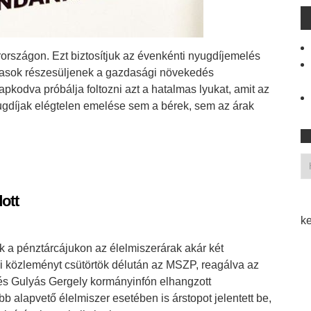
országon. Ezt biztosítjuk az évenkénti nyugdíjemelés
íjasok részesüljenek a gazdasági növekedés
kodva próbálja foltozni azt a hatalmas lyukat, amit az
nyugdíjak elégtelen emelése sem a bérek, sem az árak
ott
ke
k a pénztárcájukon az élelmiszerárak akár két
i közleményt csütörtök délután az MSZP, reagálva az
a és Gulyás Gergely kormányinfón elhangzott
bb alapvető élelmiszer esetében is árstopot jelentett be,