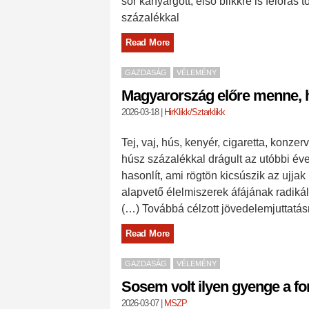
sor kanyargott, első blikkre is félórás 
százalékkal
Read More
GAZDASÁG
VÉLEMÉNY
Magyarország előre menne,
2026-03-18
|
HirKlikk/Sztarklikk
Tej, vaj, hús, kenyér, cigaretta, konze
húsz százalékkal drágult az utóbbi évek
hasonlít, ami rögtön kicsúszik az ujja
alapvető élelmiszerek áfájának radiká
(…) Továbbá célzott jövedelemjuttatás
Read More
GAZDASÁG
VÉLEMÉNY
Sosem volt ilyen gyenge a for
2026-03-07
|
MSZP