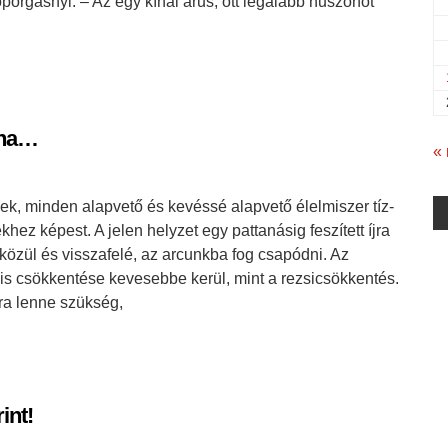
toporgásnyi. – Az egy kínai árus, ott legalább huszonöt
 ha…
«
rvek, minden alapvető és kevéssé alapvető élelmiszer tíz-
hez képest. A jelen helyzet egy pattanásig feszített íjra
k közül és visszafelé, az arcunkba fog csapódni. Az
lis csökkentése kevesebbe kerül, mint a rezsicsökkentés.
ra lenne szükség,
int!