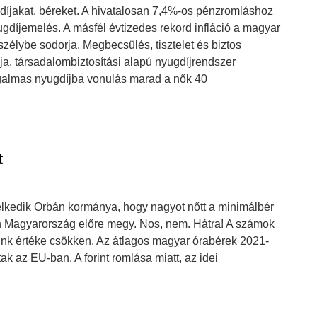
yugdíjakat, béreket. A hivatalosan 7,4%-os pénzromláshoz
díjemelés. A másfél évtizedes rekord infláció a magyar
zélybe sodorja. Megbecsülés, tisztelet és biztos
a. társadalombiztosítási alapú nyugdíjrendszer
galmas nyugdíjba vonulás marad a nők 40
t
élkedik Orbán kormánya, hogy nagyot nőtt a minimálbér
án Magyarország előre megy. Nos, nem. Hátra! A számok
ünk értéke csökken. Az átlagos magyar órabérek 2021-
k az EU-ban. A forint romlása miatt, az idei