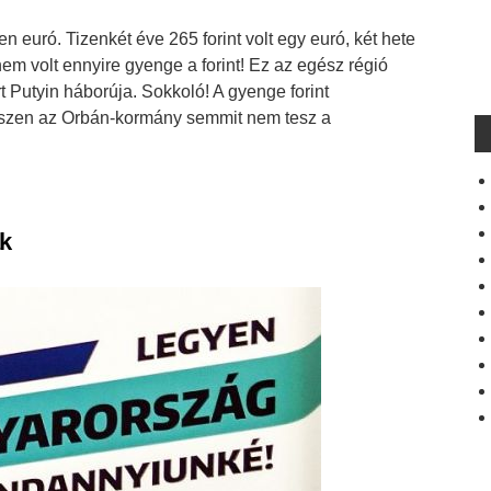
en euró. Tizenkét éve 265 forint volt egy euró, két hete
em volt ennyire gyenge a forint! Ez az egész régió
 Putyin háborúja. Sokkoló! A gyenge forint
iszen az Orbán-kormány semmit nem tesz a
ak