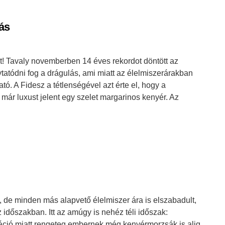
lás
át! Tavaly novemberben 14 éves rekordot döntött az
olytatódni fog a drágulás, ami miatt az élelmiszerárakban
ó. A Fidesz a tétlenségével azt érte el, hogy a
ár luxust jelent egy szelet margarinos kenyér. Az
t, de minden más alapvető élelmiszer ára is elszabadult,
időszakban. Itt az amúgy is nehéz téli időszak:
fláció miatt rengeteg embernek még kenyérmorzsák is alig