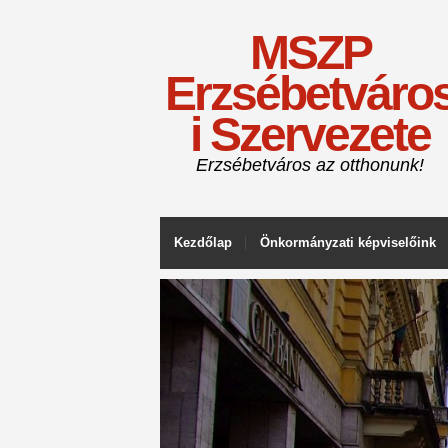
MSZP
Erzsébetváro
i Szervezete
Erzsébetváros az otthonunk!
Kezdőlap
Önkormányzati képviselőink