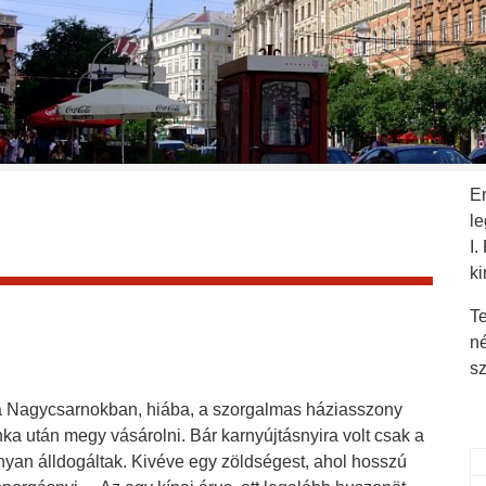
E
l
I.
ki
Te
n
s
 a Nagycsarnokban, hiába, a szorgalmas háziasszony
ka után megy vásárolni. Bár karnyújtásnyira volt csak a
ányan álldogáltak. Kivéve egy zöldségest, ahol hosszú