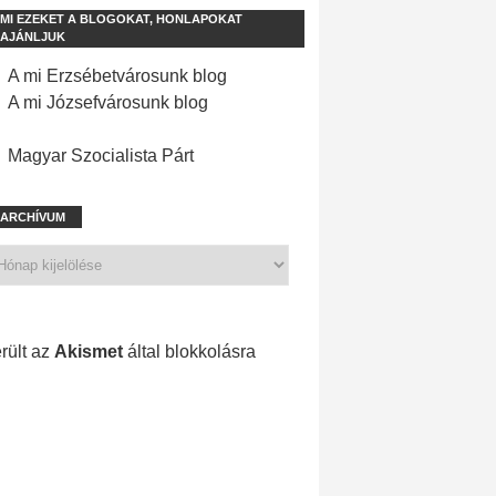
MI EZEKET A BLOGOKAT, HONLAPOKAT
AJÁNLJUK
A mi Erzsébetvárosunk blog
A mi Józsefvárosunk blog
Magyar Szocialista Párt
ARCHÍVUM
1 173 spam
rült az
Akismet
által blokkolásra