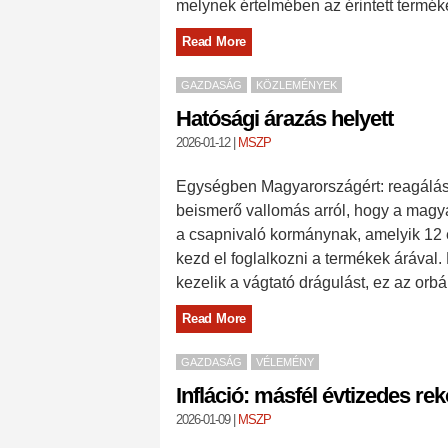
melynek értelmében az érintett terméke
Read More
GAZDASÁG
KÖZLEMÉNYEK
Hatósági árazás helyett
2026-01-12
|
MSZP
Egységben Magyarországért: reagálás 
beismerő vallomás arról, hogy a magy
a csapnivaló kormánynak, amelyik 12
kezd el foglalkozni a termékek árával.
kezelik a vágtató drágulást, ez az orb
Read More
GAZDASÁG
VÉLEMÉNY
Infláció: másfél évtizedes re
2026-01-09
|
MSZP