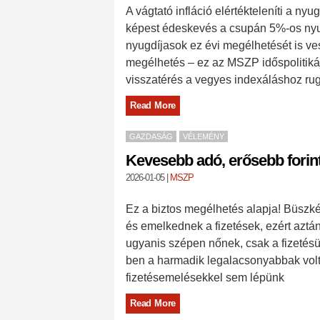
A vágtató infláció elértékteleníti a n
képest édeskevés a csupán 5%-os nyug
nyugdíjasok ez évi megélhetését is ves
megélhetés – ez az MSZP időspolitikáj
visszatérés a vegyes indexáláshoz ru
Read More
GAZDASÁG
VÉLEMÉNY
Kevesebb adó, erősebb forin
2026-01-05
|
MSZP
Ez a biztos megélhetés alapja! Büszk
és emelkednek a fizetések, ezért azt
ugyanis szépen nőnek, csak a fizetés
ben a harmadik legalacsonyabbak volta
fizetésemelésekkel sem lépünk
Read More