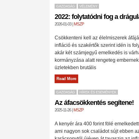
GAZDASÁG
VÉLEMÉNY
2022: folytatódni fog a drágu
2026-01-03
|
MSZP
Csökkenteni kell az élelmiszerek áfáj
infláció és szakértők szerint idén is f
akár két számjegyű emelkedés is várhat
kormányzása alatt rengeteg embernek m
üzletekben brutális
Read More
GAZDASÁG
HÍREK ÉS ESEMÉNYEK
Az áfacsökkentés segítene!
2025-11-26
|
MSZP
A kenyér ára 400 forint fölé emelkedet
ami nagyon sok családot sújt ebben az 
karácsonytól újéven át tavaszig az in