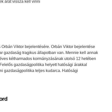
k árát vissza kell vinni
Orbán Viktor bejelentésére. Orbán Viktor bejelentése
ar gazdaság tragikus állapotban van. Mennie kell annak
 éves kétharmados kormányzásának utolsó 12 hetében
 Felelős gazdaságpolitika helyett hatósági árakkal
áni gazdaságpolitika teljes kudarca. Hatósági
kord