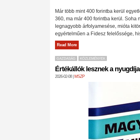
Már több mint 400 forintba kerül egyetl
360, ma már 400 forintba kerül. Soha n
legnagyobb árfolyamesése, mióta kitört
egyértelműen a Fidesz felelőssége, h
Read More
GAZDASÁG
KÖZLEMÉNYEK
Értékállók lesznek a nyugdíj
2026-02-08
|
MSZP