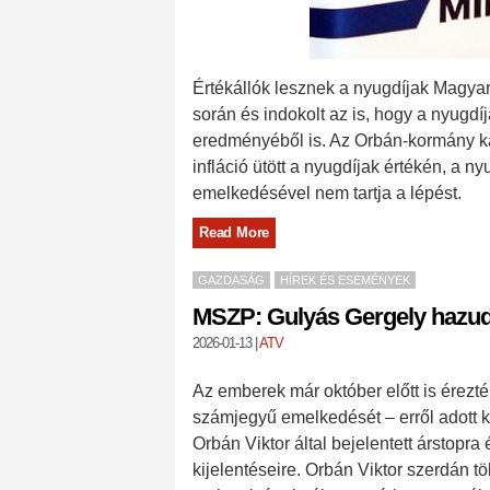
Értékállók lesznek a nyugdíjak Magyar
során és indokolt az is, hogy a nyugd
eredményéből is. Az Orbán-kormány kap
infláció ütött a nyugdíjak értékén, a 
emelkedésével nem tartja a lépést.
Read More
GAZDASÁG
HÍREK ÉS ESEMÉNYEK
MSZP: Gulyás Gergely hazud
2026-01-13
|
ATV
Az emberek már október előtt is érezté
számjegyű emelkedését – erről adott k
Orbán Viktor által bejelentett árstopr
kijelentéseire. Orbán Viktor szerdán tö