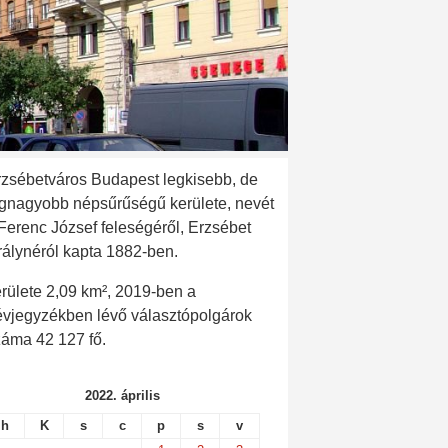
rzsébetváros Budapest legkisebb, de
egnagyobb népsűrűségű kerülete, nevét
 Ferenc József feleségéről, Erzsébet
rálynéról kapta 1882-ben.
rülete 2,09 km², 2019-ben a
évjegyzékben lévő választópolgárok
záma 42 127 fő.
2022. április
h
K
s
c
p
s
v