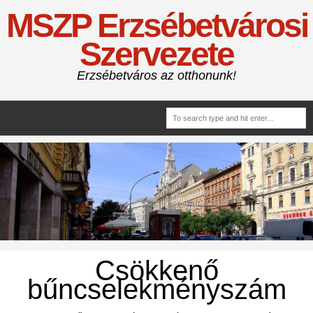
MSZP Erzsébetvárosi
Szervezete
Erzsébetváros az otthonunk!
Csökkenő
bűncselekményszám