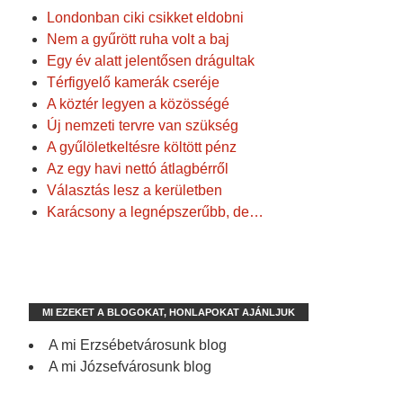
Londonban ciki csikket eldobni
Nem a gyűrött ruha volt a baj
Egy év alatt jelentősen drágultak
Térfigyelő kamerák cseréje
A köztér legyen a közösségé
Új nemzeti tervre van szükség
A gyűlöletkeltésre költött pénz
Az egy havi nettó átlagbérről
Választás lesz a kerületben
Karácsony a legnépszerűbb, de…
MI EZEKET A BLOGOKAT, HONLAPOKAT AJÁNLJUK
A mi Erzsébetvárosunk blog
A mi Józsefvárosunk blog