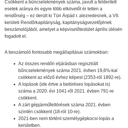
Csökkent a bűncselekmények száma, javult a felderített
esetek aránya és egyre több elkövetőt ér tetten a
rendőrség – ez derült ki Türi Árpád r. alezredesnek, a VII.
kerületi Rendőrkapitányság, kapitányságvezetőjének
beszámolójából, amelyet a képviselőtestület április ülésén
fogadott el.
A beszámoló fontosabb megállapításai számokban:
Az összes rendőri eljárásban regisztrált
bűncselekmények száma 2021. évben 19,6%-kal
csökkent az előző évhez képest (2353-ról 1892-re).
A lopások (ide értve a betöréses lopásokat is)
száma a 2020. évi 1041-ről 2021. évben 791-re
csökkent.
A zárt gépjárműfeltörések száma 2021. évben
szintén csökkent (18-ról 10-re).
2021-ben nem történt személygépkocsi-lopás a
kerületben.