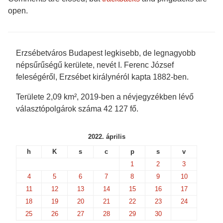
O
p
e
e
p
e
n
n
open.
e
n
s
s
n
s
i
i
s
i
n
n
i
n
n
n
n
n
e
e
n
e
w
w
e
w
w
w
Erzsébetváros Budapest legkisebb, de legnagyobb
w
w
i
i
w
i
n
n
népsűrűségű kerülete, nevét I. Ferenc József
i
n
d
d
n
d
o
o
feleségéről, Erzsébet királynéról kapta 1882-ben.
d
o
w
w
o
w
)
)
w
)
Területe 2,09 km², 2019-ben a névjegyzékben lévő
)
választópolgárok száma 42 127 fő.
2022. április
h
K
s
c
p
s
v
1
2
3
4
5
6
7
8
9
10
11
12
13
14
15
16
17
18
19
20
21
22
23
24
25
26
27
28
29
30