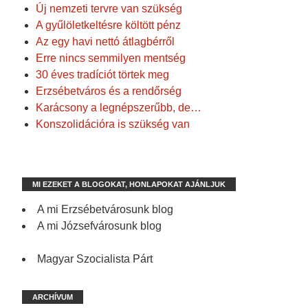
Új nemzeti tervre van szükség
A gyűlöletkeltésre költött pénz
Az egy havi nettó átlagbérről
Erre nincs semmilyen mentség
30 éves tradíciót törtek meg
Erzsébetváros és a rendőrség
Karácsony a legnépszerűbb, de…
Konszolidációra is szükség van
MI EZEKET A BLOGOKAT, HONLAPOKAT AJÁNLJUK
A mi Erzsébetvárosunk blog
A mi Józsefvárosunk blog
Magyar Szocialista Párt
ARCHÍVUM