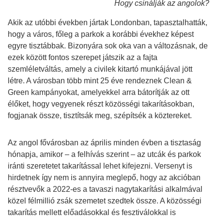
Hogy csinálják az angolok?
Akik az utóbbi években jártak Londonban, tapasztalhatták,
hogy a város, főleg a parkok a korábbi évekhez képest
egyre tisztábbak. Bizonyára sok oka van a változásnak, de
ezek között fontos szerepet játszik az a fajta
szemléletváltás, amely a civilek kitartó munkájával jött
létre. A városban több mint 25 éve rendeznek Clean &
Green kampányokat, amelyekkel arra bátorítják az ott
élőket, hogy vegyenek részt közösségi takarításokban,
fogjanak össze, tisztítsák meg, szépítsék a köztereket.
Az angol fővárosban az április minden évben a tisztaság
hónapja, amikor – a felhívás szerint – az utcák és parkok
iránti szeretetet takarítással lehet kifejezni. Versenyt is
hirdetnek így nem is annyira meglepő, hogy az akcióban
résztvevők a 2022-es a tavaszi nagytakarítási alkalmával
közel félmillió zsák szemetet szedtek össze. A közösségi
takarítás mellett előadásokkal és fesztiválokkal is