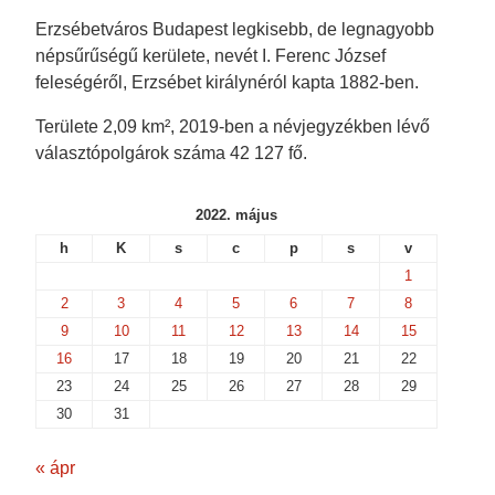
i
n
n
n
n
n
e
e
Erzsébetváros Budapest legkisebb, de legnagyobb
n
e
w
w
e
w
w
w
népsűrűségű kerülete, nevét I. Ferenc József
w
w
i
i
w
i
n
n
feleségéről, Erzsébet királynéról kapta 1882-ben.
i
n
d
d
n
d
o
o
d
o
w
w
Területe 2,09 km², 2019-ben a névjegyzékben lévő
o
w
)
)
w
)
választópolgárok száma 42 127 fő.
)
2022. május
h
K
s
c
p
s
v
1
2
3
4
5
6
7
8
9
10
11
12
13
14
15
16
17
18
19
20
21
22
23
24
25
26
27
28
29
30
31
« ápr