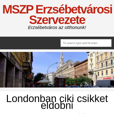
MSZP Erzsébetvárosi
Szervezete
Erzsébetváros az otthonunk!
Londonban ciki csikket
eldobni