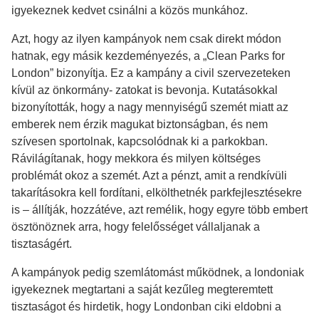
igyekeznek kedvet csinálni a közös munkához.
Azt, hogy az ilyen kampányok nem csak direkt módon
hatnak, egy másik kezdeményezés, a „Clean Parks for
London” bizonyítja. Ez a kampány a civil szervezeteken
kívül az önkormány- zatokat is bevonja. Kutatásokkal
bizonyították, hogy a nagy mennyiségű szemét miatt az
emberek nem érzik magukat biztonságban, és nem
szívesen sportolnak, kapcsolódnak ki a parkokban.
Rávilágítanak, hogy mekkora és milyen költséges
problémát okoz a szemét. Azt a pénzt, amit a rendkívüli
takarításokra kell fordítani, elkölthetnék parkfejlesztésekre
is – állítják, hozzátéve, azt remélik, hogy egyre több embert
ösztönöznek arra, hogy felelősséget vállaljanak a
tisztaságért.
A kampányok pedig szemlátomást működnek, a londoniak
igyekeznek megtartani a saját kezűleg megteremtett
tisztaságot és hirdetik, hogy Londonban ciki eldobni a