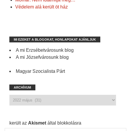
Védelem alá került öt ház
MI EZEKET A BLOGOKAT, HONLAPOKAT AJÁNLJUK
A mi Erzsébetvárosunk blog
A mi Józsefvárosunk blog
Magyar Szocialista Párt
ARCHÍVUM
1 210 spam
került az
Akismet
által blokkolásra