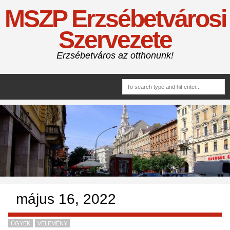
MSZP Erzsébetvárosi
Szervezete
Erzsébetváros az otthonunk!
május 16, 2022
ÜGYEK
VÉLEMÉNY