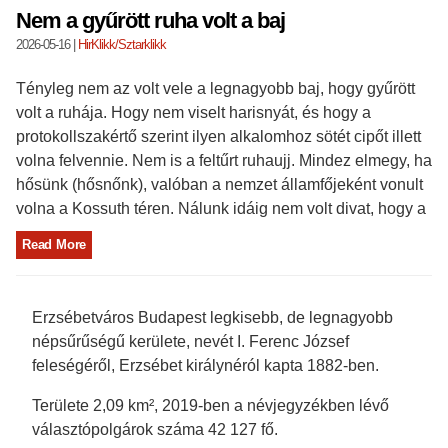
Nem a gyűrött ruha volt a baj
2026-05-16
|
HirKlikk/Sztarklikk
Tényleg nem az volt vele a legnagyobb baj, hogy gyűrött
volt a ruhája. Hogy nem viselt harisnyát, és hogy a
protokollszakértő szerint ilyen alkalomhoz sötét cipőt illett
volna felvennie. Nem is a feltűrt ruhaujj. Mindez elmegy, ha
hősünk (hősnőnk), valóban a nemzet államfőjeként vonult
volna a Kossuth téren. Nálunk idáig nem volt divat, hogy a
Read More
Erzsébetváros Budapest legkisebb, de legnagyobb
népsűrűségű kerülete, nevét I. Ferenc József
feleségéről, Erzsébet királynéról kapta 1882-ben.
Területe 2,09 km², 2019-ben a névjegyzékben lévő
választópolgárok száma 42 127 fő.