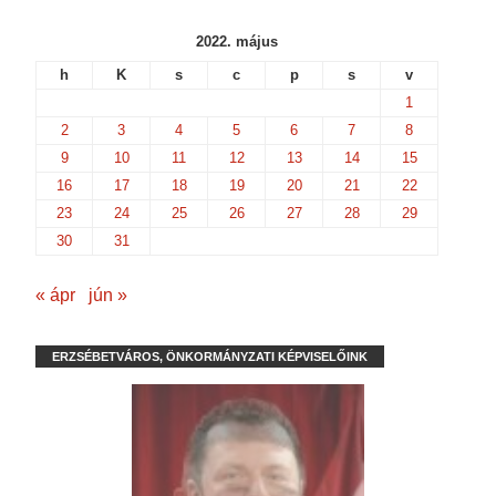
2022. május
h
K
s
c
p
s
v
1
2
3
4
5
6
7
8
9
10
11
12
13
14
15
16
17
18
19
20
21
22
23
24
25
26
27
28
29
30
31
« ápr
jún »
ERZSÉBETVÁROS, ÖNKORMÁNYZATI KÉPVISELŐINK