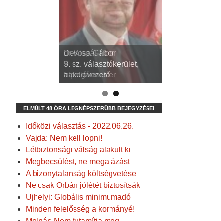
dr. Kispál Tibor
Devosa Gábor
3. sz. választókerület,
9. sz. választókerület,
alpolgármester
frakcióvezető
ELMÚLT 48 ÓRA LEGNÉPSZERŰBB BEJEGYZÉSEI
Időközi választás - 2022.06.26.
Vajda: Nem kell lopni!
Létbiztonsági válság alakult ki
Megbecsülést, ne megalázást
A bizonytalanság költségvetése
Ne csak Orbán jólétét biztosítsák
Ujhelyi: Globális minimumadó
Minden felelősség a kormányé!
Molnár: Nem futamítja meg…