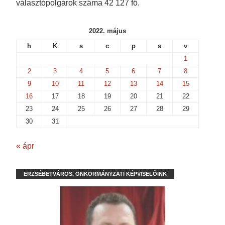
választópolgárok száma 42 127 fő.
2022. május
h
K
s
c
p
s
v
1
2
3
4
5
6
7
8
9
10
11
12
13
14
15
16
17
18
19
20
21
22
23
24
25
26
27
28
29
30
31
« ápr
ERZSÉBETVÁROS, ÖNKORMÁNYZATI KÉPVISELŐINK