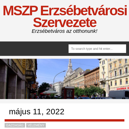
MSZP Erzsébetvárosi
Szervezete
Erzsébetváros az otthonunk!
május 11, 2022
GAZDASÁG
VÉLEMÉNY