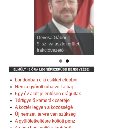
dr. Kispál Tibor
Devosa Gábor
3. sz. választókerület,
9. sz. választókerület,
alpolgármester
frakcióvezető
ELMÚLT 48 ÓRA LEGNÉPSZERŰBB BEJEGYZÉSEI
Londonban ciki csikket eldobni
Nem a gyűrött ruha volt a baj
Egy év alatt jelentősen drágultak
Térfigyelő kamerák cseréje
A köztér legyen a közösségé
Új nemzeti tervre van szükség
A gyűlöletkeltésre költött pénz
Az egy havi nettó átlagbérről