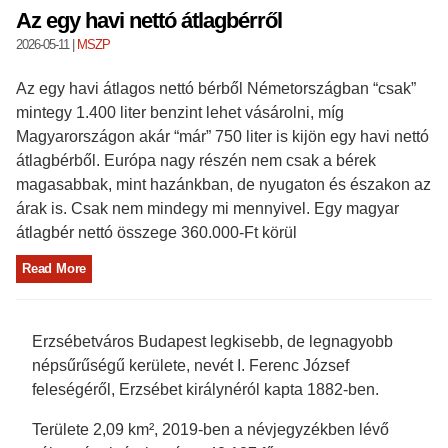
Az egy havi nettó átlagbérről
2026-05-11
|
MSZP
Az egy havi átlagos nettó bérből Németországban “csak”
mintegy 1.400 liter benzint lehet vásárolni, míg
Magyarországon akár “már” 750 liter is kijön egy havi nettó
átlagbérből. Európa nagy részén nem csak a bérek
magasabbak, mint hazánkban, de nyugaton és északon az
árak is. Csak nem mindegy mi mennyivel. Egy magyar
átlagbér nettó összege 360.000-Ft körül
Read More
Erzsébetváros Budapest legkisebb, de legnagyobb
népsűrűségű kerülete, nevét I. Ferenc József
feleségéről, Erzsébet királynéról kapta 1882-ben.
Területe 2,09 km², 2019-ben a névjegyzékben lévő