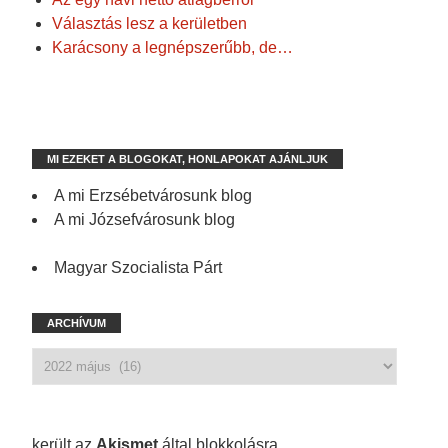
Választás lesz a kerületben
Karácsony a legnépszerűbb, de…
MI EZEKET A BLOGOKAT, HONLAPOKAT AJÁNLJUK
A mi Erzsébetvárosunk blog
A mi Józsefvárosunk blog
Magyar Szocialista Párt
ARCHÍVUM
1 201 spam
került az
Akismet
által blokkolásra