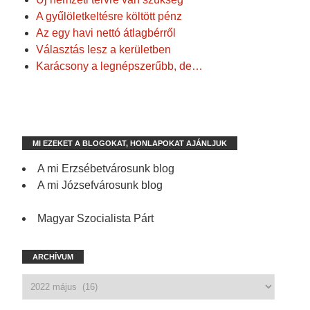
A gyűlöletkeltésre költött pénz
Az egy havi nettó átlagbérről
Választás lesz a kerületben
Karácsony a legnépszerűbb, de…
MI EZEKET A BLOGOKAT, HONLAPOKAT AJÁNLJUK
A mi Erzsébetvárosunk blog
A mi Józsefvárosunk blog
Magyar Szocialista Párt
ARCHÍVUM