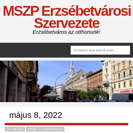
MSZP Erzsébetvárosi
Szervezete
Erzsébetváros az otthonunk!
május 8, 2022
FELMÉRÉS
HÍREK ÉS ESEMÉNYEK