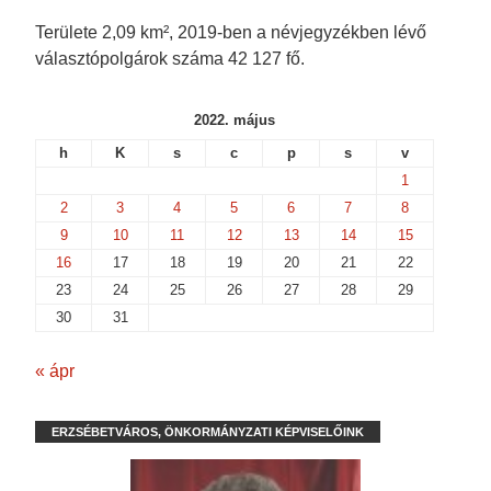
Területe 2,09 km², 2019-ben a névjegyzékben lévő
választópolgárok száma 42 127 fő.
2022. május
h
K
s
c
p
s
v
1
2
3
4
5
6
7
8
9
10
11
12
13
14
15
16
17
18
19
20
21
22
23
24
25
26
27
28
29
30
31
« ápr
ERZSÉBETVÁROS, ÖNKORMÁNYZATI KÉPVISELŐINK