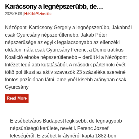
Karácsony a legnépszerűbb, de…
2026-05-08
|
HirKlikk/Sztarklikk
Nézőpont: Karácsony Gergely a legnépszerűbb, Jakabnál
csak Gyurcsány népszerűtlenebb. Jakab Péter
népszerűsége az egyik legalacsonyabb az ellenzéki
oldalon, nála csak Gyurcsány Ferenc, a Demokratikus
Koalíció elnöke népszerűtlenebb – derült ki a Nézőpont
Intézet legújabb kutatásából. A második pártelnöki évét
töltő politikust az aktív szavazók 23 százaléka szeretné
fontos pozícióban látni, amelynél kisebb arányban csak
Gyurcsány
Read More
Erzsébetváros Budapest legkisebb, de legnagyobb
népsűrűségű kerülete, nevét I. Ferenc József
feleségéről, Erzsébet királynéról kapta 1882-ben.