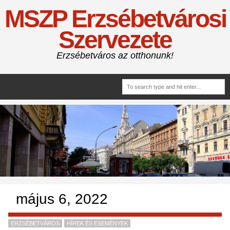
MSZP Erzsébetvárosi
Szervezete
Erzsébetváros az otthonunk!
május 6, 2022
ERZSÉBETVÁROS
HÍREK ÉS ESEMÉNYEK