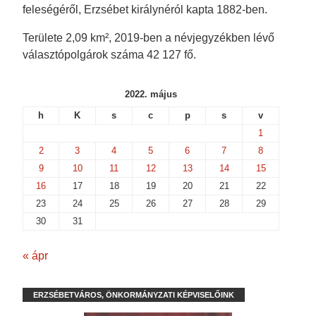
feleségéről, Erzsébet királynéról kapta 1882-ben.
Területe 2,09 km², 2019-ben a névjegyzékben lévő
választópolgárok száma 42 127 fő.
2022. május
h
K
s
c
p
s
v
1
2
3
4
5
6
7
8
9
10
11
12
13
14
15
16
17
18
19
20
21
22
23
24
25
26
27
28
29
30
31
« ápr
ERZSÉBETVÁROS, ÖNKORMÁNYZATI KÉPVISELŐINK