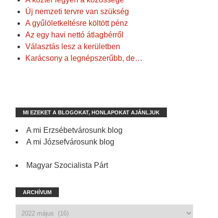
Új nemzeti tervre van szükség
A gyűlöletkeltésre költött pénz
Az egy havi nettó átlagbérről
Választás lesz a kerületben
Karácsony a legnépszerűbb, de…
MI EZEKET A BLOGOKAT, HONLAPOKAT AJÁNLJUK
A mi Erzsébetvárosunk blog
A mi Józsefvárosunk blog
Magyar Szocialista Párt
ARCHÍVUM