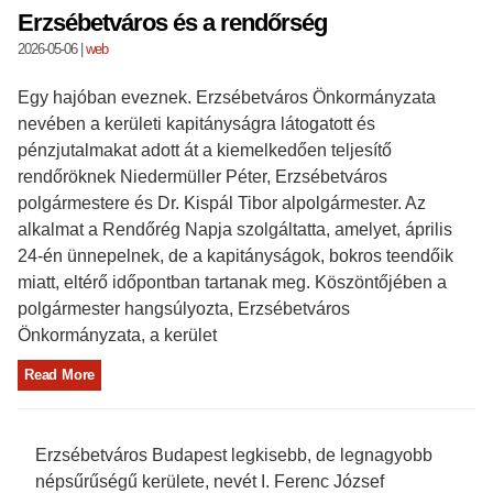
Erzsébetváros és a rendőrség
2026-05-06
|
web
Egy hajóban eveznek. Erzsébetváros Önkormányzata
nevében a kerületi kapitányságra látogatott és
pénzjutalmakat adott át a kiemelkedően teljesítő
rendőröknek Niedermüller Péter, Erzsébetváros
polgármestere és Dr. Kispál Tibor alpolgármester. Az
alkalmat a Rendőrég Napja szolgáltatta, amelyet, április
24-én ünnepelnek, de a kapitányságok, bokros teendőik
miatt, eltérő időpontban tartanak meg. Köszöntőjében a
polgármester hangsúlyozta, Erzsébetváros
Önkormányzata, a kerület
Read More
Erzsébetváros Budapest legkisebb, de legnagyobb
népsűrűségű kerülete, nevét I. Ferenc József