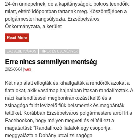
24-én ünnepelnek, de a kapitányságok, bokros teendőik
miatt, eltérő időpontban tartanak meg. Köszöntőjében a
polgármester hangsúlyozta, Erzsébetváros
Önkormányzata, a kerület
Read More
ERZSÉBETVÁROS
HÍREK ÉS ESEMÉNYEK
Erre nincs semmilyen mentség
2026-05-04
|
web
Két nap alatt elfogták és kihallgatták a rendőrök azokat a
fiatalokat, akik vasárnap hajnalban ittasan randalíroztak. A
náci karlendítéssel megbontránkozást keltő és a
zsinagóga falát levizelő fiúk beismerték és megbánták
tettüket. Korábban Erzsébetváros polgármestere arról írt a
Facebookon, hogy mélyen megveti és elítéli ezt a
magatartást: “Randalírozó fiatalok egy csoportja
meggyalázta a Dohány utcai zsinagóga