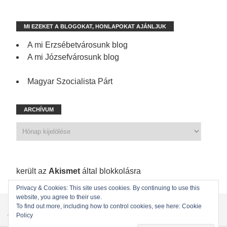
MI EZEKET A BLOGOKAT, HONLAPOKAT AJÁNLJUK
A mi Erzsébetvárosunk blog
A mi Józsefvárosunk blog
Magyar Szocialista Párt
ARCHÍVUM
1 200 spam
került az
Akismet
által blokkolásra
Privacy & Cookies: This site uses cookies. By continuing to use this
website, you agree to their use.
KEZDŐLAP
ÖNKORMÁNYZATI KÉPVISELŐINK
To find out more, including how to control cookies, see here: Cookie
ÖNKORMÁNYZAT
KAPCSOLAT
Policy