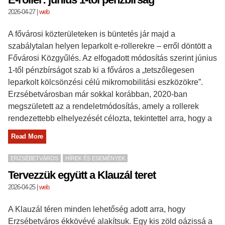
2026-04-27
|
web
A fővárosi közterületeken is büntetés jár majd a
szabálytalan helyen leparkolt e-rollerekre – erről döntött a
Fővárosi Közgyűlés. Az elfogadott módosítás szerint június
1-től pénzbírságot szab ki a főváros a „tetszőlegesen
leparkolt kölcsönzési célú mikromobilitási eszközökre”.
Erzsébetvárosban már sokkal korábban, 2020-ban
megszületett az a rendeletmódosítás, amely a rollerek
rendezettebb elhelyezését célozta, tekintettel arra, hogy a
Read More
ERZSÉBETVÁROS
HÍREK ÉS ESEMÉNYEK
Tervezzük együtt a Klauzál teret
2026-04-25
|
web
A Klauzál téren minden lehetőség adott arra, hogy
Erzsébetváros ékkövévé alakítsuk. Egy kis zöld oázissá a