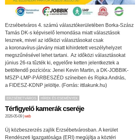
Erzsébetváros 4. számú választókerületében Borka-Szász
Tamás DK-s képviselő lemondása miatt választások
lesznek, mivel az időközi választásokat csak
a koronavírus-járvány miatt kihirdetett veszélyhelyzet
megszűnésével lehet tartani. Az időközi választásokat
június 26-ra tűzték ki, egyelőre ketten jelentkeztek a
betöltendő pozícióra: Jenei Kevin Martin, a DK-JOBBIK-
MSZP-LMP-PÁRBESZÉD színeiben és Ripka András,
a FIDESZ-KDNP jelöltje. (Forrás: ittlakunk.hu)
ERZSÉBETVÁROS
HÍREK ÉS ESEMÉNYEK
Térfigyelő kamerák cseréje
2026-05-09
|
web
Új közbeszerzés zajlik Erzsébetvárosban. A kerület
Rendészeti Igazgatósága (ERI) megújítja a köztéri