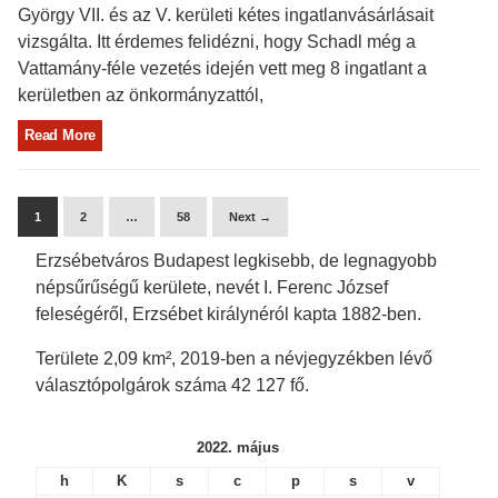
György VII. és az V. kerületi kétes ingatlanvásárlásait
vizsgálta. Itt érdemes felidézni, hogy Schadl még a
Vattamány-féle vezetés idején vett meg 8 ingatlant a
kerületben az önkormányzattól,
Read More
1
2
…
58
Next →
Erzsébetváros Budapest legkisebb, de legnagyobb
népsűrűségű kerülete, nevét I. Ferenc József
feleségéről, Erzsébet királynéról kapta 1882-ben.
Területe 2,09 km², 2019-ben a névjegyzékben lévő
választópolgárok száma 42 127 fő.
2022. május
h
K
s
c
p
s
v