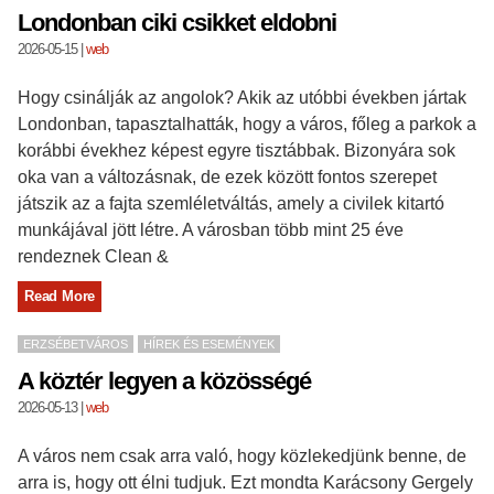
Londonban ciki csikket eldobni
2026-05-15
|
web
Hogy csinálják az angolok? Akik az utóbbi években jártak
Londonban, tapasztalhatták, hogy a város, főleg a parkok a
korábbi évekhez képest egyre tisztábbak. Bizonyára sok
oka van a változásnak, de ezek között fontos szerepet
játszik az a fajta szemléletváltás, amely a civilek kitartó
munkájával jött létre. A városban több mint 25 éve
rendeznek Clean &
Read More
ERZSÉBETVÁROS
HÍREK ÉS ESEMÉNYEK
A köztér legyen a közösségé
2026-05-13
|
web
A város nem csak arra való, hogy közlekedjünk benne, de
arra is, hogy ott élni tudjuk. Ezt mondta Karácsony Gergely