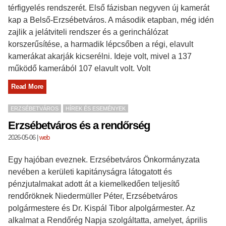
térfigyelés rendszerét. Első fázisban negyven új kamerát
kap a Belső-Erzsébetváros. A második etapban, még idén
zajlik a jelátviteli rendszer és a gerinchálózat
korszerűsítése, a harmadik lépcsőben a régi, elavult
kamerákat akarják kicserélni. Ideje volt, mivel a 137
működő kamerából 107 elavult volt. Volt
Read More
ERZSÉBETVÁROS
HÍREK ÉS ESEMÉNYEK
Erzsébetváros és a rendőrség
2026-05-06
|
web
Egy hajóban eveznek. Erzsébetváros Önkormányzata
nevében a kerületi kapitányságra látogatott és
pénzjutalmakat adott át a kiemelkedően teljesítő
rendőröknek Niedermüller Péter, Erzsébetváros
polgármestere és Dr. Kispál Tibor alpolgármester. Az
alkalmat a Rendőrég Napja szolgáltatta, amelyet, április