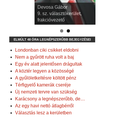
Devosa Gábor
9. sz. választókerület,
frakcióvezető
ELMÚLT 48 ÓRA LEGNÉPSZERŰBB BEJEGYZÉSEI
Londonban ciki csikket eldobni
Nem a gyűrött ruha volt a baj
Egy év alatt jelentősen drágultak
A köztér legyen a közösségé
A gyűlöletkeltésre költött pénz
Térfigyelő kamerák cseréje
Új nemzeti tervre van szükség
Karácsony a legnépszerűbb, de…
Az egy havi nettó átlagbérről
Választás lesz a kerületben