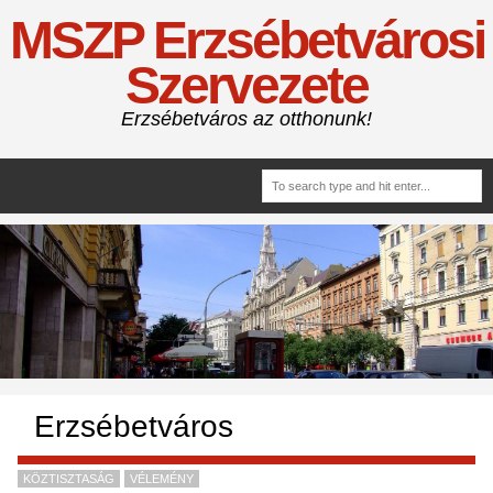
MSZP Erzsébetvárosi
Szervezete
Erzsébetváros az otthonunk!
Erzsébetváros
KÖZTISZTASÁG
VÉLEMÉNY