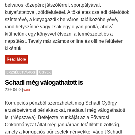
belváros közepén: játszótérrel, sportpályával,
kutyafuttatóval, zöldfelülettel. A tökéletes családi délelőttök
színterévé, a kutyagazdik belvárosi találkozóhelyévé,
randihelyszínné vagy csak egy olyan ponttá, ahová
kiülhetünk egy könyvvel élvezni a természetet és a
napsütést. Tavaly már számos online és offline felületen
kikértük
Read More
ERZSÉBETVÁROS
ÜGYEK
Schadl még válogathatott is
2026-04-23
|
web
Korrupciós pénzből szerezhetett meg Schadl György
erzsébetvárosi bérlakásokat, ráadásul még válogathatott
is. (Népszava) Befejezte munkáját az a Fővárosi
Önkormányzat által még januárban felállított bizottság,
amely a korrupciós bűncselekményekkel vádolt Schadl