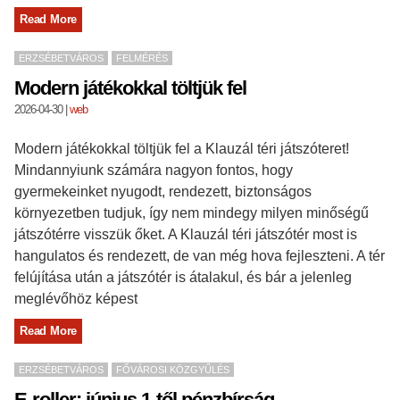
Read More
ERZSÉBETVÁROS
FELMÉRÉS
Modern játékokkal töltjük fel
2026-04-30
|
web
Modern játékokkal töltjük fel a Klauzál téri játszóteret!
Mindannyiunk számára nagyon fontos, hogy
gyermekeinket nyugodt, rendezett, biztonságos
környezetben tudjuk, így nem mindegy milyen minőségű
játszótérre visszük őket. A Klauzál téri játszótér most is
hangulatos és rendezett, de van még hova fejleszteni. A tér
felújítása után a játszótér is átalakul, és bár a jelenleg
meglévőhöz képest
Read More
ERZSÉBETVÁROS
FŐVÁROSI KÖZGYŰLÉS
E-roller: június 1-től pénzbírság