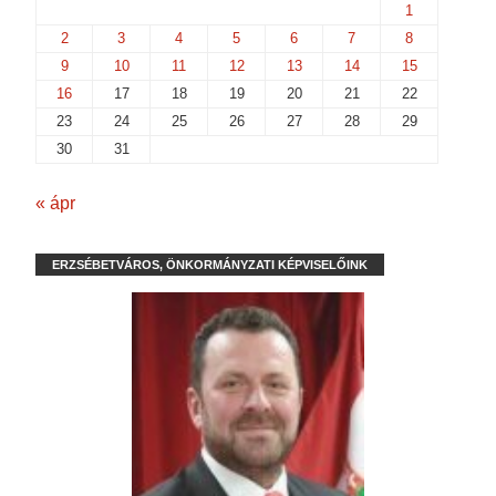
1
2
3
4
5
6
7
8
9
10
11
12
13
14
15
16
17
18
19
20
21
22
23
24
25
26
27
28
29
30
31
« ápr
ERZSÉBETVÁROS, ÖNKORMÁNYZATI KÉPVISELŐINK