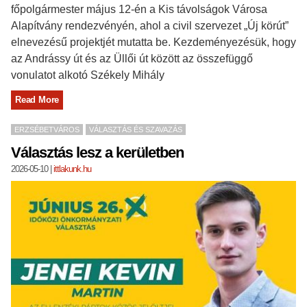
főpolgármester május 12-én a Kis távolságok Városa
Alapítvány rendezvényén, ahol a civil szervezet „Új körút”
elnevezésű projektjét mutatta be. Kezdeményezésük, hogy
az Andrássy út és az Üllői út között az összefüggő
vonulatot alkotó Székely Mihály
Read More
ERZSÉBETVÁROS
VÁLASZTÁS ÉS SZAVAZÁS
Választás lesz a kerületben
2026-05-10
|
ittlakunk.hu