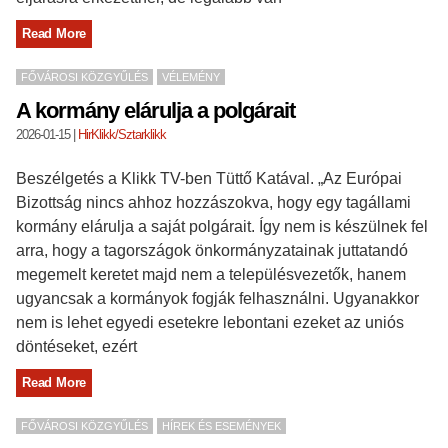
Read More
FŐVÁROSI KÖZGYŰLÉS
VÉLEMÉNY
A kormány elárulja a polgárait
2026-01-15
|
HirKlikk/Sztarklikk
Beszélgetés a Klikk TV-ben Tüttő Katával. „Az Európai
Bizottság nincs ahhoz hozzászokva, hogy egy tagállami
kormány elárulja a saját polgárait. Így nem is készülnek fel
arra, hogy a tagországok önkormányzatainak juttatandó
megemelt keretet majd nem a településvezetők, hanem
ugyancsak a kormányok fogják felhasználni. Ugyanakkor
nem is lehet egyedi esetekre lebontani ezeket az uniós
döntéseket, ezért
Read More
FŐVÁROSI KÖZGYŰLÉS
HÍREK ÉS ESEMÉNYEK