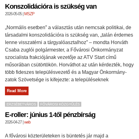
Konszolidációra is szükség van
2026-05-05
|
MSZP
„Normális esetben” a választás után nemcsak politikai, de
társadalmi konszolidációra is szükség van, „talán érdemes
lenne visszatérni a tárgyalóasztalhoz” – mondta Horváth
Csaba zuglói polgármester, a Fővárosi Önkormányzat
szocialista frakciójának vezetője az ATV Start című
műsorában csütörtökön. Horváthot az után kérdezték, hogy
több fideszes településvezető és a Magyar Önkormány-
zatok Szövetsége is kifejezte: a településeknek
Read More
ERZSÉBETVÁROS
FŐVÁROSI KÖZGYŰLÉS
E-roller: június 1-től pénzbírság
2026-04-27
|
web
A fővárosi közterületeken is büntetés jár majd a