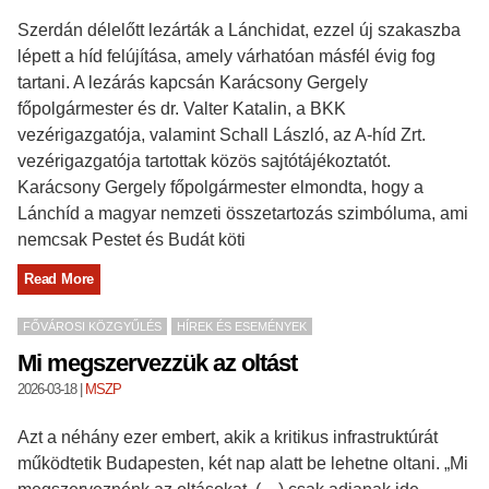
Szerdán délelőtt lezárták a Lánchidat, ezzel új szakaszba
lépett a híd felújítása, amely várhatóan másfél évig fog
tartani. A lezárás kapcsán Karácsony Gergely
főpolgármester és dr. Valter Katalin, a BKK
vezérigazgatója, valamint Schall László, az A-híd Zrt.
vezérigazgatója tartottak közös sajtótájékoztatót.
Karácsony Gergely főpolgármester elmondta, hogy a
Lánchíd a magyar nemzeti összetartozás szimbóluma, ami
nemcsak Pestet és Budát köti
Read More
FŐVÁROSI KÖZGYŰLÉS
HÍREK ÉS ESEMÉNYEK
Mi megszervezzük az oltást
2026-03-18
|
MSZP
Azt a néhány ezer embert, akik a kritikus infrastruktúrát
működtetik Budapesten, két nap alatt be lehetne oltani. „Mi