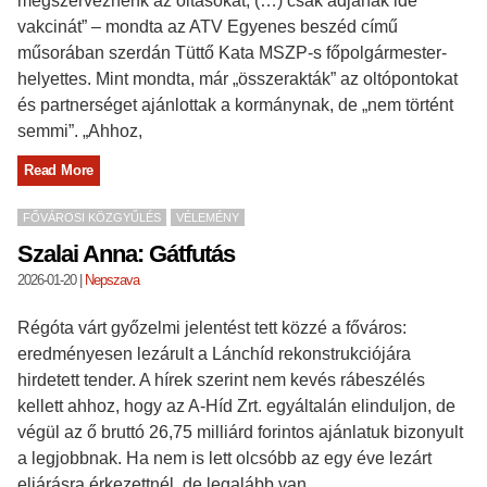
megszerveznénk az oltásokat, (…) csak adjanak ide
vakcinát” – mondta az ATV Egyenes beszéd című
műsorában szerdán Tüttő Kata MSZP-s főpolgármester-
helyettes. Mint mondta, már „összerakták” az oltópontokat
és partnerséget ajánlottak a kormánynak, de „nem történt
semmi”. „Ahhoz,
Read More
FŐVÁROSI KÖZGYŰLÉS
VÉLEMÉNY
Szalai Anna: Gátfutás
2026-01-20
|
Nepszava
Régóta várt győzelmi jelentést tett közzé a főváros:
eredményesen lezárult a Lánchíd rekonstrukciójára
hirdetett tender. A hírek szerint nem kevés rábeszélés
kellett ahhoz, hogy az A-Híd Zrt. egyáltalán elinduljon, de
végül az ő bruttó 26,75 milliárd forintos ajánlatuk bizonyult
a legjobbnak. Ha nem is lett olcsóbb az egy éve lezárt
eljárásra érkezettnél, de legalább van