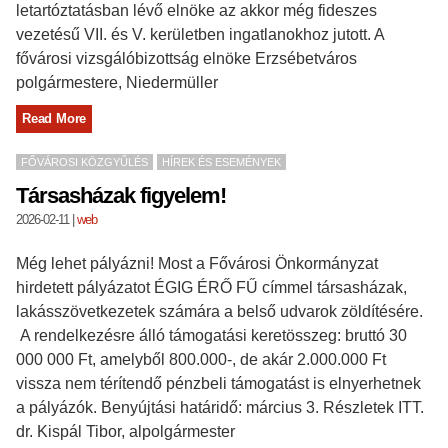
letartóztatásban lévő elnöke az akkor még fideszes
vezetésű VII. és V. kerületben ingatlanokhoz jutott. A
fővárosi vizsgálóbizottság elnöke Erzsébetváros
polgármestere, Niedermüller
Read More
FŐVÁROSI KÖZGYŰLÉS
HÍREK ÉS ESEMÉNYEK
Társasházak figyelem!
2026-02-11
|
web
Még lehet pályázni! Most a Fővárosi Önkormányzat
hirdetett pályázatot ÉGIG ÉRŐ FŰ címmel társasházak,
lakásszövetkezetek számára a belső udvarok zöldítésére.
A rendelkezésre álló támogatási keretösszeg: bruttó 30
000 000 Ft, amelyből 800.000-, de akár 2.000.000 Ft
vissza nem térítendő pénzbeli támogatást is elnyerhetnek
a pályázók. Benyújtási határidő: március 3. Részletek ITT.
dr. Kispál Tibor, alpolgármester