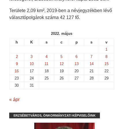
Területe 2,09 km², 2019-ben a névjegyzékben lévő
választópolgárok száma 42 127 fő.
2022. május
h
K
s
c
p
s
v
1
2
3
4
5
6
7
8
9
10
11
12
13
14
15
16
17
18
19
20
21
22
23
24
25
26
27
28
29
30
31
« ápr
ERZSÉBETVÁROS, ÖNKORMÁNYZATI KÉPVISELŐINK