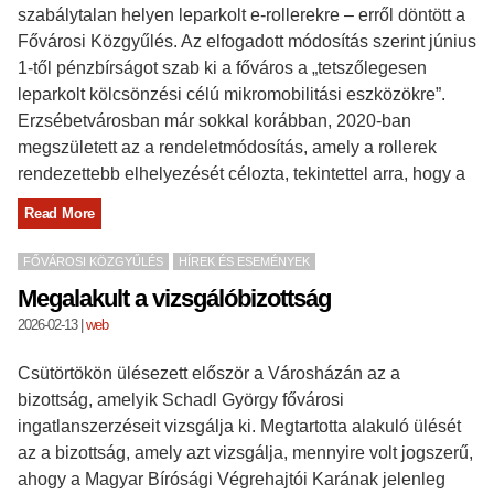
szabálytalan helyen leparkolt e-rollerekre – erről döntött a
Fővárosi Közgyűlés. Az elfogadott módosítás szerint június
1-től pénzbírságot szab ki a főváros a „tetszőlegesen
leparkolt kölcsönzési célú mikromobilitási eszközökre”.
Erzsébetvárosban már sokkal korábban, 2020-ban
megszületett az a rendeletmódosítás, amely a rollerek
rendezettebb elhelyezését célozta, tekintettel arra, hogy a
Read More
FŐVÁROSI KÖZGYŰLÉS
HÍREK ÉS ESEMÉNYEK
Megalakult a vizsgálóbizottság
2026-02-13
|
web
Csütörtökön ülésezett először a Városházán az a
bizottság, amelyik Schadl György fővárosi
ingatlanszerzéseit vizsgálja ki. Megtartotta alakuló ülését
az a bizottság, amely azt vizsgálja, mennyire volt jogszerű,
ahogy a Magyar Bírósági Végrehajtói Karának jelenleg