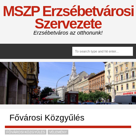
MSZP Erzsébetvárosi
Szervezete
Erzsébetváros az otthonunk!
Fővárosi Közgyűlés
FŐVÁROSI KÖZGYŰLÉS
VÉLEMÉNY