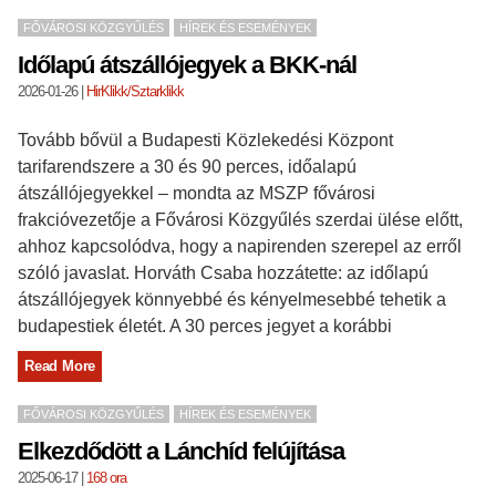
FŐVÁROSI KÖZGYŰLÉS
HÍREK ÉS ESEMÉNYEK
Időlapú átszállójegyek a BKK-nál
2026-01-26
|
HirKlikk/Sztarklikk
Tovább bővül a Budapesti Közlekedési Központ
tarifarendszere a 30 és 90 perces, időalapú
átszállójegyekkel – mondta az MSZP fővárosi
frakcióvezetője a Fővárosi Közgyűlés szerdai ülése előtt,
ahhoz kapcsolódva, hogy a napirenden szerepel az erről
szóló javaslat. Horváth Csaba hozzátette: az időlapú
átszállójegyek könnyebbé és kényelmesebbé tehetik a
budapestiek életét. A 30 perces jegyet a korábbi
Read More
FŐVÁROSI KÖZGYŰLÉS
HÍREK ÉS ESEMÉNYEK
Elkezdődött a Lánchíd felújítása
2025-06-17
|
168 ora