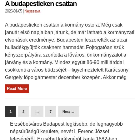
A budapestieken csattan
2026-01-05
|
Nepszava
A budapestieken csattan a kormány ostora. Még csak
január első napjaiban járunk, de már látható a kormányzati
elvonások eredménye. Budapesten leszerelték az utcai
hulladékgyűjtők csaknem harmadát. Fojtogatóan szűk
kényszerpályára szorította a fővárosi önkormányzatot a
járvány és a kormány. Mindez együtt 86-90 milliárddal
csökkenti a város büdzséjét – figyelmeztetett Karácsony
Gergely főpolgármester december közepén. Akkor még
Read More
1
2
…
7
Next →
Erzsébetváros Budapest legkisebb, de legnagyobb
népsűrűségű kerülete, nevét I. Ferenc József
feleségéről, Erzsébet királynéról kapta 1882-ben.