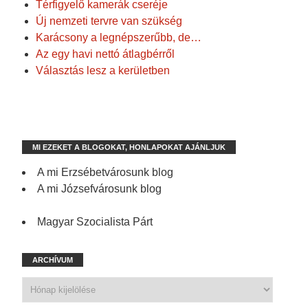
Térfigyelő kamerák cseréje
Új nemzeti tervre van szükség
Karácsony a legnépszerűbb, de…
Az egy havi nettó átlagbérről
Választás lesz a kerületben
MI EZEKET A BLOGOKAT, HONLAPOKAT AJÁNLJUK
A mi Erzsébetvárosunk blog
A mi Józsefvárosunk blog
Magyar Szocialista Párt
ARCHÍVUM