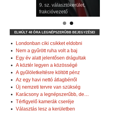
9. sz. választókerület,
frakcióvezető
ELMÚLT 48 ÓRA LEGNÉPSZERŰBB BEJEGYZÉSEI
Londonban ciki csikket eldobni
Nem a gyűrött ruha volt a baj
Egy év alatt jelentősen drágultak
A köztér legyen a közösségé
A gyűlöletkeltésre költött pénz
Az egy havi nettó átlagbérről
Új nemzeti tervre van szükség
Karácsony a legnépszerűbb, de…
Térfigyelő kamerák cseréje
Választás lesz a kerületben