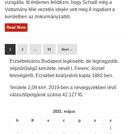
vizsgálta. Itt érdemes felidézni, hogy Schadl még a
Vattamány-féle vezetés idején vett meg 8 ingatlant a
kerületben az önkormányzattól,
Read More
1
2
…
91
Next →
Erzsébetváros Budapest legkisebb, de legnagyobb
népsűrűségű kerülete, nevét I. Ferenc József
feleségéről, Erzsébet királynéról kapta 1882-ben.
Területe 2,09 km², 2019-ben a névjegyzékben lévő
választópolgárok száma 42 127 fő.
2022. május
h
K
s
c
p
s
v
1