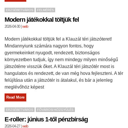
ERZSÉBETVÁROS
FELMÉRÉS
Modern játékokkal töltjük fel
2026-04-30
|
web
Modern játékokkal töltjük fel a Klauzál téri játszóteret!
Mindannyiunk számára nagyon fontos, hogy
gyermekeinket nyugodt, rendezett, biztonságos
környezetben tudjuk, így nem mindegy milyen minőségű
játszótérre visszük őket. A Klauzál téri játszótér most is
hangulatos és rendezett, de van még hova fejleszteni. A tér
felújítása után a játszótér is átalakul, és bár a jelenleg
meglévőhöz képest
Read More
ERZSÉBETVÁROS
FŐVÁROSI KÖZGYŰLÉS
E-roller: június 1-től pénzbírság
2026-04-27
|
web