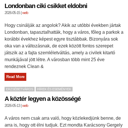
Londonban ciki csikket eldobni
2026-05-15
|
web
Hogy csinálják az angolok? Akik az utóbbi években jártak
Londonban, tapasztalhatták, hogy a város, főleg a parkok a
korábbi évekhez képest egyre tisztábbak. Bizonyára sok
oka van a változásnak, de ezek között fontos szerepet
játszik az a fajta szemléletváltás, amely a civilek kitartó
munkájával jött létre. A városban több mint 25 éve
rendeznek Clean &
Read More
ERZSÉBETVÁROS
HÍREK ÉS ESEMÉNYEK
A köztér legyen a közösségé
2026-05-13
|
web
A város nem csak arra való, hogy közlekedjünk benne, de
arra is, hogy ott élni tudjuk. Ezt mondta Karácsony Gergely