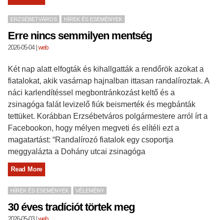
ERZSÉBETVÁROS
HÍREK ÉS ESEMÉNYEK
Erre nincs semmilyen mentség
2026-05-04
|
web
Két nap alatt elfogták és kihallgatták a rendőrök azokat a
fiatalokat, akik vasárnap hajnalban ittasan randalíroztak. A
náci karlendítéssel megbontránkozást keltő és a
zsinagóga falát levizelő fiúk beismerték és megbánták
tettüket. Korábban Erzsébetváros polgármestere arról írt a
Facebookon, hogy mélyen megveti és elítéli ezt a
magatartást: “Randalírozó fiatalok egy csoportja
meggyalázta a Dohány utcai zsinagóga
Read More
HÍREK ÉS ESEMÉNYEK
VÉLEMÉNY
30 éves tradíciót törtek meg
2026-05-03
|
web