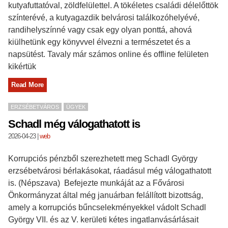
kutyafuttatóval, zöldfelülettel. A tökéletes családi délelőttök
színterévé, a kutyagazdik belvárosi találkozóhelyévé,
randihelyszínné vagy csak egy olyan ponttá, ahová
kiülhetünk egy könyvvel élvezni a természetet és a
napsütést. Tavaly már számos online és offline felületen
kikértük
Read More
ERZSÉBETVÁROS
ÜGYEK
Schadl még válogathatott is
2026-04-23
|
web
Korrupciós pénzből szerezhetett meg Schadl György
erzsébetvárosi bérlakásokat, ráadásul még válogathatott
is. (Népszava) Befejezte munkáját az a Fővárosi
Önkormányzat által még januárban felállított bizottság,
amely a korrupciós bűncselekményekkel vádolt Schadl
György VII. és az V. kerületi kétes ingatlanvásárlásait