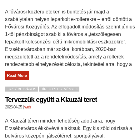
A fővárosi közterületeken is büntetés jár majd a
szabálytalan helyen leparkolt e-rollerekre – erről döntött a
Fővárosi Közgyűlés. Az elfogadott módosítás szerint június
1-től pénzbírságot szab ki a főváros a „tetszőlegesen
leparkolt kölcsönzési célú mikromobilitási eszközökre”.
Erzsébetvárosban már sokkal korábban, 2020-ban
megszületett az a rendeletmódosítás, amely a rollerek
rendezettebb elhelyezését célozta, tekintettel arra, hogy a
Read More
ERZSÉBETVÁROS
HÍREK ÉS ESEMÉNYEK
Tervezzük együtt a Klauzál teret
2026-04-25
|
web
A Klauzál téren minden lehetőség adott arra, hogy
Erzsébetváros ékkövévé alakítsuk. Egy kis zöld oázissá a
belváros közepén: játszótérrel, sportpályával,