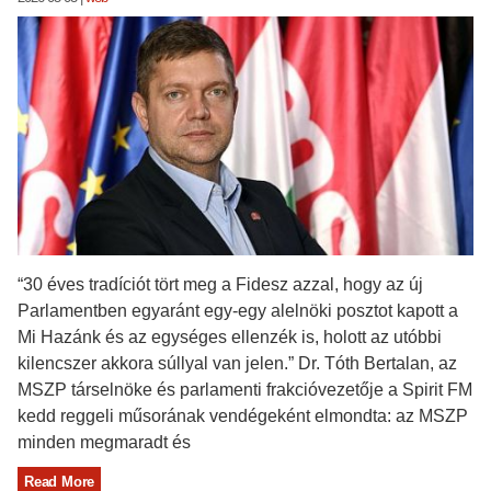
“30 éves tradíciót tört meg a Fidesz azzal, hogy az új
Parlamentben egyaránt egy-egy alelnöki posztot kapott a
Mi Hazánk és az egységes ellenzék is, holott az utóbbi
kilencszer akkora súllyal van jelen.” Dr. Tóth Bertalan, az
MSZP társelnöke és parlamenti frakcióvezetője a Spirit FM
kedd reggeli műsorának vendégeként elmondta: az MSZP
minden megmaradt és
Read More