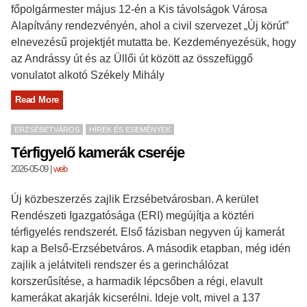
főpolgármester május 12-én a Kis távolságok Városa
Alapítvány rendezvényén, ahol a civil szervezet „Új körút”
elnevezésű projektjét mutatta be. Kezdeményezésük, hogy
az Andrássy út és az Üllői út között az összefüggő
vonulatot alkotó Székely Mihály
Read More
ERZSÉBETVÁROS
HÍREK ÉS ESEMÉNYEK
Térfigyelő kamerák cseréje
2026-05-09
|
web
Új közbeszerzés zajlik Erzsébetvárosban. A kerület
Rendészeti Igazgatósága (ERI) megújítja a köztéri
térfigyelés rendszerét. Első fázisban negyven új kamerát
kap a Belső-Erzsébetváros. A második etapban, még idén
zajlik a jelátviteli rendszer és a gerinchálózat
korszerűsítése, a harmadik lépcsőben a régi, elavult
kamerákat akarják kicserélni. Ideje volt, mivel a 137