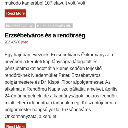
működő kamerából 107 elavult volt. Volt
Read More
ERZSÉBETVÁROS
HÍREK ÉS ESEMÉNYEK
Erzsébetváros és a rendőrség
2026-05-06
|
web
Egy hajóban eveznek. Erzsébetváros Önkormányzata
nevében a kerületi kapitányságra látogatott és
pénzjutalmakat adott át a kiemelkedően teljesítő
rendőröknek Niedermüller Péter, Erzsébetváros
polgármestere és Dr. Kispál Tibor alpolgármester. Az
alkalmat a Rendőrég Napja szolgáltatta, amelyet, április
24-én ünnepelnek, de a kapitányságok, bokros teendőik
miatt, eltérő időpontban tartanak meg. Köszöntőjében a
polgármester hangsúlyozta, Erzsébetváros
Önkormányzata, a kerület
Read More