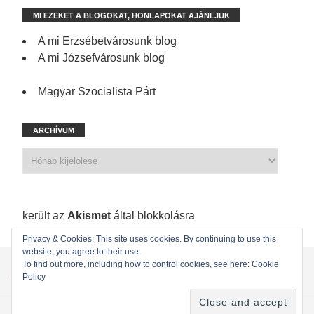
MI EZEKET A BLOGOKAT, HONLAPOKAT AJÁNLJUK
A mi Erzsébetvárosunk blog
A mi Józsefvárosunk blog
Magyar Szocialista Párt
ARCHÍVUM
1 199 spam
került az
Akismet
által blokkolásra
Privacy & Cookies: This site uses cookies. By continuing to use this
website, you agree to their use.
KEZDŐLAP
ÖNKORMÁNYZATI KÉPVISELŐINK
To find out more, including how to control cookies, see here: Cookie
Policy
ÖNKORMÁNYZAT
KAPCSOLAT
Copyright © 2022
MSZP Erzsébetvárosi Szervezete
. Powered by WordPress