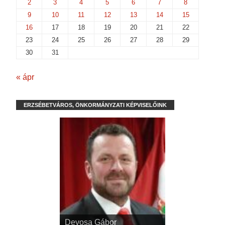
2
3
4
5
6
7
8
9
10
11
12
13
14
15
16
17
18
19
20
21
22
23
24
25
26
27
28
29
30
31
« ápr
ERZSÉBETVÁROS, ÖNKORMÁNYZATI KÉPVISELŐINK
Devosa Gábor