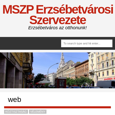
MSZP Erzsébetvárosi
Szervezete
Erzsébetváros az otthonunk!
web
KÖZTISZTASÁG
VÉLEMÉNY