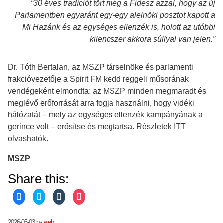
“30 éves tradíciót tört meg a Fidesz azzal, hogy az új
Parlamentben egyaránt egy-egy alelnöki posztot kapott a
Mi Hazánk és az egységes ellenzék is, holott az utóbbi
kilencszer akkora súllyal van jelen.”
Dr. Tóth Bertalan, az MSZP társelnöke és parlamenti
frakcióvezetője a Spirit FM kedd reggeli műsorának
vendégeként elmondta: az MSZP minden megmaradt és
meglévő erőforrását arra fogja használni, hogy vidéki
hálózatát – mely az egységes ellenzék kampányának a
gerince volt – erősítse és megtartsa. Részletek ITT
olvashatók.
MSZP
Share this:
C
C
C
C
l
l
l
l
i
i
i
i
c
c
c
c
k
k
k
k
2026-05-03
by
web