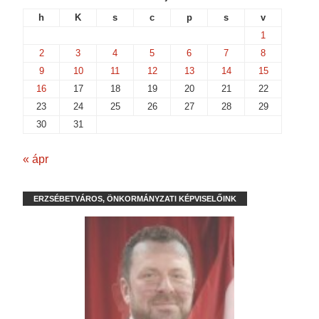
h
K
s
c
p
s
v
1
2
3
4
5
6
7
8
9
10
11
12
13
14
15
16
17
18
19
20
21
22
23
24
25
26
27
28
29
30
31
« ápr
ERZSÉBETVÁROS, ÖNKORMÁNYZATI KÉPVISELŐINK