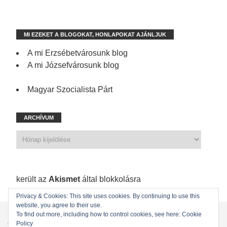
MI EZEKET A BLOGOKAT, HONLAPOKAT AJÁNLJUK
A mi Erzsébetvárosunk blog
A mi Józsefvárosunk blog
Magyar Szocialista Párt
ARCHÍVUM
1 198 spam
került az
Akismet
által blokkolásra
Privacy & Cookies: This site uses cookies. By continuing to use this
website, you agree to their use.
KEZDŐLAP
ÖNKORMÁNYZATI KÉPVISELŐINK
To find out more, including how to control cookies, see here: Cookie
Policy
ÖNKORMÁNYZAT
KAPCSOLAT