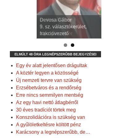
dr. Kispál Tibor
Devosa Gábor
3. sz. választókerület,
9. sz. választókerület,
alpolgármester
frakcióvezető
ELMÚLT 48 ÓRA LEGNÉPSZERŰBB BEJEGYZÉSEI
Egy év alatt jelentősen drágultak
A köztér legyen a közösségé
Új nemzeti tervre van szükség
Erzsébetváros és a rendőrség
Erre nincs semmilyen mentség
Az egy havi nettó átlagbérről
30 éves tradíciót törtek meg
Konszolidációra is szükség van
A gyűlöletkeltésre költött pénz
Karácsony a legnépszerűbb, de…