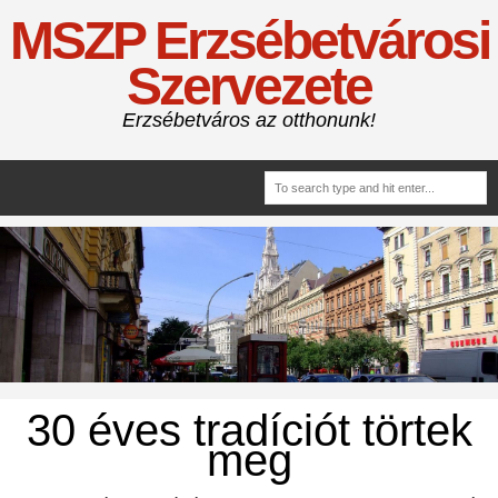
MSZP Erzsébetvárosi
Szervezete
Erzsébetváros az otthonunk!
30 éves tradíciót törtek
meg