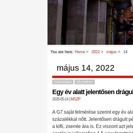
You are here:
Home
2022
május
14
május 14, 2022
GAZDASÁG
VÉLEMÉNY
Egy év alatt jelentősen drágu
2026-05-14
|
MSZP
A G7 saját felmérése szerint egy év al
százalékkal nőtt. Jelentősen drágult pé
a kifli, zsemle ára is. Ez viszont azt 