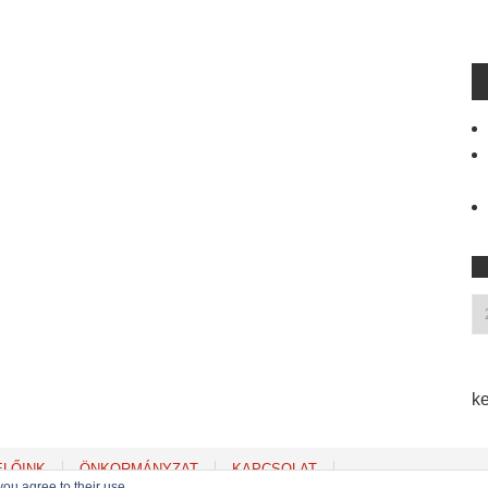
ke
ELŐINK
ÖNKORMÁNYZAT
KAPCSOLAT
you agree to their use.