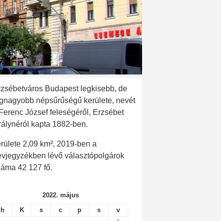
rzsébetváros Budapest legkisebb, de
egnagyobb népsűrűségű kerülete, nevét
 Ferenc József feleségéről, Erzsébet
rálynéról kapta 1882-ben.
rülete 2,09 km², 2019-ben a
évjegyzékben lévő választópolgárok
záma 42 127 fő.
2022. május
h
K
s
c
p
s
v