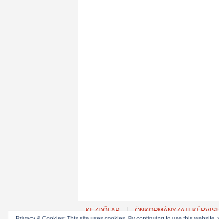
KEZDŐLAP
ÖNKORMÁNYZATI KÉPVIS
Privacy & Cookies: This site uses cookies. By continuing to use this website, 