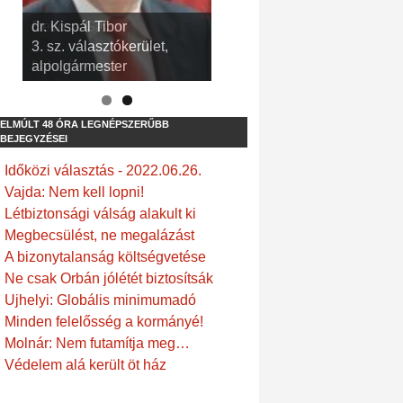
dr. Kispál Tibor
Devosa Gábor
3. sz. választókerület,
9. sz. választókerület,
alpolgármester
frakcióvezető
ELMÚLT 48 ÓRA LEGNÉPSZERŰBB
BEJEGYZÉSEI
Időközi választás - 2022.06.26.
Vajda: Nem kell lopni!
Létbiztonsági válság alakult ki
Megbecsülést, ne megalázást
A bizonytalanság költségvetése
Ne csak Orbán jólétét biztosítsák
Ujhelyi: Globális minimumadó
Minden felelősség a kormányé!
Molnár: Nem futamítja meg…
Védelem alá került öt ház