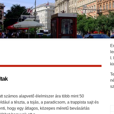
E
l
I.
ki
Te
ltak
n
s
att számos alapvető élelmiszer ára több mint 50
ldául a tészta, a tojás, a paradicsom, a trappista sajt és
jelenti, hogy egy átlagos, közepes méretű bevásárlás