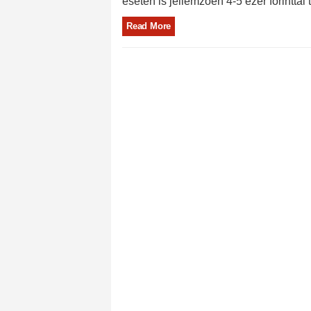
esetén is jellemzően 4-5 ezer forinttal
Read More