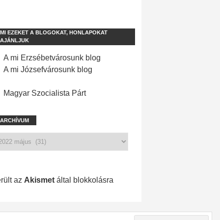
MI EZEKET A BLOGOKAT, HONLAPOKAT
AJÁNLJUK
A mi Erzsébetvárosunk blog
A mi Józsefvárosunk blog
Magyar Szocialista Párt
ARCHÍVUM
1 210 spam
rült az
Akismet
által blokkolásra