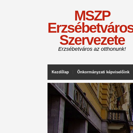
MSZP
Erzsébetváros
Szervezete
Erzsébetváros az otthonunk!
Kezdőlap
Önkormányzati képviselőink