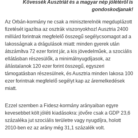
Kövessék Ausztriát és a magyar nép jólétéről is
gondoskodjanak!
Az Orbán-kormány ne csak a miniszterelnök megduplázott
fizetését igazítsa az osztrák viszonyokhoz! Ausztria 2400
milliárd forintnak megfelelő összegű segélycsomagot ad a
lakosságnak a drágulások miatt: minden gyerek után
átszámítva 72 ezer forint jár, a kis jövedelműek, a szociális
ellátásban részesülők, a minimálnyugdíjasok, az
állástalanok 120 ezer forint összegű, egyszeri
támogatásban részesülnek, és Ausztria minden lakosa 100
ezer forintnak megfelelő segélyt kap az áremelkedések
miatt.
Ezzel szemben a Fidesz-kormány arányaiban egyre
kevesebbet költ jóléti kiadásokra: jövőre csak a GDP 23,6
százaléka jut szociális területre vagy nyugdíjra, holott
2010-ben ez az arány még 31,1 százalék volt.