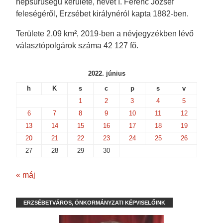
népsűrűségű kerülete, nevét I. Ferenc József
feleségéről, Erzsébet királynéról kapta 1882-ben.
Területe 2,09 km², 2019-ben a névjegyzékben lévő
választópolgárok száma 42 127 fő.
2022. június
h
K
s
c
p
s
v
1
2
3
4
5
6
7
8
9
10
11
12
13
14
15
16
17
18
19
20
21
22
23
24
25
26
27
28
29
30
« máj
ERZSÉBETVÁROS, ÖNKORMÁNYZATI KÉPVISELŐINK