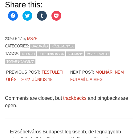
Share this:
Click
Click
Click
Click
to
to
to
to
share
share
share
share
on
on
on
on
Facebook
Twitter
Tumblr
Pocket
(Opens
(Opens
(Opens
(Opens
in
in
in
in
2025-06-17
by
MSZP
new
new
new
new
window)
window)
window)
window)
CATEGORIES:
GAZDASÁG
KÖZLEMÉNYEK
TAGGS:
INFLÁCIÓ
JÓLÉTI KIADÁSOK
KORMÁNY
MSZP-FRAKCIÓ
TÖRVÉNYJAVASLAT
PREVIOUS POST:
TESTÜLETI
NEXT POST:
MOLNÁR: NEM
ÜLÉS – 2022. JÚNIUS 15.
FUTAMÍTJA MEG…
Comments are closed, but
trackbacks
and pingbacks are
open.
Erzsébetváros Budapest legkisebb, de legnagyobb