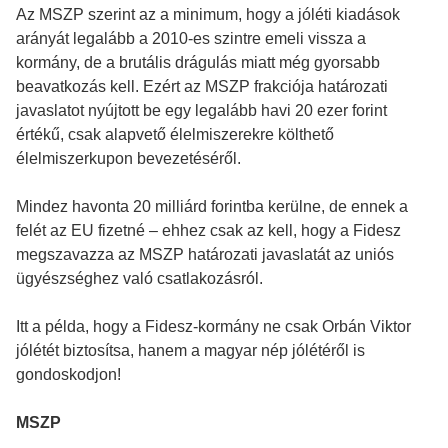
Az MSZP szerint az a minimum, hogy a jóléti kiadások
arányát legalább a 2010-es szintre emeli vissza a
kormány, de a brutális drágulás miatt még gyorsabb
beavatkozás kell. Ezért az MSZP frakciója határozati
javaslatot nyújtott be egy legalább havi 20 ezer forint
értékű, csak alapvető élelmiszerekre költhető
élelmiszerkupon bevezetéséről.
Mindez havonta 20 milliárd forintba kerülne, de ennek a
felét az EU fizetné – ehhez csak az kell, hogy a Fidesz
megszavazza az MSZP határozati javaslatát az uniós
ügyészséghez való csatlakozásról.
Itt a példa, hogy a Fidesz-kormány ne csak Orbán Viktor
jólétét biztosítsa, hanem a magyar nép jólétéről is
gondoskodjon!
MSZP