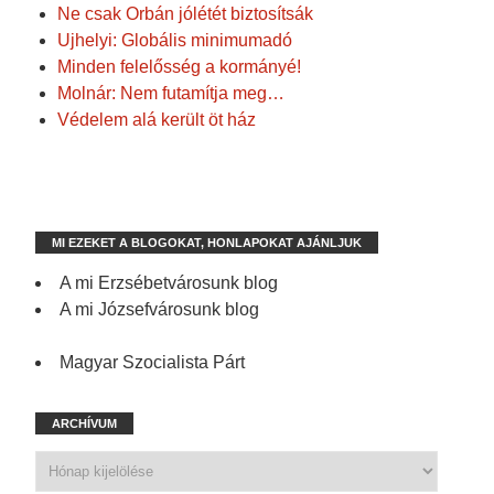
Ne csak Orbán jólétét biztosítsák
Ujhelyi: Globális minimumadó
Minden felelősség a kormányé!
Molnár: Nem futamítja meg…
Védelem alá került öt ház
MI EZEKET A BLOGOKAT, HONLAPOKAT AJÁNLJUK
A mi Erzsébetvárosunk blog
A mi Józsefvárosunk blog
Magyar Szocialista Párt
ARCHÍVUM