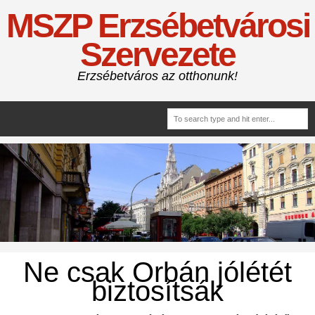
MSZP Erzsébetvárosi
Szervezete
Erzsébetváros az otthonunk!
Ne csak Orbán jólétét
biztosítsák